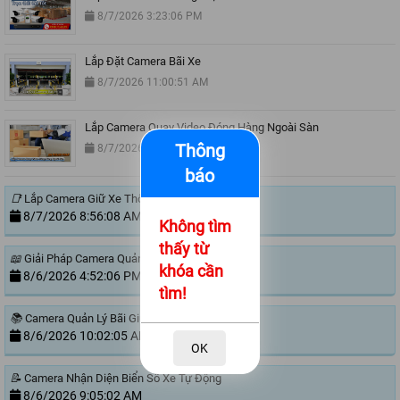
8/7/2026 3:23:06 PM
Lắp Đặt Camera Bãi Xe
8/7/2026 11:00:51 AM
Lắp Camera Quay Video Đóng Hàng Ngoài Sàn
Thông
8/7/2026 10:29:47 AM
báo
📑
Lắp Camera Giữ Xe Thông Minh
8/7/2026 8:56:08 AM
Không tìm
thấy từ
📖
Giải Pháp Camera Quản Lý Bãi Xe Trường Học
khóa cần
8/6/2026 4:52:06 PM
tìm!
📚
Camera Quản Lý Bãi Giữ Xe Công Ty
8/6/2026 10:02:05 AM
OK
📝
Camera Nhận Diện Biển Số Xe Tự Động
8/6/2026 9:05:02 AM