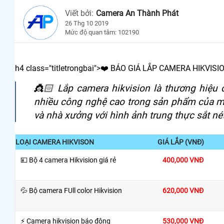
Viết bởi:
Camera An Thành Phát
26 Thg 10 2019
Mức độ quan tâm: 102190
h4 class="titletrongbai">❤️ BÁO GIÁ LẮP CAMERA HIKVISI
👸🏻 Lắp camera hikvision là thương hiệu 
nhiều công nghệ cao trong sản phẩm của m
và nhà xưởng với hình ảnh trung thực sắt nét.
LOẠI CAMERA HIKVISON
GIÁ LẮP (VNĐ)
💴 Bộ 4 camera Hikvision giá rẻ
400,000 VNĐ
💦 Bộ camera FUll color Hikvision
620,000 VNĐ
⚡ Camera hikvision báo động
530,000 VNĐ