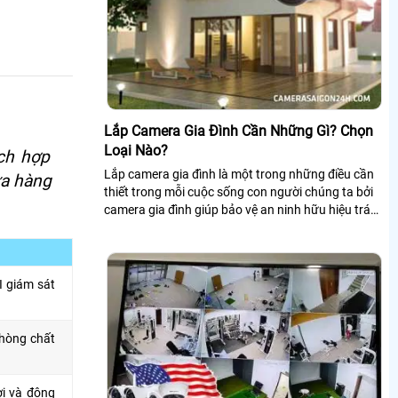
Lắp Camera Gia Đình Cần Những Gì? Chọn
Loại Nào?
ích hợp
Lắp camera gia đình là một trong những điều cần
ửa hàng
thiết trong mỗi cuộc sống con người chúng ta bởi
camera gia đình giúp bảo vệ an ninh hữu hiệu tránh
xa hay xua đuổi kẻ xấu ra khỏi ngôi nhà của bạn
 giám sát
phòng chất
i và động