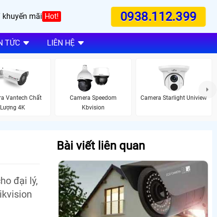
0938.112.399
 khuyến mãi
Hot!
N TỨC
LIÊN HỆ
a Vantech Chất
Camera Speedom
Camera Starlight Uniview
Lượng 4K
Kbvision
Bài viết liên quan
o đại lý,
ikvision