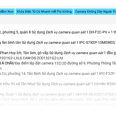
g Mầm Non
Khóa Điện Tử Có Nhanh Hết Pin Không
Camera Không Dây Ngoài Tr
ực, phường 5, quận 8 Sử dụng
Dịch vụ camera quan sát
1 DH-F2C-PV + 1 t
y lân bình tân Sử dụng
Dịch vụ camera quan sát
1 IPC-S7XEP-10M0WED,1
 Phan Huy Ích, Tân Sơn, gò vấp Sử dụng
Dịch vụ camera quan sát
1 đầu g
CD1021G2-LIU,6 CAM DS-2CD1321G2-LIU
N Á CHÂU
Địa điểm lăp đặt camera 132/2D đường số 9, Phường Thông Tây
m
u Cơ, phường 14, Tân Bình Sử dụng
Dịch vụ camera quan sát
1 IPC-F32P 
ễn Hữu Trí, xã Tân Nhựt Sử dụng
Dịch vụ camera quan sát
1 CS-H8c-R200
ang, Quận 1 Sử dụng
Dịch vụ camera quan sát
1 cam hik DS-2CD1121G2-
a 1625 Song Hành, KP.2, xã Hóc Môn (Kho màu xanh - Gần quán Phở Việ
 HIK ,2 cam mvd IPC-S2XP-10MOWED, 1 switch tp-link 5port 100Mb Ls1
n Nghỉ, Hạnh Thông, Gò Vấp Sử dụng
Dịch vụ camera quan sát
1 đầu ghi 