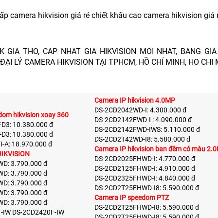
 camera hikvision giá rẻ chiết khấu cao camera hikvision giá rẻ
HIK GIA THO, CAP NHAT GIA HIKVISION MOI NHAT, BANG GIA 
ĐẠI LÝ CAMERA HIKVISION TẠI TPHCM, HỒ CHÍ MINH, HO CHI 
Camera IP hikvision 4.0MP
DS-2CD2042WD-I: 4.300.000 đ
om hikvision xoay 360
DS-2CD2142FWD-I : 4.090.000 đ
D3: 10.380.000 đ
DS-2CD2142FWD-IWS: 5.110.000 đ
D3: 10.380.000 đ
DS-2CD2T42WD-I8: 5.580.000 đ
-A: 18.970.000 đ
Camera IP hikvision ban đêm có màu 2.
 HIKVISION
DS-2CD2025FHWD-I: 4.770.000 đ
D: 3.790.000 đ
DS-2CD2125FHWD-I: 4.910.000 đ
D: 3.790.000 đ
DS-2CD2325FHWD-I: 4.840.000 đ
D: 3.790.000 đ
DS-2CD2T25FHWD-I8: 5.590.000 đ
D: 3.790.000 đ
Camera IP speedom PTZ
D: 3.790.000 đ
DS-2CD2T25FHWD-I8: 5.590.000 đ
-IW DS-2CD2420F-IW
DS-2CD2T25FHWD-I8: 5.590.000 đ