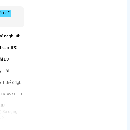
ời Chất
hẻ 64gb Hik
 cam IPC-
hi DS-
 Hội ,
+ 1 thẻ 64gb
-1K3WKFL, 1
LIU
t) Sử dụng
005
hik DS-