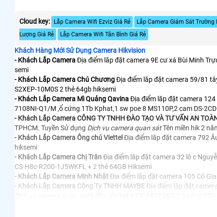
Cloud key:
Lắp Camera Wifi Ezviz Giá Rẻ
Lắp Camera Giám Sát Trườn
Lượng Giá Rẻ
Lắp Camera Wifi Tân Bình Giá Rẻ
Khách Hàng Mới Sử Dụng Camera Hikvision
- Khách Lắp Camera
Địa điểm lăp đặt camera 9E cư xá Bùi Minh Tr
semi
- Khách Lắp Camera Chú Chương
Địa điểm lăp đặt camera 59/81 tâ
S2XEP-10M0S 2 thẻ 64gb hiksemi
- Khách Lắp Camera Mì Quảng Qavina
Địa điểm lăp đặt camera 124
7108NI-Q1/M ,ổ cứng 1Tb Kphat,1 sw poe 8 MS110P,2 cam DS-2
- Khách Lắp Camera CÔNG TY TNHH ĐÀO TẠO VÀ TƯ VẤN AN TOÀ
TPHCM. Tuyền Sử dụng
Dịch vụ camera quan sát
Tên miền hik 2 nă
- Khách Lắp Camera Ông chú Viettel
Địa điểm lăp đặt camera 792 Â
hiksemi
- Khách Lắp Camera Chị Trân
Địa điểm lăp đặt camera 32 lô c Nguy
CS-H8c-R200-1J5WKFL + 2 thẻ 64GB Hiksemi
- Khách Lắp Camera Minh Nhật
Địa điểm lăp đặt camera 105 Cô Gi
- Khách Lắp Camera Công Ty TNHH MAYBE
Địa điểm lăp đặt camer
Dịch vụ camera quan sát
1 đầu ghi kabe KX-A8124N2,1 ổ cứng 2Tb
- Khách Lắp Camera chị Quyên
Địa điểm lăp đặt camera 42 Trần Vă
7204HGHI-M1, ổ cứng 500gb seagate kp