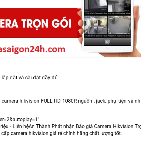
 lắp đặt và cài đặt đầy đủ
4 camera hikvision FULL HD 1080P, nguồn , jack, phụ kiện và n
er=2&autoplay=1"
 triệu - Liên hệAn Thành Phát nhận Báo giá Camera Hikvision Tr
cấp camera hikvision giá rẻ chính hãng chất lượng tốt.