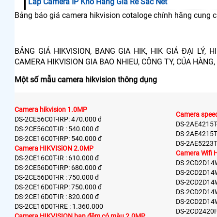
Lắp Camera IP Kho Hàng Giá Rẻ Sắc Nét
Bảng báo giá camera hikvision cotaloge chính hãng cung cấp
BẢNG GIÁ HIKVISION, BANG GIA HIK, HIK GIÁ ĐẠI LÝ, 
CAMERA HIKVISION GIA BAO NHIEU, CÔNG TY, CỦA HÀNG, 
Một số mẫu camera hikvision thông dụng
Camera hikvision 1.0MP
Camera speed
DS-2CE56C0T-IRP: 470.000 đ
DS-2AE4215T-
DS-2CE56C0T-IR : 540.000 đ
DS-2AE4215T-
DS-2CE16C0T-IRP: 540.000 đ
DS-2AE5223TI
Camera HIKVISiON 2.0MP
Camera Wifi
DS-2CE16C0T-IR : 610.000 đ
DS-2CD2D14W
DS-2CE56D0T-IRP: 680.000 đ
DS-2CD2D14W
DS-2CE56D0T-IR : 750.000 đ
DS-2CD2D14W
DS-2CE16D0T-IRP: 750.000 đ
DS-2CD2D14W
DS-2CE16D0T-IR : 820.000 đ
DS-2CD2D14W
DS-2CE16D0T-IRE : 1.360.000
DS-2CD2420F
Camera HIKVISION ban đêm có màu 2.0MP