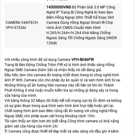
14500000VNÐ
Độ Phân Giải 5.0 MP Công
Nghệ IP Trang Bị Công Nghệ AI Xem Ban
Đêm Hồng Ngoại 30m Thiết Kế Xoay 360
CAMERA VANTECH
Camera Dùng Hồng Ngoại Smart IR Chip
VPH-5733AI
Hình Ảnh CMOS Chuẩn Nén Hình
H.265/H.264+/H.264 Khả Năng Chống
Ngược Sáng Tốt Chống Ngược Sáng DWDR
120db
Với nhiều công trình đã sử dụng Camera
VPH-B046PIR
Trang Bị Báo Động Chống Trộm PIR xử lý hình ảnh thiếu sáng Hồng
Ngoại SMD Camera Giám Sát và nhận thấy nó rất đáng giá.
Đầu tiên, làm cho camera ấn tượng nhất được trang bị công nghệ hình
ảnh IP Wifi, Camera còn cho phép dự án quản lý và xem hình ảnh từ xa.
Những thông số ấn tượng trên camera này rất tiện lợi khi An Thành
Phát Không ở nhà hoặc muốn kiểm tra lại những gì đang xảy ra trong
cửa hàng của mình.
Với băng thông 32 Mbps, tôi thấy kết nối mạng cực kỳ ổn định và không
có sự gián đoạn trong quá trình xem hình ảnh trực tiếp hoặc ghi lại.
Chất lượng hình ảnh ban đêm cũng rất ấn tượng với công nghệ Hồng
Ngoại SMD, cho phép quan sát trong khoảng cách 15m.
Tôi cảm thấy an tâm hơn khi biết rằng Công trình camera có khả năng
giám sát cửa hàng của mình 24/
7:
Camera cũng được thiết kế đẹp mắt và siêu sáng với đầu ghi 4 kênh