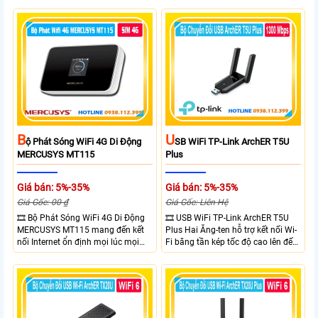
điều kiện phù hợp. Trang bị cổng
thiết kế với vỏ chống chịu thời tiết
Ethernet Shielded 10/100 Mbps, hỗ
chuẩn IP65, chống sét ±6kV và
trợ PoE Passive, MAXtream TDMA,
chống tĩnh điện ±15kV
quản lý tập trung và phân tích
quang phổ. Chuẩn IPX5 giúp tăng
khả năng chống chịu thời tiết.
B
U
Ộ Phát Sóng WiFi 4G Di Động
SB WiFi TP-Link ArchER T5U
MERCUSYS MT115
Plus
Giá bán: 5%-35%
Giá bán: 5%-35%
Giá Gốc: 00 ₫
Giá Gốc: Liên Hệ
🎞 Bộ Phát Sóng WiFi 4G Di Động
🎞 USB WiFi TP-Link ArchER T5U
MERCUSYS MT115 mang đến kết
Plus Hai Ăng-ten hỗ trợ kết nối Wi-
nối Internet ổn định mọi lúc mọi
Fi băng tần kép tốc độ cao lên đến
nơi với tốc độ 4G LTE tải xuống lên
1300 Mbps. Hai ăng-ten ngoài kết
đến 150Mbps. Chuẩn WiFi 6
hợp công nghệ Beamforming giúp
AX300, pin 2400mAh hoạt động
tăng cường tín hiệu và vùng phủ
đến 10 giờ và khả năng kết nối
sóng. USB 3.0 cho tốc độ truyền dữ
cùng lúc 10 thiết bị
liệu nhanh. Hỗ trợ Windows 10/11
và cài đặt dễ dàng không cần đĩa