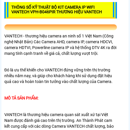
THÔNG SỐ KỸ THUẬT BỘ KIT CAMERA IP WIFI
VANTECH VPH-B046PIR THƯƠNG HIỆU VANTECH
VANTECH - thương hiệu camera an ninh số 1 Việt Nam (Công
nghệ Nhật Bản) Các Camera AHD, camera IP, camera HDCVI,
camera HDTVI, Powerline camera IP và hệ thống DTV 4K ra đời
mang tính cạnh tranh về giá cả, chất lượng vượt trội.
Đó là ưu thế khiến cho VANTECH đứng vững trên thị trường
nhiều năm nay, và giúp cho khách hàng khi sử dụng đặt hiệu
quả cao và hoàn toàn tin tưởng vào chất lượng của Camera.
MÔ TẢ SẢN PHẨM:
VANTECH là thương hiệu camera quan sát xuất xứ tại Việt
Nam được đánh giá cao trên thị trường. An Thành Phát cam
kết cung cấp với các dòng Camera VANTECH chất lượng, bảo