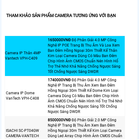
THAM KHẢO SẢN PHẨM CAMERA TƯƠNG ỨNG VỚI BẠN
1650000VNÐ
Độ Phân Giải 4.0 MP Công
Nghệ IP POE Trang Bị Thu Âm Và Loa Xem
Ban Đêm Hồng Ngoại 30m Thiết Kế Thân
Camera IP Thân 4MP
Kim Loại Camera Dùng Có Màu Ban Đêm
Vantech VPH-C409
Chip Hình Ảnh CMOS Chuẩn Nén Hình Hổ
Trợ Thẻ Nhớ Khả Năng Chống Ngược Sáng
Tốt Chống Ngược Sáng DWDR
1740000VNÐ
Độ Phân Giải 4.0 MP Công
Nghệ IP Trang Bị Thu Âm Xem Ban Đêm
Hồng Ngoại 30m Thiết Kế Dome Kim Loại
Camera IP Dome
Camera Dùng Có Màu Ban Đêm Chip Hình
VanTech VPH-C408
Ảnh CMOS Chuẩn Nén Hình Hổ Trợ Thẻ Nhớ
Khả Năng Chống Ngược Sáng Tốt Chống
Ngược Sáng DWDR
8500000VNÐ
Độ Phân Giải 2.0 MP Công
Nghệ IP Trang Bị Thu Âm Xem Ban Đêm
ISACHI SC-PT04GW
Hồng Ngoại 30m Thiết Kế Kim Loại Camera
CAMERA-VANTECH
Dùng Led Array Chip Hình Ảnh CMOS Chuẩn