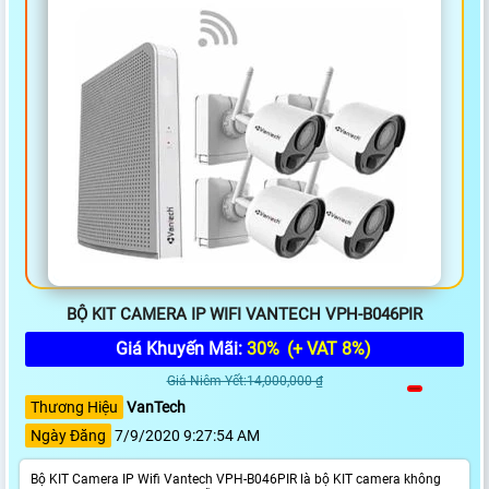
BỘ KIT CAMERA IP WIFI VANTECH VPH-B046PIR
Giá Khuyến Mãi:
30%
(+ VAT 8%)
Giá Niêm Yết:14,000,000 ₫
Thương Hiệu
VanTech
Ngày Đăng
7/9/2020 9:27:54 AM
Bộ KIT Camera IP Wifi Vantech VPH-B046PIR là bộ KIT camera không