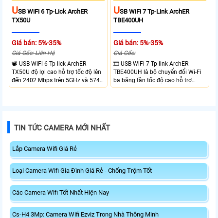
U
U
SB WiFi 6 Tp-Lick ArchER
SB WiFi 7 Tp-Link ArchER
TX50U
TBE400UH
Giá bán: 5%-35%
Giá bán: 5%-35%
Giá Gốc: Liên Hệ
Giá Gốc:
📽 USB WiFi 6 Tp-lick ArchER
🎞 USB WiFi 7 Tp-link ArchER
TX50U độ lợi cao hỗ trợ tốc độ lên
TBE400UH là bộ chuyển đổi Wi-Fi
đến 2402 Mbps trên 5GHz và 574
ba băng tần tốc độ cao hỗ trợ
Mbps trên 2.4GHz mang đến kết
2882 Mbps trên 6GHz, 2882 Mbps
nối không dây nhanh và ổn định.
trên 5GHz và 688 Mbps trên
Tích hợp ăng-ten độ lợi cao mở
2.4GHz. Trang bị 2 ăng-ten ngoài
rộng vùng phủ, giảm độ trễ. USB
công suất cao, kết nối USB 3.0, đi
3.0 tốc độ cao hỗ trợ truyền tải dữ
kèm đế cắm và cáp nối dài. Phù
TIN TỨC CAMERA MỚI NHẤT
liệu nhanh, kết hợp WPA3 tăng
hợp nâng cấp kết nối không dây
cường bảo mật.
tốc độ cao cho máy tính.
Lắp Camera Wifi Giá Rẻ
Loại Camera Wifi Gia Đình Giá Rẻ - Chống Trộm Tốt
Các Camera Wifi Tốt Nhất Hiện Nay
Cs-H4 3Mp: Camera Wifi Ezviz Trong Nhà Thông Minh