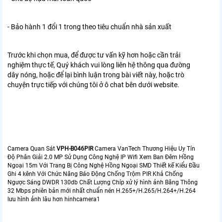
- Bảo hành 1 đổi 1 trong theo tiêu chuẩn nhà sản xuất
Trước khi chọn mua, để được tư vấn kỹ hơn hoặc cần trải
nghiệm thực tế, Quý khách vui lòng liên hệ thông qua đường
dây nóng, hoặc để lại bình luận trong bài viết này, hoặc trò
chuyện trực tiếp với chúng tôi ở ô chat bên dưới website.
Camera Quan Sát
VPH-B046PIR
Camera VanTech Thương Hiệu Uy Tín
Độ Phân Giải 2.0 MP Sử Dụng Công Nghệ IP Wifi Xem Ban Đêm Hồng
Ngoại 15m Với Trang Bị Công Nghệ Hồng Ngoại SMD Thiết kế Kiểu Đầu
Ghi 4 kênh Với Chức Năng Báo Động Chống Trộm PIR Khả Chống
Ngược Sáng DWDR 130db Chất Lượng Chíp xử lý hình ảnh Băng Thông
32 Mbps phiên bản mới nhất chuẩn nén H.265+/H.265/H.264+/H.264
lưu hình ảnh lâu hơn hinhcamera1