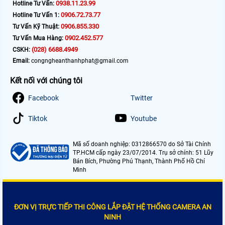
0938.11.23.99
Hotline Tư Vấn:
0906.72.73.77
Hotline Tư Vấn 1:
0906.855.330
Tư Vấn Kỹ Thuật:
0902.452.577
Tư Vấn Mua Hàng:
(028) 6688.4949
CSKH:
Email:
congngheanthanhphat@gmail.com
Kết nối với chúng tôi
Facebook
Twitter
Tiktok
Youtube
Mã số doanh nghiệp: 0312866570 do Sở Tài Chính
TP.HCM cấp ngày 23/07/2014. Trụ sở chính: 51 Lũy
Bán Bích, Phường Phú Thạnh, Thành Phố Hồ Chí
Minh
ĐƠN VỊ TRỰC TIẾP THI CÔNG LẮP ĐẶT HỆ THỐNG CAMERA AN
NINH