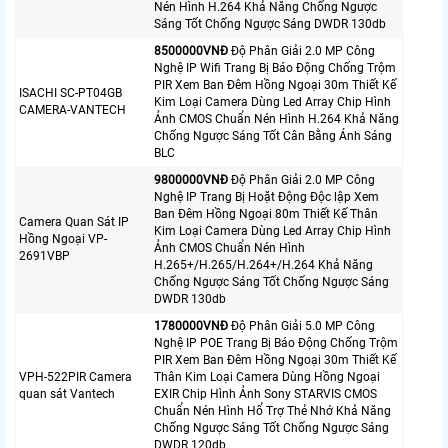
Nén Hình H.264 Khả Năng Chống Ngược
Sáng Tốt Chống Ngược Sáng DWDR 130db
8500000VNÐ
Độ Phân Giải 2.0 MP Công
Nghệ IP Wifi Trang Bị Báo Động Chống Trộm
PIR Xem Ban Đêm Hồng Ngoại 30m Thiết Kế
ISACHI SC-PT04GB
Kim Loại Camera Dùng Led Array Chip Hình
CAMERA-VANTECH
Ảnh CMOS Chuẩn Nén Hình H.264 Khả Năng
Chống Ngược Sáng Tốt Cân Bằng Ánh Sáng
BLC
9800000VNÐ
Độ Phân Giải 2.0 MP Công
Nghệ IP Trang Bị Hoặt Động Độc lập Xem
Ban Đêm Hồng Ngoại 80m Thiết Kế Thân
Camera Quan Sát IP
Kim Loại Camera Dùng Led Array Chip Hình
Hồng Ngoại VP-
Ảnh CMOS Chuẩn Nén Hình
2691VBP
H.265+/H.265/H.264+/H.264 Khả Năng
Chống Ngược Sáng Tốt Chống Ngược Sáng
DWDR 130db
1780000VNÐ
Độ Phân Giải 5.0 MP Công
Nghệ IP POE Trang Bị Báo Động Chống Trộm
PIR Xem Ban Đêm Hồng Ngoại 30m Thiết Kế
VPH-522PIR Camera
Thân Kim Loại Camera Dùng Hồng Ngoại
quan sát Vantech
EXIR Chip Hình Ảnh Sony STARVIS CMOS
Chuẩn Nén Hình Hổ Trợ Thẻ Nhớ Khả Năng
Chống Ngược Sáng Tốt Chống Ngược Sáng
DWDR 120db