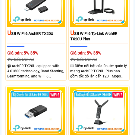
CD,bảo mật WPA3 cho quyền riêng
tư
U
U
SB WiFi 6 ArchER TX20U
SB WiFi 6 Tp-Link ArchER
TX20U Plus
Giá bán: 5%-35%
Giá bán: 5%-35%
Giá Gốc: Liên Hệ
Giá Gốc: Liên Hệ
📹 ArchER TX20U equipped with
🎞 Điểm nổi bật của Router quản lý
AX1800 technology, Band Steering,
mạng ArchER TX20U Plus bao
Beamforming, and WiFi 6
gồm tốc độ lên đến 1201 Mbps
transmission. Band Steering
trên băng tần 5 GHz và 574 Mbps
technology optimizes connections,
trên băng tần 2.4 GHz. công nghệ
Beamforming enhances signal
Band Steering, Beamforming và
focus for better coverage. Upgrade
Wifi 6 cung cấp hiệu suất cao và
your network experience with
ổn định cho mạng Wi-Fi của bạn.
leading-edge features.