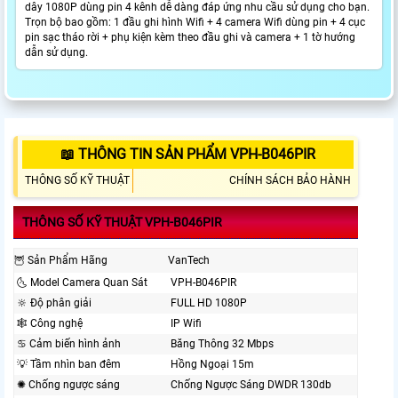
dây 1080P dùng pin 4 kênh dễ dàng đáp ứng nhu cầu sử dụng cho bạn.
Trọn bộ bao gồm: 1 đầu ghi hình Wifi + 4 camera Wifi dùng pin + 4 cục
pin sạc tháo rời + phụ kiện kèm theo đầu ghi và camera + 1 tờ hướng
dẫn sử dụng.
📖 THÔNG TIN SẢN PHẨM VPH-B046PIR
THÔNG SỐ KỸ THUẬT
CHÍNH SÁCH BẢO HÀNH
THÔNG SỐ KỸ THUẬT VPH-B046PIR
🦉 Sản Phẩm Hãng
VanTech
🌜 Model Camera Quan Sát
VPH-B046PIR
🔆 Độ phân giải
FULL HD 1080P
🕸 Công nghệ
IP Wifi
♋ Cảm biến hình ảnh
Băng Thông 32 Mbps
💡 Tầm nhìn ban đêm
Hồng Ngoại 15m
✺ Chống ngược sáng
Chống Ngược Sáng DWDR 130db