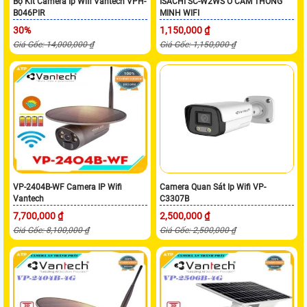
Bộ Kit Camera Ip Wifi Vantech VPH-
ISACHI SC-W2WS Ổ CẮM THÔNG
B046PIR
MINH WIFI
30%
1,150,000 ₫
Giá Gốc: 14,000,000 ₫
Giá Gốc: 1,150,000 ₫
VP-2404B-WF Camera IP Wifi
Camera Quan Sát Ip Wifi VP-
Vantech
C3307B
7,700,000 ₫
2,500,000 ₫
Giá Gốc: 8,100,000 ₫
Giá Gốc: 2,500,000 ₫