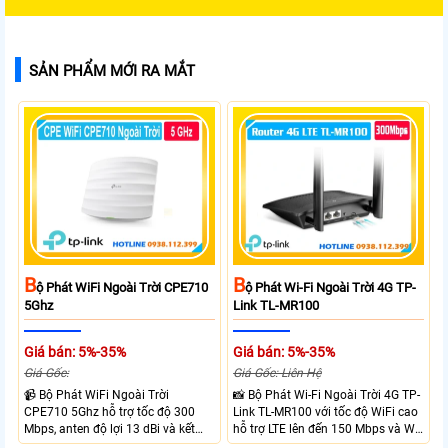
SẢN PHẨM MỚI RA MẮT
B
B
Ộ Phát WiFi Ngoài Trời CPE710
Ộ Phát Wi-Fi Ngoài Trời 4G TP-
5Ghz
Link TL-MR100
Giá bán: 5%-35%
Giá bán: 5%-35%
Giá Gốc:
Giá Gốc: Liên Hệ
📹 Bộ Phát WiFi Ngoài Trời
📸 Bộ Phát Wi-Fi Ngoài Trời 4G TP-
CPE710 5Ghz hỗ trợ tốc độ 300
Link TL-MR100 với tốc độ WiFi cao
Mbps, anten độ lợi 13 dBi và kết
hỗ trợ LTE lên đến 150 Mbps và Wi-
nối đường dài trên 10 km trong
Fi 2.4 GHz lên đến 300 Mbps với