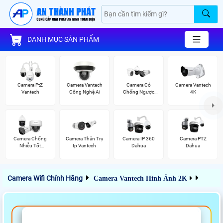
DANH MỤC SẢN PHẨM
Camera PtZ
Camera Vantech
Camera Có
Camera Vantech
Vantech
Công Nghệ Ai
Chống Ngược
4K
Sáng Vantech
Camera Chống
Camera Thân Trụ
Camera IP 360
Camera PTZ
Nhiễu Tốt
Ip Vantech
Dahua
Dahua
Vantech
Camera Wifi Chính Hãng
Camera Vantech Hình Ảnh 2K