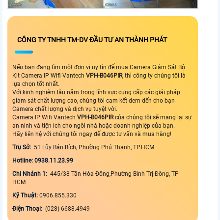
CÔNG TY TNHH TM-DV ĐẦU TƯ AN THÀNH PHÁT
Nếu bạn đang tìm một đơn vị uy tín để mua Camera Giám Sát Bộ
Kit Camera IP Wifi Vantech
VPH-B046PIR
, thì công ty chúng tôi là
lựa chọn tốt nhất.
Với kinh nghiệm lâu năm trong lĩnh vực cung cấp các giải pháp
giám sát chất lượng cao, chúng tôi cam kết đem đến cho bạn
Camera chất lượng và dịch vụ tuyệt vời.
Camera IP Wifi Vantech
VPH-B046PIR
của chúng tôi sẽ mang lại sự
an ninh và tiện ích cho ngôi nhà hoặc doanh nghiệp của bạn.
Hãy liên hệ với chúng tôi ngay để được tư vấn và mua hàng!
Trụ Sở:
51 Lũy Bán Bích, Phường Phú Thạnh, TP.HCM
Hotline: 0938.11.23.99
Chi Nhánh 1:
445/38 Tân Hòa Đông,Phường Bình Trị Đông, TP
HCM
Kỹ Thuật:
0906.855.330
Điện Thoại:
(028) 6688.4949