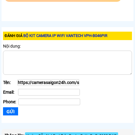
ĐÁNH GIÁ
BỘ KIT CAMERA IP WIFI VANTECH VPH-B046PIR
Nội dung:
Tên:
Email:
Phone: