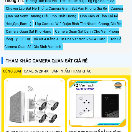
Thông Tin:
Hướng Dẫn Nat Port Trên Router Ruijie Rg-Eg2100-P V2
Chuyên Lắp Đặt Hệ Thống Camera Giám Sát Văn Phòng Giá Rẻ
Camera
Quan Sát Sony Thương Hiệu Cho Chất Lượng
Linh Kiện Vi Tính Giá Rẻ
(Hdd,Cpu,Ram...)
Lắp Camera Wifi Quận Bình Tân Nhanh Chóng, Giá Rẻ
Camera Quan Sát Kho Hàng
Camera Quan Sát Dành Cho Văn Phòng
Công Ty Full Hd
Bộ Kit 4 Kênh All In One Vantech Vp-K411atc
Trọn Bộ
Camera Quan Sát Gia Đình Vantech
THAM KHẢO CAMERA QUAN SÁT GIÁ RẺ
CÙNG LOẠI
CAMERA 2K 4K
SẢN PHẨM THAM KHẢO