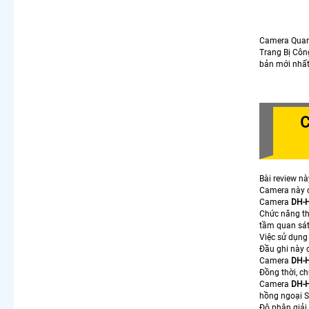
Camera Qua
Trang Bị Cô
bản mới nhất
C
Bài review nà
Camera này c
Camera
DH-
Chức năng th
tầm quan sát
Việc sử dụng
Đầu ghi này 
Camera
DH-
Đồng thời, c
Camera
DH-
hồng ngoại 
Độ phân giải