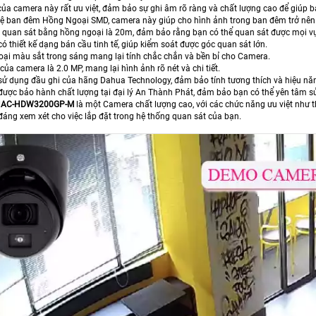
của camera này rất ưu việt, đảm bảo sự ghi âm rõ ràng và chất lượng cao để giúp b
ệ ban đêm Hồng Ngoại SMD, camera này giúp cho hình ảnh trong ban đêm trở nên 
quan sát bằng hồng ngoại là 20m, đảm bảo rằng bạn có thể quan sát được mọi vụ v
 thiết kế dạng bán cầu tinh tế, giúp kiểm soát được góc quan sát lớn.
 loại màu sắt trong sáng mang lại tính chắc chắn và bền bỉ cho Camera.
của camera là 2.0 MP, mang lại hình ảnh rõ nét và chi tiết.
ử dụng đầu ghi của hãng Dahua Technology, đảm bảo tính tương thích và hiệu năn
ược bảo hành chất lượng tại đại lý An Thành Phát, đảm bảo bạn có thể yên tâm sử 
HAC-HDW3200GP-M
là một Camera chất lượng cao, với các chức năng ưu việt như 
áng xem xét cho việc lắp đặt trong hệ thống quan sát của bạn.