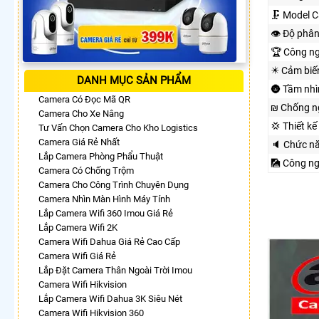
🗜️ Model 
👁 Độ phân
🏆 Công n
✴️ Cảm biế
DANH MỤC SẢN PHẨM
🌚 Tầm nh
Camera Có Đọc Mã QR
₪ Chống n
Camera Cho Xe Nâng
💢 Thiết kế
Tư Vấn Chọn Camera Cho Kho Logistics
Camera Giá Rẻ Nhất
🔈 Chức n
Lắp Camera Phòng Phẩu Thuật
🎑 Công n
Camera Có Chống Trộm
Camera Cho Công Trình Chuyên Dụng
Camera Nhìn Màn Hình Máy Tính
Lắp Camera Wifi 360 Imou Giá Rẻ
Lắp Camera Wifi 2K
Camera Wifi Dahua Giá Rẻ Cao Cấp
Camera Wifi Giá Rẻ
Lắp Đặt Camera Thân Ngoài Trời Imou
Camera Wifi Hikvision
Lắp Camera Wifi Dahua 3K Siêu Nét
Camera Wifi Hikvision 360