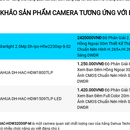
KHẢO SẢN PHẨM CAMERA TƯƠNG ỨNG VỚI
2420000VNÐ
Độ Phân Giải 2
Hồng Ngoại 30m Thiết Kế Th
Starlight 2.0Mp Dh-Ipc-Hfw2230sp-S-S2
Chuẩn Nén Hình H.265+/H.2
Sáng DWDR
1.250.000VNÐ
Độ Phân Giải 
Xem Ban Đêm Hồng Ngoại 30
AHUA DH-HAC-HDW1800TLP
Ảnh CMOS Chuẩn Nén Hình S
DWDR
1.420.000VNÐ
Độ Phân Giải 
Xem Ban Đêm Full Color 20m
AHUA DH-HAC-HDW1509TLP-LED
Ảnh CMOS Chuẩn Nén Hình S
DWDR
HAC-HDW3200GP-M
là một camera quan sát chất lượng cao của hãng Dahua Tech
ó nhiều chức năng ưu việt đáng chú ý.