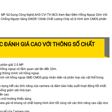
.0 MP Sử Dụng Công Nghệ AHD CVI TVI BCS Xem Ban Đêm Hồng Ngoại 20m Với
ả Chống Ngược Sáng DWDR 130db Chất Lượng Chíp xử lý hình ảnh CMOS phiên
 ĐÁNH GIÁ CAO VỚI THÔNG SỐ CHẤT
ộ phân giải 2.0 MP.
 hồng ngoại có tầm quan sát lên đến 20m.
g thông minh với hồng ngoại.
minh với hồng ngoại SMD CMOS giúp nhận diện và phân loại các vật thể trong
 dụng hết các tính năng của camera và đảm bảo hiệu suất hoạt động tốt nhất.
thống giám sát nhà bạn.
ền cao.
 môi trường thiếu sáng.
ra giá rẻ nhưng có chất lượng hình ảnh tốt cùng với các tính năng cao cấp như
ng kể của Camera này.