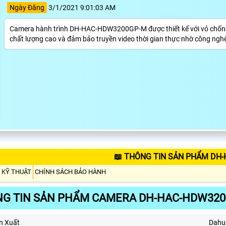
Ngày Đăng
3/1/2021 9:01:03 AM
Camera hành trình DH-HAC-HDW3200GP-M được thiết kế với vỏ chống số
chất lượng cao và đảm bảo truyền video thời gian thực nhờ công ngh
📖 THÔNG TIN SẢN PHẨM DH
 KỸ THUẬT
CHÍNH SÁCH BẢO HÀNH
G TIN SẢN PHẨM CAMERA DH-HAC-HDW32
n Xuất
Dahu