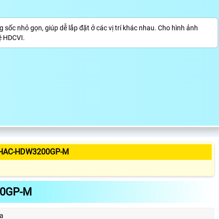
c nhỏ gọn, giúp dễ lắp đặt ở các vị trí khác nhau. Cho hình ảnh
ệ HDCVI.
-HAC-HDW3200GP-M
00GP-M
a