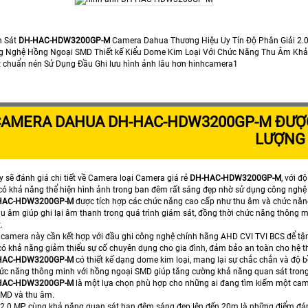
n Sát
DH-HAC-HDW3200GP-M
Camera Dahua Thương Hiệu Uy Tín Độ Phân Giải 2
ng Nghệ Hồng Ngoại SMD Thiết kế Kiểu Dome Kim Loại Với Chức Năng Thu Âm Kh
 chuẩn nén Sử Dụng Đầu Ghi lưu hình ảnh lâu hơn hinhcamera1
AMERA DAHUA DH-HAC-HDW3200GP-M ĐƯỢC
LƯỢNG
y sẽ đánh giá chi tiết về Camera loại Camera giá rẻ
DH-HAC-HDW3200GP-M
, với đ
ó khả năng thể hiện hình ảnh trong ban đêm rất sáng đẹp nhờ sử dụng công nghệ
HAC-HDW3200GP-M
được tích hợp các chức năng cao cấp như thu âm và chức năn
u âm giúp ghi lại âm thanh trong quá trình giám sát, đồng thời chức năng thông 
.
 camera này cần kết hợp với đầu ghi công nghệ chính hãng AHD CVI TVI BCS để tận
có khả năng giảm thiểu sự cố chuyên dụng cho gia đình, đảm bảo an toàn cho hệ 
HAC-HDW3200GP-M
có thiết kế dạng dome kim loại, mang lại sự chắc chắn và độ b
hức năng thông minh với hồng ngoại SMD giúp tăng cường khả năng quan sát trong
HAC-HDW3200GP-M
là một lựa chọn phù hợp cho những ai đang tìm kiếm một came
SMD và thu âm.
 2.0 MP cùng khả năng quan sát ban đêm sáng đẹp lên đến 20m là những điểm đá