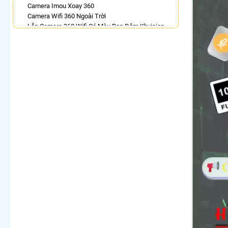
Camera Imou Xoay 360
Camera Wifi 360 Ngoài Trời
Lắp Camera 360 Wifi Có Màu Ban Đêm Kbvision
Camera Ebitcam 360
Camera 360 Có Màu Ban Đêm Ezviz
Lắp Camera Wifi 360 Dahua Ngoài Trời
Lắp Camera Wifi Xoay 360 Imou Ngoài Trời
Camera Xoay 360 Hikvision
LẮP CAMERA THEO NHU CẦU
Lắp Camera Văn Phòng Giá Rẻ
Lắp Camera Nhà Xưởng Giá Rẻ
Lắp Camera Gia Đình Giá Rẻ
Lắp Camera Kho Hàng Giá Rẻ
Lắp Camera Cửa Hàng Giá Rẻ
Lắp Camera Wifi Giá Rẻ Chính Hãng
Lắp Camera Công Trình Giá Rẻ
Camera 360 Giá Rẻ