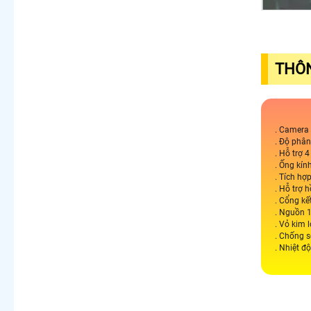
THÔN
. Camera
. Độ phâ
. Hỗ trợ 
. Ống kí
. Tích hợ
. Hỗ trợ
. Cổng kế
. Nguồn 
. Vỏ kim l
. Chống 
. Nhiệt đ