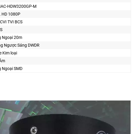
HAC-HDW3200GP-M
 HD 1080P
CVI TVI BCS
S
 Ngoại 20m
ng Ngược Sáng DWDR
 Kim loại
 Âm
 Ngoại SMD