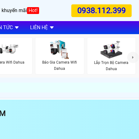
0938.112.399
 khuyến mãi
Hot!
N TỨC
LIÊN HỆ
ra Wifi Dahua
Báo Gia Camera Wifi
Lắp Trọn Bộ Camera
Dahua
Dahua
-M