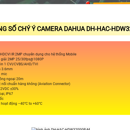
G SỐ CHÝ Ý CAMERA DAHUA DH-HAC-HDW3
 HDCVI IR 2MP chuyên dụng cho hệ thống Mobile
n giải 2MP 25/30fps@1080P
4 in 1 CVI/CVBS/AHD/TVI
nh 3.6mm
p mic
 hồng ngoại 20m
t nối chuẩn hàng không (Aviation Connector)
12VDC ±30%
oại, IP67
sốc
ộ hoạt động –40°C to +60°C