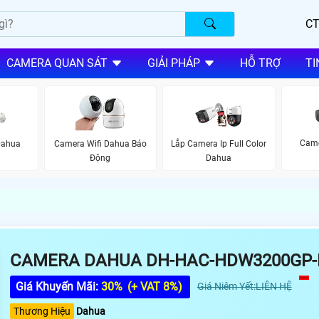
CT
CAMERA QUAN SÁT
GIẢI PHÁP
HỖ TRỢ
TI
Came
Dahua
Camera Wifi Dahua Báo
Lắp Camera Ip Full Color
Động
Dahua
CAMERA DAHUA DH-HAC-HDW3200GP
Giá Khuyến Mãi:
30%
(+ VAT 8%)
Giá Niêm Yết:LIÊN HỆ
Thương Hiệu
Dahua