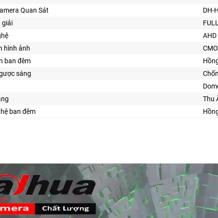
Camera Quan Sát
DH-
 giải
FULL
ghệ
AHD 
n hình ảnh
CMO
ìn ban đêm
Hồng
gược sáng
Chố
Dome
ăng
Thu
ghệ ban đêm
Hồng