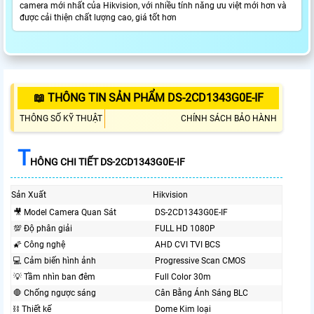
camera mới nhất của Hikvision, với nhiều tính năng ưu việt mới hơn và
được cải thiện chất lượng cao, giá tốt hơn
📖 THÔNG TIN SẢN PHẨM DS-2CD1343G0E-IF
THÔNG SỐ KỸ THUẬT
CHÍNH SÁCH BẢO HÀNH
T
HÔNG CHI TIẾT DS-2CD1343G0E-IF
Sản Xuất
Hikvision
🎥 Model Camera Quan Sát
DS-2CD1343G0E-IF
💯 Độ phân giải
FULL HD 1080P
🌠 Công nghệ
AHD CVI TVI BCS
💻 Cảm biến hình ảnh
Progressive Scan CMOS
💡 Tầm nhìn ban đêm
Full Color 30m
🛑 Chống ngược sáng
Cân Bằng Ánh Sáng BLC
⛓ Thiết kế
Dome Kim loại