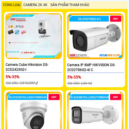
CÙNG LOẠI
CAMERA 2K 4K
SẢN PHẨM THAM KHẢO
Camera Cube Hikvision DS-
Camera IP 8MP HIKVISION DS-
2CD2423G2-I
2CD2T86G2-4I C
5%-35%
5%-35%
Giá Gốc: 2,810,000 ₫
Giá Gốc: Liên hệ