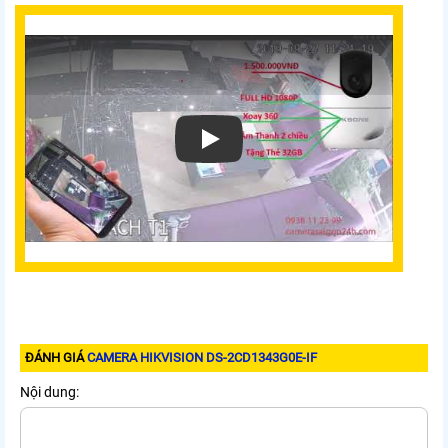
Xem video Camera Hikvision DS-2CD1343G0
ĐÁNH GIÁ
CAMERA HIKVISION DS-2CD1343G0E-IF
Nội dung: