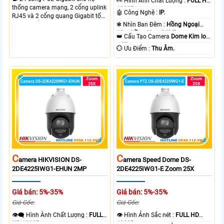
️👀 Hình Ành Chất Lượng :
FULL HD
thống camera mạng, 2 cổng uplink
1080P .
🤖️ Công Nghệ :
IP.
RJ45 và 2 cổng quang Gigabit tốc
độ cao, Tổng công suất PoE 370W
❃ Nhìn Ban Đêm :
Hồng Ngoại
cấp nguồn nhiều thiết bị.
10m Hồng Ngoại SMD.
👑 Cấu Tạo Camera
Dome Kim loại
+ Nhựa.
️💮 Ưu Điểm :
Thu Âm.
C
C
Amera HIKVISION DS-
Amera Speed Dome DS-
2DE4225IWG1-EHUN 2MP
2DE4225IWG1-E Zoom 25X
Giá bán: 5%-35%
Giá bán: 5%-35%
Giá Gốc:
Giá Gốc:
👁️‍🗨 Hình Ành Chất Lượng :
FULL
👁 Hình Ảnh Sắc nét :
FULL HD
HD 1080P .
1080P .