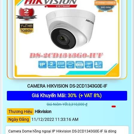
CAMERA HIKVISION DS-2CD1343G0E-IF
Giá Khuyến Mãi:
30%
(+ VAT 8%)
Giá Niêm Yết:3,310,000 ₫
Thương Hiệu
Hikvision
Ngày Đăng
11/12/2022 11:33:16 AM
Camera Dome hồng ngoại IP Hikvision DS-2CD1343G0E-IF là dòng