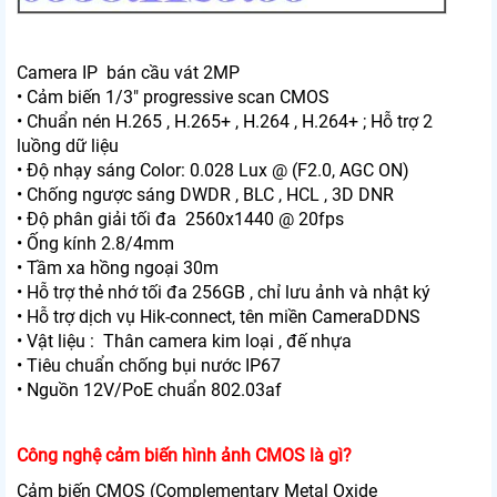
Camera IP bán cầu vát 2MP
• Cảm biến 1/3" progressive scan CMOS
• Chuẩn nén H.265 , H.265+ , H.264 , H.264+ ; Hỗ trợ 2
luồng dữ liệu
• Độ nhạy sáng Color: 0.028 Lux @ (F2.0, AGC ON)
• Chống ngược sáng DWDR , BLC , HCL , 3D DNR
• Độ phân giải tối đa 2560x1440 @ 20fps
• Ống kính 2.8/4mm
• Tầm xa hồng ngoại 30m
• Hỗ trợ thẻ nhớ tối đa 256GB , chỉ lưu ảnh và nhật ký
• Hỗ trợ dịch vụ Hik-connect, tên miền CameraDDNS
• Vật liệu : Thân camera kim loại , đế nhựa
• Tiêu chuẩn chống bụi nước IP67
• Nguồn 12V/PoE chuẩn 802.03af
Công nghệ cảm biến hình ảnh CMOS là gì?
Cảm biến CMOS (Complementary Metal Oxide