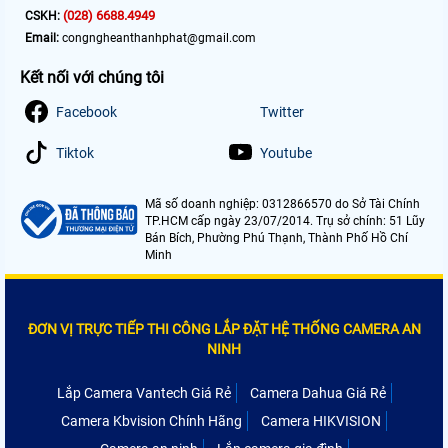
(028) 6688.4949
CSKH:
Email:
congngheanthanhphat@gmail.com
Kết nối với chúng tôi
Facebook
Twitter
Tiktok
Youtube
Mã số doanh nghiệp: 0312866570 do Sở Tài Chính
TP.HCM cấp ngày 23/07/2014. Trụ sở chính: 51 Lũy
Bán Bích, Phường Phú Thạnh, Thành Phố Hồ Chí
Minh
ĐƠN VỊ TRỰC TIẾP THI CÔNG LẮP ĐẶT HỆ THỐNG CAMERA AN
NINH
Lắp Camera Vantech Giá Rẻ
Camera Dahua Giá Rẻ
Camera Kbvision Chính Hãng
Camera HIKVISION