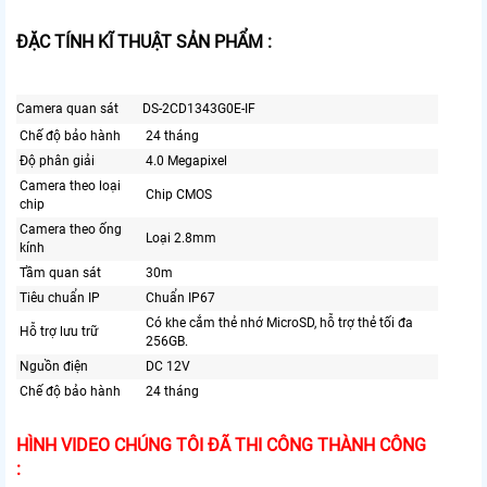
ĐẶC TÍNH KĨ THUẬT SẢN PHẨM :
Camera quan sát
DS-2CD1343G0E-IF
Chế độ bảo hành
24 tháng
Độ phân giải
4.0 Megapixel
Camera theo loại
Chip CMOS
chip
Camera theo ống
Loại 2.8mm
kính
Tầm quan sát
30m
Tiêu chuẩn IP
Chuẩn IP67
Có khe cắm thẻ nhớ MicroSD, hỗ trợ thẻ tối đa
Hỗ trợ lưu trữ
256GB.
Nguồn điện
DC 12V
Chế độ bảo hành
24 tháng
HÌNH VIDEO CHÚNG TÔI ĐÃ THI CÔNG THÀNH CÔNG
: