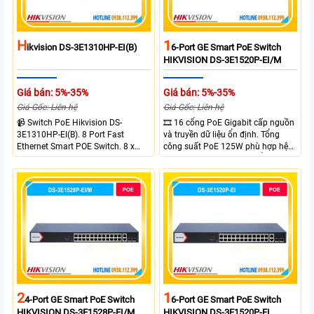
H
1
Ikvision DS-3E1310HP-EI(B)
6-Port GE Smart PoE Switch
HIKVISION DS-3E1520P-EI/M
Giá bán: 5%-35%
Giá bán: 5%-35%
Giá Gốc: Liên hệ
Giá Gốc: Liên hệ
📹 Switch PoE Hikvision DS-
🎞 16 cổng PoE Gigabit cấp nguồn
3E1310HP-EI(B). 8 Port Fast
và truyền dữ liệu ổn định. Tổng
Ethernet Smart POE Switch. 8 x
công suất PoE 125W phù hợp hệ
10/100M PoE Ports, 2 x Gigabit
thống camera IP vừa. 2 cổng RJ45
Uplink Ports.
Gigabit và 2 cổng quang SFP mở
rộng linh hoạt. Hỗ trợ truyền PoE
xa tối đa lên đến 300 mét.
2
1
4-Port GE Smart PoE Switch
6-Port GE Smart PoE Switch
HIKVISION DS-3E1528P-EI/M
HIKVISION DS-3E1520P-EI