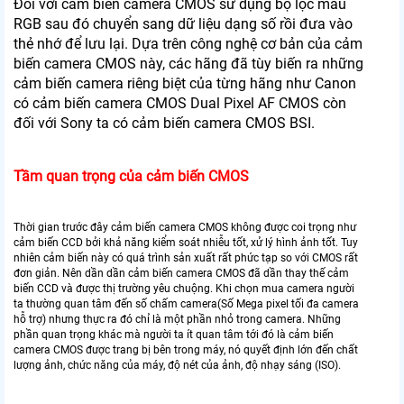
Đối với cảm biến camera CMOS sử dụng bộ lọc màu
RGB sau đó chuyển sang dữ liệu dạng số rồi đưa vào
thẻ nhớ để lưu lại. Dựa trên công nghệ cơ bản của cảm
biến camera CMOS này, các hãng đã tùy biến ra những
cảm biến camera riêng biệt của từng hãng như Canon
có cảm biến camera CMOS Dual Pixel AF CMOS còn
đối với Sony ta có cảm biến camera CMOS BSI.
Tầm quan trọng của cảm biến CMOS
Thời gian trước đây cảm biến camera CMOS không được coi trọng như
cảm biến CCD bởi khả năng kiểm soát nhiễu tốt, xử lý hình ảnh tốt. Tuy
nhiên cảm biến này có quá trình sản xuất rất phức tạp so với CMOS rất
đơn giản. Nên dần dần cảm biến camera CMOS đã dần thay thế cảm
biến CCD và được thị trường yêu chuộng. Khi chọn mua camera người
ta thường quan tâm đến số chấm camera(Số Mega pixel tối đa camera
hỗ trợ) nhưng thực ra đó chỉ là một phần nhỏ trong camera. Những
phần quan trọng khác mà người ta ít quan tâm tới đó là cảm biến
camera CMOS được trang bị bên trong máy, nó quyết định lớn đến chất
lượng ảnh, chức năng của máy, độ nét của ảnh, độ nhạy sáng (ISO).