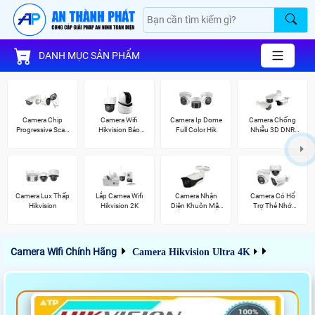
DANH MỤC SẢN PHẨM
Camera Chip
Camera Wifi
Camera Ip Dome
Camera Chống
Progressive Scan
Hikvision Báo
Full Color Hik
Nhiễu 3D DNR
CMOS Hikvision
Động
Hikvison
Camera Lux Thấp
Lắp Camea Wifi
Camera Nhận
Camera Có Hổ
Hikvision
Hikvision 2K
Diện Khuôn Mặt
Trợ Thẻ Nhớ
Dahua
Vantech
Camera Wifi Chính Hãng
Camera Hikvision Ultra 4K