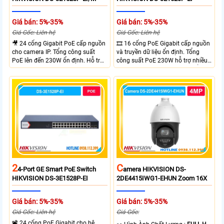
Giá bán: 5%-35%
Giá bán: 5%-35%
Giá Gốc: Liên hệ
Giá Gốc: Liên hệ
🎥 24 cổng Gigabit PoE cấp nguồn
🎞 16 cổng PoE Gigabit cấp nguồn
cho camera IP. Tổng công suất
và truyền dữ liệu ổn định. Tổng
PoE lên đến 230W ổn định. Hỗ trợ
công suất PoE 230W hỗ trợ nhiều
truyền PoE xa đến 300 mét. Băng
thiết bị cùng lúc. Tốc độ chuyển
thông chuyển mạch đạt 68 Gbps
mạch 68Gbps đảm bảo hiệu suất
mạnh mẽ.
cao ổn định. Hỗ trợ truyền PoE xa
lên đến 300m cho hệ thống
camera.
2
C
4-Port GE Smart PoE Switch
Amera HIKVISION DS-
HIKVISION DS-3E1528P-EI
2DE4415IWG1-EHUN Zoom 16X
Giá bán: 5%-35%
Giá bán: 5%-35%
Giá Gốc: Liên hệ
Giá Gốc:
📽 24 cổng PoE Gigabit cho hệ