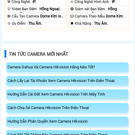
⚒ Công Nghệ :
IP.
⚛️ Công Nghệ Hình Ảnh :
IP.
💡 Video Ban Đêm :
Hồng Ngoại
🔴 Giám sát Ban Đêm :
Hồng
100m Hồng Ngoại SMD.
Ngoại 10m Hồng Ngoại SMD.
🕸️ Cấu Tạo Camera
Dome Kim loại
🎲 Camera Theo Mẫu
Dome Kim
+ Nhựa.
loại + Nhựa.
️💠 Ưu Điểm :
Thu Âm.
️🔔 Khả Năng :
Thu Âm.
TIN TỨC CAMERA MỚI NHẤT
Camera Dahua Và Camera Hikvision Hãng Nào Tốt?
Cách Lấy Lại Tài Khoản Xem Camera Hikvision Trên Điện Thoại
Hướng Dẫn Cài Đặt Xem Camera Hikvision Trên Máy Tính
Cách Chia Sẻ Camera Hikvision Trên Điện Thoại
Hướng Dẫn Phân Quyền Xem Camera Hikvision
Cách Bật Tắt Thông Báo Camera Hikvision Trên Điện Thoại