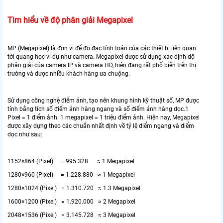
Tìm hiểu về độ phân giải Megapixel
MP (Megapixel) là đơn vị để đo đạc tính toán của các thiết bị liên quan
tới quang học ví dụ như camera. Megapixel được sử dụng xác định độ
phân giải của camera IP và camera HD, hiện đang rất phổ biến trên thị
trường và được nhiều khách hàng ưa chuộng.
Sử dụng công nghệ điểm ảnh, tạo nên khung hình kỹ thuật số, MP được
tính bằng tích số điểm ảnh hàng ngang và số điểm ảnh hàng dọc.1
Pixel = 1 điểm ảnh. 1 megapixel = 1 triệu điểm ảnh. Hiện nay, Megapixel
được xây dựng theo các chuẩn nhất định về tỷ lệ điểm ngang và điểm
dọc như sau:
1152×864 (Pixel) = 995.328 ≈ 1 Megapixel
1280×960 (Pixel) = 1.228.880 ≈ 1 Megapixel
1280×1024 (Pixel) = 1.310.720 ≈ 1.3 Megapixel
1600×1200 (Pixel) = 1.920.000 ≈ 2 Megapixel
2048×1536 (Pixel) = 3.145.728 ≈ 3 Megapixel