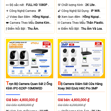
️👀 Độ sắc nét :
FULL HD 1080P .
💯 Chất lượng hình :
2K Lite .
⚜️ Công Nghệ Camera :
IP.
🌠 Công Nghệ Sử Dụng :
IP Wifi.
🌙 Video Ban Đêm :
Hồng Ngoại
🔴 Xem ban đêm :
Hồng Ngoại
10m Hồng Ngoại SMD.
15m Có Màu Ban Ðêm.
👑 Camera Theo Mẫu
Dome Kim
⛓ Camera Theo Mẫu
Thân Plastic.
loại + Nhựa.
️ƒ Điểm Nỗi Bật :
Thu Âm.
️☣️ Điểm Nỗi Bật :
Thu Âm Và Loa.
T
B
Rọn Bộ Camera Quan Sát 2 Ống
Ộ Camera Giám Sát Cửa Hàng
Kính IPC-S2XP-10M0WED
Xoay 360 Ezviz H6C Pro 3MP
Giá bán: 4,800,000 ₫
Giá bán: 4,800,000 ₫
Giá Gốc: 6,800,000 ₫
Giá Gốc: 6,200,000 ₫