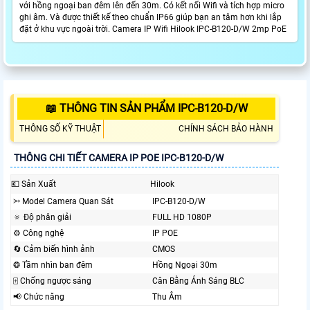
với hồng ngoại ban đêm lên đến 30m. Có kết nối Wifi và tích hợp micro
ghi âm. Và được thiết kế theo chuẩn IP66 giúp bạn an tâm hơn khi lắp
đặt ở khu vực ngoài trời. Camera IP Wifi Hilook IPC-B120-D/W 2mp PoE
📖 THÔNG TIN SẢN PHẨM IPC-B120-D/W
THÔNG SỐ KỸ THUẬT
CHÍNH SÁCH BẢO HÀNH
THÔNG CHI TIẾT CAMERA IP POE IPC-B120-D/W
💶 Sản Xuất
Hilook
⭃ Model Camera Quan Sát
IPC-B120-D/W
🔅 Độ phân giải
FULL HD 1080P
⚙ Công nghệ
IP POE
🔄 Cảm biến hình ảnh
CMOS
❂ Tầm nhìn ban đêm
Hồng Ngoại 30m
🀄 Chống ngược sáng
Cân Bằng Ánh Sáng BLC
📢 Chức năng
Thu Âm