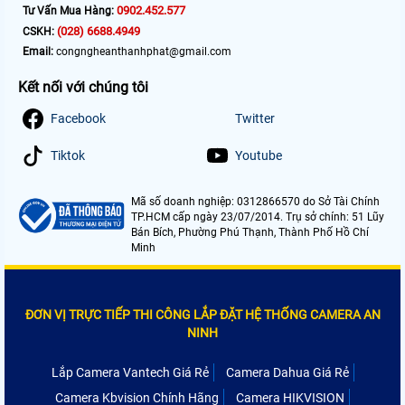
0902.452.577
Tư Vấn Mua Hàng:
(028) 6688.4949
CSKH:
Email:
congngheanthanhphat@gmail.com
Kết nối với chúng tôi
Facebook
Twitter
Tiktok
Youtube
Mã số doanh nghiệp: 0312866570 do Sở Tài Chính
TP.HCM cấp ngày 23/07/2014. Trụ sở chính: 51 Lũy
Bán Bích, Phường Phú Thạnh, Thành Phố Hồ Chí
Minh
ĐƠN VỊ TRỰC TIẾP THI CÔNG LẮP ĐẶT HỆ THỐNG CAMERA AN
NINH
Lắp Camera Vantech Giá Rẻ
Camera Dahua Giá Rẻ
Camera Kbvision Chính Hãng
Camera HIKVISION