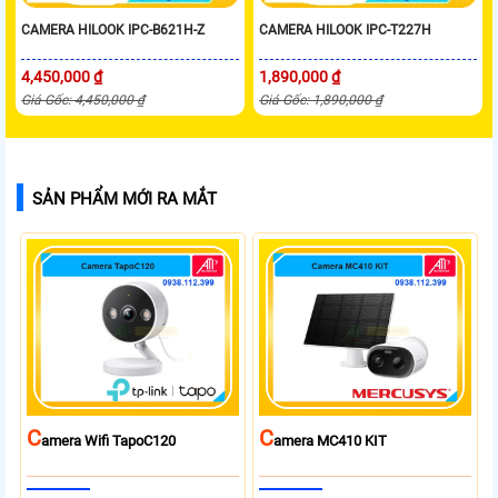
CAMERA HILOOK IPC-B621H-Z
CAMERA HILOOK IPC-T227H
4,450,000 ₫
1,890,000 ₫
Giá Gốc: 4,450,000 ₫
Giá Gốc: 1,890,000 ₫
SẢN PHẨM MỚI RA MẮT
C
C
Amera Wifi TapoC120
Amera MC410 KIT