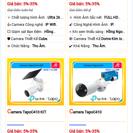
Giá bán: 5%-35%
Giá bán: 5%-35%
Giá Gốc: Liên hệ
Giá Gốc: 00 ₫
🔅 Chất lượng hình Ảnh :
Ultra 2k +
🔆 Hình Ảnh Sắc nét :
FULL HD
.
1080P .
👍 Camera Công nghệ :
IP Wifi.
🌠 Công Nghệ Hình Ảnh :
IP.
💥 Giám sát Ban Đêm :
Hồng
⭐ Khi xem thiếu sáng :
Hồng Ngoại
Ngoại 10m Hồng Ngoại SMD.
10m Hồng Ngoại SMD.
🛡 Camera Thiết Kế
Cube.
🕸️ Camera Thiết Kế
Dome Kim loại
+ Nhựa.
️☣️ Chức Năng :
Thu Âm.
️✔️ Khả Năng :
Thu Âm.
C
C
Amera TapoC410 KIT
Amera TapoC410
Giá bán: 5%-35%
Giá bán: 5%-35%