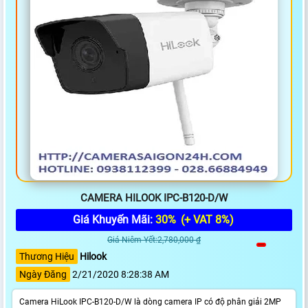
CAMERA HILOOK IPC-B120-D/W
Giá Khuyến Mãi:
30%
(+ VAT 8%)
Giá Niêm Yết:2,780,000 ₫
Thương Hiệu
Hilook
Ngày Đăng
2/21/2020 8:28:38 AM
Camera HiLook IPC-B120-D/W là dòng camera IP có độ phân giải 2MP