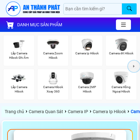
DANH MỤC SẢN PHẨM
Lắp Camera
Camera Zoom
Camera Ip Hilook
Camera 4K Hilook
Hilook Ghi Âm
Hilook
Lắp Camera
Camera Hilook
Camera 2MP
Camera Hồng
Hilook
Xoay 360
Hilook
Ngoại Hilook
›
›
›
›
Trang chủ
Camera Quan Sát
Camera IP
Camera Ip Hilook
Came