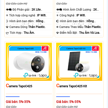
Giá Gốc: Liên Hệ
Giá Gốc:
👁️‍🗨 Độ Phân giải :
2K Lite .
👁️‍🗨 Hình Ành Chất Lượng :
2K
Lite .
⚜️ Tích hợp công nghệ :
IP Wifi.
⚜️ Công Nghệ :
IP Wifi.
🌛 Hình ảnh ban đêm :
Hồng
🌔 Hình ảnh ban đêm :
Hồng
Ngoại 10m Có Màu Ban Ðêm.
Ngoại 10m Có Màu Ban Ðêm.
💎 Camera Dòng
Thân Plastic.
❄ Camera Theo Mẫu
Thân Plastic.
️ლ Tích Hợp :
Thu Âm.
️💎 Điểm Nỗi Bật :
Thu Âm Và Loa.
C
C
Amera TapoC425
Amera TapoC425 Kit
Giá bán: 5%-35%
Giá bán: 5%-35%
Giá Gốc:
Giá Gốc: Liên Hệ