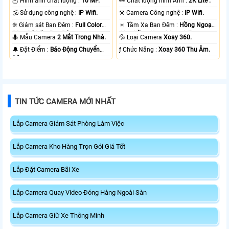
🦉 Hình ảnh chất lượng :
10 MP.
️👀 Chất lượng hình Ảnh :
2K Lite .
🕉️ Sử dụng công nghệ :
IP Wifi.
⚒ Camera Công nghệ :
IP Wifi.
❈ Giám sát Ban Đêm :
Full Color
🔅 Tầm Xa Ban Đêm :
Hồng Ngoại
20m Có Màu Ban Ðêm.
10m Hồng Ngoại Smart IR.
🐜 Mẫu Camera
2 Mắt Trong Nhà.
💦 Loại Camera
Xoay 360.
️🔔 Đặt Điểm :
Báo Động Chuyển
️ƒ Chức Năng :
Xoay 360 Thu Âm.
Động.
TIN TỨC CAMERA MỚI NHẤT
Lắp Camera Giám Sát Phòng Làm Việc
Lắp Camera Kho Hàng Trọn Gói Giá Tốt
Lắp Đặt Camera Bãi Xe
Lắp Camera Quay Video Đóng Hàng Ngoài Sàn
Lắp Camera Giữ Xe Thông Minh