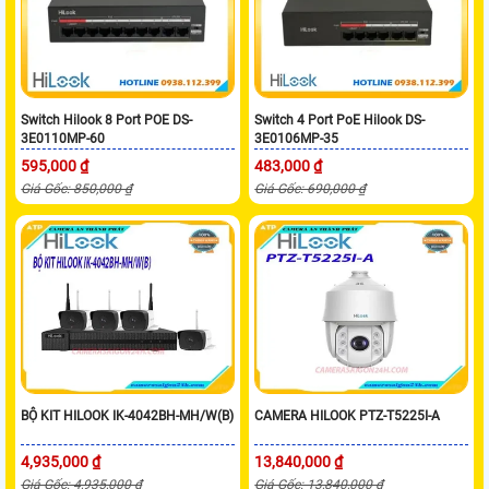
Switch Hilook 8 Port POE DS-
Switch 4 Port PoE Hilook DS-
3E0110MP-60
3E0106MP-35
595,000 ₫
483,000 ₫
Giá Gốc: 850,000 ₫
Giá Gốc: 690,000 ₫
BỘ KIT HILOOK IK-4042BH-MH/W(B)
CAMERA HILOOK PTZ-T5225I-A
4,935,000 ₫
13,840,000 ₫
Giá Gốc: 4,935,000 ₫
Giá Gốc: 13,840,000 ₫