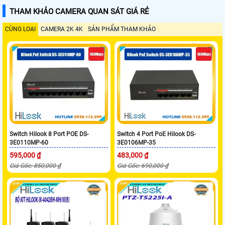
THAM KHẢO CAMERA QUAN SÁT GIÁ RẺ
CÙNG LOẠI
CAMERA 2K 4K
SẢN PHẨM THAM KHẢO
Switch Hilook 8 Port POE DS-
Switch 4 Port PoE Hilook DS-
3E0110MP-60
3E0106MP-35
595,000 ₫
483,000 ₫
Giá Gốc: 850,000 ₫
Giá Gốc: 690,000 ₫