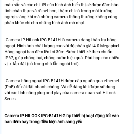
màu sắc và các chi tiết của hình ảnh hiển thị sẽ được đảm bảo
tính chân thực và rõ nét hơn, thậm chí cả trong môi trường
ngược sáng khi mà những camera thông thường không cùng
phân khúc chỉ cho những hình ảnh mờ nhạt.
-Camera IP HiLook IPC-B141H là camera dạng thân trụ hồng
ngoại. Hình ảnh chất lượng cao với độ phân giải 4.0 Megapixel.
Hồng ngoại ban đêm lên tới 30m.
Được thiết kế theo chuẩn
IP67, giúp chống bụi, chống nước hiệu quả. Phù hợp cho nhiều
vị trí lắp đặt (cả trong nhà lẫn ngoài trời).
-Camera hồng ngoại IPC-B141H được cấp nguồn qua ethernet
(PoE) để cài đặt nhanh chóng. Và dễ dàng khi được sử dụng
với các tính năng plug and play của camera quan sát HiLook
Series.
Camera IP HILOOK IPC-B141H Giúp thiết bị hoạt động tốt vào
ban đêm hay trong điều kiện ánh sáng yếu