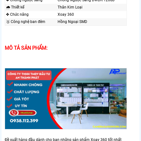
✱ Chống ngược sáng
Chống Ngược Sáng DWDR 120db
🌧️ Thiết kế
Thân Kim Loại
✤ Chức năng
Xoay 360
🥉 Công nghệ ban đêm
Hồng Ngoại SMD
MÔ TẢ SẢN PHẨM:
Đề xuất hàng đầu dành cho bạn những sản phẩm Xoay 360 tốt nhất