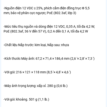
-Nguồn điện 12 VDC ± 25%, phích cắm điện đồng trục Φ 5,5
mm, bảo vệ phân cực ngược; PoE (802.3af, lớp 3)
-Mức tiêu thụ nguồn và dòng điện 12 VDC, 0,35 A, tối đa 4,2 W;
PoE (802.3af, 36 V đến 57 V), 0,2 A đến 0,1 A, tối đa 4,2 W
-Chất liệu Nắp trước: kim loại, Nắp sau: nhựa
-Kích thước Máy ảnh: 67,2 × 71,4 × 186,4 mm (2,6 '× 2,8' × 7,3 ')
-Với gói: 216 × 121 × 118 mm (8,5 '× 4,8' × 4,6 ')
-Máy ảnh trọng lượng: xấp xỉ. 280 g (0,6 lb.)
-Với gói: khoảng. 501 g (1,1 lb.)