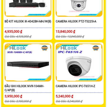
BỘ KIT HILOOK IK-4042BH-MH/W(B)
CAMERA HILOOK PTZ-T5225I-A
4,935,000 ₫
13,840,000 ₫
Giá Gốc: 4,935,000 ₫
Giá Gốc: 13,840,000 ₫
ĐẦU GHI HILOOK NVR-104MH-
CAMERA HILOOK IPC-T651H-Z
C/4P(B)
3,950,000 ₫
5,240,000 ₫
Giá Gốc: 3,950,000 ₫
Giá Gốc: 5,240,000 ₫