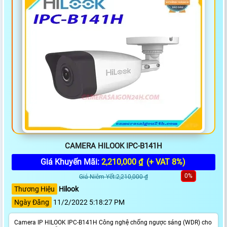
CAMERA HILOOK IPC-B141H
Giá Khuyến Mãi:
2,210,000 ₫
(+ VAT 8%)
0%
Giá Niêm Yết:2,210,000 ₫
Thương Hiệu
Hilook
Ngày Đăng
11/2/2022 5:18:27 PM
Camera IP HILOOK IPC-B141H Công nghệ chống ngược sáng (WDR) cho