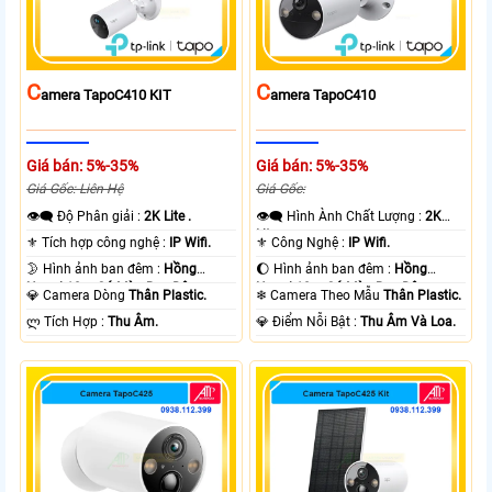
C
C
Amera TapoC410 KIT
Amera TapoC410
Giá bán: 5%-35%
Giá bán: 5%-35%
Giá Gốc: Liên Hệ
Giá Gốc:
👁️‍🗨 Độ Phân giải :
2K Lite .
👁️‍🗨 Hình Ành Chất Lượng :
2K
Lite .
⚜️ Tích hợp công nghệ :
IP Wifi.
⚜️ Công Nghệ :
IP Wifi.
🌛 Hình ảnh ban đêm :
Hồng
🌔 Hình ảnh ban đêm :
Hồng
Ngoại 10m Có Màu Ban Ðêm.
Ngoại 10m Có Màu Ban Ðêm.
💎 Camera Dòng
Thân Plastic.
❄ Camera Theo Mẫu
Thân Plastic.
️ლ Tích Hợp :
Thu Âm.
️💎 Điểm Nỗi Bật :
Thu Âm Và Loa.