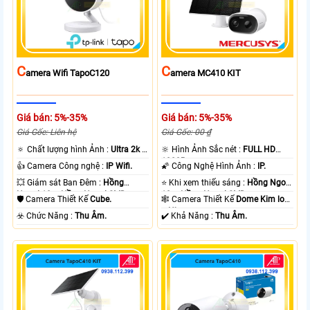
C
C
Amera Wifi TapoC120
Amera MC410 KIT
Giá bán: 5%-35%
Giá bán: 5%-35%
Giá Gốc: Liên hệ
Giá Gốc: 00 ₫
🔅 Chất lượng hình Ảnh :
Ultra 2k +
🔆 Hình Ảnh Sắc nét :
FULL HD
.
1080P .
👍 Camera Công nghệ :
IP Wifi.
🌠 Công Nghệ Hình Ảnh :
IP.
💥 Giám sát Ban Đêm :
Hồng
⭐ Khi xem thiếu sáng :
Hồng Ngoại
Ngoại 10m Hồng Ngoại SMD.
10m Hồng Ngoại SMD.
🛡 Camera Thiết Kế
Cube.
🕸️ Camera Thiết Kế
Dome Kim loại
+ Nhựa.
️☣️ Chức Năng :
Thu Âm.
️✔️ Khả Năng :
Thu Âm.