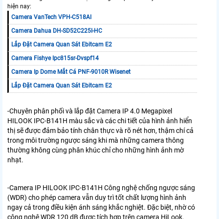
hiện nay:
Camera VanTech VPH-C518AI
Camera Dahua DH-SD52C225I-HC
Lắp Đặt Camera Quan Sát Ebitcam E2
Camera Fishye Ipc815sr-Dvspf14
Camera Ip Dome Mắt Cá PNF-9010R Wisenet
Lắp Đặt Camera Quan Sát Ebitcam E2
-
Chuyên phân phối và lắp đặt Camera IP 4.0 Megapixel
HILOOK IPC-B141H màu sắc và các chi tiết của hình ảnh hiển
thị sẽ được đảm bảo tính chân thực và rõ nét hơn, thậm chí cả
trong môi trường ngược sáng khi mà những camera thông
thường không cùng phân khúc chỉ cho những hình ảnh mờ
nhạt.
-Camera IP HILOOK IPC-B141H Công nghệ chống ngược sáng
(WDR) cho phép camera vẫn duy trì tốt chất lượng hình ảnh
ngay cả trong điều kiện ánh sáng khắc nghiệt. Đặc biệt, nhờ có
công nghệ WDR 120 dB được tích hợp trên camera HiLook,