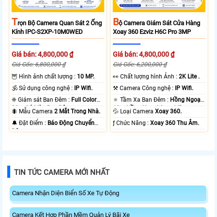
T
B
Rọn Bộ Camera Quan Sát 2 Ống
Ộ Camera Giám Sát Cửa Hàng
Kính IPC-S2XP-10M0WED
Xoay 360 Ezviz H6C Pro 3MP
Giá bán: 4,800,000 ₫
Giá bán: 4,800,000 ₫
Giá Gốc: 6,800,000 ₫
Giá Gốc: 6,200,000 ₫
🦉 Hình ảnh chất lượng :
10 MP.
️👀 Chất lượng hình Ảnh :
2K Lite .
🕉️ Sử dụng công nghệ :
IP Wifi.
⚒ Camera Công nghệ :
IP Wifi.
❈ Giám sát Ban Đêm :
Full Color
🔅 Tầm Xa Ban Đêm :
Hồng Ngoại
20m Có Màu Ban Ðêm.
10m Hồng Ngoại Smart IR.
🐜 Mẫu Camera
2 Mắt Trong Nhà.
💦 Loại Camera
Xoay 360.
️🔔 Đặt Điểm :
Báo Động Chuyển
️ƒ Chức Năng :
Xoay 360 Thu Âm.
Động.
TIN TỨC CAMERA MỚI NHẤT
Camera Nhận Diện Biển Số Xe Tự Động
Camera Kết Hợp Phần Mềm Quản Lý Bãi Xe