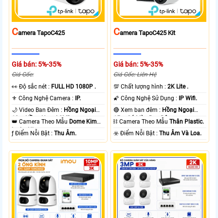
C
C
Amera TapoC425
Amera TapoC425 Kit
Giá bán: 5%-35%
Giá bán: 5%-35%
Giá Gốc:
Giá Gốc: Liên Hệ
️👀 Độ sắc nét :
FULL HD 1080P .
💯 Chất lượng hình :
2K Lite .
⚜️ Công Nghệ Camera :
IP.
🌠 Công Nghệ Sử Dụng :
IP Wifi.
🌙 Video Ban Đêm :
Hồng Ngoại
🔴 Xem ban đêm :
Hồng Ngoại
10m Hồng Ngoại SMD.
15m Có Màu Ban Ðêm.
👑 Camera Theo Mẫu
Dome Kim
⛓ Camera Theo Mẫu
Thân Plastic.
loại + Nhựa.
️ƒ Điểm Nỗi Bật :
Thu Âm.
️☣️ Điểm Nỗi Bật :
Thu Âm Và Loa.