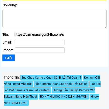
Nội dung:
Tên:
Email:
Phone:
Thông Tin:
Sửa Chửa Camera Quan Sát Bị Lỗi Tại Quận 5
Đèn Âm Đất
Năng Lượng Mặt Trời
Lắp Camera Quan Sát Ngoài Trời Giá Rẻ
Báo Giá
Lắp Đặt Camera Giám Sát Vantech
Hướng Dẫn Cài Đặt Camera Wifi
Ebitcam Bằng Điện Thoại
BỘ KIT HILOOK IK-4042BH-MH/W(B)
Hilook
NVR-104MH-D/4P