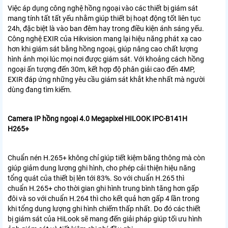
Việc áp dụng công nghệ hồng ngoại vào các thiết bị giám sát
mang tính tất tất yếu nhằm giúp thiết bị hoạt động tốt liên tục
24h, đặc biệt là vào ban đêm hay trong điều kiện ánh sáng yếu.
Công nghệ EXIR của Hikvision mang lại hiệu năng phát xạ cao
hơn khi giám sát bằng hồng ngoại, giúp nâng cao chất lượng
hình ảnh mọi lúc mọi nơi được giám sát. Với khoảng cách hồng
ngoại ấn tượng đến 30m, kết hợp độ phân giải cao đến 4MP,
EXIR đáp ứng những yêu cầu giám sát khắt khe nhất mà người
dùng đang tìm kiếm.
Camera IP hồng ngoại 4.0 Megapixel HILOOK IPC-B141H
H265+
Chuẩn nén H.265+ không chỉ giúp tiết kiệm băng thông mà còn
giúp giảm dung lượng ghi hình, cho phép cải thiện hiệu năng
tổng quát của thiết bị lên tới 83%. So với chuẩn H.265 thì
chuẩn H.265+ cho thời gian ghi hình trung bình tăng hơn gấp
đôi và so với chuẩn H.264 thì cho kết quả hơn gấp 4 lần trong
khi tổng dung lượng ghi hình chiếm thấp nhất. Do đó các thiết
bị giám sát của HiLook sẽ mang đến giải pháp giúp tối ưu hình