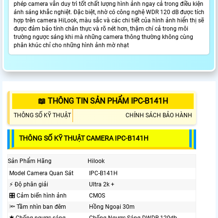
phép camera vẫn duy trì tốt chất lượng hình ảnh ngay cả trong điều kiện
ánh sáng khắc nghiệt. Đặc biệt, nhờ có công nghệ WDR 120 dB được tích
hợp trên camera HiLook, màu sắc và các chi tiết của hình ảnh hiển thị sẽ
được đảm bảo tính chân thực và rõ nét hơn, thậm chí cả trong môi
trường ngược sáng khi mà những camera thông thường không cùng
phân khúc chỉ cho những hình ảnh mờ nhạt
📖 THÔNG TIN SẢN PHẨM IPC-B141H
THÔNG SỐ KỸ THUẬT
CHÍNH SÁCH BẢO HÀNH
THÔNG SỐ KỸ THUẬT CAMERA IPC-B141H
Sản Phẩm Hãng
Hilook
Model Camera Quan Sát
IPC-B141H
️⚡ Độ phân giải
Ultra 2k +
🎛 Cảm biến hình ảnh
CMOS
🔦 Tầm nhìn ban đêm
Hồng Ngoại 30m