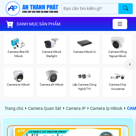
DANH MỤC SẢN PHẨM
Camera Ultra HD
Camera Hilook
Camera Hilook Ai
Camera Hồng
Hilook
Starlight
Ngoại Hilook
Camera Ip Hilook
Camera 4K Hilook
Lắp Camera Công
Camera Chip
Nghệ TVI
Acusense
›
›
›
›
Trang chủ
Camera Quan Sát
Camera IP
Camera Ip Hilook
CAM