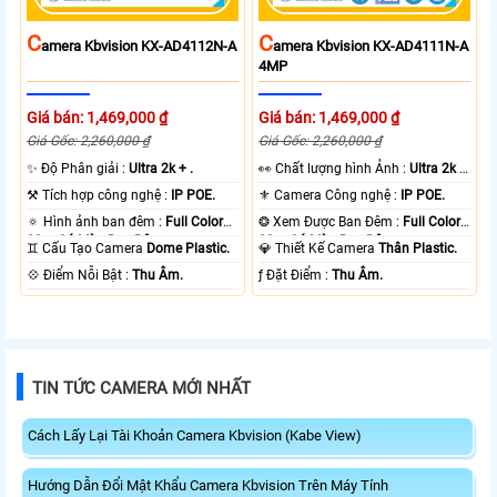
C
C
Amera Kbvision KX-AD4112N-A
Amera Kbvision KX-AD4111N-A
4MP
Giá bán: 1,469,000 ₫
Giá bán: 1,469,000 ₫
Giá Gốc: 2,260,000 ₫
Giá Gốc: 2,260,000 ₫
✨ Độ Phân giải :
Ultra 2k + .
️👀 Chất lượng hình Ảnh :
Ultra 2k +
.
⚒ Tích hợp công nghệ :
IP POE.
⚜️ Camera Công nghệ :
IP POE.
🔅 Hình ảnh ban đêm :
Full Color
❂ Xem Được Ban Đêm :
Full Color
30m Có Màu Ban Ðêm.
30m Có Màu Ban Ðêm.
♊ Cấu Tạo Camera
Dome Plastic.
💎 Thiết Kế Camera
Thân Plastic.
️💠 Điểm Nỗi Bật :
Thu Âm.
️ƒ Đặt Điểm :
Thu Âm.
TIN TỨC CAMERA MỚI NHẤT
Cách Lấy Lại Tài Khoản Camera Kbvision (Kabe View)
Hướng Dẫn Đổi Mật Khẩu Camera Kbvision Trên Máy Tính