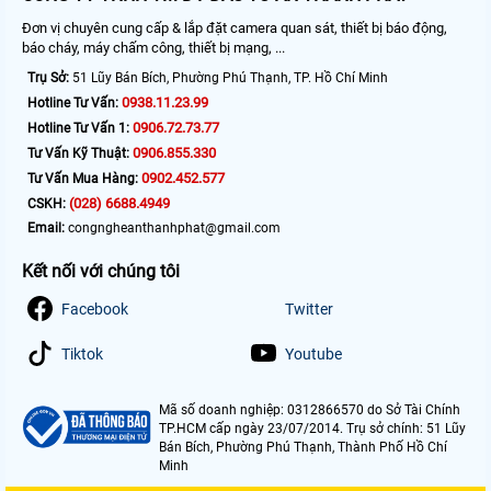
Đơn vị chuyên cung cấp & lắp đặt camera quan sát, thiết bị báo động,
báo cháy, máy chấm công, thiết bị mạng, ...
Trụ Sở:
51 Lũy Bán Bích, Phường Phú Thạnh, TP. Hồ Chí Minh
0938.11.23.99
Hotline Tư Vấn:
0906.72.73.77
Hotline Tư Vấn 1:
0906.855.330
Tư Vấn Kỹ Thuật:
0902.452.577
Tư Vấn Mua Hàng:
(028) 6688.4949
CSKH:
Email:
congngheanthanhphat@gmail.com
Kết nối với chúng tôi
Facebook
Twitter
Tiktok
Youtube
Mã số doanh nghiệp: 0312866570 do Sở Tài Chính
TP.HCM cấp ngày 23/07/2014. Trụ sở chính: 51 Lũy
Bán Bích, Phường Phú Thạnh, Thành Phố Hồ Chí
Minh