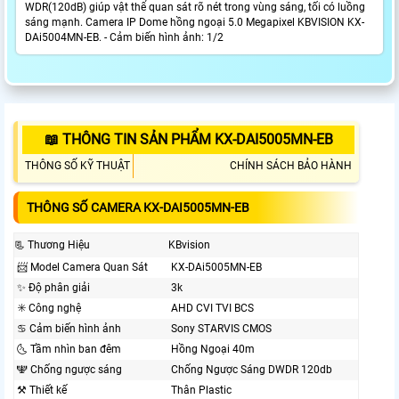
WDR(120dB) giúp vật thể quan sát rõ nét trong vùng sáng, tối có luồng
sáng mạnh. Camera IP Dome hồng ngoại 5.0 Megapixel KBVISION KX-
DAi5004MN-EB. - Cảm biến hình ảnh: 1/2
📖 THÔNG TIN SẢN PHẨM KX-DAI5005MN-EB
THÔNG SỐ KỸ THUẬT
CHÍNH SÁCH BẢO HÀNH
THÔNG SỐ CAMERA KX-DAI5005MN-EB
📃 Thương Hiệu
KBvision
📨 Model Camera Quan Sát
KX-DAi5005MN-EB
✨ Độ phân giải
3k
✳️ Công nghệ
AHD CVI TVI BCS
♋ Cảm biến hình ảnh
Sony STARVIS CMOS
🌜 Tầm nhìn ban đêm
Hồng Ngoại 40m
🕎 Chống ngược sáng
Chống Ngược Sáng DWDR 120db
⚒ Thiết kế
Thân Plastic