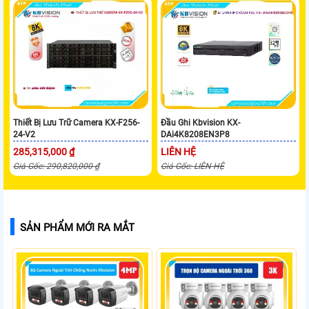
Thiết Bị Lưu Trữ Camera KX-F256-
Đầu Ghi Kbvision KX-
24-V2
DAi4K8208EN3P8
285,315,000 ₫
LIÊN HỆ
Giá Gốc: 290,820,000 ₫
Giá Gốc: LIÊN HỆ
SẢN PHẨM MỚI RA MẮT