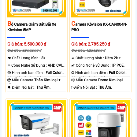
B
C
Ộ Camera Giám Sát Bãi Xe
Amera Kbvision KX-CAi4004N-
Kbvision 5MP
PRO
Giá bán: 5,500,000 ₫
Giá bán: 2,785,250 ₫
Giá Gốc: 8,900,000 ₫
Giá Gốc: 4,285,000 ₫
👁 Chất lượng hình :
3k .
☀️ Chất lượng hình :
Ultra 2k + .
✳️ Công Nghệ Sử Dụng :
AHD CVI
🌠 Công Nghệ Sử Dụng :
IP POE.
TVI BCS.
🔴 Hình ảnh ban đêm :
Full Color
✪ Hình ảnh ban đêm :
Full Color
80m Có Màu Ban Ðêm.
30m Có Màu Ban Ðêm.
🐉️ Mẫu Camera
Thân Kim loại +
🎼️ Mẫu Camera
Dome Kim loại.
Nhựa.
️🔔 Điểm Nỗi Bật :
Thu Âm.
️ƒ Điểm Nỗi Bật :
Thu Âm.