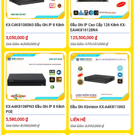
KX-C4K8108SN3 Đầu Ghi IP 8 Kênh
Đầu Ghi IP Cao Cấp 128 Kênh KX-
EAi4K816128N4
3,050,000 ₫
125,500,000 ₫
Giá Gốc: 4,300,000 ₫
Giá Gốc: 179,137,000 ₫
KX-A4K8108PN3 Đầu Ghi IP 8 Kênh
Đầu Ghi Kbvision KX-A4K8116N3
POE
5,580,000 ₫
LIÊN HỆ
Giá Gốc: 8,950,000 ₫
Giá Gốc: 3,992,000 ₫