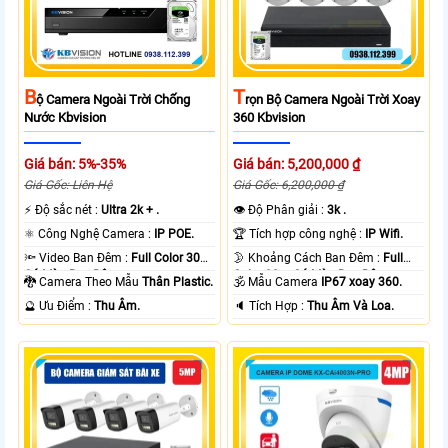
B
T
Ộ Camera Ngoài Trời Chống
Rọn Bộ Camera Ngoài Trời Xoay
Nước Kbvision
360 Kbvision
Giá bán: 5%-35%
Giá bán: 5,200,000 ₫
Giá Gốc: Liên Hệ
Giá Gốc: 6,200,000 ₫
️⚡ Độ sắc nét :
Ultra 2k + .
👁 Độ Phân giải :
3k .
⚛️ Công Nghệ Camera :
IP POE.
🏆 Tích hợp công nghệ :
IP Wifi.
🔦 Video Ban Đêm :
Full Color 30m
🌛 Khoảng Cách Ban Đêm :
Full
Có Màu Ban Ðêm.
Color 30m Có Màu Ban Ðêm.
🐉️ Camera Theo Mẫu
Thân Plastic.
🕉️ Mẫu Camera
IP67 xoay 360.
️🔮 Ưu Điểm :
Thu Âm.
️🔈 Tích Hợp :
Thu Âm Và Loa.