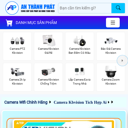
DANH MỤC SẢN PHẨM
Camera PTZ
Camera Kbvision
Camera Kbvision
Báo Giá Camera
Kbvision
Giá Rẻ
Ban Đêm Có Màu
Kbvision
Camera 2k Ip
Camera Kbvision
Lắp Camera Ezviz
Camera Zoom
Kbvision
Chống Trộm
Trong Nhà
Kbvision
Camera Wifi Chính Hãng
Camera Kbvision Tích Hợp Ai