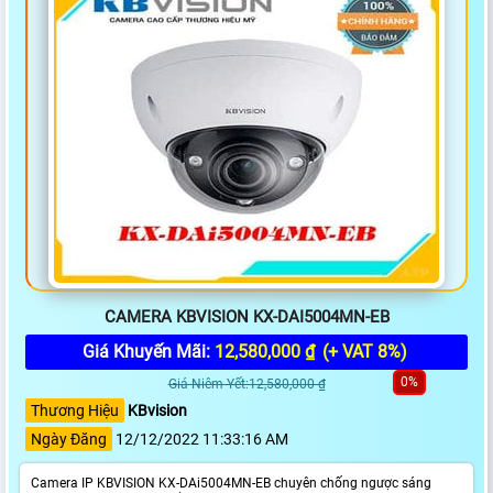
CAMERA KBVISION KX-DAI5004MN-EB
Giá Khuyến Mãi:
12,580,000 ₫
(+ VAT 8%)
0%
Giá Niêm Yết:12,580,000 ₫
Thương Hiệu
KBvision
Ngày Đăng
12/12/2022 11:33:16 AM
Camera IP KBVISION KX-DAi5004MN-EB chuyên chống ngược sáng