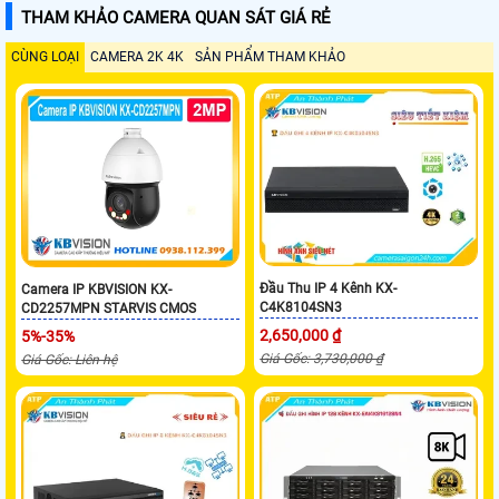
THAM KHẢO CAMERA QUAN SÁT GIÁ RẺ
CÙNG LOẠI
CAMERA 2K 4K
SẢN PHẨM THAM KHẢO
Đầu Thu IP 4 Kênh KX-
Camera IP KBVISION KX-
C4K8104SN3
CD2257MPN STARVIS CMOS
2,650,000 ₫
5%-35%
Giá Gốc: 3,730,000 ₫
Giá Gốc: Liên hệ