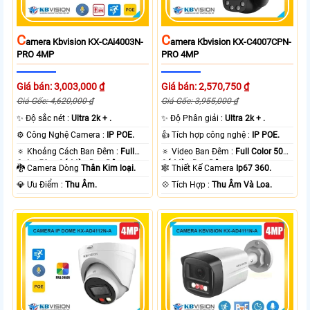
C
C
Amera Kbvision KX-CAi4003N-
Amera Kbvision KX-C4007CPN-
PRO 4MP
PRO 4MP
Giá bán: 3,003,000 ₫
Giá bán: 2,570,750 ₫
Giá Gốc: 4,620,000 ₫
Giá Gốc: 3,955,000 ₫
✨ Độ sắc nét :
Ultra 2k + .
✨ Độ Phân giải :
Ultra 2k + .
⚙ Công Nghệ Camera :
IP POE.
👍 Tích hợp công nghệ :
IP POE.
🔅 Khoảng Cách Ban Đêm :
Full
🔅 Video Ban Đêm :
Full Color 50m
Color 50m Có Màu Ban Ðêm.
Có Màu Ban Ðêm.
🐉️ Camera Dòng
Thân Kim loại.
🕸️ Thiết Kế Camera
Ip67 360.
️💎 Ưu Điểm :
Thu Âm.
️💠 Tích Hợp :
Thu Âm Và Loa.