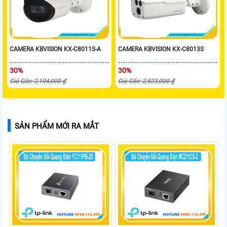
CAMERA KBVISION KX-C8011S-A
CAMERA KBVISION KX-C8013S
30%
30%
Giá Gốc: 2,104,000 ₫
Giá Gốc: 2,523,000 ₫
SẢN PHẨM MỚI RA MẮT