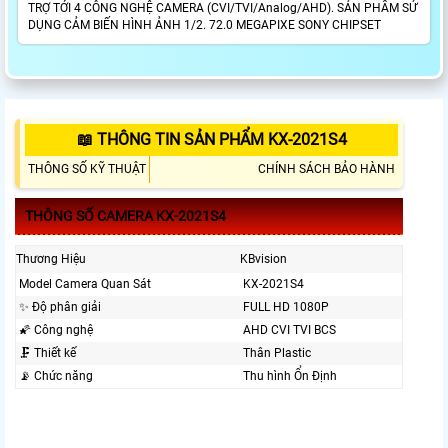
TRỢ TỚI 4 CÔNG NGHỆ CAMERA (CVI/TVI/Analog/AHD). SẢN PHẨM SỬ
DỤNG CẢM BIẾN HÌNH ẢNH 1/2. 72.0 MEGAPIXE SONY CHIPSET
📖 THÔNG TIN SẢN PHẨM KX-2021S4
THÔNG SỐ KỸ THUẬT
CHÍNH SÁCH BẢO HÀNH
THÔNG SỐ CAMERA KX-2021S4
Thương Hiệu
KBvision
Model Camera Quan Sát
KX-2021S4
✨ Độ phân giải
FULL HD 1080P
🌠 Công nghệ
AHD CVI TVI BCS
🗜️ Thiết kế
Thân Plastic
📡 Chức năng
Thu hình Ổn Định