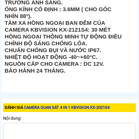
TRƯỜNG ÁNH SÁNG.
ỐNG KÍNH CỐ ĐỊNH : 3.6MM ( CHO GÓC
NHÌN 88°).
TẦM XA HỒNG NGOẠI BAN ĐÊM CỦA
CAMERA KBVISION KX-2121S4: 30 MÉT
HỒNG NGOẠI THÔNG MINH TỰ ĐỘNG ĐIỀU
CHỈNH ĐỘ SÁNG CHỐNG LÓA.
CHUẨN CHỐNG BỤI VÀ NƯỚC IP67.
NHIỆT ĐỘ HOẠT ĐỘNG -40~+60°C.
NGUỒN CẤP CHO CAMERA : DC 12V.
BẢO HÀNH 24 THÁNG.
ĐÁNH GIÁ
CAMERA QUAN SÁT 4 IN 1 KBVISION KX-2021S4
Nội dung: