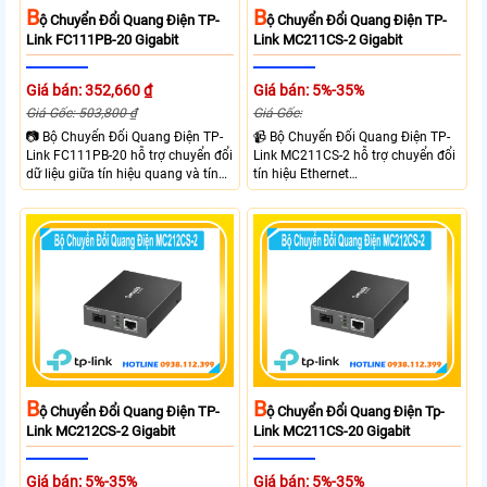
B
B
Ộ Chuyển Đổi Quang Điện TP-
Ộ Chuyển Đổi Quang Điện TP-
Link FC111PB-20 Gigabit
Link MC211CS-2 Gigabit
Giá bán: 352,660 ₫
Giá bán: 5%-35%
Giá Gốc: 503,800 ₫
Giá Gốc:
📷 Bộ Chuyển Đổi Quang Điện TP-
📹 Bộ Chuyển Đổi Quang Điện TP-
Link FC111PB-20 hỗ trợ chuyển đổi
Link MC211CS-2 hỗ trợ chuyển đổi
dữ liệu giữa tín hiệu quang và tín
tín hiệu Ethernet
hiệu điện với tốc độ 10/100Mbps,
10/100/1000Mbps sang kết nối
mở rộng khoảng cách truyền lên
cáp quang Gigabit Single Mode SC
đến 20km. Công nghệ WDM cho
WDM hai chiều. Trang bị 1 cổng
phép truyền nhận dữ liệu trên một
RJ45 Gigabit Auto MDI/MDIX và 1
sợi quang.
cổng SC Gigabit, hỗ trợ truyền dữ
liệu hai chiều đồng thời lên đến
20km.
B
B
Ộ Chuyển Đổi Quang Điện TP-
Ộ Chuyển Đổi Quang Điện Tp-
Link MC212CS-2 Gigabit
Link MC211CS-20 Gigabit
Giá bán: 5%-35%
Giá bán: 5%-35%