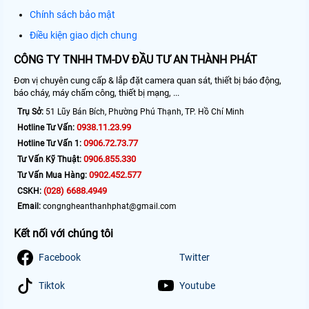
Chính sách bảo mật
Điều kiện giao dịch chung
CÔNG TY TNHH TM-DV ĐẦU TƯ AN THÀNH PHÁT
Đơn vị chuyên cung cấp & lắp đặt camera quan sát, thiết bị báo động,
báo cháy, máy chấm công, thiết bị mạng, ...
Trụ Sở:
51 Lũy Bán Bích, Phường Phú Thạnh, TP. Hồ Chí Minh
0938.11.23.99
Hotline Tư Vấn:
0906.72.73.77
Hotline Tư Vấn 1:
0906.855.330
Tư Vấn Kỹ Thuật:
0902.452.577
Tư Vấn Mua Hàng:
(028) 6688.4949
CSKH:
Email:
congngheanthanhphat@gmail.com
Kết nối với chúng tôi
Facebook
Twitter
Tiktok
Youtube