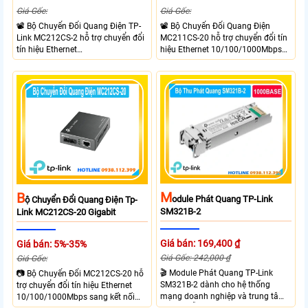
Giá Gốc:
Giá Gốc:
📽 Bộ Chuyển Đổi Quang Điện TP-
📽 Bộ Chuyển Đổi Quang Điện
Link MC212CS-2 hỗ trợ chuyển đổi
MC211CS-20 hỗ trợ chuyển đổi tín
tín hiệu Ethernet
hiệu Ethernet 10/100/1000Mbps
10/100/1000Mbps sang kết nối
sang kết nối cáp quang Gigabit
cáp quang Gigabit Single Mode SC
Single Mode SC WDM hai chiều.
WDM hai chiều. Trang bị 1 cổng
Trang bị 1 cổng RJ45 Gigabit Auto
RJ45 Gigabit Auto MDI/MDIX và 1
MDI/MDIX và 1 cổng SC Gigabit hỗ
cổng SC Gigabit truyền dữ liệu hai
trợ truyền dữ liệu hai chiều đồng
chiều đồng thời lên đến 20km.
thời lên đến 20km.
M
B
Odule Phát Quang TP-Link
Ộ Chuyển Đổi Quang Điện Tp-
SM321B-2
Link MC212CS-20 Gigabit
Giá bán: 169,400 ₫
Giá bán: 5%-35%
Giá Gốc: 242,000 ₫
Giá Gốc:
🎬 Module Phát Quang TP-Link
📷 Bộ Chuyển Đổi MC212CS-20 hỗ
SM321B-2 dành cho hệ thống
trợ chuyển đổi tín hiệu Ethernet
mạng doanh nghiệp và trung tâm
10/100/1000Mbps sang kết nối