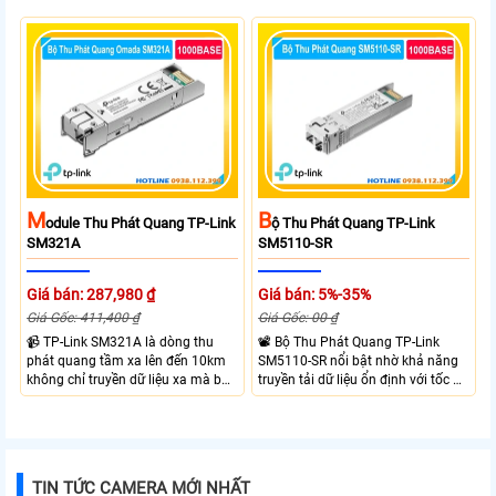
dữ liệu hỗ trợ tốc độ truyền tải
cáp quang Gigabit Single Mode SC
1.25Gbps, truyền xa đến 2km trên
WDM hai chiều. Trang bị 1 cổng
cáp quang Single-Mode
RJ45 Gigabit Auto MDI/MDIX và 1
cổng SC Gigabit truyền dữ liệu hai
chiều đồng thời với khoảng cách
lên đến 20km. Sử dụng bước sóng
Tx 1550nm, Rx 1310nm và hỗ trợ
khung gắn TL FC1420 để đặt trên
kệ.
M
B
Odule Thu Phát Quang TP-Link
Ộ Thu Phát Quang TP-Link
SM321A
SM5110-SR
Giá bán: 287,980 ₫
Giá bán: 5%-35%
Giá Gốc: 411,400 ₫
Giá Gốc: 00 ₫
📹 TP-Link SM321A là dòng thu
📽 Bộ Thu Phát Quang TP-Link
phát quang tầm xa lên đến 10km
SM5110-SR nổi bật nhờ khả năng
không chỉ truyền dữ liệu xa mà bộ
truyền tải dữ liệu ổn định với tốc độ
thu phát quang này của TP-Link
cao lên đến 10Gbps và truyền tải đi
còn có tốc đọ truyền tải cao lên
xa tới 10Km và bước sóng 8 nano
đến 1.25Gbps
met
TIN TỨC CAMERA MỚI NHẤT