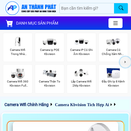
DANH MỤC SẢN PHẨM
Camera Wifi
Camera Ip POE
Camera IP Có Ghi
Camera Có
Trong Nhà
Kbvision
Âm Kbvision
Chống Xâm Nhập
Kbvision
Kbvision
Camera Wifi 360
Camera Thân To
Lắp Camera Wifi
Đầu Ghi Ip 8 Kênh
Kbvision Full
Kbvision
2Mp Kbvision
Kbvision
Color
Camera Wifi Chính Hãng
Camera Kbvision Tích Hợp Ai