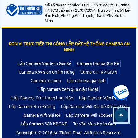
Mã số doanh nghiệp: 0312866570 do Sở Tài Chính
TP.HCM cấp ngày 23/07/2014. Trụ sở chính: 51 Lũy
Bán Bích, Phường Phú Thạnh, Thành Phố Hồ Chí
Minh
ĐƠN VỊ TRỰC TIẾP THI CÔNG LẮP ĐẶT HỆ THỐNG CAMERA AN
NINH
Lắp Camera Vantech Giá Rẻ
Camera Dahua Giá Rẻ
Camera Kbvision Chính Hãng
Camera HIKVISION
Camera an ninh
Lắp camera gia đình
Lắp camera xem qua điện thoại
Lắp Camera Cửa Hàng Loại Nào
Lắp Camera Văn Phòng
Lắp Camera Nhà Xưởng
Lắp Camera Wifi Giá Rẻ Không Dây
Camera Wifi Giá Rẻ
Lắp Camera Wifi YooSee
Lắp Camera Wifi KBONE
Tư Vấn Mua Khóa Cửa
Copyrights © 2016 An Thành Phát. All Rights Reserved.