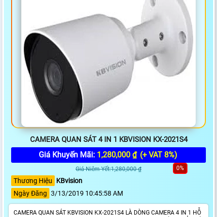
CAMERA QUAN SÁT 4 IN 1 KBVISION KX-2021S4
Giá Khuyến Mãi:
1,280,000 ₫
(+ VAT 8%)
0%
Giá Niêm Yết:1,280,000 ₫
Thương Hiệu
KBvision
Ngày Đăng
3/13/2019 10:45:58 AM
CAMERA QUAN SÁT KBVISION KX-2021S4 LÀ DÒNG CAMERA 4 IN 1 HỖ