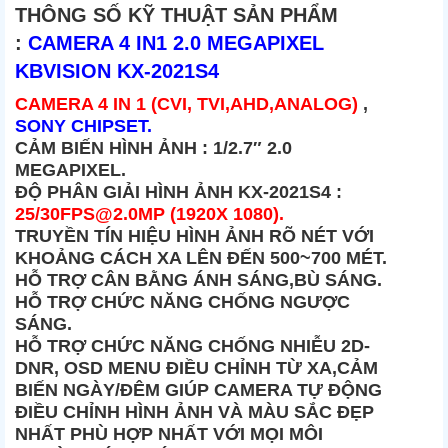
THÔNG SỐ KỸ THUẬT SẢN PHẨM
:
CAMERA 4 IN1 2.0 MEGAPIXEL
KBVISION KX-2021S4
CAMERA 4 IN 1 (CVI, TVI,AHD,ANALOG)
,
SONY CHIPSET.
CẢM BIẾN HÌNH ẢNH : 1/2.7″ 2.0
MEGAPIXEL.
ĐỘ PHÂN GIẢI HÌNH ẢNH KX-2021S4
:
25/30FPS@2.0MP (1920X 1080).
TRUYỀN TÍN HIỆU HÌNH ẢNH RÕ NÉT VỚI
KHOẢNG CÁCH XA LÊN ĐẾN 500~700 MÉT.
HỖ TRỢ CÂN BẰNG ÁNH SÁNG,BÙ SÁNG.
HỖ TRỢ CHỨC NĂNG CHỐNG NGƯỢC
SÁNG.
HỖ TRỢ CHỨC NĂNG CHỐNG NHIỄU 2D-
DNR, OSD MENU ĐIỀU CHỈNH TỪ XA,CẢM
BIẾN NGÀY/ĐÊM GIÚP CAMERA TỰ ĐỘNG
ĐIỀU CHỈNH HÌNH ẢNH VÀ MÀU SẮC ĐẸP
NHẤT PHÙ HỢP NHẤT VỚI MỌI MÔI