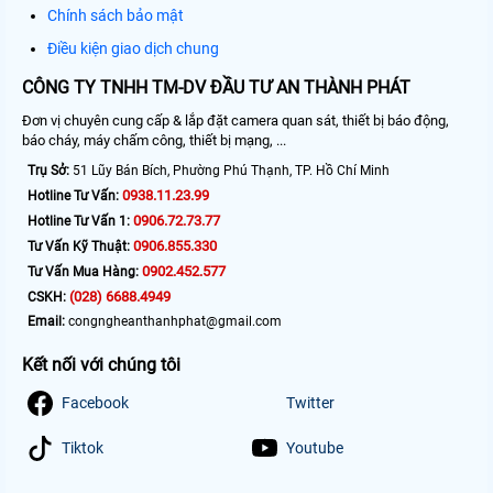
Chính sách bảo mật
Điều kiện giao dịch chung
CÔNG TY TNHH TM-DV ĐẦU TƯ AN THÀNH PHÁT
Đơn vị chuyên cung cấp & lắp đặt camera quan sát, thiết bị báo động,
báo cháy, máy chấm công, thiết bị mạng, ...
Trụ Sở:
51 Lũy Bán Bích, Phường Phú Thạnh, TP. Hồ Chí Minh
0938.11.23.99
Hotline Tư Vấn:
0906.72.73.77
Hotline Tư Vấn 1:
0906.855.330
Tư Vấn Kỹ Thuật:
0902.452.577
Tư Vấn Mua Hàng:
(028) 6688.4949
CSKH:
Email:
congngheanthanhphat@gmail.com
Kết nối với chúng tôi
Facebook
Twitter
Tiktok
Youtube