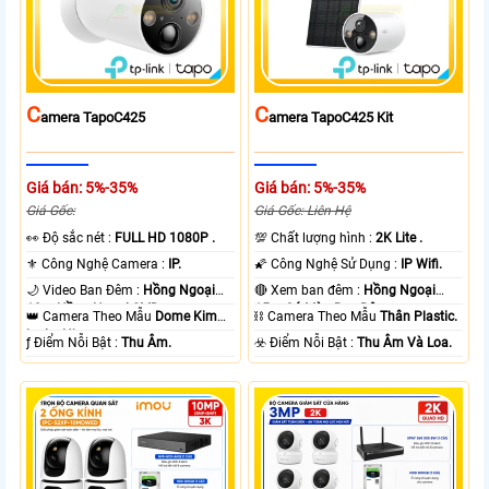
C
C
Amera TapoC425
Amera TapoC425 Kit
Giá bán: 5%-35%
Giá bán: 5%-35%
Giá Gốc:
Giá Gốc: Liên Hệ
️👀 Độ sắc nét :
FULL HD 1080P .
💯 Chất lượng hình :
2K Lite .
⚜️ Công Nghệ Camera :
IP.
🌠 Công Nghệ Sử Dụng :
IP Wifi.
🌙 Video Ban Đêm :
Hồng Ngoại
🔴 Xem ban đêm :
Hồng Ngoại
10m Hồng Ngoại SMD.
15m Có Màu Ban Ðêm.
👑 Camera Theo Mẫu
Dome Kim
⛓ Camera Theo Mẫu
Thân Plastic.
loại + Nhựa.
️ƒ Điểm Nỗi Bật :
Thu Âm.
️☣️ Điểm Nỗi Bật :
Thu Âm Và Loa.