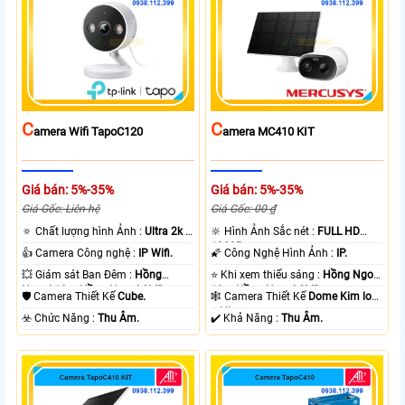
C
C
Amera Wifi TapoC120
Amera MC410 KIT
Giá bán: 5%-35%
Giá bán: 5%-35%
Giá Gốc: Liên hệ
Giá Gốc: 00 ₫
🔅 Chất lượng hình Ảnh :
Ultra 2k +
🔆 Hình Ảnh Sắc nét :
FULL HD
.
1080P .
👍 Camera Công nghệ :
IP Wifi.
🌠 Công Nghệ Hình Ảnh :
IP.
💥 Giám sát Ban Đêm :
Hồng
⭐ Khi xem thiếu sáng :
Hồng Ngoại
Ngoại 10m Hồng Ngoại SMD.
10m Hồng Ngoại SMD.
🛡 Camera Thiết Kế
Cube.
🕸️ Camera Thiết Kế
Dome Kim loại
+ Nhựa.
️☣️ Chức Năng :
Thu Âm.
️✔️ Khả Năng :
Thu Âm.