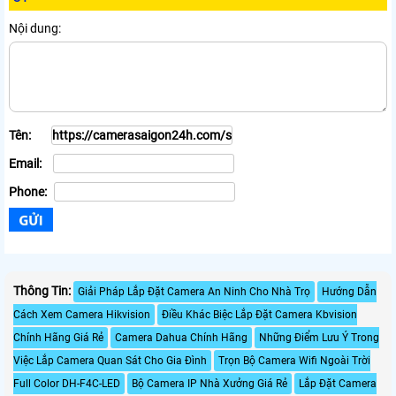
Nội dung:
Tên:
Email:
Phone:
Thông Tin:
Giải Pháp Lắp Đặt Camera An Ninh Cho Nhà Trọ
Hướng Dẫn
Cách Xem Camera Hikvision
Điều Khác Biệc Lắp Đặt Camera Kbvision
Chính Hãng Giá Rẻ
Camera Dahua Chính Hãng
Những Điểm Lưu Ý Trong
Việc Lắp Camera Quan Sát Cho Gia Đình
Trọn Bộ Camera Wifi Ngoài Trời
Full Color DH-F4C-LED
Bộ Camera IP Nhà Xưởng Giá Rẻ
Lắp Đặt Camera