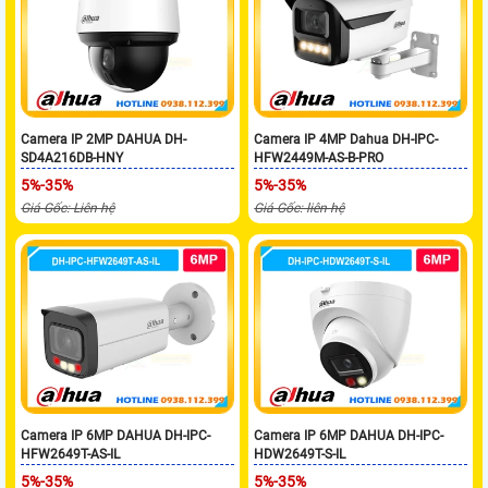
Camera IP 2MP DAHUA DH-
Camera IP 4MP Dahua DH-IPC-
SD4A216DB-HNY
HFW2449M-AS-B-PRO
5%-35%
5%-35%
Giá Gốc: Liên hệ
Giá Gốc: liên hệ
Camera IP 6MP DAHUA DH-IPC-
Camera IP 6MP DAHUA DH-IPC-
HFW2649T-AS-IL
HDW2649T-S-IL
5%-35%
5%-35%