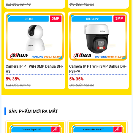
Giá Gốc: liên hệ
Giá Gốc: liên hệ
Camera IP PT WiFi 3MP Dahua DH-
Camera IP PT WiFi 3MP Dahua DH-
H3I
P3I-PV
5%-35%
5%-35%
Giá Gốc: liên hệ
Giá Gốc: liên hệ
SẢN PHẨM MỚI RA MẮT