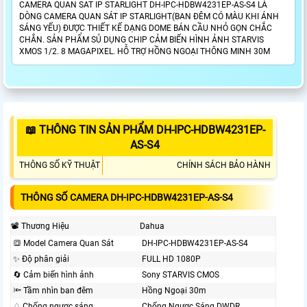
CAMERA QUAN SAT IP STARLIGHT DH-IPC-HDBW4231EP-AS-S4 LÀ
DÒNG CAMERA QUAN SÁT IP STARLIGHT(BAN ĐÊM CÓ MÀU KHI ÁNH
SÁNG YẾU) ĐƯỢC THIẾT KẾ DẠNG DOME BÁN CẦU NHỎ GỌN CHẮC
CHẮN. SẢN PHẨM SỦ DỤNG CHIP CẢM BIẾN HÌNH ẢNH STARVIS
XMOS 1/2. 8 MAGAPIXEL. HỖ TRỢ HỒNG NGOẠI THÔNG MINH 30M
📖 THÔNG TIN SẢN PHẨM DH-IPC-HDBW4231EP-
AS-S4
THÔNG SỐ KỸ THUẬT
CHÍNH SÁCH BẢO HÀNH
THÔNG SỐ CAMERA DH-IPC-HDBW4231EP-AS-S4
📽 Thương Hiệu
Dahua
🔳 Model Camera Quan Sát
DH-IPC-HDBW4231EP-AS-S4
✨ Độ phân giải
FULL HD 1080P
🔄 Cảm biến hình ảnh
Sony STARVIS CMOS
🔦 Tầm nhìn ban đêm
Hồng Ngoại 30m
♢ Chống ngược sáng
Chống Ngược Sáng DWDR