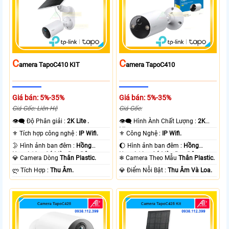
C
C
Amera TapoC410 KIT
Amera TapoC410
Giá bán: 5%-35%
Giá bán: 5%-35%
Giá Gốc: Liên Hệ
Giá Gốc:
👁️‍🗨 Độ Phân giải :
2K Lite .
👁️‍🗨 Hình Ành Chất Lượng :
2K
Lite .
⚜️ Tích hợp công nghệ :
IP Wifi.
⚜️ Công Nghệ :
IP Wifi.
🌛 Hình ảnh ban đêm :
Hồng
🌔 Hình ảnh ban đêm :
Hồng
Ngoại 10m Có Màu Ban Ðêm.
Ngoại 10m Có Màu Ban Ðêm.
💎 Camera Dòng
Thân Plastic.
❄ Camera Theo Mẫu
Thân Plastic.
️ლ Tích Hợp :
Thu Âm.
️💎 Điểm Nỗi Bật :
Thu Âm Và Loa.