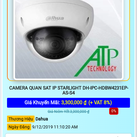
CAMERA QUAN SAT IP STARLIGHT DH-IPC-HDBW4231EP-
AS-S4
Giá Khuyến Mãi:
3,300,000 ₫
(+ VAT 8%)
0%
Giá Niêm Yết:3,300,000 ₫
Thương Hiệu
Dahua
Ngày Đăng
9/12/2019 11:10:20 AM