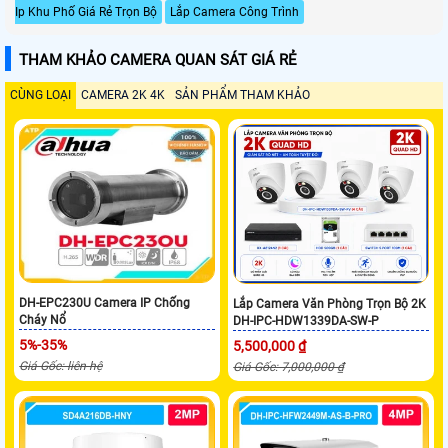
Ip Khu Phố Giá Rẻ Trọn Bộ
Lắp Camera Công Trình
THAM KHẢO CAMERA QUAN SÁT GIÁ RẺ
CÙNG LOẠI
CAMERA 2K 4K
SẢN PHẨM THAM KHẢO
DH-EPC230U Camera IP Chống
Lắp Camera Văn Phòng Trọn Bộ 2K
Cháy Nổ
DH-IPC-HDW1339DA-SW-P
5%-35%
5,500,000 ₫
Giá Gốc: liên hệ
Giá Gốc: 7,000,000 ₫