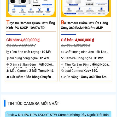
T
B
Rọn Bộ Camera Quan Sát 2 Ống
Ộ Camera Giám Sát Cửa Hàng
Kính IPC-S2XP-10M0WED
Xoay 360 Ezviz H6C Pro 3MP
Giá bán: 4,800,000 ₫
Giá bán: 4,800,000 ₫
Giá Gốc: 6,800,000 ₫
Giá Gốc: 6,200,000 ₫
🦉 Hình ảnh chất lượng :
10 MP.
️👀 Chất lượng hình Ảnh :
2K Lite .
🕉️ Sử dụng công nghệ :
IP Wifi.
⚒ Camera Công nghệ :
IP Wifi.
❈ Giám sát Ban Đêm :
Full Color
🔅 Tầm Xa Ban Đêm :
Hồng Ngoại
20m Có Màu Ban Ðêm.
10m Hồng Ngoại Smart IR.
🐜 Mẫu Camera
2 Mắt Trong Nhà.
💦 Loại Camera
Xoay 360.
️🔔 Đặt Điểm :
Báo Động Chuyển
️ƒ Chức Năng :
Xoay 360 Thu Âm.
Động.
TIN TỨC CAMERA MỚI NHẤT
Review DH-IPC-HFW1230DT-STW Camera Không Dây Ngoài Trời Bán