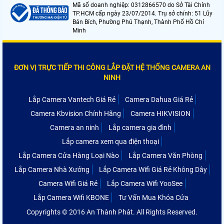
Mã số doanh nghiệp: 0312866570 do Sở Tài Chính
TP.HCM cấp ngày 23/07/2014. Trụ sở chính: 51 Lũy
Bán Bích, Phường Phú Thạnh, Thành Phố Hồ Chí
Minh
ĐƠN VỊ TRỰC TIẾP THI CÔNG LẮP ĐẶT HỆ THỐNG CAMERA AN
NINH
Lắp Camera Vantech Giá Rẻ
Camera Dahua Giá Rẻ
Camera Kbvision Chính Hãng
Camera HIKVISION
Camera an ninh
Lắp camera gia đình
Lắp camera xem qua điện thoại
Lắp Camera Cửa Hàng Loại Nào
Lắp Camera Văn Phòng
Lắp Camera Nhà Xưởng
Lắp Camera Wifi Giá Rẻ Không Dây
Camera Wifi Giá Rẻ
Lắp Camera Wifi YooSee
Lắp Camera Wifi KBONE
Tư Vấn Mua Khóa Cửa
Copyrights © 2016 An Thành Phát. All Rights Reserved.