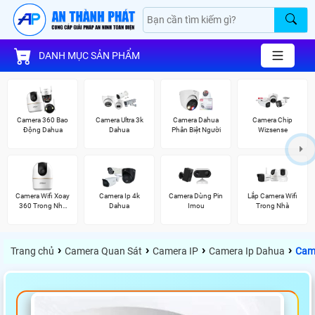
DANH MỤC SẢN PHẨM
Camera 360 Bao
Camera Ultra 3k
Camera Dahua
Camera Chip
Động Dahua
Dahua
Phân Biệt Người
Wizsense
Camera Wifi Xoay
Camera Ip 4k
Camera Dùng Pin
Lắp Camera Wifi
360 Trong Nhà
Dahua
Imou
Trong Nhà
Dahua
›
›
›
›
Trang chủ
Camera Quan Sát
Camera IP
Camera Ip Dahua
Came