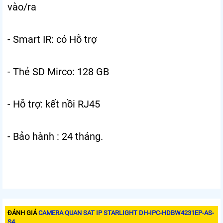
vào/ra
- Smart IR: có Hỗ trợ
- Thẻ SD Mirco: 128 GB
- Hỗ trợ: kết nồi RJ45
- Bảo hành : 24 tháng.
ĐÁNH GIÁ
CAMERA QUAN SAT IP STARLIGHT DH-IPC-HDBW4231EP-AS-
S4