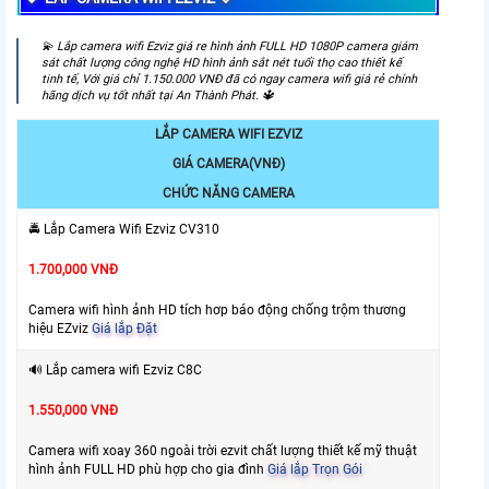
️💫 ️Lắp camera wifi Ezviz giá re hình ảnh FULL HD 1080P camera giám
sát chất lượng công nghệ HD hình ảnh sắt nét tuổi thọ cao thiết kế
tinh tế, Với giá chỉ 1.150.000 VNĐ đã có ngay camera wifi giá rẻ chính
hãng dịch vụ tốt nhất tại An Thành Phát. 🔱
LẮP CAMERA WIFI EZVIZ
GIÁ CAMERA(VNĐ)
CHỨC NĂNG CAMERA
🚔 Lắp Camera Wifi Ezviz CV310
1.700,000 VNĐ
Camera wifi hình ảnh HD tích hơp báo động chống trộm thương
hiệu EZviz
Giá lắp Đặt
🔊 Lắp camera wifi Ezviz C8C
1.550,000 VNĐ
Camera wifi xoay 360 ngoài trời ezvit chất lượng thiết kế mỹ thuật
hình ảnh FULL HD phù hợp cho gia đình
Giá lắp Trọn Gói