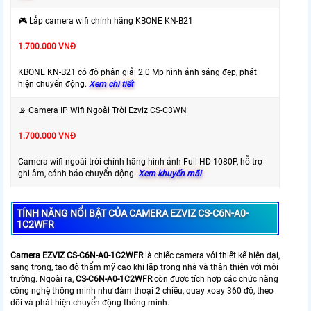
🎮 Lắp camera wifi chính hãng KBONE KN-B21
1.700.000 VNĐ
KBONE KN-B21 có độ phân giải 2.0 Mp hình ảnh sáng đẹp, phát
hiện chuyển động.
Xem chi tiết
📡 Camera IP Wifi Ngoài Trời Ezviz CS-C3WN
1.700.000 VNĐ
Camera wifi ngoài trời chính hãng hình ảnh Full HD 1080P, hỗ trợ
ghi âm, cảnh báo chuyển động.
Xem khuyến mãi
TÍNH NĂNG NỔI BẬT CỦA CAMERA EZVIZ CS-C6N-A0-
1C2WFR
Camera EZVIZ
CS-C6N-A0-1C2WFR
là chiếc camera với thiết kế hiện đại,
sang trọng, tạo độ thẩm mỹ cao khi lắp trong nhà và thân thiện với môi
trường. Ngoài ra,
CS-C6N-A0-1C2WFR
còn được tích hợp các chức năng
công nghệ thông minh như đàm thoại 2 chiều, quay xoay 360 độ, theo
dõi và phát hiện chuyển động thông minh.