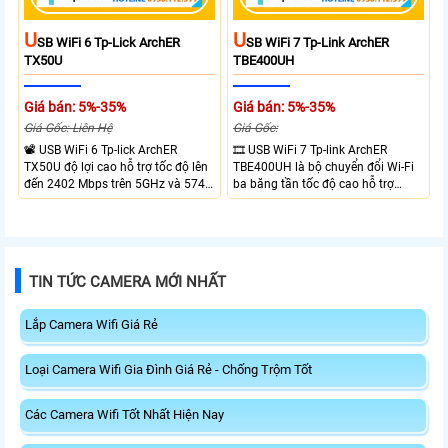
U
U
SB WiFi 6 Tp-Lick ArchER
SB WiFi 7 Tp-Link ArchER
TX50U
TBE400UH
Giá bán: 5%-35%
Giá bán: 5%-35%
Giá Gốc: Liên Hệ
Giá Gốc:
📽 USB WiFi 6 Tp-lick ArchER
🎞 USB WiFi 7 Tp-link ArchER
TX50U độ lợi cao hỗ trợ tốc độ lên
TBE400UH là bộ chuyển đổi Wi-Fi
đến 2402 Mbps trên 5GHz và 574
ba băng tần tốc độ cao hỗ trợ
Mbps trên 2.4GHz mang đến kết
2882 Mbps trên 6GHz, 2882 Mbps
nối không dây nhanh và ổn định.
trên 5GHz và 688 Mbps trên
Tích hợp ăng-ten độ lợi cao mở
2.4GHz. Trang bị 2 ăng-ten ngoài
rộng vùng phủ, giảm độ trễ. USB
công suất cao, kết nối USB 3.0, đi
3.0 tốc độ cao hỗ trợ truyền tải dữ
kèm đế cắm và cáp nối dài. Phù
TIN TỨC CAMERA MỚI NHẤT
liệu nhanh, kết hợp WPA3 tăng
hợp nâng cấp kết nối không dây
cường bảo mật.
tốc độ cao cho máy tính.
Lắp Camera Wifi Giá Rẻ
Loại Camera Wifi Gia Đình Giá Rẻ - Chống Trộm Tốt
Các Camera Wifi Tốt Nhất Hiện Nay