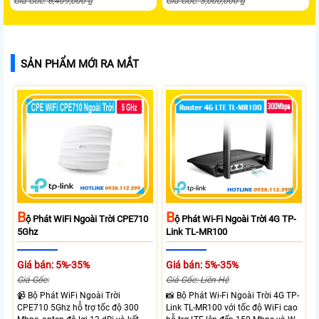
Giá Gốc: 6,409,000 ₫
Giá Gốc: 3,000,000 ₫
SẢN PHẨM MỚI RA MẮT
B
B
Ộ Phát WiFi Ngoài Trời CPE710
Ộ Phát Wi-Fi Ngoài Trời 4G TP-
5Ghz
Link TL-MR100
Giá bán: 5%-35%
Giá bán: 5%-35%
Giá Gốc:
Giá Gốc: Liên Hệ
📹 Bộ Phát WiFi Ngoài Trời
📸 Bộ Phát Wi-Fi Ngoài Trời 4G TP-
CPE710 5Ghz hỗ trợ tốc độ 300
Link TL-MR100 với tốc độ WiFi cao