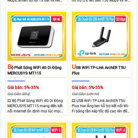
Mbps, anten độ lợi 13 dBi và kết
hỗ trợ LTE lên đến 150 Mbps và Wi-
nối đường dài trên 10 km trong
Fi 2.4 GHz lên đến 300 Mbps với
điều kiện phù hợp. Trang bị cổng
thiết kế với vỏ chống chịu thời tiết
Ethernet Shielded 10/100 Mbps, hỗ
chuẩn IP65, chống sét ±6kV và
trợ PoE Passive, MAXtream TDMA,
chống tĩnh điện ±15kV
quản lý tập trung và phân tích
quang phổ. Chuẩn IPX5 giúp tăng
khả năng chống chịu thời tiết.
B
U
Ộ Phát Sóng WiFi 4G Di Động
SB WiFi TP-Link ArchER T5U
MERCUSYS MT115
Plus
Giá bán: 5%-35%
Giá bán: 5%-35%
Giá Gốc: 00 ₫
Giá Gốc: Liên Hệ
🎞 Bộ Phát Sóng WiFi 4G Di Động
🎞 USB WiFi TP-Link ArchER T5U
MERCUSYS MT115 mang đến kết
Plus Hai Ăng-ten hỗ trợ kết nối Wi-
nối Internet ổn định mọi lúc mọi
Fi băng tần kép tốc độ cao lên đến
nơi với tốc độ 4G LTE tải xuống lên
1300 Mbps. Hai ăng-ten ngoài kết
đến 150Mbps. Chuẩn WiFi 6
hợp công nghệ Beamforming giúp
AX300, pin 2400mAh hoạt động
tăng cường tín hiệu và vùng phủ
đến 10 giờ và khả năng kết nối
sóng. USB 3.0 cho tốc độ truyền dữ
cùng lúc 10 thiết bị
liệu nhanh. Hỗ trợ Windows 10/11