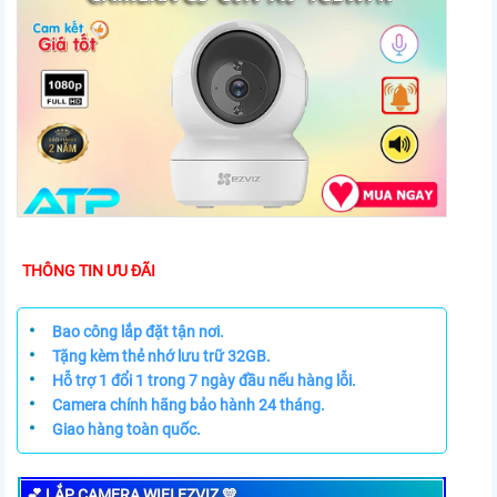
THÔNG TIN ƯU ĐÃI
•
Bao công lắp đặt tận nơi.
•
Tặng kèm thẻ nhớ lưu trữ 32GB.
•
Hỗ trợ 1 đổi 1 trong 7 ngày đầu nếu hàng lỗi.
•
Camera chính hãng bảo hành 24 tháng.
•
Giao hàng toàn quốc.
💕 LẮP CAMERA WIFI EZVIZ 💛