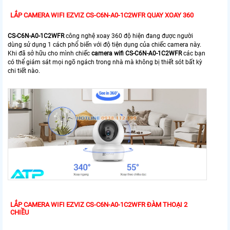
LẮP CAMERA WIFI EZVIZ CS-C6N-A0-1C2WFR QUAY XOAY 360
CS-C6N-A0-1C2WFR
công nghệ xoay 360 độ hiện đang được người
dùng sử dụng 1 cách phổ biến với độ tiện dụng của chiếc camera này.
Khi đã sở hữu cho mình chiếc
camera wifi
CS-C6N-A0-1C2WFR
các bạn
có thể giám sát mọi ngõ ngách trong nhà mà không bị thiết sót bất kỳ
chi tiết nào.
LẮP CAMERA WIFI EZVIZ CS-C6N-A0-1C2WFR ĐÀM THOẠI 2
CHIỀU