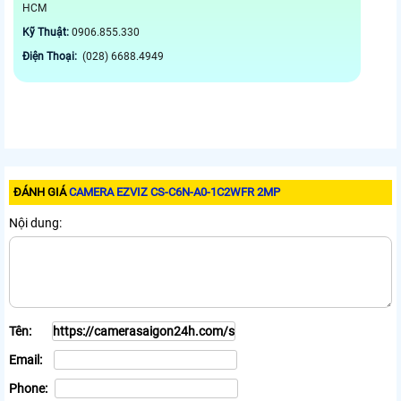
HCM
Kỹ Thuật:
0906.855.330
Điện Thoại:
(028) 6688.4949
ĐÁNH GIÁ
CAMERA EZVIZ CS-C6N-A0-1C2WFR 2MP
Nội dung:
Tên:
Email:
Phone: