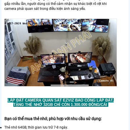
gấp nhiều lần, người dùng có thể cảm nhận sự khác biệt rõ rệt khi
camera phải quan sát trong điều kiện ánh sáng yếu.
LẮP ĐẶT CAMERA QUAN SÁT EZVIZ BAO CÔNG LẮP ĐẶT,
TẶNG THẺ NHỚ 32GB CHỈ CÒN 1.300.000 ĐỒNG/CÁI
Bạn có thể mua thẻ nhớ, phù hợp với nhu cầu sử dụng:
Thẻ nhớ 64GB, thời gian lưu trữ 7-8 ngày.