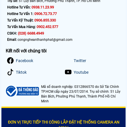
Trụ Sở:
51 Lũy Bán Bích, Phường Phú Thạnh, TP. Hồ Chí Minh
0938.11.23.99
Hotline Tư Vấn:
0906.72.73.77
Hotline Tư Vấn 1:
0906.855.330
Tư Vấn Kỹ Thuật:
0902.452.577
Tư Vấn Mua Hàng:
(028) 6688.4949
CSKH:
Email:
congngheanthanhphat@gmail.com
Kết nối với chúng tôi
Facebook
Twitter
Tiktok
Youtube
Mã số doanh nghiệp: 0312866570 do Sở Tài Chính
TP.HCM cấp ngày 23/07/2014. Trụ sở chính: 51 Lũy
Bán Bích, Phường Phú Thạnh, Thành Phố Hồ Chí
Minh
ĐƠN VỊ TRỰC TIẾP THI CÔNG LẮP ĐẶT HỆ THỐNG CAMERA AN