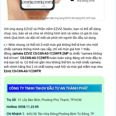
Với ứng dụng EZVIZ và Phần mềm EZVIZ Studio, bạn có thể dễ dàng
chụp, lưu, bảo vệ và chia sẻ những hình ảnh và video có giá trị của
mình.Quá trình cài đặt chỉ mất vài phút với người lần đầu sử dụng.
👉 Nhìn chung, có thể nói ở một mức giá không thể rẻ hơn cho một
chiếc camera thông minh cao cấp, chỉ với mức giá hơn 1 triệu
đồng,
camera EZVIZ
CS-C6N-A0-1C2WFR 2MP
là chiếc “camera không
thể rẻ hơn”.
CS-C6N-A0-1C2WFR
hoàn toàn xứng đáng với mức đầu tư
mà bạn bỏ ra. Có thể nói gần như không thể tìm ra một chiếc camera
wifi chính hãng thứ 2 có chất lượng vượt trội và mức giá mềm mại như
Ezviz
CS-C6N-A0-1C2WFR
!
CÔNG TY TNHH TM-DV ĐẦU TƯ AN THÀNH PHÁT
Trụ Sở:
51 Lũy Bán Bích, Phường Phú Thạnh, TP.HCM
Hotline: 0938.11.23.99
Chi Nhánh 1:
445/38 Tân Hòa Đông,Phường Bình Trị Đông, TP