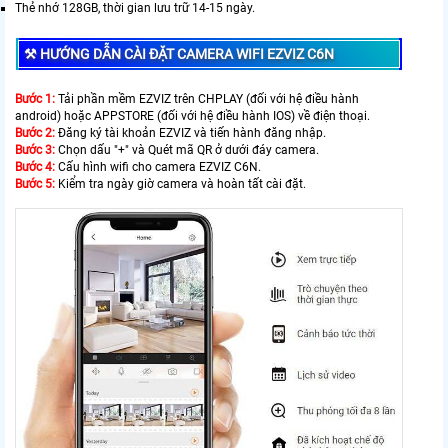
Thẻ nhớ 128GB, thời gian lưu trữ 14-15 ngày.
⚒ HƯỚNG DẪN CÀI ĐẶT CAMERA WIFI EZVIZ C6N
Bước 1:
Tải phần mềm EZVIZ trên CHPLAY (đối với hệ điều hành
android) hoặc APPSTORE (đối với hệ điều hành IOS) về điện thoại.
Bước 2:
Đăng ký tài khoản EZVIZ và tiến hành đăng nhập.
Bước 3:
Chọn dấu "+" và Quét mã QR ở dưới đáy camera.
Bước 4:
Cấu hình wifi cho camera EZVIZ C6N.
Bước 5:
Kiểm tra ngày giờ camera và hoàn tất cài đặt.