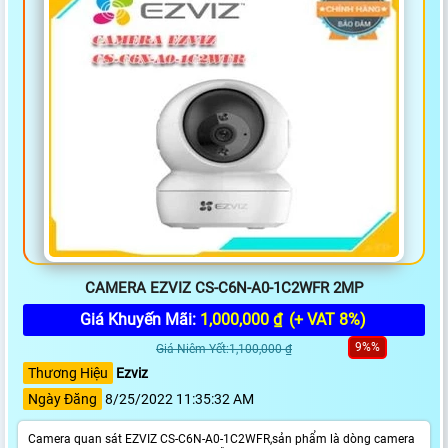
CAMERA EZVIZ CS-C6N-A0-1C2WFR 2MP
Giá Khuyến Mãi:
1,000,000 ₫
(+ VAT 8%)
9%%
Giá Niêm Yết:1,100,000 ₫
Thương Hiệu
Ezviz
Ngày Đăng
8/25/2022 11:35:32 AM
Camera quan sát EZVIZ CS-C6N-A0-1C2WFR,sản phẩm là dòng camera