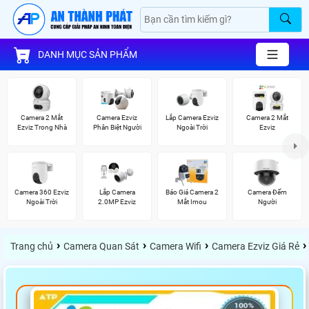
DANH MỤC SẢN PHẨM
Camera 2 Mắt
Camera Ezviz
Lắp Camera Ezviz
Camera 2 Mắt
Ezviz Trong Nhà
Phân Biệt Người
Ngoài Trời
Ezviz
Camera 360 Ezviz
Lắp Camera
Báo Giá Camera 2
Camera Đếm
Ngoài Trời
2.0MP Ezviz
Mắt Imou
Người
›
›
›
›
Trang chủ
Camera Quan Sát
Camera Wifi
Camera Ezviz Giá Rẻ