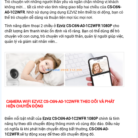
Trò chuyện với những người thân yêu và ngăn chặn những vị khách
không mời… tất cả nhờ vào tính năng giao tiếp hai chiều của
CS-C6N-
A0-1C2WFR
. Nhờ sử dụng ứng dụng EZVIZ trên thiết bị di động, bạn có
thể trò chuyện dễ dàng và thuận tiện mọi lúc mọi nơi.
Tính năng đàm thoại 2 chiều ở
Ezviz CS-C6N-A0-1C2WFR 1080P
cho
chất lượng âm thanh khác ổn định và rõ ràng. Bạn có thể dùng để trò
chuyện với con cưng, trò chuyện với người thân, quản lý người giúp việc,
quản lý và giám sát nhân viên…
CAMERA WIFI EZVIZ CS-C6N-A0-1C2WFR THEO DÕI VÀ PHÁT
HIỆN CHUYỂN ĐỘNG
Điểm nổi bật nhất của
Ezviz CS-C6N-A0-1C2WFR 1080P
chính là tính
năng tự theo dõi chuyển động thông minh vô cùng độc đáo. Điều này
có nghĩa là khi phát hiện chuyển động bất thường,
CS-C6N-A0-
1C2WFR
sẽ tự động xoay để theo dõi chuyển động đó.