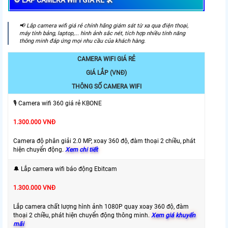
⚙ LẮP CAMERA WIFI GIÁ RẺ 🛠
️📢 Lắp camera wifi giá rẻ chính hãng giám sát từ xa qua điện thoại,
máy tính bảng, laptop,... hình ảnh sắc nét, tích hợp nhiều tính năng
thông minh đáp ứng mọi nhu cầu của khách hàng.
CAMERA WIFI GIÁ RẺ
GIÁ LẮP (VNĐ)
THÔNG SỐ CAMERA WIFI
🎙 Camera wifi 360 giá rẻ KBONE
1.300.000 VNĐ
Camera độ phân giải 2.0 MP, xoay 360 độ, đàm thoại 2 chiều, phát
hiện chuyển động.
Xem chi tiết
🔔 Lắp camera wifi báo động Ebitcam
1.300.000 VNĐ
Lắp camera chất lượng hình ảnh 1080P quay xoay 360 độ, đàm
thoại 2 chiều, phát hiện chuyển động thông minh.
Xem giá khuyến
mãi