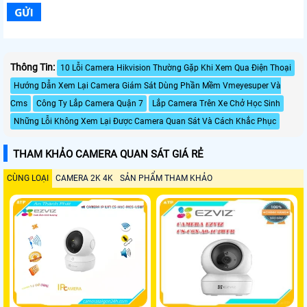
Thông Tin:
10 Lỗi Camera Hikvision Thường Gặp Khi Xem Qua Điện Thoại
Hướng Dẫn Xem Lại Camera Giám Sát Dùng Phần Mềm Vmeyesuper Và
Cms
Công Ty Lắp Camera Quận 7
Lắp Camera Trên Xe Chở Học Sinh
Những Lỗi Không Xem Lại Được Camera Quan Sát Và Cách Khắc Phục
THAM KHẢO CAMERA QUAN SÁT GIÁ RẺ
CÙNG LOẠI
CAMERA 2K 4K
SẢN PHẨM THAM KHẢO