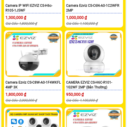
Camera IP WIFI EZVIZ CS-H6c-
Camera Ezviz CS-C6N-A0-1C2WFR
R105-1J5WF
2MP
1,300,000 ₫
1,000,000 ₫
Giá Gốc: 1,800,000 ₫
Giá Gốc: 1,100,000 ₫
Camera Ezviz CS-C8W-A0-1F4WKFL
CAMERA EZVIZ CS-H6C-R101-
4MP 3K
1G2WF 2MP (Bản Thường)
1,800,000 ₫
950,000 ₫
Giá Gốc: 2,000,000 ₫
Giá Gốc: 1,100,000 ₫