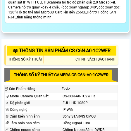
quan sát IP WIFI FULL HD,camera hỗ trợ độ phân giải 2.0 Megapixel.
Camera hỗ trợ quay xoay 4 chiều (góc xoay ngang: 340°, góc xoay dọc:
120°),Hỗ trợ thẻ nhớ MicroSD Card lên đến 256GB,Hỗ trợ 1 cổng LAN
RJ45,tính năng thông minh
📖 THÔNG TIN SẢN PHẨM CS-C6N-A0-1C2WFR
THÔNG SỐ KỸ THUẬT
CHÍNH SÁCH BẢO HÀNH
THÔNG SỐ KỸ THUẬT CAMERA CS-C6N-A0-1C2WFR
🦉 Sản Phẩm Hãng
Ezviz
🌙 Model Camera Quan Sát
CS-C6N-A0-1C2WFR
🔆 Độ phân giải
FULL HD 1080P
🚀 Công nghệ
IP Wifi
♋ Cảm biến hình ảnh
Sony STARVIS CMOS
🌈 Tầm nhìn ban đêm
Hồng Ngoại 10m
☄️ Chống ngược sáng
Chống Ngược Sáng DWDR