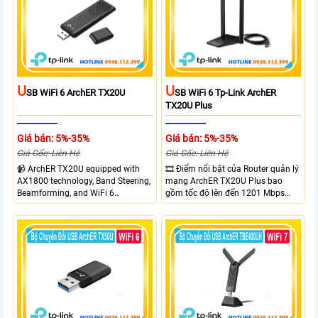
và cài đặt dễ dàng không cần đĩa
CD,bảo mật WPA3 cho quyền riêng
tư
U
U
SB WiFi 6 ArchER TX20U
SB WiFi 6 Tp-Link ArchER
TX20U Plus
Giá bán: 5%-35%
Giá bán: 5%-35%
Giá Gốc: Liên Hệ
Giá Gốc: Liên Hệ
📹 ArchER TX20U equipped with
🎞 Điểm nổi bật của Router quản lý
AX1800 technology, Band Steering,
mạng ArchER TX20U Plus bao
Beamforming, and WiFi 6
gồm tốc độ lên đến 1201 Mbps
transmission. Band Steering
trên băng tần 5 GHz và 574 Mbps
technology optimizes connections,
trên băng tần 2.4 GHz. công nghệ
Beamforming enhances signal
Band Steering, Beamforming và
focus for better coverage. Upgrade
Wifi 6 cung cấp hiệu suất cao và
your network experience with
ổn định cho mạng Wi-Fi của bạn.
leading-edge features.