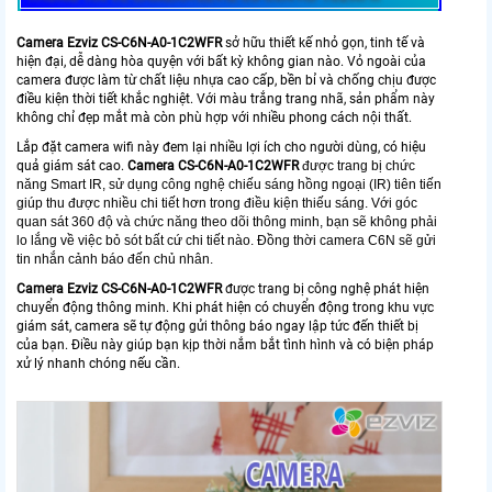
Camera Ezviz CS-C6N-A0-1C2WFR
sở hữu thiết kế nhỏ gọn, tinh tế và
hiện đại, dễ dàng hòa quyện với bất kỳ không gian nào. Vỏ ngoài của
camera được làm từ chất liệu nhựa cao cấp, bền bỉ và chống chịu được
điều kiện thời tiết khắc nghiệt. Với màu trắng trang nhã, sản phẩm này
không chỉ đẹp mắt mà còn phù hợp với nhiều phong cách nội thất.
Lắp đặt camera wifi này đem lại nhiều lợi ích cho người dùng, có hiệu
quả giám sát cao.
Camera
CS-C6N-A0-1C2WFR
được trang bị chức
năng Smart IR, sử dụng công nghệ chiếu sáng hồng ngoại (IR) tiên tiến
giúp thu được nhiều chi tiết hơn trong điều kiện thiếu sáng. Với góc
quan sát 360 độ và chức năng theo dõi thông minh, bạn sẽ không phải
lo lắng về việc bỏ sót bất cứ chi tiết nào. Đồng thời camera C6N sẽ gửi
tin nhắn cảnh báo đến chủ nhân.
Camera Ezviz
CS-C6N-A0-1C2WFR
được trang bị công nghệ phát hiện
chuyển động thông minh. Khi phát hiện có chuyển động trong khu vực
giám sát, camera sẽ tự động gửi thông báo ngay lập tức đến thiết bị
của bạn. Điều này giúp bạn kịp thời nắm bắt tình hình và có biện pháp
xử lý nhanh chóng nếu cần.