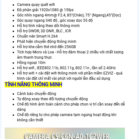
Camera quay quét wifi
Độ phân giải 1920x1080 @ 15fps
Góc nhìn ngang 4mm@ F2.4, 85°(Chéo), 75° (Ngang),45°(Dọc)
Góc quay ngang 340 độ , góc xoay dọc 55 độ
Hỗ trợ tính năng theo dõi thông minh
Hỗ trợ DWDR, 3D DNR , BLC , ICR
Chuấn nén Smart H.264
Phát hiện chuyển động thông minh
Hỗ trợ khe cắm thẻ nhớ đến 256GB
Tích hợp Micro và Loa - Hỗ trợ đàm thoại 2 chiều với chất lượng
âm thanh trung thực
Hồng ngoại 10m
Hỗ trợ wifi , IEEE802.11b, 802.11g, 802.11n , tần số 2.4GHz
Hỗ trợ wifi + cài đặt wifi thông minh với phần mềm EZVIZ - quá
trình cài đặt chỉ mất vài phút với người lần đầu sử dụng
TÍNH NĂNG THÔNG MINH
Cảnh báo chuyển động
Tự động xoay theo đối tượng chuyển động
Chế độ hình ảnh toàn cảnh cho phép chọn vị trí cần xoay đến dễ
dàng
Chế độ riêng tư cho phép camera tạm ngưng hoạt động khi
không cần thiết