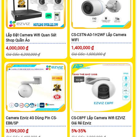
CS-C3TN-A0-1H2WF Lắp Camera
Lắp Đặt Camera Wifi Quan Sát
WIFI
Shop Quần Áo
1,400,000 ₫
4,000,000 ₫
Giá Gốc: 1,500,000 ₫
Giá Gốc: 6,200,000 ₫
Camera Ezviz 4G Dùng Pin CS-
CS-C8PF Lắp Camera Wifi EZVIZ
EB8/SP
Giá Rẻ Ezviz
3,599,000 ₫
5%-35%