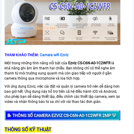
THAM KHẢO THÊM:
Camera wifi Ezviz
Một trong những tính năng nổi bật của
Ezviz
CS-C6N-A0-1C2WFR
là
khả năng ghi âm âm thanh hai chiều. Bạn không chỉ có thể nghe âm
thanh từ môi trường xung quanh mà còn giao tiếp với người ở gần
camera thông qua microphone và loa tích hợp.
Với ứng dụng Ezviz, việc cài đặt và quản lý camera trở nên dễ dàng hơn
bao giờ hết. Ứng dụng này hỗ trợ trên cả hệ điều hành iOS và Android,
cho phép bạn dễ dàng thiết lập, điều chỉnh các thiết lập camera, xem lại
video và nhận thông báo từ xa chỉ với vài thao tác đơn giản.
📝 THÔNG SỐ CAMERA EZVIZ CS-C6N-A0-1C2WFR 2MP 💡
THÔNG SỐ KỸ THUẬT