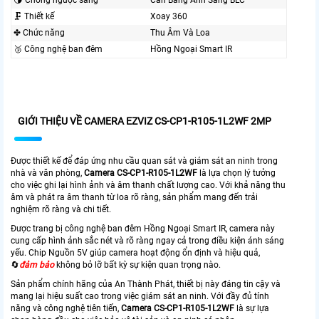
🌗 Chống ngược sáng
Cân Bằng Ánh Sáng BLC
🗜️ Thiết kế
Xoay 360
✤ Chức năng
Thu Âm Và Loa
🥉 Công nghệ ban đêm
Hồng Ngoại Smart IR
GIỚI THIỆU VỀ CAMERA EZVIZ CS-CP1-R105-1L2WF 2MP
Được thiết kế để đáp ứng nhu cầu quan sát và giám sát an ninh trong
nhà và văn phòng,
Camera CS-CP1-R105-1L2WF
là lựa chọn lý tưởng
cho việc ghi lại hình ảnh và âm thanh chất lượng cao. Với khả năng thu
âm và phát ra âm thanh từ loa rõ ràng, sản phẩm mang đến trải
nghiệm rõ ràng và chi tiết.
Được trang bị công nghệ ban đêm Hồng Ngoại Smart IR, camera này
cung cấp hình ảnh sắc nét và rõ ràng ngay cả trong điều kiện ánh sáng
yếu. Chip Nguồn 5V giúp camera hoạt động ổn định và hiệu quả,
🔄
đảm bảo
không bỏ lỡ bất kỳ sự kiện quan trọng nào.
Sản phẩm chính hãng của An Thành Phát, thiết bị này đáng tin cậy và
mang lại hiệu suất cao trong việc giám sát an ninh. Với đầy đủ tính
năng và công nghệ tiên tiến,
Camera CS-CP1-R105-1L2WF
là sự lựa