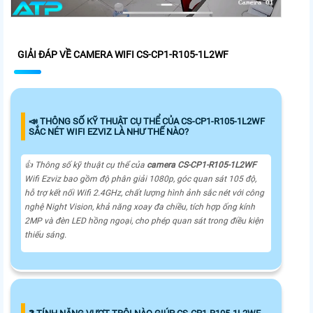
GIẢI ĐÁP VỀ CAMERA WIFI CS-CP1-R105-1L2WF
📣 THÔNG SỐ KỸ THUẬT CỤ THỂ CỦA CS-CP1-R105-1L2WF
SẮC NÉT WIFI EZVIZ LÀ NHƯ THẾ NÀO?
👍 Thông số kỹ thuật cụ thể của
camera CS-CP1-R105-1L2WF
Wifi Ezviz bao gồm độ phân giải 1080p, góc quan sát 105 độ,
hỗ trợ kết nối Wifi 2.4GHz, chất lượng hình ảnh sắc nét với công
nghệ Night Vision, khả năng xoay đa chiều, tích hợp ống kính
2MP và đèn LED hồng ngoại, cho phép quan sát trong điều kiện
thiếu sáng.