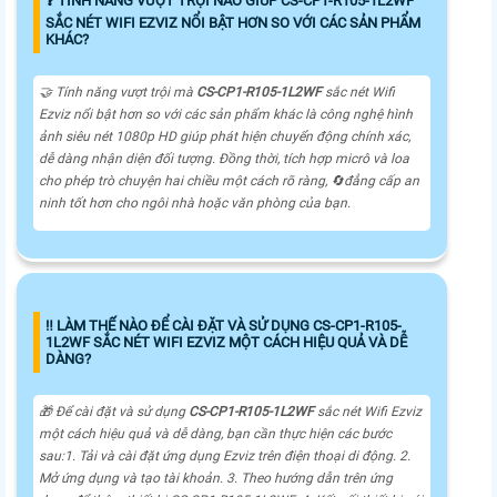
❓ TÍNH NĂNG VƯỢT TRỘI NÀO GIÚP CS-CP1-R105-1L2WF
SẮC NÉT WIFI EZVIZ NỔI BẬT HƠN SO VỚI CÁC SẢN PHẨM
KHÁC?
🤝 Tính năng vượt trội mà
CS-CP1-R105-1L2WF
sắc nét Wifi
Ezviz nổi bật hơn so với các sản phẩm khác là công nghệ hình
ảnh siêu nét 1080p HD giúp phát hiện chuyển động chính xác,
dễ dàng nhận diện đối tượng. Đồng thời, tích hợp micrô và loa
cho phép trò chuyện hai chiều một cách rõ ràng, 🔄
đẳng cấp
an
ninh tốt hơn cho ngôi nhà hoặc văn phòng của bạn.
‼️ LÀM THẾ NÀO ĐỂ CÀI ĐẶT VÀ SỬ DỤNG CS-CP1-R105-
1L2WF SẮC NÉT WIFI EZVIZ MỘT CÁCH HIỆU QUẢ VÀ DỄ
DÀNG?
🎁 Để cài đặt và sử dụng
CS-CP1-R105-1L2WF
sắc nét Wifi Ezviz
một cách hiệu quả và dễ dàng, bạn cần thực hiện các bước
sau:1. Tải và cài đặt ứng dụng Ezviz trên điện thoại di động. 2.
Mở ứng dụng và tạo tài khoản. 3. Theo hướng dẫn trên ứng