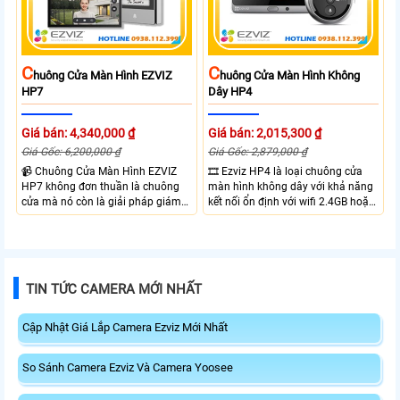
vào từ xa qua app EZVIZ
C
C
Huông Cửa Màn Hình EZVIZ
Huông Cửa Màn Hình Không
HP7
Dây HP4
Giá bán: 4,340,000 ₫
Giá bán: 2,015,300 ₫
Giá Gốc: 6,200,000 ₫
Giá Gốc: 2,879,000 ₫
📹 Chuông Cửa Màn Hình EZVIZ
🎞 Ezviz HP4 là loại chuông cửa
HP7 không đơn thuần là chuông
màn hình không dây với khả năng
cửa mà nó còn là giải pháp giám
kết nối ổn định với wifi 2.4GB hoặc
sát an ninh toàn diện cho khu vực
tần số trộn. Với camera chuông
cổng nhà mà không cần lắp
cửa gốc rộng bao quát toàn bộ
camera giám sát thông thương.
khu vực ra vào độ phân giải Full
Với camera được tích hợp trong bộ
HD giám sát rỏ nét, khây thẻ nhớ
chuông cửa với độ phân giải 2K
lên đến 512Gb lưu trữ video và các
TIN TỨC CAMERA MỚI NHẤT
đảm bảo khu vực ra vào luôn được
sự kiện, tích hợp Micro và loa đàm
giám sát
thoại 2 chiều
Cập Nhật Giá Lắp Camera Ezviz Mới Nhất
So Sánh Camera Ezviz Và Camera Yoosee