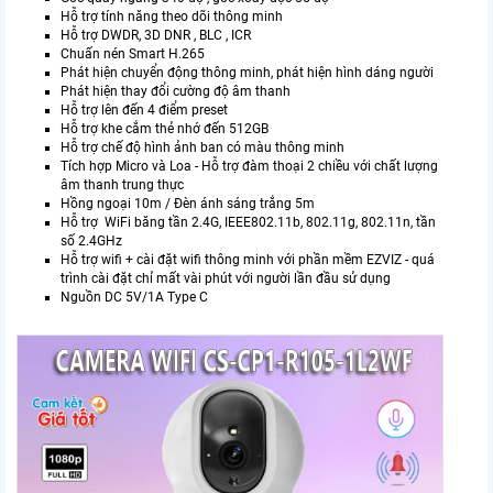
Hỗ trợ tính năng theo dõi thông minh
Hỗ trợ DWDR, 3D DNR , BLC , ICR
Chuấn nén Smart H.265
Phát hiện chuyển động thông minh, phát hiện hình dáng người
Phát hiện thay đổi cường độ âm thanh
Hỗ trợ lên đến 4 điểm preset
Hỗ trợ khe cắm thẻ nhớ đến 512GB
Hỗ trợ chế độ hình ảnh ban có màu thông minh
Tích hợp Micro và Loa - Hỗ trợ đàm thoại 2 chiều với chất lượng
âm thanh trung thực
Hồng ngoại 10m / Đèn ánh sáng trắng 5m
Hỗ trợ WiFi băng tần 2.4G, IEEE802.11b, 802.11g, 802.11n, tần
số 2.4GHz
Hỗ trợ wifi + cài đặt wifi thông minh với phần mềm EZVIZ - quá
trình cài đặt chỉ mất vài phút với người lần đầu sử dụng
Nguồn DC 5V/1A Type C