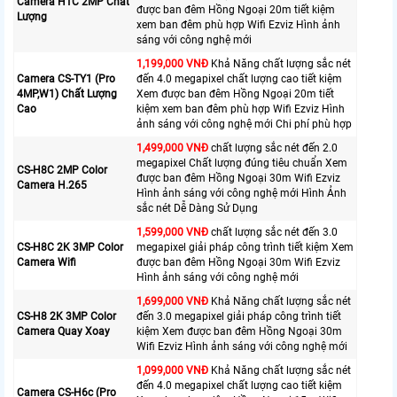
Camera H1C 2MP Chất
được ban đêm Hồng Ngoại 20m tiết kiệm
Lượng
xem ban đêm phù hợp Wifi Ezviz Hình ảnh
sáng với công nghệ mới
1,199,000 VNĐ
Khả Năng chất lượng sắc nét
Camera CS-TY1 (Pro
đến 4.0 megapixel chất lượng cao tiết kiệm
4MP,W1) Chất Lượng
Xem được ban đêm Hồng Ngoại 20m tiết
Cao
kiệm xem ban đêm phù hợp Wifi Ezviz Hình
ảnh sáng với công nghệ mới Chi phí phù hợp
1,499,000 VNĐ
chất lượng sắc nét đến 2.0
megapixel Chất lượng đúng tiêu chuẩn Xem
CS-H8C 2MP Color
được ban đêm Hồng Ngoại 30m Wifi Ezviz
Camera H.265
Hình ảnh sáng với công nghệ mới Hình Ảnh
sắc nét Dễ Dàng Sử Dụng
1,599,000 VNĐ
chất lượng sắc nét đến 3.0
CS-H8C 2K 3MP Color
megapixel giải pháp công trình tiết kiệm Xem
Camera Wifi
được ban đêm Hồng Ngoại 30m Wifi Ezviz
Hình ảnh sáng với công nghệ mới
1,699,000 VNĐ
Khả Năng chất lượng sắc nét
CS-H8 2K 3MP Color
đến 3.0 megapixel giải pháp công trình tiết
Camera Quay Xoay
kiệm Xem được ban đêm Hồng Ngoại 30m
Wifi Ezviz Hình ảnh sáng với công nghệ mới
1,099,000 VNĐ
Khả Năng chất lượng sắc nét
đến 4.0 megapixel chất lượng cao tiết kiệm
Camera CS-H6c (Pro