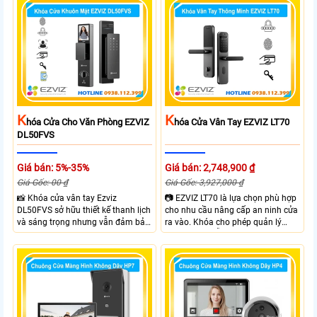
thoại qua APP EZVIZ hỗ trợ theo
hơn. Với Khóa Cửa An Ninh EZVIZ
dõi và điều khiển khóa cửa từ xa
DL05 bạn sẽ sở hữu khóa cửa với 6
phù hợp cho nhà ở căn hộ hoặc
hình thức mở khóa và nhiều chức
văn phòng hiện đại.
năng an ninh như Cảnh báo phá
hoại và kiểm soát ra vào từ xa
ngay trên điện thoại
K
K
Hóa Cửa Cho Văn Phòng EZVIZ
Hóa Cửa Vân Tay EZVIZ LT70
DL50FVS
Giá bán: 5%-35%
Giá bán: 2,748,900 ₫
Giá Gốc: 00 ₫
Giá Gốc: 3,927,000 ₫
📸 Khóa cửa vân tay Ezviz
📷 EZVIZ LT70 là lựa chọn phù hợp
DL50FVS sở hữu thiết kế thanh lịch
cho nhu cầu nâng cấp an ninh cửa
và sáng trọng nhưng vẫn đảm bảo
ra vào. Khóa cho phép quản lý
sự chắc chắn với cùng nhiều
người dùng dễ dàng theo dõi trạng
phương thức mở cửa tiện lợi như
thái hoạt động và hỗ trợ cảnh báo
vân tay, mật khẩu, thẻ từ và điều
thông minh qua điện thoại. Khóa
khiển từ xa qua app. Ezviz
cửa mang lại sự tiện lợi nhờ sự linh
DL50FVS hỗ trợ quản lý người
hoạt trong cách sử dụng như vân
dùng cảnh báo an ninh và kiểm tra
tay, mật khẩu và thẻ từ đảm bảo
trạng thái khóa giúp kiểm soát ra
kiểm soát ra vào hiệu quả.