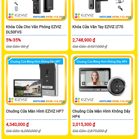
Khóa Cửa Cho Văn Phòng EZVIZ
Khóa Cửa Vân Tay EZVIZ LT70
DL50FVS
5%-35%
2,748,900 ₫
Giá Gốc: 00 ₫
Giá Gốc: 3,927,000 ₫
Chuông Cửa Màn Hình EZVIZ HP7
Chuông Cửa Màn Hình Không Dây
HP4
4,340,000 ₫
2,015,300 ₫
Giá Gốc: 6,200,000 ₫
Giá Gốc: 2,879,000 ₫