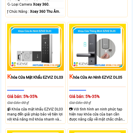
10m Hồng Ngoại Smart IR.
thưc mở khóa cùng với thiết kế gọn
💦 Loại Camera
Xoay 360.
gàng và chắc chắn. EZVIZ DL03
️ƒ Chức Năng :
Xoay 360 Thu Âm.
Pro hỗ trợ mở khóa nhanh dễ sử
dụng phù hợp cho gia đình và văn
phòng giúp kiểm soát ra vào linh
hoạt.
K
K
Hóa Cửa Mật Khẩu EZVIZ DL03
Hóa Cửa An Ninh EZVIZ DL05
Giá bán: 5%-35%
Giá bán: 5%-35%
Giá Gốc: 00 ₫
Giá Gốc: 00 ₫
📹 Khóa cửa mật khẩu EZVIZ DL03
📷 Với tình hình an ninh phức tạp
mang đến giải pháp bảo vệ tiện lợi
hiện nay khóa cửa của bạn cần
với khả năng mở khóa nhanh và
được năng cấp về mặt chắc chắn
kiểm soát linh hoạt. Khóa cửa cửa
và công nghệ giúp đảm bảo an
EZVIZ kết nối trực tiếp với điện
ninh và kiểm soát ra vào hiệu quả