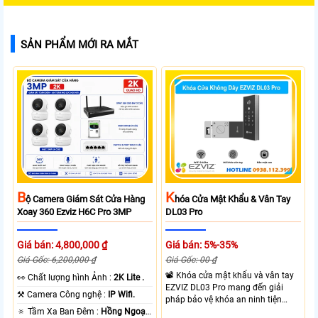
SẢN PHẨM MỚI RA MẮT
B
K
Ộ Camera Giám Sát Cửa Hàng
Hóa Cửa Mật Khẩu & Vân Tay
Xoay 360 Ezviz H6C Pro 3MP
DL03 Pro
Giá bán: 4,800,000 ₫
Giá bán: 5%-35%
Giá Gốc: 6,200,000 ₫
Giá Gốc: 00 ₫
📽 Khóa cửa mật khẩu và vân tay
️👀 Chất lượng hình Ảnh :
2K Lite .
EZVIZ DL03 Pro mang đến giải
⚒ Camera Công nghệ :
IP Wifi.
pháp bảo vệ khóa an ninh tiện
🔅 Tầm Xa Ban Đêm :
Hồng Ngoại
dụng và linh hoạt với nhiều hình