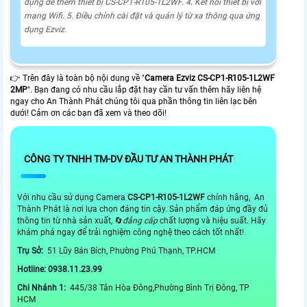
dụng để thêm thiết bị CS-CP1-R105-1L2WF. 4. Kết nối thiết bị với
mạng Wifi. 5. Điều chỉnh cài đặt và quản lý từ xa thông qua ứng
dụng Ezviz.
👉 Trên đây là toàn bộ nội dung về "
Camera Ezviz
CS-CP1-R105-1L2WF
2MP
". Bạn đang có nhu cầu lắp đặt hay cần tư vấn thêm hãy liên hệ
ngay cho An Thành Phát chúng tôi qua phần thông tin liên lạc bên
dưới! Cảm ơn các bạn đã xem và theo dõi!
CÔNG TY TNHH TM-DV ĐẦU TƯ AN THÀNH PHÁT
Với nhu cầu sử dụng Camera
CS-CP1-R105-1L2WF
chính hãng, An
Thành Phát là nơi lựa chọn đáng tin cậy. Sản phẩm đáp ứng đầy đủ
thông tin từ nhà sản xuất, 🔄
đẳng cấp
chất lượng và hiệu suất. Hãy
khám phá ngay để trải nghiệm công nghệ theo cách tốt nhất!
Trụ Sở:
51 Lũy Bán Bích, Phường Phú Thạnh, TP.HCM
Hotline: 0938.11.23.99
Chi Nhánh 1:
445/38 Tân Hòa Đông,Phường Bình Trị Đông, TP
HCM