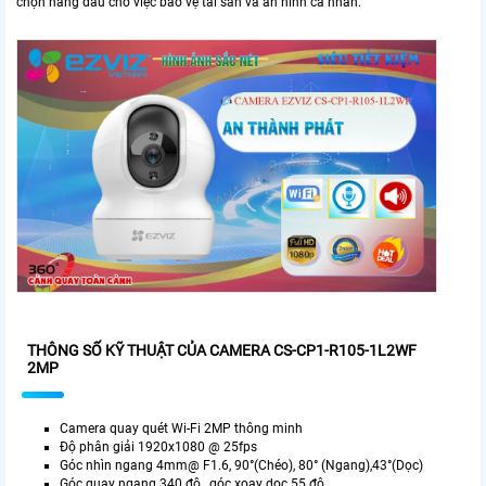
chọn hàng đầu cho việc bảo vệ tài sản và an ninh cá nhân.
THÔNG SỐ KỸ THUẬT CỦA CAMERA CS-CP1-R105-1L2WF
2MP
Camera quay quét Wi-Fi 2MP thông minh
Độ phân giải 1920x1080 @ 25fps
Góc nhìn ngang 4mm@ F1.6, 90°(Chéo), 80° (Ngang),43°(Dọc)
Góc quay ngang 340 độ , góc xoay dọc 55 độ