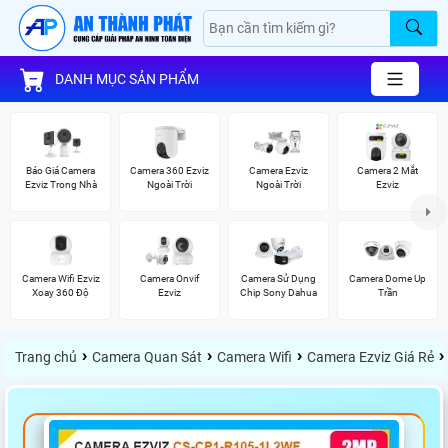
DANH MỤC SẢN PHẨM
Báo Giá Camera
Camera 360 Ezviz
Camera Ezviz
Camera 2 Mắt
Ezviz Trong Nhà
Ngoài Trời
Ngoài Trời
Ezviz
Camera Wifi Ezviz
Camera Onvif
Camera Sử Dụng
Camera Dome Up
Xoay 360 Độ
Ezviz
Chip Sony Dahua
Trần
›
›
›
›
Trang chủ
Camera Quan Sát
Camera Wifi
Camera Ezviz Giá Rẻ