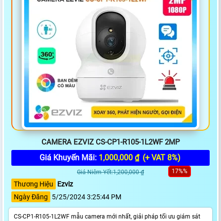
CAMERA EZVIZ CS-CP1-R105-1L2WF 2MP
Giá Khuyến Mãi:
1,000,000 ₫
(+ VAT 8%)
17%%
Giá Niêm Yết:1,200,000 ₫
Thương Hiệu
Ezviz
Ngày Đăng
5/25/2024 3:25:44 PM
CS-CP1-R105-1L2WF mẫu camera mới nhất, giải pháp tối ưu giám sát