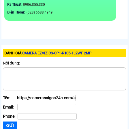
Kỹ Thuật:
0906.855.330
Điện Thoại:
(028) 6688.4949
ĐÁNH GIÁ
CAMERA EZVIZ CS-CP1-R105-1L2WF 2MP
Nội dung:
Tên:
Email:
Phone: