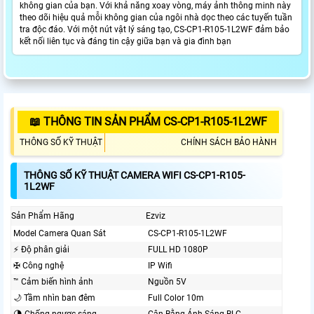
không gian của bạn. Với khả năng xoay vòng, máy ảnh thông minh này
theo dõi hiệu quả mỗi không gian của ngôi nhà dọc theo các tuyến tuần
tra độc đáo. Với một nút vật lý sáng tạo, CS-CP1-R105-1L2WF đảm bảo
kết nối liên tục và đáng tin cậy giữa bạn và gia đình bạn
📖 THÔNG TIN SẢN PHẨM CS-CP1-R105-1L2WF
THÔNG SỐ KỸ THUẬT
CHÍNH SÁCH BẢO HÀNH
THÔNG SỐ KỸ THUẬT CAMERA WIFI CS-CP1-R105-
1L2WF
Sản Phẩm Hãng
Ezviz
Model Camera Quan Sát
CS-CP1-R105-1L2WF
️⚡ Độ phân giải
FULL HD 1080P
✠ Công nghệ
IP Wifi
™️ Cảm biến hình ảnh
Nguồn 5V
🌙 Tầm nhìn ban đêm
Full Color 10m