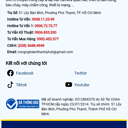
báo cháy, máy chấm công, thiết bị mạng, ...
Trụ Sở:
51 Lũy Bán Bích, Phường Phú Thạnh, TP. Hồ Chí Minh
0938.11.23.99
Hotline Tư Vấn:
0906.72.73.77
Hotline Tư Vấn 1:
0906.855.330
Tư Vấn Kỹ Thuật:
0902.452.577
Tư Vấn Mua Hàng:
(028) 6688.4949
CSKH:
Email:
congngheanthanhphat@gmail.com
Kết nối với chúng tôi
Facebook
Twitter
Tiktok
Youtube
Mã số doanh nghiệp: 0312866570 do Sở Tài Chính
TP.HCM cấp ngày 23/07/2014. Trụ sở chính: 51 Lũy
Bán Bích, Phường Phú Thạnh, Thành Phố Hồ Chí
Minh