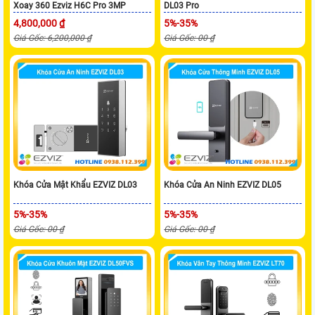
Xoay 360 Ezviz H6C Pro 3MP
DL03 Pro
4,800,000 ₫
5%-35%
Giá Gốc: 6,200,000 ₫
Giá Gốc: 00 ₫
Khóa Cửa Mật Khẩu EZVIZ DL03
Khóa Cửa An Ninh EZVIZ DL05
5%-35%
5%-35%
Giá Gốc: 00 ₫
Giá Gốc: 00 ₫