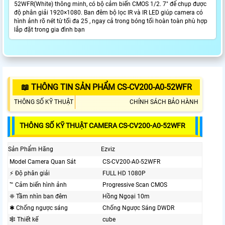
52WFR(White) thông minh, có bộ cảm biến CMOS 1/2. 7″ để chụp được
độ phân giải 1920×1080. Ban đêm bộ lọc IR và IR LED giúp camera có
hình ảnh rõ nét từ tối đa 25 , ngay cả trong bóng tối hoàn toàn phù hợp
lắp đặt trong gia đình bạn
📖 THÔNG TIN SẢN PHẨM CS-CV200-A0-52WFR
THÔNG SỐ KỸ THUẬT
CHÍNH SÁCH BẢO HÀNH
THÔNG SỐ KỸ THUẬT CAMERA CS-CV200-A0-52WFR
Sản Phẩm Hãng
Ezviz
Model Camera Quan Sát
CS-CV200-A0-52WFR
️⚡ Độ phân giải
FULL HD 1080P
™️ Cảm biến hình ảnh
Progressive Scan CMOS
❈ Tầm nhìn ban đêm
Hồng Ngoại 10m
✱ Chống ngược sáng
Chống Ngược Sáng DWDR
🕸️ Thiết kế
cube