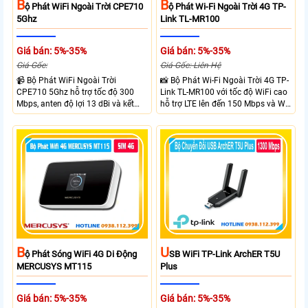
B
B
Ộ Phát WiFi Ngoài Trời CPE710
Ộ Phát Wi-Fi Ngoài Trời 4G TP-
5Ghz
Link TL-MR100
Giá bán: 5%-35%
Giá bán: 5%-35%
Giá Gốc:
Giá Gốc: Liên Hệ
📹 Bộ Phát WiFi Ngoài Trời
📸 Bộ Phát Wi-Fi Ngoài Trời 4G TP-
CPE710 5Ghz hỗ trợ tốc độ 300
Link TL-MR100 với tốc độ WiFi cao
Mbps, anten độ lợi 13 dBi và kết
hỗ trợ LTE lên đến 150 Mbps và Wi-
nối đường dài trên 10 km trong
Fi 2.4 GHz lên đến 300 Mbps với
điều kiện phù hợp. Trang bị cổng
thiết kế với vỏ chống chịu thời tiết
Ethernet Shielded 10/100 Mbps, hỗ
chuẩn IP65, chống sét ±6kV và
trợ PoE Passive, MAXtream TDMA,
chống tĩnh điện ±15kV
quản lý tập trung và phân tích
quang phổ. Chuẩn IPX5 giúp tăng
khả năng chống chịu thời tiết.
B
U
Ộ Phát Sóng WiFi 4G Di Động
SB WiFi TP-Link ArchER T5U
MERCUSYS MT115
Plus
Giá bán: 5%-35%
Giá bán: 5%-35%