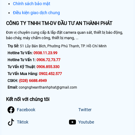
Chính sách bảo mật
Điều kiện giao dịch chung
CÔNG TY TNHH TM-DV ĐẦU TƯ AN THÀNH PHÁT
Đơn vị chuyên cung cấp & lắp đặt camera quan sát, thiết bị báo động,
báo cháy, máy chấm công, thiết bị mạng, ...
Trụ Sở:
51 Lũy Bán Bích, Phường Phú Thạnh, TP. Hồ Chí Minh
0938.11.23.99
Hotline Tư Vấn:
0906.72.73.77
Hotline Tư Vấn 1:
0906.855.330
Tư Vấn Kỹ Thuật:
0902.452.577
Tư Vấn Mua Hàng:
(028) 6688.4949
CSKH:
Email:
congngheanthanhphat@gmail.com
Kết nối với chúng tôi
Facebook
Twitter
Tiktok
Youtube