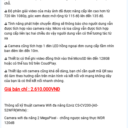
chỗ.
⛳️ Độ phân giải video của máy ảnh đã được nâng cấp lên cao hơn từ
720 lên 1080p, góc xem được mở rộng từ 115 độ lên đến 135 độ.
⛳️ Tính năng phát hiện chuyển động sẽ thông báo cho người dung vẫn
được tích hợp vào camera này. Micro và loa cũng vẫn được tích hợp
cung cấp liên lạc hai chiều do vậy người dung vẫn có thể tương tác từ
xa
⛳️ Camera cũng tích hợp 1 đèn LED hồng ngoại đơn cung cấp tầm nhìn
ban đêm lên đến 10m.
⛳️ Thiết bị có thể ghi video đồng thời vào thẻ MicroSD lên đến 128GB
hoặc có thể lưu trữ trên CoudPlay.
⛳️ Thiết lập với camera cũng khá dễ dàng, bạn chỉ cần quét mã QR sau
đó làm theo hướng dẫn trên màn hình và kết nối với mạng không dây
của bạn là có thể kết nối nhanh chóng.
Giá bán chỉ : 2.610.000VNĐ
Thông số kỹ thuật camera Wifi đa năng Ezviz CS-CV200-(A0-
52WFR(White) :
Camera wifi đa năng 2 MegaPixel - chống ngược sáng thực WDR
120dB