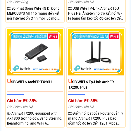
Giá Gốc: 00 ₫
Giá Gốc: Liên Hệ
🎞 Bộ Phát Sóng WiFi 4G Di Động
🎞 USB WiFi TP-Link ArchER T5U
MERCUSYS MT115 mang đến kết
Plus Hai Ăng-ten hỗ trợ kết nối Wi-
nối Internet ổn định mọi lúc mọi
Fi băng tần kép tốc độ cao lên đến
nơi với tốc độ 4G LTE tải xuống lên
1300 Mbps. Hai ăng-ten ngoài kết
đến 150Mbps. Chuẩn WiFi 6
hợp công nghệ Beamforming giúp
AX300, pin 2400mAh hoạt động
tăng cường tín hiệu và vùng phủ
đến 10 giờ và khả năng kết nối
sóng. USB 3.0 cho tốc độ truyền dữ
cùng lúc 10 thiết bị
liệu nhanh. Hỗ trợ Windows 10/11
và cài đặt dễ dàng không cần đĩa
CD,bảo mật WPA3 cho quyền riêng
tư
U
U
SB WiFi 6 ArchER TX20U
SB WiFi 6 Tp-Link ArchER
TX20U Plus
Giá bán: 5%-35%
Giá bán: 5%-35%
Giá Gốc: Liên Hệ
Giá Gốc: Liên Hệ
📹 ArchER TX20U equipped with
🎞 Điểm nổi bật của Router quản lý
AX1800 technology, Band Steering,
mạng ArchER TX20U Plus bao
Beamforming, and WiFi 6
gồm tốc độ lên đến 1201 Mbps
transmission. Band Steering
trên băng tần 5 GHz và 574 Mbps