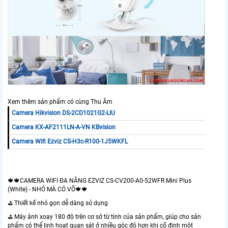
Xem thêm sản phẩm có cùng Thu Âm
Camera Hikvision DS-2CD1021G2-LIU
Camera KX-AF2111LN-A-VN KBvision
Camera Wifi Ezviz CS-H3c-R100-1J5WKFL
🍁🍁CAMERA WIFI ĐA NĂNG EZVIZ CS-CV200-A0-52WFR Mini Plus
(White) - NHỎ MÀ CÓ VÕ🍁🍁
⛳️ Thiết kế nhỏ gọn dễ dàng sử dụng
⛳️ Máy ảnh xoay 180 độ trên cơ sở từ tính của sản phẩm, giúp cho sản
phẩm có thể linh hoạt quan sát ở nhiều góc độ hơn khi cố định một