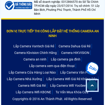
Mã số doanh nghiệp: 0312866570 do Sở Tài Chính
TP.HCM cấp ngày 23/07/2014. Trụ sở chính: 51 Lũy
Bán Bích, Phường Phú Thạnh, Thành Phố Hồ Chí
Minh
ĐƠN VỊ TRỰC TIẾP THI CÔNG LẮP ĐẶT HỆ THỐNG CAMERA AN
NINH
Lắp Camera Vantech Giá Rẻ
Camera Dahua Giá Rẻ
Camera Kbvision Chính Hãng
Camera HIKVISION
Camera an ninh
Lắp camera gia đình
Lắp camera xem qua điện thoại
Lắp Camera Cửa Hàng Loại Nào
Lắp Camera Văn Phòng
Lắp Camera Nhà Xưởng
Lắp Camera Wifi Giá Rẻ Không Dây
Camera Wifi Giá Rẻ
Lắp Camera Wifi YooSee
Lắp Camera Wifi KBONE
Tư Vấn Mua Khóa Cửa
Copyrights © 2016 An Thành Phát. All Rights Reserved.