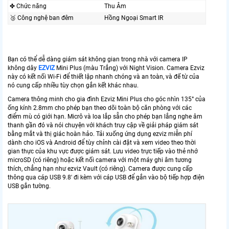
✤ Chức năng
Thu Âm
🥉 Công nghệ ban đêm
Hồng Ngoại Smart IR
Bạn có thể dễ dàng giám sát không gian trong nhà với camera IP
không dây
EZVIZ
Mini Plus (màu Trắng) với Night Vision. Camera Ezviz
này có kết nối Wi-Fi để thiết lập nhanh chóng và an toàn, và đế từ của
nó cung cấp nhiều tùy chọn gắn kết khác nhau.
Camera thông minh cho gia đình Ezviz Mini Plus cho góc nhìn 135° của
ống kính 2.8mm cho phép bạn theo dõi toàn bộ căn phòng với các
điểm mù có giới hạn. Micrô và loa lắp sẵn cho phép bạn lắng nghe âm
thanh gần đó và nói chuyện với khách truy cập về giải pháp giám sát
bằng mắt và thị giác hoàn hảo. Tải xuống ứng dụng ezviz miễn phí
dành cho iOS và Android để tùy chỉnh cài đặt và xem video theo thời
gian thực của khu vực được giám sát. Lưu video trực tiếp vào thẻ nhớ
microSD (có riêng) hoặc kết nối camera với một máy ghi âm tương
thích, chẳng hạn như ezviz Vault (có riêng). Camera được cung cấp
thông qua cáp USB 9.8′ đi kèm với cáp USB để gắn vào bộ tiếp hợp điện
USB gắn tường.