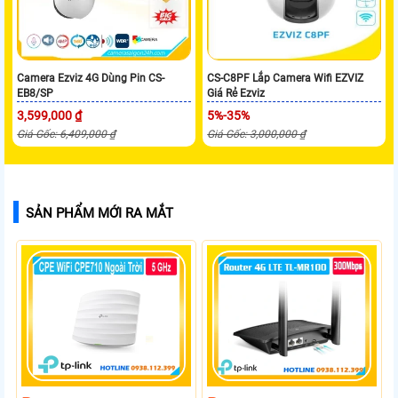
Camera Ezviz 4G Dùng Pin CS-
CS-C8PF Lắp Camera Wifi EZVIZ
EB8/SP
Giá Rẻ Ezviz
3,599,000 ₫
5%-35%
Giá Gốc: 6,409,000 ₫
Giá Gốc: 3,000,000 ₫
SẢN PHẨM MỚI RA MẮT