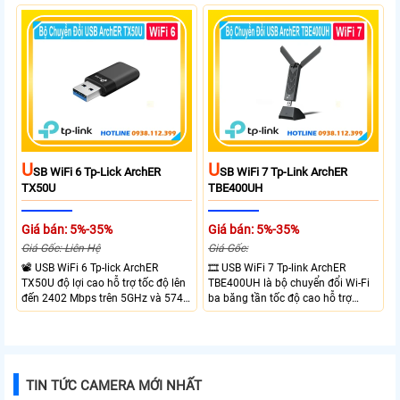
technology optimizes connections,
trên băng tần 2.4 GHz. công nghệ
Beamforming enhances signal
Band Steering, Beamforming và
focus for better coverage. Upgrade
Wifi 6 cung cấp hiệu suất cao và
your network experience with
ổn định cho mạng Wi-Fi của bạn.
leading-edge features.
U
U
SB WiFi 6 Tp-Lick ArchER
SB WiFi 7 Tp-Link ArchER
TX50U
TBE400UH
Giá bán: 5%-35%
Giá bán: 5%-35%
Giá Gốc: Liên Hệ
Giá Gốc:
📽 USB WiFi 6 Tp-lick ArchER
🎞 USB WiFi 7 Tp-link ArchER
TX50U độ lợi cao hỗ trợ tốc độ lên
TBE400UH là bộ chuyển đổi Wi-Fi
đến 2402 Mbps trên 5GHz và 574
ba băng tần tốc độ cao hỗ trợ
Mbps trên 2.4GHz mang đến kết
2882 Mbps trên 6GHz, 2882 Mbps
nối không dây nhanh và ổn định.
trên 5GHz và 688 Mbps trên
Tích hợp ăng-ten độ lợi cao mở
2.4GHz. Trang bị 2 ăng-ten ngoài
rộng vùng phủ, giảm độ trễ. USB
công suất cao, kết nối USB 3.0, đi
3.0 tốc độ cao hỗ trợ truyền tải dữ
kèm đế cắm và cáp nối dài. Phù
TIN TỨC CAMERA MỚI NHẤT
liệu nhanh, kết hợp WPA3 tăng
hợp nâng cấp kết nối không dây