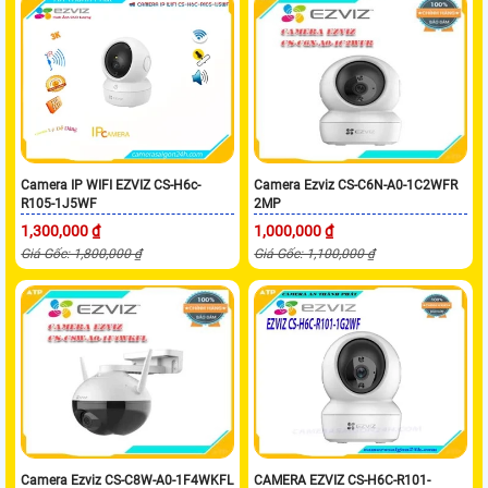
Camera IP WIFI EZVIZ CS-H6c-
Camera Ezviz CS-C6N-A0-1C2WFR
R105-1J5WF
2MP
1,300,000 ₫
1,000,000 ₫
Giá Gốc: 1,800,000 ₫
Giá Gốc: 1,100,000 ₫
Camera Ezviz CS-C8W-A0-1F4WKFL
CAMERA EZVIZ CS-H6C-R101-