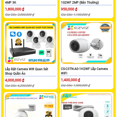
4MP 3K
1G2WF 2MP (Bản Thường)
1,800,000 ₫
950,000 ₫
Giá Gốc: 2,000,000 ₫
Giá Gốc: 1,100,000 ₫
CS-C3TN-A0-1H2WF Lắp Camera
Lắp Đặt Camera Wifi Quan Sát
WIFI
Shop Quần Áo
1,400,000 ₫
4,000,000 ₫
Giá Gốc: 1,500,000 ₫
Giá Gốc: 6,200,000 ₫