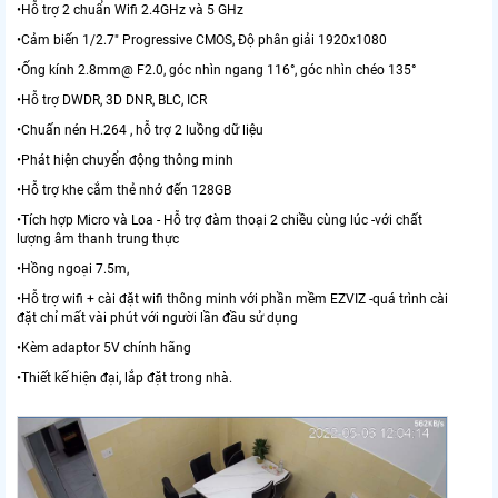
•Hỗ trợ 2 chuẩn Wifi 2.4GHz và 5 GHz
•Cảm biến 1/2.7" Progressive CMOS, Độ phân giải 1920x1080
•Ống kính 2.8mm@ F2.0, góc nhìn ngang 116°, góc nhìn chéo 135°
•Hỗ trợ DWDR, 3D DNR, BLC, ICR
•Chuấn nén H.264 , hỗ trợ 2 luồng dữ liệu
•Phát hiện chuyển động thông minh
•Hỗ trợ khe cắm thẻ nhớ đến 128GB
•Tích hợp Micro và Loa - Hỗ trợ đàm thoại 2 chiều cùng lúc -với chất
lượng âm thanh trung thực
•Hồng ngoại 7.5m,
•Hỗ trợ wifi + cài đặt wifi thông minh với phần mềm EZVIZ -quá trình cài
đặt chỉ mất vài phút với người lần đầu sử dụng
•Kèm adaptor 5V chính hãng
•Thiết kế hiện đại, lắp đặt trong nhà.