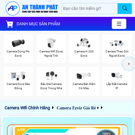
DANH MỤC SẢN PHẨM
Camera Dùng Pin
Camera Wifi Ezviz
Camera H.265
Camera Theo Dỏi
Ezviz
Ngoài Trời
Ezviz
Người Ezviz
Camera Ezviz Báo
Báo Giá Camera
Camera Ban Đêm
Lắp Đặt Camera
Động
Ezviz Trong Nhà
Có Màu
IP
Camera Wifi Chính Hãng
Camera Ezviz Giá Rẻ