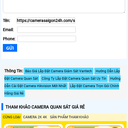
Tên:
Email:
Phone:
Thông Tin:
Báo Giá Lắp Đặt Camera Giám Sát Vantech
Hướng Dẫn Lắp
Đặt Camera Quan Sát
Công Ty Lắp Đặt Camera Quan Sát Uy Tín
Hướng
Dẫn Cài Đặt Camera Hikvision Mới Nhất
Lắp Đặt Camera Trọn Gói Chính
Hãng Giá Rẻ
THAM KHẢO CAMERA QUAN SÁT GIÁ RẺ
CÙNG LOẠI
CAMERA 2K 4K
SẢN PHẨM THAM KHẢO