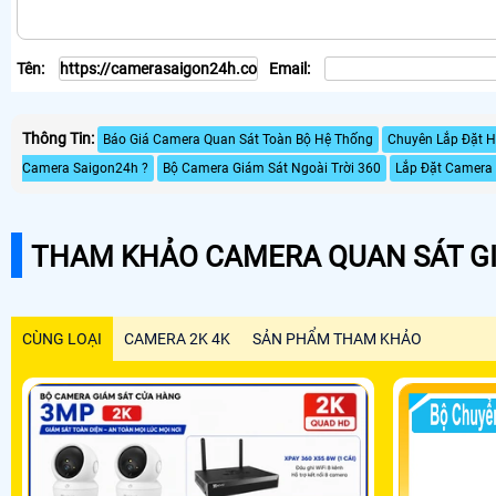
Tên:
Email:
Thông Tin:
Báo Giá Camera Quan Sát Toàn Bộ Hệ Thống
Chuyên Lắp Đặt H
Camera Saigon24h ?
Bộ Camera Giám Sát Ngoài Trời 360
Lắp Đặt Camera 
THAM KHẢO CAMERA QUAN SÁT GI
CÙNG LOẠI
CAMERA 2K 4K
SẢN PHẨM THAM KHẢO