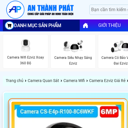
GIỚI THIỆU
DANH MỤC SẢN PHẨM
Camera Wifi Ezviz Xoay
Camera Siêu Nhạy Sáng
Camera Có Bảo 
360 Độ
Ezviz
Đai Ezviz
›
›
›
Trang chủ
Camera Quan Sát
Camera Wifi
Camera Ezviz Giá Rẻ