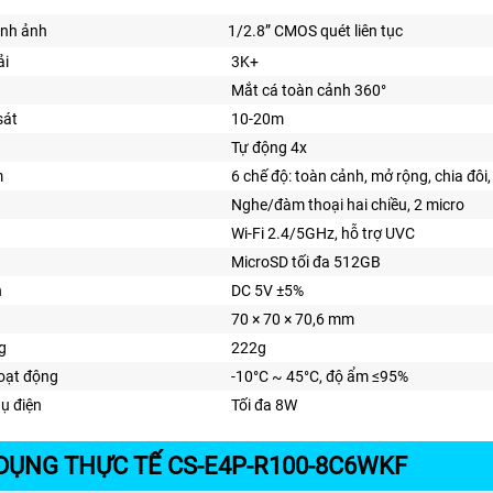
ình ảnh
1/2.8” CMOS quét liên tục
ải
3K+
Mắt cá toàn cảnh 360°
sát
10-20m
Tự động 4x
m
6 chế độ: toàn cảnh, mở rộng, chia đôi,
Nghe/đàm thoại hai chiều, 2 micro
Wi-Fi 2.4/5GHz, hỗ trợ UVC
MicroSD tối đa 512GB
n
DC 5V ±5%
70 × 70 × 70,6 mm
g
222g
hoạt động
-10°C ~ 45°C, độ ẩm ≤95%
hụ điện
Tối đa 8W
DỤNG THỰC TẾ CS-E4P-R100-8C6WKF