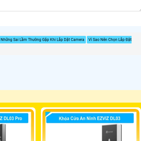
Những Sai Lầm Thường Gặp Khi Lắp Dặt Camera
Vì Sao Nên Chọn Lắp Đặt