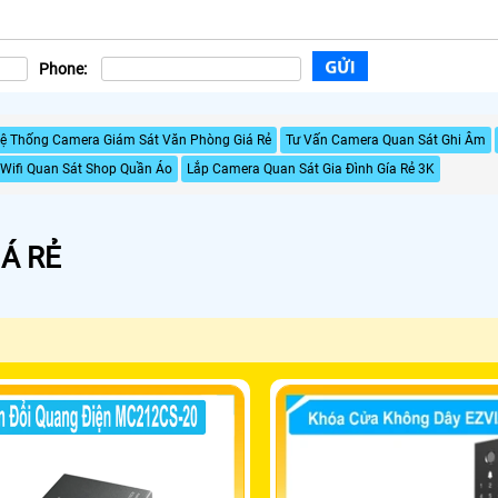
Phone:
ệ Thống Camera Giám Sát Văn Phòng Giá Rẻ
Tư Vấn Camera Quan Sát Ghi Âm
Wifi Quan Sát Shop Quần Áo
Lắp Camera Quan Sát Gia Đình Gía Rẻ 3K
Á RẺ