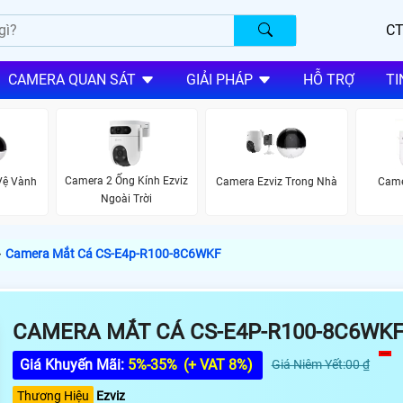
CT
CAMERA QUAN SÁT
GIẢI PHÁP
HỖ TRỢ
TI
Camera 2 Ống Kính Ezviz
Vệ Vành
Camera Ezviz Trong Nhà
Came
Ngoài Trời
›
Camera Mắt Cá CS-E4p-R100-8C6WKF
CAMERA MẮT CÁ CS-E4P-R100-8C6WK
Giá Khuyến Mãi:
5%-35%
(+ VAT 8%)
Giá Niêm Yết:00 ₫
Thương Hiệu
Ezviz