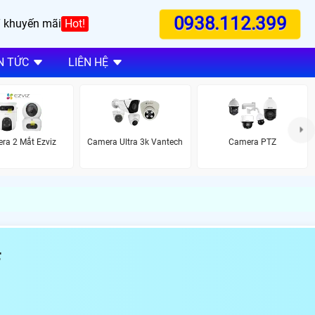
0938.112.399
 khuyến mãi
Hot!
N TỨC
LIÊN HỆ
ra 2 Mắt Ezviz
Camera Ultra 3k Vantech
Camera PTZ
F