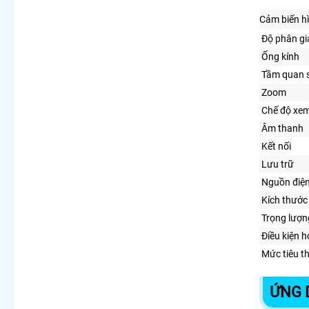
Cảm biến h
Độ phân gi
Ống kính
Tầm quan 
Zoom
Chế độ xe
Âm thanh
Kết nối
Lưu trữ
Nguồn điệ
Kích thước
Trọng lượn
Điều kiện 
Mức tiêu t
ỨNG 