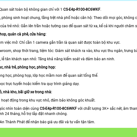
Quan sát toàn bộ không gian chỉ với 1
CS-E4p-R100-8C6WKF
.
 phòng sinh hoạt chung, tầng trệt nhà phố hoặc căn hộ: Theo dõi mọi góc, không 
của trẻ nhỏ: Gắn lên trần hoặc tường cao để quan sát từ xa, kể cả khi người chăm 
hop, quán cà phê, cửa hàng:
m việc mở: Chỉ cần 1 camera gắn trần là quan sát được toàn bộ khu vực.
wroom, shop thời trang, tiệm tóc: Giám sát khách ra vào, khu vực thu ngân, trưng 
n, lễ tân khách sạn nhỏ: Tăng khả năng kiểm soát và đảm bảo an ninh.
c, nhà trẻ, phòng học, phòng họp:
ng học, phòng họp, lớp học mầm non để quan sát tổng thể.
học trực tuyến hoặc kiểm tra quy trình giảng dạy.
 nhà kho, bãi giữ xe trong nhà:
 hoạt động trong khu vực nhỏ, đảm bảo không góc khuất.
góc nhìn toàn diện cùng
CS-E4p-R100-8C6WKF
với chất lượng 3K+ sắc nét, âm than
nh 24 tháng, hỗ trợ lắp đặt nhanh chóng.
 An Thành Phát để nhận báo giá ưu đãi và tư vấn tận tâm.