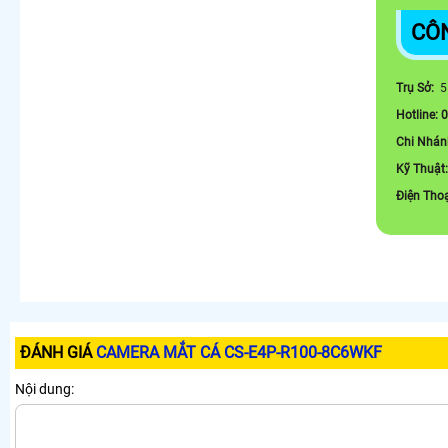
CÔ
Trụ Sở:
5
Hotline: 
Chi Nhán
Kỹ Thuật
Điện Tho
ĐÁNH GIÁ
CAMERA MẮT CÁ CS-E4P-R100-8C6WKF
Nội dung: