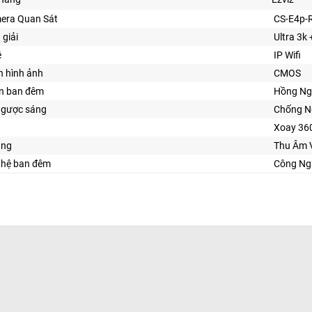
era Quan Sát
CS-E4p-
 giải
Ultra 3k 
ệ
IP Wifi
n hình ảnh
CMOS
ìn ban đêm
Hồng Ng
ngược sáng
Chống N
Xoay 36
ăng
Thu Âm 
ghệ ban đêm
Công Ng