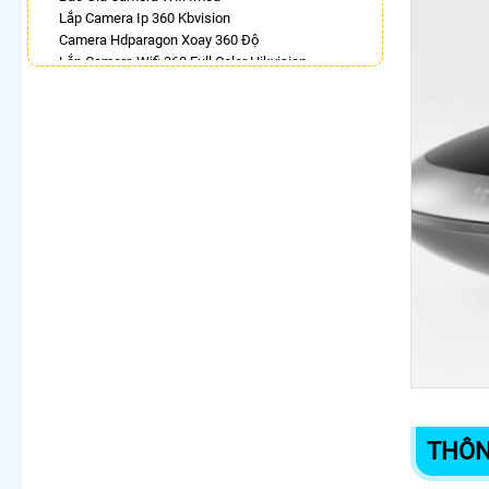
Lắp Camera Ip 360 Kbvision
Camera Hdparagon Xoay 360 Độ
Lắp Camera Wifi 360 Full Color Hikvision
Camera Imou 360
Lắp Camera Wifi Xoay 360 Imou Ngoài Trời
Camera Full Color 360 Ezviz
Lắp Camera 360 Báo Động Chống Trộm
Camera Visioncop 360
LẮP CAMERA THEO NHU CẦU
Lắp Camera Văn Phòng Giá Rẻ
Lắp Camera Nhà Xưởng Giá Rẻ
Lắp Camera Gia Đình Giá Rẻ
Lắp Camera Kho Hàng Giá Rẻ
Lắp Camera Cửa Hàng Giá Rẻ
Lắp Camera Wifi Giá Rẻ Chính Hãng
Lắp Camera Công Trình Giá Rẻ
Camera 360 Giá Rẻ
THÔN