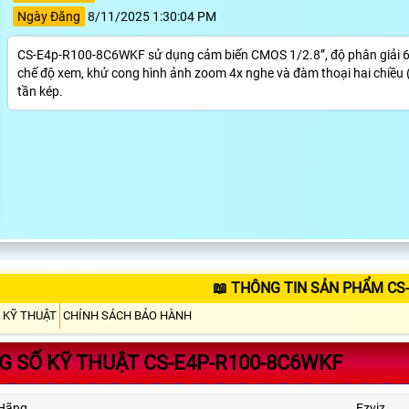
Ngày Đăng
8/11/2025 1:30:04 PM
CS-E4p-R100-8C6WKF sử dụng cảm biến CMOS 1/2.8”, độ phân giải 6M
chế độ xem, khử cong hình ảnh zoom 4x nghe và đàm thoại hai chiều (
tần kép.
📖 THÔNG TIN SẢN PHẨM CS
 KỸ THUẬT
CHÍNH SÁCH BẢO HÀNH
 SỐ KỸ THUẬT CS-E4P-R100-8C6WKF
Hãng
Ezviz