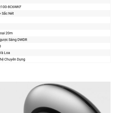
R100-8C6WKF
+ Sắc Nét
oại 20m
gược Sáng DWDR
0
Và Loa
hệ Chuyên Dụng