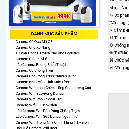
Model Cam
🔆 Độ phân
꙰ Công ngh
✴️ Cảm biế
DANH MỤC SẢN PHẨM
🔴 Tầm nh
Camera Có Đọc Mã QR
🛑 Chống 
Camera Cho Xe Nâng
💎 Thiết kế
Tư Vấn Chọn Camera Cho Kho Logistics
Camera Giá Rẻ Nhất
⌘ Chức n
Lắp Camera Phòng Phẩu Thuật
🎆 Công n
Camera Có Chống Trộm
Camera Cho Công Trình Chuyên Dụng
Camera Nhìn Màn Hình Máy Tính
Camera Wifi Imou Chính Hãng Chất Lượng Cao
Camera Wifi Báo Động Dahua
Camera Wifi Imou Ngoài Trời
Camera Wifi 360 Kbvision
Lắp Camera Wifi Báo Động Chống Trộm
Lắp Camera Wifi 360 Dahua Ngoài Trời
Camera Wifi Trong Nhà Chính Hãng Hikvision
Báo Giá Camera Wifi Imou