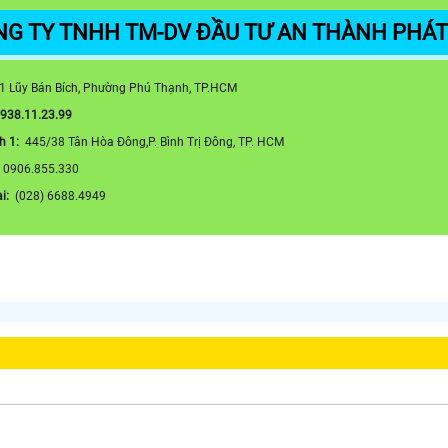
NG TY TNHH TM-DV ĐẦU TƯ AN THÀNH PHÁ
1 Lũy Bán Bích, Phường Phú Thạnh, TP.HCM
0938.11.23.99
h 1:
445/38 Tân Hòa Đông,P. Bình Trị Đông, TP. HCM
:
0906.855.330
ại:
(028) 6688.4949