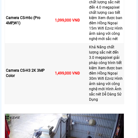
chất lượng sắc nét
đến 4.0 megapixel
chất lượng cao tiết
Camera CS-H6c (Pro
kiệm Xem được ban
1,099,000 VNĐ
4MP,W1)
đêm Hồng Ngoại
15m Wifi Ezviz Hình
ảnh sáng với công
nghệ mới sắc nét
Khả Năng chất
lượng sắc nét đến
3.0 megapixel giải
pháp công trình tiết
kiệm Xem được ban
Camera CS-H3 2K 3MP
1,499,000 VNĐ
đêm Hồng Ngoại
Color
30m Wifi Ezviz Hình
ảnh sáng với công
nghệ mới Hình Ảnh
sắc nét Dễ Dàng Sử
Dụng