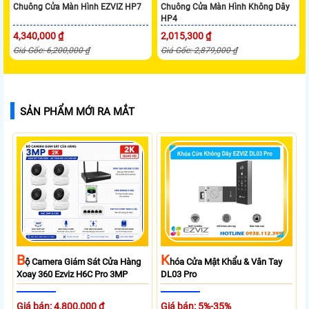
Chuông Cửa Màn Hình EZVIZ HP7
Chuông Cửa Màn Hình Không Dây
HP4
4,340,000 ₫
2,015,300 ₫
Giá Gốc: 6,200,000 ₫
Giá Gốc: 2,879,000 ₫
SẢN PHẨM MỚI RA MẮT
B
K
Ộ Camera Giám Sát Cửa Hàng
Hóa Cửa Mật Khẩu & Vân Tay
Xoay 360 Ezviz H6C Pro 3MP
DL03 Pro
Giá bán: 4,800,000 ₫
Giá bán: 5%-35%