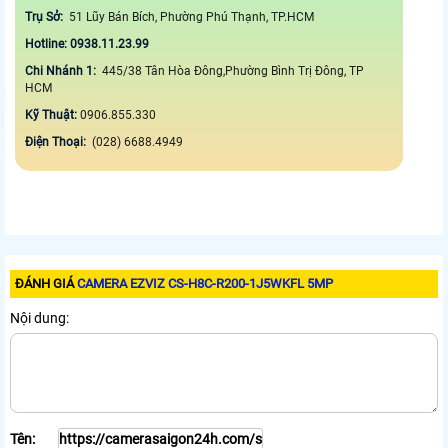
Trụ Sở:
51 Lũy Bán Bích, Phường Phú Thạnh, TP.HCM
Hotline: 0938.11.23.99
Chi Nhánh 1:
445/38 Tân Hòa Đông,Phường Bình Trị Đông, TP
HCM
Kỹ Thuật:
0906.855.330
Điện Thoại:
(028) 6688.4949
ĐÁNH GIÁ
CAMERA EZVIZ CS-H8C-R200-1J5WKFL 5MP
Nội dung:
Tên: