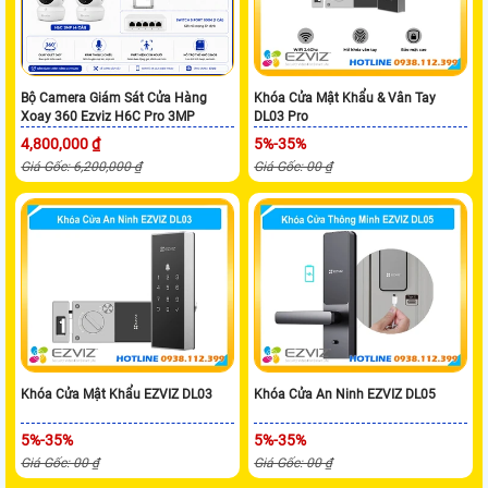
Bộ Camera Giám Sát Cửa Hàng
Khóa Cửa Mật Khẩu & Vân Tay
Xoay 360 Ezviz H6C Pro 3MP
DL03 Pro
4,800,000 ₫
5%-35%
Giá Gốc: 6,200,000 ₫
Giá Gốc: 00 ₫
Khóa Cửa Mật Khẩu EZVIZ DL03
Khóa Cửa An Ninh EZVIZ DL05
5%-35%
5%-35%
Giá Gốc: 00 ₫
Giá Gốc: 00 ₫