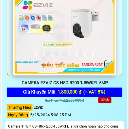
CAMERA EZVIZ CS-H8C-R200-1J5WKFL 5MP
Giá Khuyến Mãi:
1,800,000 ₫
(+ VAT 8%)
10%%
Giá Niêm Yết:2,000,000 ₫
Thương Hiệu
Ezviz
Ngày Đăng
5/25/2024 5:08:25 PM
Camera IP Wifi CS-H8c-R200-1J5WKFL là lựa chọn hoàn hảo cho công