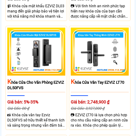
📹 Khóa cửa mật khẩu EZVIZ DL03
📷 Với tình hình an ninh phức tạp
mang đến giải pháp bảo vệ tiện lợi
hiện nay khóa cửa của bạn cần
với khả năng mở khóa nhanh và
được năng cấp về mặt chắc chắn
kiểm soát linh hoạt. Khóa cửa cửa
và công nghệ giúp đảm bảo an
EZVIZ kết nối trực tiếp với điện
ninh và kiểm soát ra vào hiệu quả
thoại qua APP EZVIZ hỗ trợ theo
hơn. Với Khóa Cửa An Ninh EZVIZ
dõi và điều khiển khóa cửa từ xa
DL05 bạn sẽ sở hữu khóa cửa với 6
phù hợp cho nhà ở căn hộ hoặc
hình thức mở khóa và nhiều chức
văn phòng hiện đại.
năng an ninh như Cảnh báo phá
hoại và kiểm soát ra vào từ xa
ngay trên điện thoại
K
K
Hóa Cửa Cho Văn Phòng EZVIZ
Hóa Cửa Vân Tay EZVIZ LT70
DL50FVS
Giá bán: 5%-35%
Giá bán: 2,748,900 ₫
Giá Gốc: 00 ₫
Giá Gốc: 3,927,000 ₫
📸 Khóa cửa vân tay Ezviz
📷 EZVIZ LT70 là lựa chọn phù hợp
DL50FVS sở hữu thiết kế thanh lịch
cho nhu cầu nâng cấp an ninh cửa
và sáng trọng nhưng vẫn đảm bảo
ra vào. Khóa cho phép quản lý
sự chắc chắn với cùng nhiều
người dùng dễ dàng theo dõi trạng
phương thức mở cửa tiện lợi như
thái hoạt động và hỗ trợ cảnh báo