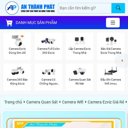
DANH MỤC SẢN PHẨM
Camera Ezviz
Camera Full Color
Lắp Camera Ezviz
Báo Giá Camera
Dùng Sim 4G
360 Ezviz
Trong Nhà
Ezviz Trong Nhà
Camera 360 Báo
Camera Có
Camera Quan Sát
Đầu Ghi Camera
Động Ezviz
Chống Ngược
Rõ Nét
Wifi Imou
Sáng Ezviz
›
›
›
›
Trang chủ
Camera Quan Sát
Camera Wifi
Camera Ezviz Giá Rẻ