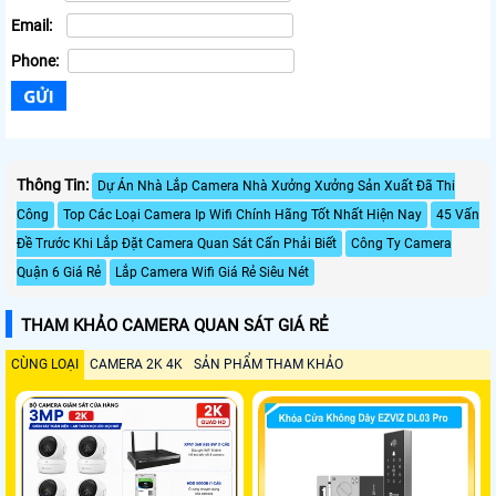
Email:
Phone:
Thông Tin:
Dự Án Nhà Lắp Camera Nhà Xưởng Xưởng Sản Xuất Đã Thi
Công
Top Các Loại Camera Ip Wifi Chính Hãng Tốt Nhất Hiện Nay
45 Vấn
Đề Trước Khi Lắp Đặt Camera Quan Sát Cấn Phải Biết
Công Ty Camera
Quận 6 Giá Rẻ
Lắp Camera Wifi Giá Rẻ Siêu Nét
THAM KHẢO CAMERA QUAN SÁT GIÁ RẺ
CÙNG LOẠI
CAMERA 2K 4K
SẢN PHẨM THAM KHẢO