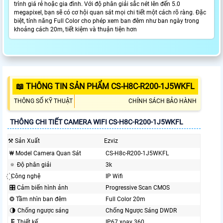
trình giá rẻ hoặc gia đình. Với độ phân giải sắc nét lên đến 5.0
megapixel, bạn sẽ có cơ hội quan sát mọi chi tiết một cách rõ ràng. Đặc
biệt, tính năng Full Color cho phép xem ban đêm như ban ngày trong
khoảng cách 20m, tiết kiệm và thuận tiện hơn
📖 THÔNG TIN SẢN PHẨM CS-H8C-R200-1J5WKFL
THÔNG SỐ KỸ THUẬT
CHÍNH SÁCH BẢO HÀNH
THÔNG CHI TIẾT CAMERA WIFI CS-H8C-R200-1J5WKFL
⚒ Sản Xuất
Ezviz
₩ Model Camera Quan Sát
CS-H8c-R200-1J5WKFL
🔅 Độ phân giải
3k
꙰ Công nghệ
IP Wifi
🎛 Cảm biến hình ảnh
Progressive Scan CMOS
❂ Tầm nhìn ban đêm
Full Color 20m
🌗 Chống ngược sáng
Chống Ngược Sáng DWDR
🗜️ Thiết kế
IP67 xoay 360