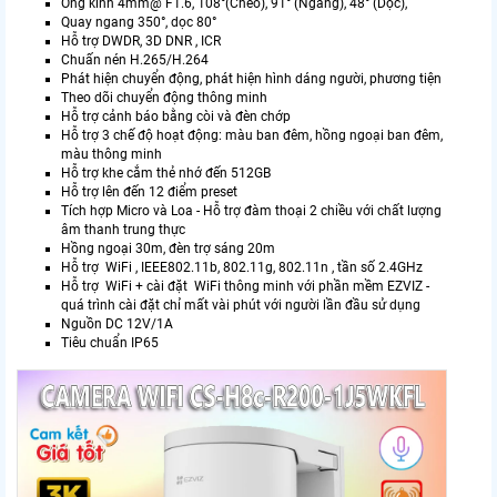
Ống kính 4mm@ F1.6, 108°(Chéo), 91° (Ngang), 48° (Dọc),
Quay ngang 350°, dọc 80°
Hỗ trợ DWDR, 3D DNR , ICR
Chuấn nén H.265/H.264
Phát hiện chuyển động, phát hiện hình dáng người, phương tiện
Theo dõi chuyển động thông minh
Hỗ trợ cảnh báo bằng còi và đèn chớp
Hỗ trợ 3 chế độ hoạt động: màu ban đêm, hồng ngoại ban đêm,
màu thông minh
Hỗ trợ khe cắm thẻ nhớ đến 512GB
Hỗ trợ lên đến 12 điểm preset
Tích hợp Micro và Loa - Hỗ trợ đàm thoại 2 chiều với chất lượng
âm thanh trung thực
Hồng ngoại 30m, đèn trợ sáng 20m
Hỗ trợ WiFi , IEEE802.11b, 802.11g, 802.11n , tần số 2.4GHz
Hỗ trợ WiFi + cài đặt WiFi thông minh với phần mềm EZVIZ -
quá trình cài đặt chỉ mất vài phút với người lần đầu sử dụng
Nguồn DC 12V/1A
Tiêu chuẩn IP65