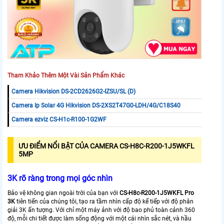
Tham Khảo Thêm Một Vài Sản Phẩm Khác
Camera Hikvision DS-2CD2626G2-IZSU/SL (D)
Camera Ip Solar 4G Hikvision DS-2XS2T47G0-LDH/4G/C18S40
Camera ezviz CS-H1c-R100-1G2WF
ƯU ĐIỂM NỔI BẬT CỦA CAMERA CS-H8C-R200-1J5WKFL
5MP
3K rõ ràng trong mọi góc nhìn
Bảo vệ không gian ngoài trời của bạn với
CS-H8c-R200-1J5WKFL
Pro
3K
tiên tiến của chúng tôi, tạo ra tầm nhìn cấp độ kế tiếp với độ phân
giải 3K ấn tượng. Với chỉ một máy ảnh với độ bao phủ toàn cảnh 360
độ, mỗi chi tiết được làm sống động với một cái nhìn sắc nét, và hầu