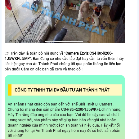
👉 Trên đây là toàn bộ nội dung về "
Camera Ezviz
CS-H8c-R200-
1J5WKFL 5MP
". Bạn đang có nhu cầu lắp đặt hay cần tư vấn thêm hãy
liên hệ ngay cho An Thành Phát chúng tôi qua phần thông tin liên lạc
bên dưới! Cảm ơn các bạn đã xem và theo dõi!
CÔNG TY TNHH TM-DV ĐẦU TƯ AN THÀNH PHÁT
An Thành Phát chào đón bạn đến với Thế Giới Thiết Bị Camera.
Chúng tôi mang đến sản phẩm
CS-H8c-R200-1J5WKFL
chính hãng,
Hãy Tin rằng đáp ứng nhu cầu của bạn. Với độ tin cậy cao và chất
lượng vượt trội, sản phẩm này sẽ giúp bạn bảo vệ ngôi nhà hoặc
doanh nghiệp của mình một cách an toàn và hiệu quả. Hãy kết nối
với chúng tôi tại An Thành Phát ngay hôm nay để sở hữu sản phẩm
tốt nhất!"