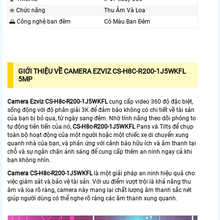
☣️ Chức năng
Thu Âm Và Loa
🌄 Công nghệ ban đêm
Có Màu Ban Ðêm
GIỚI THIỆU VỀ CAMERA EZVIZ CS-H8C-R200-1J5WKFL
5MP
Camera Ezviz
CS-H8c-R200-1J5WKFL
cung cấp video 360 độ đặc biệt,
sống động với độ phân giải 3K để đảm bảo không có chi tiết về tài sản
của bạn bị bỏ qua, từ ngày sang đêm. Nhờ tính năng theo dõi phóng to
tự động tiên tiến của nó,
CS-
H8c-R200-1J5WKFL
Pans và Tilts để chụp
toàn bộ hoạt động của một người hoặc một chiếc xe di chuyển xung
quanh nhà của bạn, và phản ứng với cảnh báo hữu ích và âm thanh tại
chỗ và sự ngăn chặn ánh sáng để cung cấp thêm an ninh ngay cả khi
bạn không nhìn.
Camera
CS-H8c-R200-1J5WKFL
là một giải pháp an ninh hiệu quả cho
việc giám sát và bảo vệ tài sản. Với ưu điểm vượt trội là khả năng thu
âm và loa rõ ràng, camera này mang lại chất lượng âm thanh sắc nét
giúp người dùng có thể nghe rõ ràng các âm thanh xung quanh.