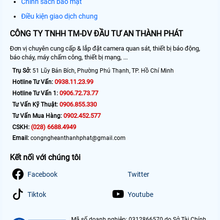
Chính sách bảo mật
Điều kiện giao dịch chung
CÔNG TY TNHH TM-DV ĐẦU TƯ AN THÀNH PHÁT
Đơn vị chuyên cung cấp & lắp đặt camera quan sát, thiết bị báo động,
báo cháy, máy chấm công, thiết bị mạng, ...
Trụ Sở:
51 Lũy Bán Bích, Phường Phú Thạnh, TP. Hồ Chí Minh
0938.11.23.99
Hotline Tư Vấn:
0906.72.73.77
Hotline Tư Vấn 1:
0906.855.330
Tư Vấn Kỹ Thuật:
0902.452.577
Tư Vấn Mua Hàng:
(028) 6688.4949
CSKH:
Email:
congngheanthanhphat@gmail.com
Kết nối với chúng tôi
Facebook
Twitter
Tiktok
Youtube
Mã số doanh nghiệp: 0312866570 do Sở Tài Chính