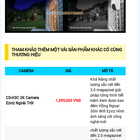
THAM KHẢO THÊM MỘT VÀI SẢN PHẨM KHÁC CÓ CÙNG
THƯƠNG HIỆU
CAMERA
GIÁ
MÔ TẢ
Khả Năng chất
lượng sắc nét đến
3.0 megapixel giải
pháp công trình tiết
CS-H3C 2K Camera
1,399,000 VNĐ
kiệm Xem được ban
Ezviz Ngoài Trời
đêm Hồng Ngoại
30m Wifi Ezviz Hình
ảnh sáng với công
nghệ mới
chất lượng sắc nét
đến 2.0 megapixel