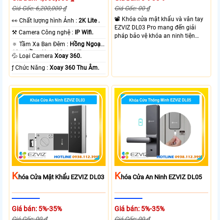
Giá Gốc: 6,200,000 ₫
Giá Gốc: 00 ₫
📽 Khóa cửa mật khẩu và vân tay
️👀 Chất lượng hình Ảnh :
2K Lite .
EZVIZ DL03 Pro mang đến giải
⚒ Camera Công nghệ :
IP Wifi.
pháp bảo vệ khóa an ninh tiện
🔅 Tầm Xa Ban Đêm :
Hồng Ngoại
dụng và linh hoạt với nhiều hình
10m Hồng Ngoại Smart IR.
thưc mở khóa cùng với thiết kế gọn
💦 Loại Camera
Xoay 360.
gàng và chắc chắn. EZVIZ DL03
️ƒ Chức Năng :
Xoay 360 Thu Âm.
Pro hỗ trợ mở khóa nhanh dễ sử
dụng phù hợp cho gia đình và văn
phòng giúp kiểm soát ra vào linh
hoạt.
K
K
Hóa Cửa Mật Khẩu EZVIZ DL03
Hóa Cửa An Ninh EZVIZ DL05
Giá bán: 5%-35%
Giá bán: 5%-35%
Giá Gốc: 00 ₫
Giá Gốc: 00 ₫