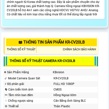
chính ngạch từ Korea chất lượng cao. Đây là sản phẩm chuyên cho dự
án chất lượng cao, giá thành hợp lý. Camera hồng ngoại KBVISION KR-
CV20LB hỗ trợ 4in1 xem các công nghệ HDCVI/ HDTVI/ AHD/ Analog.
Có chất liệu vỏ kim loại chịu nắng mưa tốt có thể dùng lắp ngoài trời
📖 THÔNG TIN SẢN PHẨM KR-CV20LB
THÔNG SỐ KỸ THUẬT
CHÍNH SÁCH BẢO HÀNH
THÔNG SỐ KỸ THUẬT CAMERA KR-CV20LB
❄ Sản Phẩm Hãng
KBvision
☄️ Model Camera Quan Sát
KR-CV20LB
️⚡ Độ phân giải
FULL HD 1080P
🔄 Cảm biến hình ảnh
CMOS
🔦 Tầm nhìn ban đêm
Hồng Ngoại 60m
♢ Chống ngược sáng
Cân Bằng Ánh Sáng BLC
💢 Thiết kế
Thân Plastic