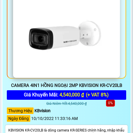
CAMERA 4IN1 HỒNG NGOẠI 2MP KBVISION KR-CV20LB
Giá Khuyến Mãi:
4,540,000 ₫
(+ VAT 8%)
0%
Giá Niêm Yết:4,540,000 ₫
Thương Hiệu
KBvision
Ngày Đăng
10/10/2022 11:33:16 AM
KBVISION KR-CV20LB là dòng camera KR-SERIES chính hãng, nhập khẩu