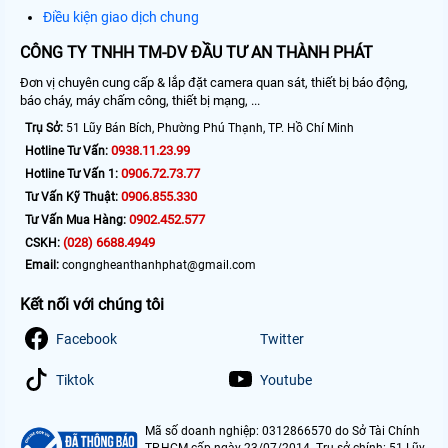
Điều kiện giao dịch chung
CÔNG TY TNHH TM-DV ĐẦU TƯ AN THÀNH PHÁT
Đơn vị chuyên cung cấp & lắp đặt camera quan sát, thiết bị báo động,
báo cháy, máy chấm công, thiết bị mạng, ...
Trụ Sở:
51 Lũy Bán Bích, Phường Phú Thạnh, TP. Hồ Chí Minh
0938.11.23.99
Hotline Tư Vấn:
0906.72.73.77
Hotline Tư Vấn 1:
0906.855.330
Tư Vấn Kỹ Thuật:
0902.452.577
Tư Vấn Mua Hàng:
(028) 6688.4949
CSKH:
Email:
congngheanthanhphat@gmail.com
Kết nối với chúng tôi
Facebook
Twitter
Tiktok
Youtube
Mã số doanh nghiệp: 0312866570 do Sở Tài Chính
TP.HCM cấp ngày 23/07/2014. Trụ sở chính: 51 Lũy