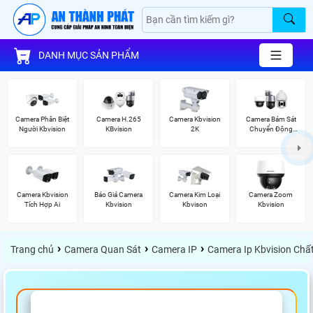
DANH MỤC SẢN PHẨM
Camera Phân Biệt
Camera H.265
Camera Kbvision
Camera Bám Sát
Người Kbvision
KBvision
2K
Chuyển Động
Kbvision
Camera Kbvision
Báo Giá Camera
Camera Kim Loại
Camera Zoom
Tích Hợp Ai
Kbvision
Kbvison
Kbvision
›
›
›
Trang chủ
Camera Quan Sát
Camera IP
Camera Ip Kbvision Chấ