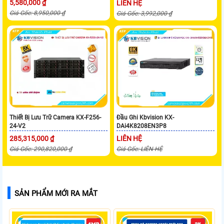
5,580,000 ₫
LIÊN HỆ
Giá Gốc: 8,950,000 ₫
Giá Gốc: 3,992,000 ₫
Thiết Bị Lưu Trữ Camera KX-F256-
Đầu Ghi Kbvision KX-
24-V2
DAi4K8208EN3P8
285,315,000 ₫
LIÊN HỆ
Giá Gốc: 290,820,000 ₫
Giá Gốc: LIÊN HỆ
SẢN PHẨM MỚI RA MẮT