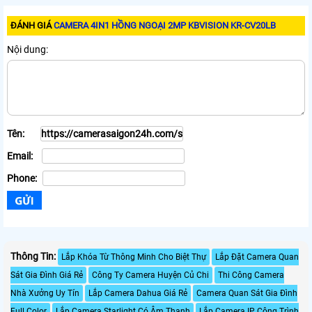
ĐÁNH GIÁ
CAMERA 4IN1 HỒNG NGOẠI 2MP KBVISION KR-CV20LB
Nội dung:
Tên:
Email:
Phone:
Thông Tin:
Lắp Khóa Từ Thông Minh Cho Biệt Thự
Lắp Đặt Camera Quan
Sát Gia Đình Giá Rẻ
Công Ty Camera Huyện Củ Chi
Thi Công Camera
Nhà Xưởng Uy Tín
Lắp Camera Dahua Giá Rẻ
Camera Quan Sát Gia Đình
Full Color
Lắp Camera Starlight Có Âm Thanh
Lắp Camera IP Công Trình