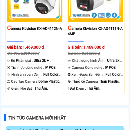
C
C
Amera Kbvision KX-AD4112N-A
Amera Kbvision KX-AD4111N-A
4MP
Giá bán: 1,469,000 ₫
Giá bán: 1,469,000 ₫
Giá Gốc: 2,260,000 ₫
Giá Gốc: 2,260,000 ₫
✨ Độ Phân giải :
Ultra 2k + .
️👀 Chất lượng hình Ảnh :
Ultra 2k +
.
⚒ Tích hợp công nghệ :
IP POE.
⚜️ Camera Công nghệ :
IP POE.
🔅 Hình ảnh ban đêm :
Full Color
❂ Xem Được Ban Đêm :
Full Color
30m Có Màu Ban Ðêm.
30m Có Màu Ban Ðêm.
♊ Cấu Tạo Camera
Dome Plastic.
💎 Thiết Kế Camera
Thân Plastic.
️💠 Điểm Nỗi Bật :
Thu Âm.
️ƒ Đặt Điểm :
Thu Âm.
TIN TỨC CAMERA MỚI NHẤT