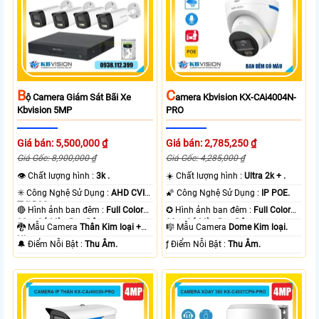
B
C
Ộ Camera Giám Sát Bãi Xe
Amera Kbvision KX-CAi4004N-
Kbvision 5MP
PRO
Giá bán: 5,500,000 ₫
Giá bán: 2,785,250 ₫
Giá Gốc: 8,900,000 ₫
Giá Gốc: 4,285,000 ₫
👁 Chất lượng hình :
3k .
☀️ Chất lượng hình :
Ultra 2k + .
✳️ Công Nghệ Sử Dụng :
AHD CVI
🌠 Công Nghệ Sử Dụng :
IP POE.
TVI BCS.
🔴 Hình ảnh ban đêm :
Full Color
✪ Hình ảnh ban đêm :
Full Color
80m Có Màu Ban Ðêm.
30m Có Màu Ban Ðêm.
🐉️ Mẫu Camera
Thân Kim loại +
🎼️ Mẫu Camera
Dome Kim loại.
Nhựa.
️🔔 Điểm Nỗi Bật :
Thu Âm.
️ƒ Điểm Nỗi Bật :
Thu Âm.