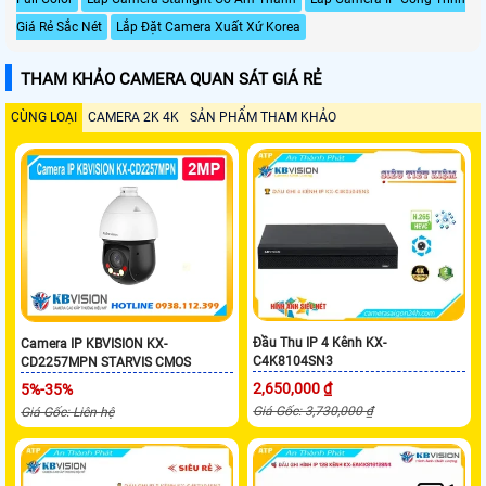
Giá Rẻ Sắc Nét
Lắp Đặt Camera Xuất Xứ Korea
THAM KHẢO CAMERA QUAN SÁT GIÁ RẺ
CÙNG LOẠI
CAMERA 2K 4K
SẢN PHẨM THAM KHẢO
Đầu Thu IP 4 Kênh KX-
Camera IP KBVISION KX-
C4K8104SN3
CD2257MPN STARVIS CMOS
2,650,000 ₫
5%-35%
Giá Gốc: 3,730,000 ₫
Giá Gốc: Liên hệ