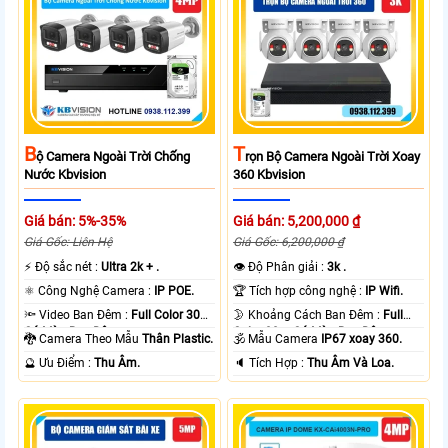
B
T
Ộ Camera Ngoài Trời Chống
Rọn Bộ Camera Ngoài Trời Xoay
Nước Kbvision
360 Kbvision
Giá bán: 5%-35%
Giá bán: 5,200,000 ₫
Giá Gốc: Liên Hệ
Giá Gốc: 6,200,000 ₫
️⚡ Độ sắc nét :
Ultra 2k + .
👁 Độ Phân giải :
3k .
⚛️ Công Nghệ Camera :
IP POE.
🏆 Tích hợp công nghệ :
IP Wifi.
🔦 Video Ban Đêm :
Full Color 30m
🌛 Khoảng Cách Ban Đêm :
Full
Có Màu Ban Ðêm.
Color 30m Có Màu Ban Ðêm.
🐉️ Camera Theo Mẫu
Thân Plastic.
🕉️ Mẫu Camera
IP67 xoay 360.
️🔮 Ưu Điểm :
Thu Âm.
️🔈 Tích Hợp :
Thu Âm Và Loa.