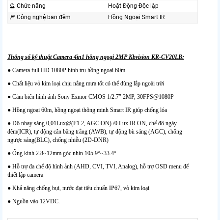
🔮 Chức năng
Hoặt Động Độc lập
🎆 Công nghệ ban đêm
Hồng Ngoại Smart IR
Thông số kỹ thuật Camera 4in1 hồng ngoại 2MP Kbvision KR-CV20LB:
● Camera full HD 1080P hình trụ hồng ngoại 60m
● Chất liệu vỏ kim loại chịu nắng mưa tốt có thể dùng lắp ngoài trời
● Cảm biến hình ảnh Sony Exmor CMOS 1/2.7″ 2MP, 30FPS@1080P
● Hồng ngoại 60m, hồng ngoại thông minh Smart IR giúp chống lóa
● Độ nhạy sáng 0,01Lux@(F1.2, AGC ON) /0 Lux IR ON, chế độ ngày
đêm(ICR), tự động cân bằng trắng (AWB), tự động bù sáng (AGC), chống
ngược sáng(BLC), chống nhiễu (2D-DNR)
● Ống kính 2.8~12mm góc nhìn 105.9°~33.4°
● Hỗ trợ đa chế độ hình ảnh (AHD, CVI, TVI, Analog), hỗ trợ OSD menu để
thiết lập camera
● Khả năng chống bụi, nước đạt tiêu chuẩn IP67, vỏ kim loại
● Nguồn vào 12VDC.