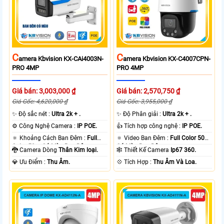
C
C
Amera Kbvision KX-CAi4003N-
Amera Kbvision KX-C4007CPN-
PRO 4MP
PRO 4MP
Giá bán: 3,003,000 ₫
Giá bán: 2,570,750 ₫
Giá Gốc: 4,620,000 ₫
Giá Gốc: 3,955,000 ₫
✨ Độ sắc nét :
Ultra 2k + .
✨ Độ Phân giải :
Ultra 2k + .
⚙ Công Nghệ Camera :
IP POE.
👍 Tích hợp công nghệ :
IP POE.
🔅 Khoảng Cách Ban Đêm :
Full
🔅 Video Ban Đêm :
Full Color 50m
Color 50m Có Màu Ban Ðêm.
Có Màu Ban Ðêm.
🐉️ Camera Dòng
Thân Kim loại.
🕸️ Thiết Kế Camera
Ip67 360.
️💎 Ưu Điểm :
Thu Âm.
️💠 Tích Hợp :
Thu Âm Và Loa.