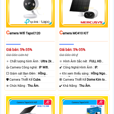
C
C
Amera Wifi TapoC120
Amera MC410 KIT
Giá bán: 5%-35%
Giá bán: 5%-35%
Giá Gốc: Liên hệ
Giá Gốc: 00 ₫
🔅 Chất lượng hình Ảnh :
Ultra 2k +
🔆 Hình Ảnh Sắc nét :
FULL HD
.
1080P .
👍 Camera Công nghệ :
IP Wifi.
🌠 Công Nghệ Hình Ảnh :
IP.
💥 Giám sát Ban Đêm :
Hồng
⭐ Khi xem thiếu sáng :
Hồng Ngoại
Ngoại 10m Hồng Ngoại SMD.
10m Hồng Ngoại SMD.
🛡 Camera Thiết Kế
Cube.
🕸️ Camera Thiết Kế
Dome Kim loại
+ Nhựa.
️☣️ Chức Năng :
Thu Âm.
️✔️ Khả Năng :
Thu Âm.