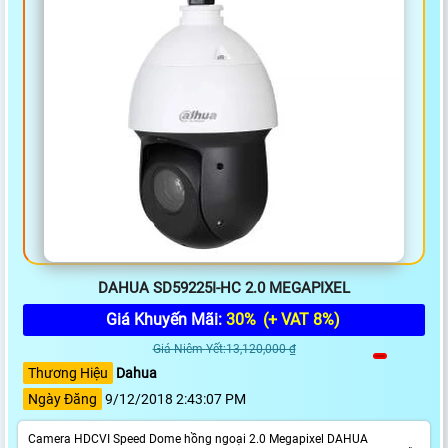
DAHUA SD59225I-HC 2.0 MEGAPIXEL
Giá Khuyến Mãi:
30%
(+ VAT 8%)
Giá Niêm Yết:13,120,000 ₫
Thương Hiệu
Dahua
Ngày Đăng
9/12/2018 2:43:07 PM
Camera HDCVI Speed Dome hồng ngoại 2.0 Megapixel DAHUA