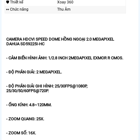
🛡 Thiết kế
Xoay 360
↭ Chức năng
Thu Âm
CAMERA HDCVI SPEED DOME HỒNG NGOẠI 2.0 MEGAPIXEL
DAHUA SD59225I-HC
- CẢM BIẾN HÌNH ẢNH: 1/2.8 INCH 2MEGAPIXEL EXMOR R CMOS.
- ĐỘ PHÂN GIẢI: 2 MEGAPIXEL.
- ĐỘ PHÂN GIẢI GHI HÌNH: 25/30FPS@1080P,
25/30/50/60FPS@720P.
- ỐNG KÍNH: 4.8~120MM.
- ZOOM QUANG: 25X.
- ZOOM SỐ: 16X.