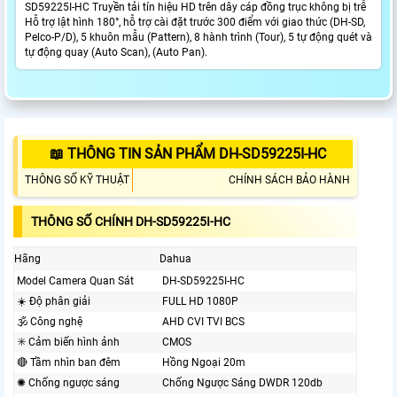
SD59225I-HC Truyền tải tín hiệu HD trên dây cáp đồng trục không bị trễ
Hỗ trợ lật hình 180°, hỗ trợ cài đặt trước 300 điểm với giao thức (DH-SD,
Pelco-P/D), 5 khuôn mẫu (Pattern), 8 hành trình (Tour), 5 tự động quét và
tự động quay (Auto Scan), (Auto Pan).
📖 THÔNG TIN SẢN PHẨM DH-SD59225I-HC
THÔNG SỐ KỸ THUẬT
CHÍNH SÁCH BẢO HÀNH
THÔNG SỐ CHÍNH DH-SD59225I-HC
Hãng
Dahua
Model Camera Quan Sát
DH-SD59225I-HC
☀️ Độ phân giải
FULL HD 1080P
🕉️ Công nghệ
AHD CVI TVI BCS
✳️ Cảm biến hình ảnh
CMOS
🔴 Tầm nhìn ban đêm
Hồng Ngoại 20m
✺ Chống ngược sáng
Chống Ngược Sáng DWDR 120db