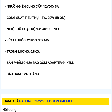
- NGUỒN ĐIỆN CUNG CẤP: 12VDC/ 3A.
- CÔNG SUẤT TIÊU THỤ: 13W, 20W (IR ON).
- NHIỆT ĐỘ HOẠT ĐỘNG: -40ºC ~ 70ºC.
- KÍCH THƯỚC: Φ196 X 309 MM.
- TRỌNG LƯỢNG: 6.8KG.
- SẢN PHẨM CHƯA BAO GỒM ADAPTER ĐI KÈM.
- BẢO HÀNH: 24 THÁNG.
ĐÁNH GIÁ
DAHUA SD59225I-HC 2.0 MEGAPIXEL
Nội dung: