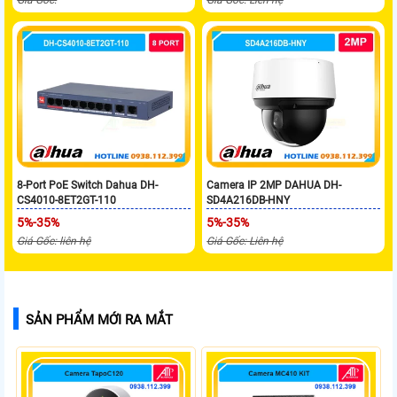
8-Port PoE Switch Dahua DH-
Camera IP 2MP DAHUA DH-
CS4010-8ET2GT-110
SD4A216DB-HNY
5%-35%
5%-35%
Giá Gốc: liên hệ
Giá Gốc: Liên hệ
SẢN PHẨM MỚI RA MẮT