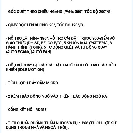
- GÓC QUÉT THEO CHIỀU NGANG (PAN): 360°, TỐC ĐỘ 200°/S.
- QUAY DỌC LÊN XUỐNG: 90°, TỐC ĐỘ 120°/S.
- HỖ TRỢ LẬT HÌNH 180°, HỖ TRỢ CÀI ĐẶT TRƯỚC 300 ĐIỂM VỚI
GIAO THỨC (DH-SD, PELCO-P/D), 5 KHUÔN MẪU (PATTERN), 8
HÀNH TRÌNH (TOUR), 5 TỰ ĐỘNG QUÉT VÀ TỰ ĐỘNG QUAY
(AUTO SCAN), (AUTO PAN).
- HỖ TRỢ CHẠY LẠI CÁC CÀI ĐẶT TRƯỚC KHI CÓ THAO TÁC ĐIỀU
KHIỂN (IDLE MOTION).
- TÍCH HỢP 1 DÂY CẮM MICRO.
- 2 KÊNH BÁO ĐỘNG NGÕ VÀO, 1 KÊNH BÁO ĐỘNG NGÕ RA.
- CỔNG KẾT NỐI: RS485.
- TIÊU CHUẨN CHỐNG THẤM NƯỚC VÀ BỤI: IP66 (THÍCH HỢP SỬ
DỤNG TRONG NHÀ VÀ NGOÀI TRỜI).