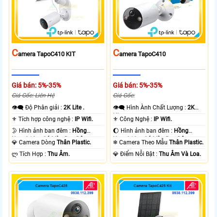
C
C
Amera TapoC410 KIT
Amera TapoC410
Giá bán: 5%-35%
Giá bán: 5%-35%
Giá Gốc: Liên Hệ
Giá Gốc:
👁️‍🗨 Độ Phân giải :
2K Lite .
👁️‍🗨 Hình Ành Chất Lượng :
2K
Lite .
⚜️ Tích hợp công nghệ :
IP Wifi.
⚜️ Công Nghệ :
IP Wifi.
🌛 Hình ảnh ban đêm :
Hồng
🌔 Hình ảnh ban đêm :
Hồng
Ngoại 10m Có Màu Ban Ðêm.
Ngoại 10m Có Màu Ban Ðêm.
💎 Camera Dòng
Thân Plastic.
❄ Camera Theo Mẫu
Thân Plastic.
️ლ Tích Hợp :
Thu Âm.
️💎 Điểm Nỗi Bật :
Thu Âm Và Loa.