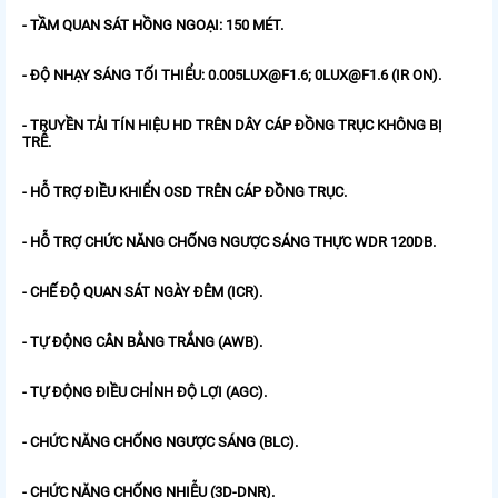
- TẦM QUAN SÁT HỒNG NGOẠI: 150 MÉT.
- ĐỘ NHẠY SÁNG TỐI THIỂU: 0.005LUX@F1.6; 0LUX@F1.6 (IR ON).
- TRUYỀN TẢI TÍN HIỆU HD TRÊN DÂY CÁP ĐỒNG TRỤC KHÔNG BỊ
TRỄ.
- HỖ TRỢ ĐIỀU KHIỂN OSD TRÊN CÁP ĐỒNG TRỤC.
- HỖ TRỢ CHỨC NĂNG CHỐNG NGƯỢC SÁNG THỰC WDR 120DB.
- CHẾ ĐỘ QUAN SÁT NGÀY ĐÊM (ICR).
- TỰ ĐỘNG CÂN BẰNG TRẮNG (AWB).
- TỰ ĐỘNG ĐIỀU CHỈNH ĐỘ LỢI (AGC).
- CHỨC NĂNG CHỐNG NGƯỢC SÁNG (BLC).
- CHỨC NĂNG CHỐNG NHIỄU (3D-DNR).