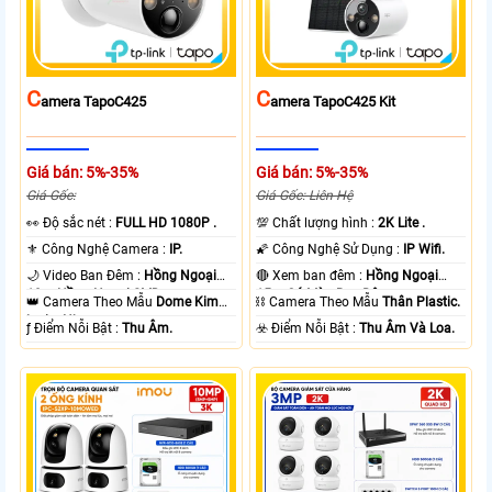
C
C
Amera TapoC425
Amera TapoC425 Kit
Giá bán: 5%-35%
Giá bán: 5%-35%
Giá Gốc:
Giá Gốc: Liên Hệ
️👀 Độ sắc nét :
FULL HD 1080P .
💯 Chất lượng hình :
2K Lite .
⚜️ Công Nghệ Camera :
IP.
🌠 Công Nghệ Sử Dụng :
IP Wifi.
🌙 Video Ban Đêm :
Hồng Ngoại
🔴 Xem ban đêm :
Hồng Ngoại
10m Hồng Ngoại SMD.
15m Có Màu Ban Ðêm.
👑 Camera Theo Mẫu
Dome Kim
⛓ Camera Theo Mẫu
Thân Plastic.
loại + Nhựa.
️ƒ Điểm Nỗi Bật :
Thu Âm.
️☣️ Điểm Nỗi Bật :
Thu Âm Và Loa.