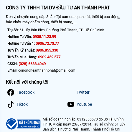
CÔNG TY TNHH TM-DV ĐẦU TƯ AN THÀNH PHÁT
Đơn vị chuyên cung cấp & lắp đặt camera quan sát, thiết bị báo động,
báo cháy, máy chấm công, thiết bị mạng, ...
Trụ Sở:
51 Lũy Bán Bích, Phường Phú Thạnh, TP. Hồ Chí Minh
0938.11.23.99
Hotline Tư Vấn:
0906.72.73.77
Hotline Tư Vấn 1:
0906.855.330
Tư Vấn Kỹ Thuật:
0902.452.577
Tư Vấn Mua Hàng:
(028) 6688.4949
CSKH:
Email:
congngheanthanhphat@gmail.com
Kết nối với chúng tôi
Facebook
Twitter
Tiktok
Youtube
Mã số doanh nghiệp: 0312866570 do Sở Tài Chính
TP.HCM cấp ngày 23/07/2014. Trụ sở chính: 51 Lũy
Bán Bích, Phường Phú Thạnh, Thành Phố Hồ Chí