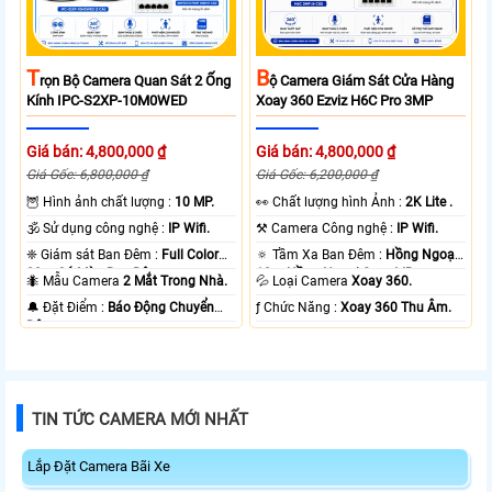
T
B
Rọn Bộ Camera Quan Sát 2 Ống
Ộ Camera Giám Sát Cửa Hàng
Kính IPC-S2XP-10M0WED
Xoay 360 Ezviz H6C Pro 3MP
Giá bán: 4,800,000 ₫
Giá bán: 4,800,000 ₫
Giá Gốc: 6,800,000 ₫
Giá Gốc: 6,200,000 ₫
🦉 Hình ảnh chất lượng :
10 MP.
️👀 Chất lượng hình Ảnh :
2K Lite .
🕉️ Sử dụng công nghệ :
IP Wifi.
⚒ Camera Công nghệ :
IP Wifi.
❈ Giám sát Ban Đêm :
Full Color
🔅 Tầm Xa Ban Đêm :
Hồng Ngoại
20m Có Màu Ban Ðêm.
10m Hồng Ngoại Smart IR.
🐜 Mẫu Camera
2 Mắt Trong Nhà.
💦 Loại Camera
Xoay 360.
️🔔 Đặt Điểm :
Báo Động Chuyển
️ƒ Chức Năng :
Xoay 360 Thu Âm.
Động.
TIN TỨC CAMERA MỚI NHẤT
Lắp Đặt Camera Bãi Xe