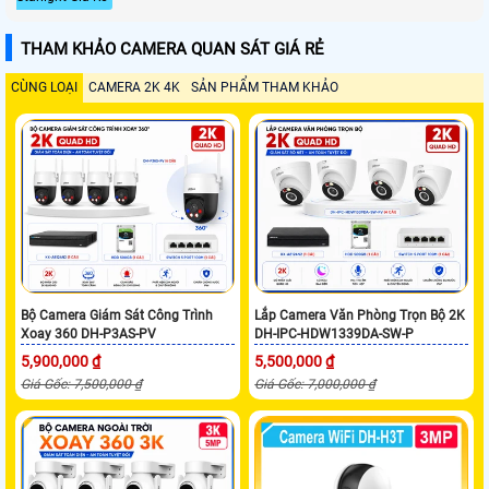
THAM KHẢO CAMERA QUAN SÁT GIÁ RẺ
CÙNG LOẠI
CAMERA 2K 4K
SẢN PHẨM THAM KHẢO
Bộ Camera Giám Sát Công Trình
Lắp Camera Văn Phòng Trọn Bộ 2K
Xoay 360 DH-P3AS-PV
DH-IPC-HDW1339DA-SW-P
5,900,000 ₫
5,500,000 ₫
Giá Gốc: 7,500,000 ₫
Giá Gốc: 7,000,000 ₫