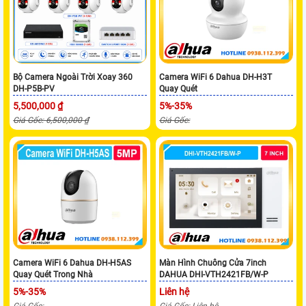
Bộ Camera Ngoài Trời Xoay 360
Camera WiFi 6 Dahua DH-H3T
DH-P5B-PV
Quay Quét
5,500,000 ₫
5%-35%
Giá Gốc: 6,500,000 ₫
Giá Gốc:
Camera WiFi 6 Dahua DH-H5AS
Màn Hình Chuông Cửa 7inch
Quay Quét Trong Nhà
DAHUA DHI-VTH2421FB/W-P
5%-35%
Liên hệ
Giá Gốc:
Giá Gốc: Liên hệ