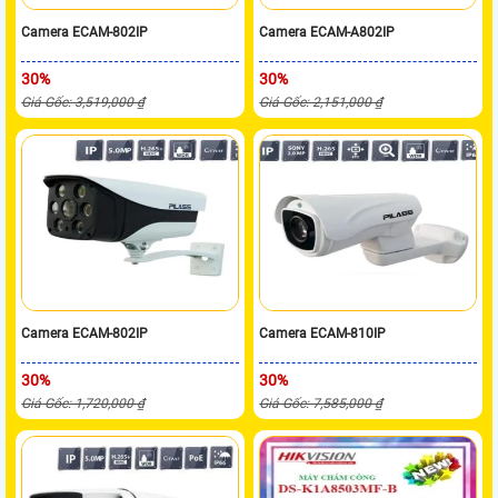
Camera ECAM-802IP
Camera ECAM-A802IP
30%
30%
Giá Gốc: 3,519,000 ₫
Giá Gốc: 2,151,000 ₫
Camera ECAM-802IP
Camera ECAM-810IP
30%
30%
Giá Gốc: 1,720,000 ₫
Giá Gốc: 7,585,000 ₫