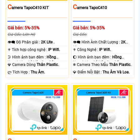
C
C
Amera TapoC410 KIT
Amera TapoC410
Giá bán: 5%-35%
Giá bán: 5%-35%
Giá Gốc: Liên Hệ
Giá Gốc:
👁️‍🗨 Độ Phân giải :
2K Lite .
👁️‍🗨 Hình Ành Chất Lượng :
2K
Lite .
⚜️ Tích hợp công nghệ :
IP Wifi.
⚜️ Công Nghệ :
IP Wifi.
🌛 Hình ảnh ban đêm :
Hồng
🌔 Hình ảnh ban đêm :
Hồng
Ngoại 10m Có Màu Ban Ðêm.
Ngoại 10m Có Màu Ban Ðêm.
💎 Camera Dòng
Thân Plastic.
❄ Camera Theo Mẫu
Thân Plastic.
️ლ Tích Hợp :
Thu Âm.
️💎 Điểm Nỗi Bật :
Thu Âm Và Loa.