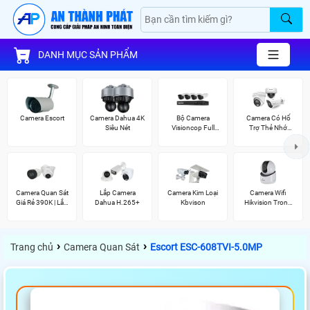
DANH MỤC SẢN PHẨM
Camera Escort
Camera Dahua 4K
Bộ Camera
Camera Có Hổ
Siêu Nét
Visioncop Full
Trợ Thẻ Nhớ
Color
Vantech
Camera Quan Sát
Lắp Camera
Camera Kim Loại
Camera Wifi
Giá Rẻ 390K | Lắp
Dahua H.265+
Kbvison
Hikvision Trong
Đặt Tận Nơi
Nhà
›
›
Trang chủ
Camera Quan Sát
Escort ESC-608TVI-5.0MP