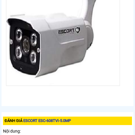
ĐÁNH GIÁ
ESCORT ESC-608TVI-5.0MP
Nội dung: