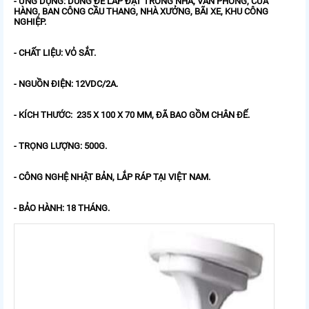
- ỨNG DỤNG: DÙNG ĐỂ LẮP ĐẶT TRONG NHÀ, VĂN PHÒNG, CỬA
HÀNG, BAN CÔNG CẦU THANG, NHÀ XƯỞNG, BÃI XE, KHU CÔNG
NGHIỆP.
- CHẤT LIỆU: VỎ SẮT.
- NGUỒN ĐIỆN: 12VDC/2A.
- KÍCH THƯỚC: 235 X 100 X 70 MM, ĐÃ BAO GỒM CHÂN ĐẾ.
- TRỌNG LƯỢNG: 500G.
- CÔNG NGHỆ NHẬT BẢN, LẮP RÁP TẠI VIỆT NAM.
- BẢO HÀNH: 18 THÁNG.