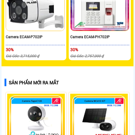
Camera ECAM-P702IP
Camera ECAM-PH702IP
30%
30%
Giá Gốc: 3,715,000 ₫
Giá Gốc: 2,757,000 ₫
SẢN PHẨM MỚI RA MẮT