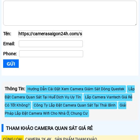
Tên:
Email:
Phone:
Thông Tin:
Hướng Dẫn Cài Đặt Xem Camera Giám Sát Dòng Questek
Lắp
Đặt Camera Quan Sát Tại Huế Dịch Vụ Uy Tín
Lắp Camera Vantech Giá Rẻ
Có Tốt Không?
Công Ty Lắp Đặt Camera Quan Sát Tại Thái Bình
Giải
Pháp Lắp Đặt Camera Wifi Cho Nhà Ở, Chung Cư
THAM KHẢO CAMERA QUAN SÁT GIÁ RẺ
CÙNG LOẠI
CAMERA 2K 4K
SẢN PHẨM THAM KHẢO