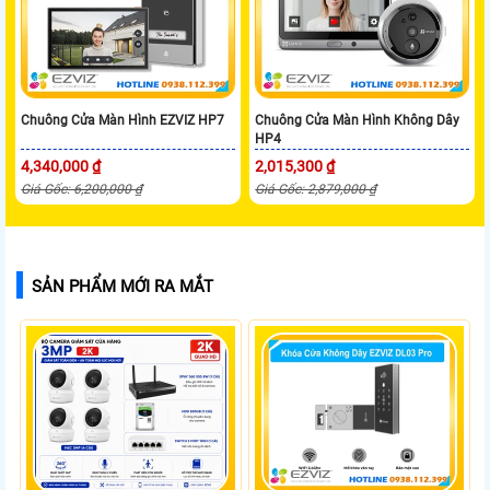
Chuông Cửa Màn Hình EZVIZ HP7
Chuông Cửa Màn Hình Không Dây
HP4
4,340,000 ₫
2,015,300 ₫
Giá Gốc: 6,200,000 ₫
Giá Gốc: 2,879,000 ₫
SẢN PHẨM MỚI RA MẮT