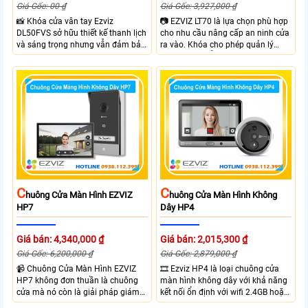
Giá Gốc: 00 ₫
Giá Gốc: 3,927,000 ₫
📸 Khóa cửa vân tay Ezviz
📷 EZVIZ LT70 là lựa chọn phù hợp
DL50FVS sở hữu thiết kế thanh lịch
cho nhu cầu nâng cấp an ninh cửa
và sáng trọng nhưng vẫn đảm bảo
ra vào. Khóa cho phép quản lý
sự chắc chắn với cùng nhiều
người dùng dễ dàng theo dõi trạng
phương thức mở cửa tiện lợi như
thái hoạt động và hỗ trợ cảnh báo
vân tay, mật khẩu, thẻ từ và điều
thông minh qua điện thoại. Khóa
khiển từ xa qua app. Ezviz
cửa mang lại sự tiện lợi nhờ sự linh
DL50FVS hỗ trợ quản lý người
hoạt trong cách sử dụng như vân
dùng cảnh báo an ninh và kiểm tra
tay, mật khẩu và thẻ từ đảm bảo
trạng thái khóa giúp kiểm soát ra
kiểm soát ra vào hiệu quả.
vào từ xa qua app EZVIZ
C
C
Huông Cửa Màn Hình EZVIZ
Huông Cửa Màn Hình Không
HP7
Dây HP4
Giá bán: 4,340,000 ₫
Giá bán: 2,015,300 ₫
Giá Gốc: 6,200,000 ₫
Giá Gốc: 2,879,000 ₫
📹 Chuông Cửa Màn Hình EZVIZ
🎞 Ezviz HP4 là loại chuông cửa
HP7 không đơn thuần là chuông
màn hình không dây với khả năng
cửa mà nó còn là giải pháp giám
kết nối ổn định với wifi 2.4GB hoặc
sát an ninh toàn diện cho khu vực
tần số trộn. Với camera chuông