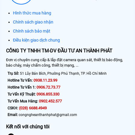
Hình thức mua hàng
Chính sách giao nhận
Chính sách bảo mật
Điều kiện giao dịch chung
CÔNG TY TNHH TM-DV ĐẦU TƯ AN THÀNH PHÁT
Đơn vị chuyên cung cấp & lắp đặt camera quan sát, thiết bị báo động,
báo cháy, máy chấm công, thiết bị mạng, ...
Trụ Sở:
51 Lũy Bán Bích, Phường Phú Thạnh, TP. Hồ Chí Minh
0938.11.23.99
Hotline Tư Vấn:
0906.72.73.77
Hotline Tư Vấn 1:
0906.855.330
Tư Vấn Kỹ Thuật:
0902.452.577
Tư Vấn Mua Hàng:
(028) 6688.4949
CSKH:
Email:
congngheanthanhphat@gmail.com
Kết nối với chúng tôi