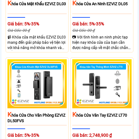
K
K
Hóa Cửa Mật Khẩu EZVIZ DL03
Hóa Cửa An Ninh EZVIZ DL05
Giá bán: 5%-35%
Giá bán: 5%-35%
Giá Gốc: 00 ₫
Giá Gốc: 00 ₫
📹 Khóa cửa mật khẩu EZVIZ DL03
📷 Với tình hình an ninh phức tạp
mang đến giải pháp bảo vệ tiện lợi
hiện nay khóa cửa của bạn cần
với khả năng mở khóa nhanh và
được năng cấp về mặt chắc chắn
kiểm soát linh hoạt. Khóa cửa cửa
và công nghệ giúp đảm bảo an
EZVIZ kết nối trực tiếp với điện
ninh và kiểm soát ra vào hiệu quả
thoại qua APP EZVIZ hỗ trợ theo
hơn. Với Khóa Cửa An Ninh EZVIZ
dõi và điều khiển khóa cửa từ xa
DL05 bạn sẽ sở hữu khóa cửa với 6
phù hợp cho nhà ở căn hộ hoặc
hình thức mở khóa và nhiều chức
văn phòng hiện đại.
năng an ninh như Cảnh báo phá
hoại và kiểm soát ra vào từ xa
ngay trên điện thoại
K
K
Hóa Cửa Cho Văn Phòng EZVIZ
Hóa Cửa Vân Tay EZVIZ LT70
DL50FVS
Giá bán: 5%-35%
Giá bán: 2,748,900 ₫