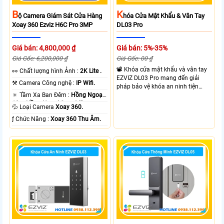
B
K
Ộ Camera Giám Sát Cửa Hàng
Hóa Cửa Mật Khẩu & Vân Tay
Xoay 360 Ezviz H6C Pro 3MP
DL03 Pro
Giá bán: 4,800,000 ₫
Giá bán: 5%-35%
Giá Gốc: 6,200,000 ₫
Giá Gốc: 00 ₫
📽 Khóa cửa mật khẩu và vân tay
️👀 Chất lượng hình Ảnh :
2K Lite .
EZVIZ DL03 Pro mang đến giải
⚒ Camera Công nghệ :
IP Wifi.
pháp bảo vệ khóa an ninh tiện
🔅 Tầm Xa Ban Đêm :
Hồng Ngoại
dụng và linh hoạt với nhiều hình
10m Hồng Ngoại Smart IR.
thưc mở khóa cùng với thiết kế gọn
💦 Loại Camera
Xoay 360.
gàng và chắc chắn. EZVIZ DL03
️ƒ Chức Năng :
Xoay 360 Thu Âm.
Pro hỗ trợ mở khóa nhanh dễ sử
dụng phù hợp cho gia đình và văn
phòng giúp kiểm soát ra vào linh
hoạt.