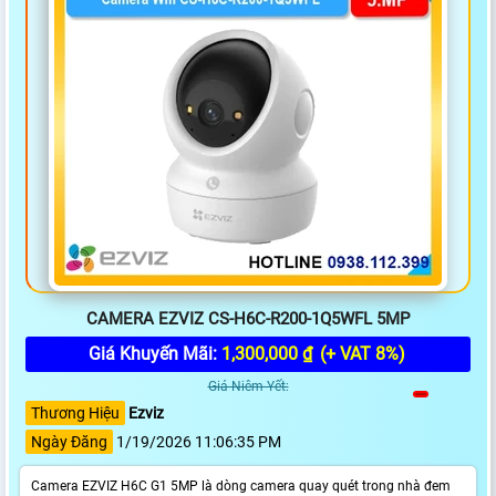
CAMERA EZVIZ CS-H6C-R200-1Q5WFL 5MP
Giá Khuyến Mãi:
1,300,000 ₫
(+ VAT 8%)
Giá Niêm Yết:
Thương Hiệu
Ezviz
Ngày Đăng
1/19/2026 11:06:35 PM
Camera EZVIZ H6C G1 5MP là dòng camera quay quét trong nhà đem