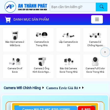
DANH MỤC SẢN PHẨM
Báo Giá Camera 2
Camera Ezviz
Lắp Camera Ezviz
Camera Có
Mắt Ezviz
Trong Nhà
2K
Chống Ngược
Sáng Ezviz
Camera Onvif
Camera 2 Ống
Báo Giá Camera
Camera Full Color
Ezviz
Kính Ezviz Ngoài
Ezviz Trong Nhà
Ezviz Trong Nhà
Trời
Camera Wifi Chính Hãng
Camera Ezviz Giá Rẻ