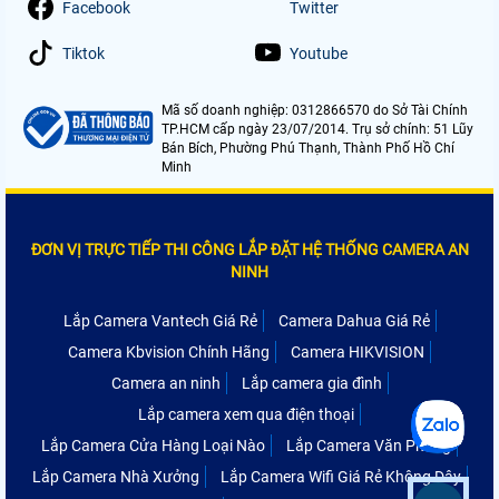
Facebook
Twitter
Tiktok
Youtube
Mã số doanh nghiệp: 0312866570 do Sở Tài Chính
TP.HCM cấp ngày 23/07/2014. Trụ sở chính: 51 Lũy
Bán Bích, Phường Phú Thạnh, Thành Phố Hồ Chí
Minh
ĐƠN VỊ TRỰC TIẾP THI CÔNG LẮP ĐẶT HỆ THỐNG CAMERA AN
NINH
Lắp Camera Vantech Giá Rẻ
Camera Dahua Giá Rẻ
Camera Kbvision Chính Hãng
Camera HIKVISION
Camera an ninh
Lắp camera gia đình
Lắp camera xem qua điện thoại
Lắp Camera Cửa Hàng Loại Nào
Lắp Camera Văn Phòng
Lắp Camera Nhà Xưởng
Lắp Camera Wifi Giá Rẻ Không Dây