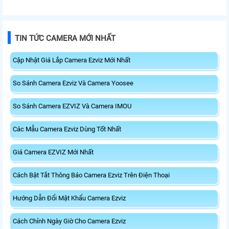
cổng nhà mà không cần lắp
cửa gốc rộng bao quát toàn bộ
camera giám sát thông thương.
khu vực ra vào độ phân giải Full
Với camera được tích hợp trong bộ
HD giám sát rỏ nét, khây thẻ nhớ
chuông cửa với độ phân giải 2K
lên đến 512Gb lưu trữ video và các
TIN TỨC CAMERA MỚI NHẤT
đảm bảo khu vực ra vào luôn được
sự kiện, tích hợp Micro và loa đàm
giám sát
thoại 2 chiều
Cập Nhật Giá Lắp Camera Ezviz Mới Nhất
So Sánh Camera Ezviz Và Camera Yoosee
So Sánh Camera EZVIZ Và Camera IMOU
Các Mẫu Camera Ezviz Dùng Tốt Nhất
Giá Camera EZVIZ Mới Nhất
Cách Bật Tắt Thông Báo Camera Ezviz Trên Điện Thoại
Hướng Dẫn Đổi Mật Khẩu Camera Ezviz
Cách Chỉnh Ngày Giờ Cho Camera Ezviz