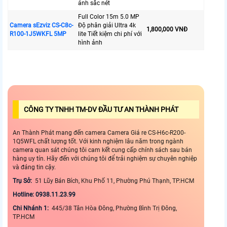
ảnh sắc nét
Full Color 15m 5.0 MP
Camera sEzviz CS-C8c-
Độ phân giải Ultra 4k
1,800,000 VNĐ
R100-1J5WKFL 5MP
lite Tiết kiệm chi phí với
hình ảnh
CÔNG TY TNHH TM-DV ĐẦU TƯ AN THÀNH PHÁT
An Thành Phát mang đến camera Camera Giá re CS-H6c-R200-
1Q5WFL chất lượng tốt. Với kinh nghiệm lâu năm trong ngành
camera quan sát chúng tôi cam kết cung cấp chính sách sau bán
hàng uy tín. Hãy đến với chúng tôi để trải nghiệm sự chuyên nghiệp
và đáng tin cậy.
Trụ Sở:
51 Lũy Bán Bích, Khu Phố 11, Phường Phú Thạnh, TP.HCM
Hotline: 0938.11.23.99
Chi Nhánh 1:
445/38 Tân Hòa Đông, Phường Bình Trị Đông,
TP.HCM