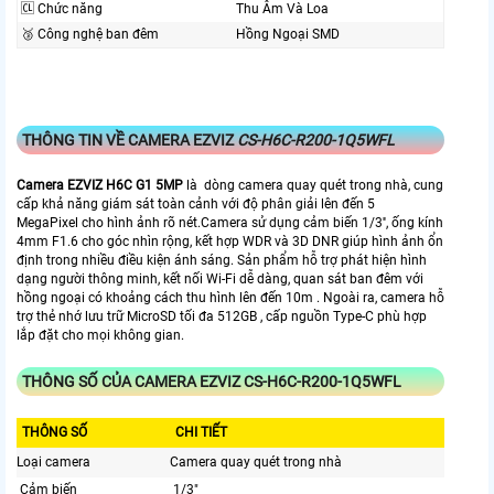
🆑 Chức năng
Thu Âm Và Loa
🥉 Công nghệ ban đêm
Hồng Ngoại SMD
THÔNG TIN VỀ CAMERA EZVIZ
CS-H6C-R200-1Q5WFL
Camera EZVIZ H6C G1 5MP
là dòng camera quay quét trong nhà, cung
cấp khả năng giám sát toàn cảnh với độ phân giải lên đến 5
MegaPixel cho hình ảnh rõ nét.Camera sử dụng cảm biến 1/3'', ống kính
4mm F1.6 cho góc nhìn rộng, kết hợp WDR và 3D DNR giúp hình ảnh ổn
định trong nhiều điều kiện ánh sáng. Sản phẩm hỗ trợ phát hiện hình
dạng người thông minh, kết nối Wi-Fi dễ dàng, quan sát ban đêm với
hồng ngoại có khoảng cách thu hình lên đến 10m . Ngoài ra, camera hỗ
trợ thẻ nhớ lưu trữ MicroSD tối đa 512GB , cấp nguồn Type-C phù hợp
lắp đặt cho mọi không gian.
THÔNG SỐ CỦA CAMERA EZVIZ CS-H6C-R200-1Q5WFL
THÔNG SỐ
CHI TIẾT
Loại camera
Camera quay quét trong nhà
Cảm biến
1/3"