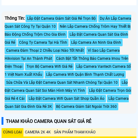
Thông Tin:
Lắp Đặt Camera Giám Sát Giá Rẻ Trọn Bộ
Dự Án Lắp Camera
Quan Sát Công Ty Tại Quận 10
Nên Lắp Camera Chống Trôm Hay Thiết Bị
Báo Động Chống Trộm Cho Gia Đình
Lắp Đặt Camera Quan Sát Gia Đình
Giá Rẻ
Công Ty Camera Tại Hà Tĩnh
Lắp Camera An Ninh Gia Đình
Camera Đàm Thoại 2 Chiều Loại Nào Tốt Nhất
Vì Sao Lắp Camera
Hikvision Tại An Thành Phát
Cách Bật Tắt Thông Báo Camera Imou Trên
Điện Thoại
Trọn Bộ Camera Wifi Giá Rẻ
Lắp Camera Vantech Camera Số
1 Việt Nam Xuất Khẩu
Lắp Camera Wifi Quận Bình Thạnh Chất Lượng
Sửa Chữa Và Lắp Đặt Camera Quan Sát Nhanh Chóng Tại Quận 10
Lắp
Đặt Camera Quan Sát Soi Màn Hình Máy Vi Tính
Lắp Đặt Camera Trọn Gói
Giá Rẻ 4 Cái
Lắp Đặt Camera Wifi Quan Sát Shop Quần Áo
Lắp Camera
Quan Sát Gia Đình Gía Rẻ 3K
Bộ Camera Giám Sát Ngoài Trời 360
THAM KHẢO CAMERA QUAN SÁT GIÁ RẺ
CÙNG LOẠI
CAMERA 2K 4K
SẢN PHẨM THAM KHẢO