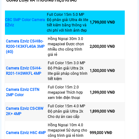
CÙNG LOẠI VÀ THƯƠNG HIỆU KHÁC
Full Color 15m 5.0 MP
C8C 5MP Color Camera
Độ phân giải Ultra 4k lite
1,799,000 VNĐ
EZviz
tiết kiệm băng thông và
chi phí với hình ảnh đẹp
Hồng Ngoại 30m 3.0
Camera Ezviz CS-H8c-
megapixel Được chọn
R200-1K3KFL4GA 3MP
2,000,000 VNĐ
nhiều cho công trình
(4G)
giá rẻ
Full Color 15m 3.0 MP
Camera Ezviz CS-H4-
Độ Phân giải Ultra 2k
1,500,000 VNĐ
R201-1H3WKFL 4MP
lite giải pháp công trình
tiết kiệm
Full Color 15m 2.0
Camera Ezviz C3TN
megapixel Thích hợp
1,399,000 VNĐ
2MP Color
xem trên điện thoại
Full Color 15m 4.0 MP
Camera Ezviz CS-C8W
Độ phân giải Ultra 2k
1,899,000 VNĐ
2K+ 4MP
Cho dự án cao cấp
Hồng Ngoại 10m 4.0
megapixel Sử dụng cho
Camera Ezviz H6C 4MP
999,000 VNĐ
công trình giá rẻ hình