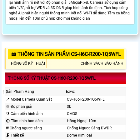
lại hình ảnh rõ nét với độ phân giải 5MegaPixel. Camera sử dụng cảm
biến 1/3", hỗ trợ WDR và 3D DNR giúp hình ảnh ổn định. Tích hợp công
nghệ AI phát hiện người thông minh, kết nối Wi-Fi dễ dàng.Tầm xa hồng
ngoại lên đến 10m phù hợp cho mọi không gian
📖 THÔNG TIN SẢN PHẨM CS-H6C-R200-1Q5WFL
THÔNG SỐ KỸ THUẬT
CHÍNH SÁCH BẢO HÀNH
THÔNG SỐ KỸ THUẬT CS-H6C-R200-1Q5WFL
꙰ Sản Phẩm Hãng
Ezviz
📍 Model Camera Quan Sát
CS-H6c-R200-1Q5WFL
🔆 Độ phân giải
3k
🔰 Cảm biến hình ảnh
CMOS
🌔 Tầm nhìn ban đêm
Hồng Ngoại 10m
₩ Chống ngược sáng
Chống Ngược Sáng DWDR
🗜️ Thiết kế
Dome Kim loại