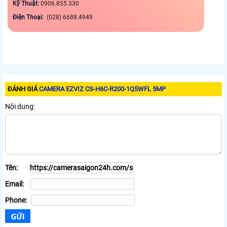
Kỹ Thuật:
0906.855.330
Điện Thoại:
(028) 6688.4949
ĐÁNH GIÁ
CAMERA EZVIZ CS-H6C-R200-1Q5WFL 5MP
Nội dung:
Tên:
Email:
Phone: