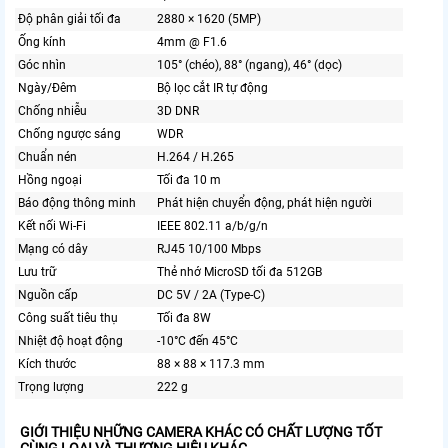
Độ phân giải tối đa
2880 × 1620 (5MP)
Ống kính
4mm @ F1.6
Góc nhìn
105° (chéo), 88° (ngang), 46° (dọc)
Ngày/Đêm
Bộ lọc cắt IR tự động
Chống nhiễu
3D DNR
Chống ngược sáng
WDR
Chuẩn nén
H.264 / H.265
Hồng ngoại
Tối đa 10 m
Báo động thông minh
Phát hiện chuyển động, phát hiện người
Kết nối Wi-Fi
IEEE 802.11 a/b/g/n
Mạng có dây
RJ45 10/100 Mbps
Lưu trữ
Thẻ nhớ MicroSD tối đa 512GB
Nguồn cấp
DC 5V / 2A (Type-C)
Công suất tiêu thụ
Tối đa 8W
Nhiệt độ hoạt động
-10°C đến 45°C
Kích thước
88 × 88 × 117.3 mm
Trọng lượng
222 g
GIỚI THIỆU NHỮNG CAMERA KHÁC CÓ CHẤT LƯỢNG TỐT