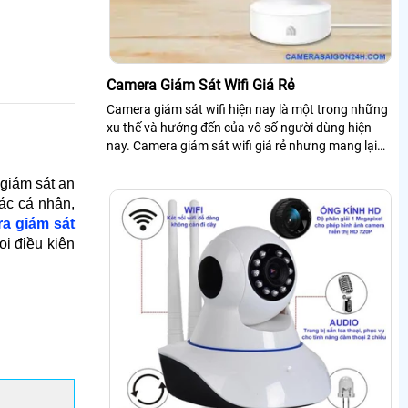
Camera Giám Sát Wifi Giá Rẻ
Camera giám sát wifi hiện nay là một trong những
xu thế và hướng đến của vô số người dùng hiện
nay. Camera giám sát wifi giá rẻ nhưng mang lại
hiệu quả bảo vệ an ninh cao chất lượng nhờ các
tính năng công nghệ được tích hợp trong nó
 giám sát an
ác cá nhân,
a giám sát
i điều kiện