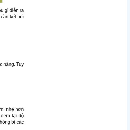
u gì diễn ra
cần kết nối
ức năng. Tuy
ơn, nhẹ hơn
 đem lại độ
hông bị các