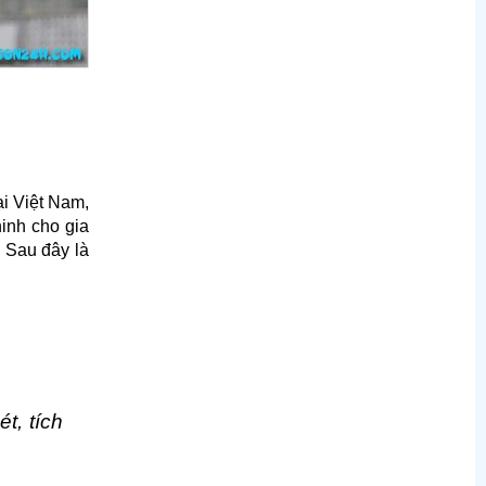
ại Việt Nam,
ninh cho gia
 Sau đây là
t, tích