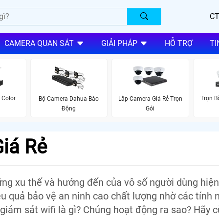
CT
CAMERA QUAN SÁT
GIẢI PHÁP
HỖ TRỢ
TI
 Color
Trọn 
Bộ Camera Dahua Báo
Lắp Camera Giá Rẻ Trọn
Động
Gói
Giá Rẻ
ững xu thế và hướng đến của vô số người dùng hiện
ệu quả bảo vệ an ninh cao chất lượng nhờ các tính 
giám sát wifi là gì? Chúng hoạt động ra sao? Hãy 