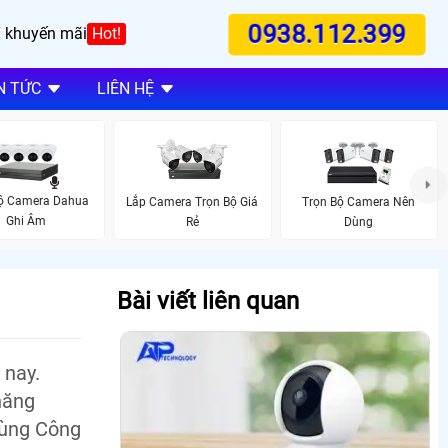
0938.112.399
 khuyến mãi
Hot!
N TỨC
LIÊN HỆ
Bộ Camera Dahua
Lắp Camera Trọn Bộ Giá
Trọn Bộ Camera Nên
Ghi Âm
Rẻ
Dùng
Bài viết liên quan
 nay.
năng
cùng Công