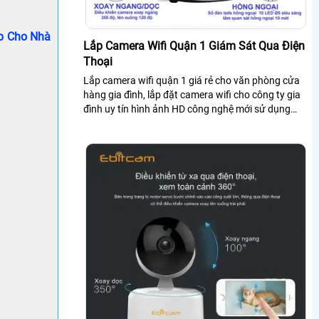
ắp Cho Nhà
Lắp Camera Wifi Quận 1 Giám Sát Qua Điện
Thoại
Lắp camera wifi quận 1 giá rẻ cho văn phòng cửa
hàng gia đình, lắp đặt camera wifi cho công ty gia
đình uy tín hình ảnh HD công nghệ mới sử dụng
camera wifi chính hãng lắp tại quận 1 tiệu chí ổn
định mẫu phong phú đa dạng