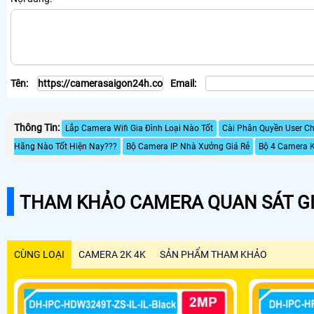
Tên:
Email:
Thông Tin:
Lắp Camera Wifi Gia Đình Loại Nào Tốt
Cài Phân Quyền User C
Hãng Nào Tốt Hiện Nay???
Bộ Camera IP Nhà Xưởng Giá Rẻ
Bộ 4 Camera K
THAM KHẢO CAMERA QUAN SÁT GI
CÙNG LOẠI
CAMERA 2K 4K
SẢN PHẨM THAM KHẢO