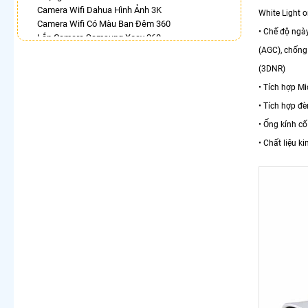
Camera Wifi Dahua Hình Ảnh 3K
White Light o
Camera Wifi Có Màu Ban Đêm 360
• Chế độ ngà
Lắp Camera Samsung Xoay 360
(AGC), chống
Lắp Camera 360 Lắp Trong Nhà
Camera 360 Báo Động Kbvision
(3DNR)
Lắp Camera Xoay 360 Có Ánh Sáng Kép
• Tích hợp 
Camera Full Color 360 Ezviz
Camera Hilook Xoay 360 Độ
• Tích hợp đ
Camera Dahua Xoay 360
• Ống kính c
LẮP CAMERA THEO NHU CẦU
• Chất liệu k
Lắp Camera Văn Phòng Giá Rẻ
Lắp Camera Nhà Xưởng Giá Rẻ
Lắp Camera Gia Đình Giá Rẻ
Lắp Camera Kho Hàng Giá Rẻ
Lắp Camera Cửa Hàng Giá Rẻ
Lắp Camera Wifi Giá Rẻ Chính Hãng
Lắp Camera Công Trình Giá Rẻ
Camera 360 Giá Rẻ