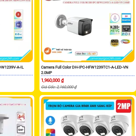
HDW1239V-A-IL
Camera Full Color DH-IPC-HFW1239TC1-A-LED-VN
2.0MP
1,960,000 ₫
Giá Gốc: 2,160,000 ₫