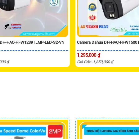
 DH-HAC-HFW1239TLMP-LED-S2-VN
Camera Dahua DH-HAC-HFW1500TL
1,295,000 ₫
,000 ₫
Giá Gốc: 1,850,000 ₫