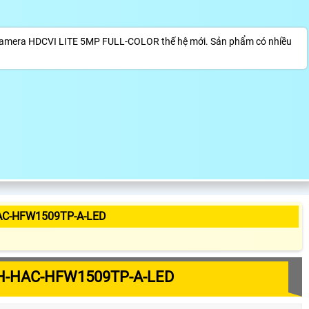
amera HDCVI LITE 5MP FULL-COLOR thế hệ mới. Sản phẩm có nhiều
AC-HFW1509TP-A-LED
H-HAC-HFW1509TP-A-LED