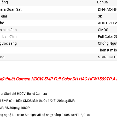
Hãng
Dahua
era Quan Sát
DH-HAC-HF
 giải
3k
ghệ
AHD CVI TV
n hình ảnh
CMOS
ìn ban đêm
Full Color 
gược sáng
Chống Ngư
Thân Kim lo
ăng
STARLIGHT
kỹ thuật Camera HDCVI 5MP Full-Color DH-HAC-HFW1509TP-A-
lor Starlight HDCVI Bullet Camera
ải 5MP cảm biến CMOS kích thước 1/2.7" 20fps@5MP,
MP, 25/30fps@1080P
ng nghệ full-color Starligh với độ nhạy sáng 0.005Lux/F1.2, 0Lux