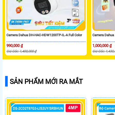
Camera Dahua DH-HAC-HDW1200TP-IL-A Full Color
Camera Dahua
990,000 ₫
1,000,000 ₫
Giá Gốc: 1,400,000 ₫
Giá Gốc: 1,430
SẢN PHẨM MỚI RA MẮT