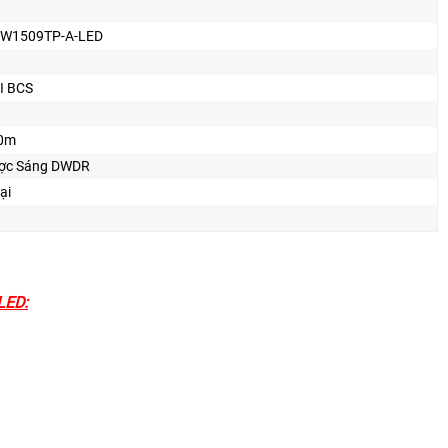
W1509TP-A-LED
I BCS
20m
ợc Sáng DWDR
ại
LED: