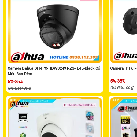
Camera Dahua DH-IPC-HDW3249T-ZS-IL-IL-Black Có
Camera IP Full
Màu Ban Đêm
5%-35%
5%-35%
Giá Gốc: 00 ₫
Giá Gốc: 00 ₫