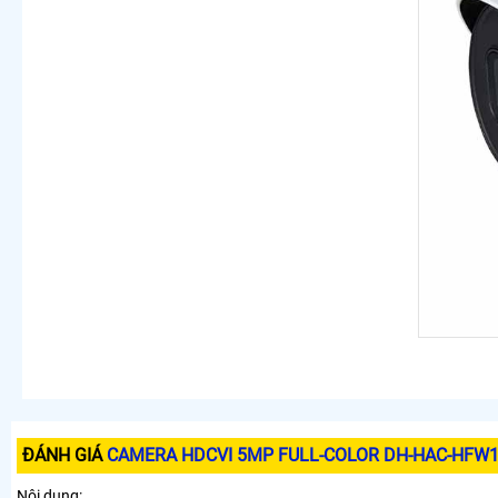
ĐÁNH GIÁ
CAMERA HDCVI 5MP FULL-COLOR DH-HAC-HFW1
Nội dung: