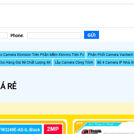
Phone:
ho Camera Kbvision Trên Phần Mềm Kbivms Trên Pc
Phân Phối Camera Vantech
ho Hàng Giá Rẻ Chất Lượng 4K
Lắp Camera Công Trình
Bộ 4 Camera IP Nhà X
Á RẺ