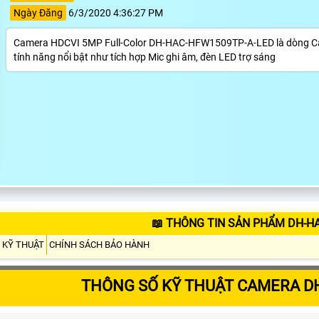
Ngày Đăng
6/3/2020 4:36:27 PM
Camera HDCVI 5MP Full-Color DH-HAC-HFW1509TP-A-LED là dòng C
tính năng nổi bật như tích hợp Mic ghi âm, đèn LED trợ sáng
📖 THÔNG TIN SẢN PHẨM DH-H
 KỸ THUẬT
CHÍNH SÁCH BẢO HÀNH
THÔNG SỐ KỸ THUẬT CAMERA D