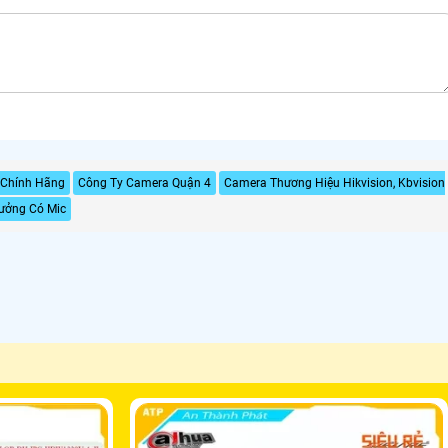
 Chính Hãng
Công Ty Camera Quận 4
Camera Thương Hiệu Hikvision, Kbvision
ưởng Có Mic