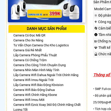
Sản Phẩm 
Model Cam
🔆 Độ phân
⚜️ Công n
🔄 Cảm biế
DANH MỤC SẢN PHẨM
🌚 Tầm nh
Camera Có Đọc Mã QR
Camera Cho Xe Nâng
₪ Chống n
Tư Vấn Chọn Camera Cho Kho Logistics
💎 Thiết kế
Camera Giá Rẻ Nhất
🔮 Chức n
Lắp Camera Phòng Phẩu Thuật
Camera Có Chống Trộm
Camera Cho Công Trình Chuyên Dụng
Camera Nhìn Màn Hình Máy Tính
Thông số 
Lắp Camera Wifi Dahua Ngoài Trời Chính Hãng
Camera Wifi Imou Ngoài Trời
Lắp Camera Wifi Báo Động Kbvision
• 5MP Full-co
Camera Wifi Báo Động Dahua
Camera Wifi Chính Hãng Kbone
• Độ phân gi
Camera Wifi Imou Mới
25/30fps@4
Camera Wifi Ezviz Xoay 360 Độ Chính Hãng Chất
• Tích hợp cô
Lượng Tốt