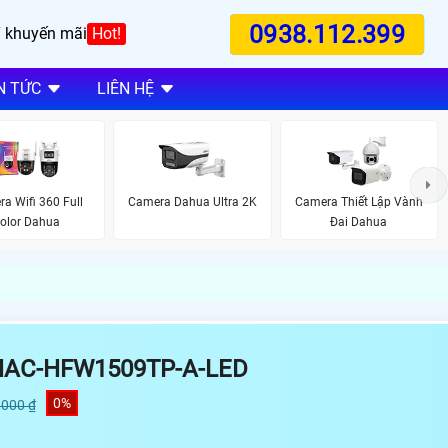
0938.112.399
 khuyến mãi
Hot!
N TỨC
LIÊN HỆ
a Wifi 360 Full
Camera Dahua Ultra 2K
Camera Thiết Lập Vành
olor Dahua
Đai Dahua
HAC-HFW1509TP-A-LED
0%
,000 ₫