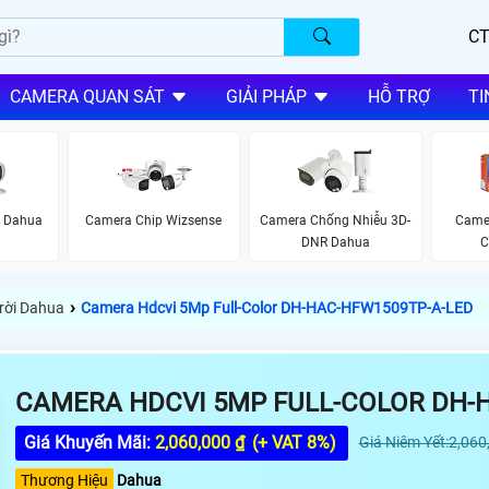
CT
CAMERA QUAN SÁT
GIẢI PHÁP
HỖ TRỢ
TI
i Dahua
Camera Chip Wizsense
Camera Chống Nhiễu 3D-
Camer
DNR Dahua
C
›
rời Dahua
Camera Hdcvi 5Mp Full-Color DH-HAC-HFW1509TP-A-LED
CAMERA HDCVI 5MP FULL-COLOR DH-
Giá Khuyến Mãi:
2,060,000 ₫
(+ VAT 8%)
Giá Niêm Yết:2,060
Thương Hiệu
Dahua