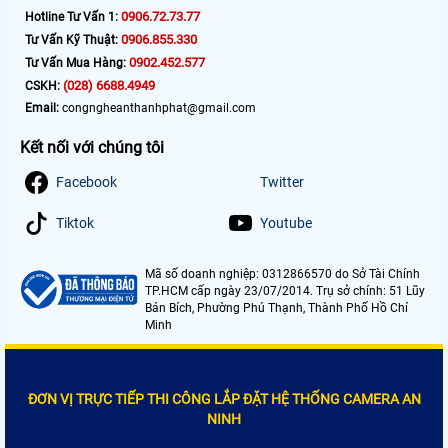
0906.72.73.77
Hotline Tư Vấn 1:
0906.855.330
Tư Vấn Kỹ Thuật:
0902.452.577
Tư Vấn Mua Hàng:
(028) 6688.4949
CSKH:
Email:
congngheanthanhphat@gmail.com
Kết nối với chúng tôi
Facebook
Twitter
Tiktok
Youtube
Mã số doanh nghiệp: 0312866570 do Sở Tài Chính
TP.HCM cấp ngày 23/07/2014. Trụ sở chính: 51 Lũy
Bán Bích, Phường Phú Thạnh, Thành Phố Hồ Chí
Minh
ĐƠN VỊ TRỰC TIẾP THI CÔNG LẮP ĐẶT HỆ THỐNG CAMERA AN
NINH