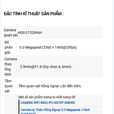
ĐẶC TÍNH KĨ THUẬT SẢN PHẨM :
Camera
HDS-2152IRAH
quan sát
Độ
phân
5.0 Megapixel (2560 × 1440@20fps).
giải
Camera
theo
2.8mm@F1.8 (tùy chọn 4, 6mm).
ống
kính
Tầm
quan
Tầm quan sát hồng ngoại: Lên đến 30m.
sát
Một số sản phẩm tương tự chất lượng tốt
CAMERA WIFI IMOU IPC-GS7EP-5M0WE
Camera Ip Thân Hồng Ngoại 2.0 Megapixel J-Tech