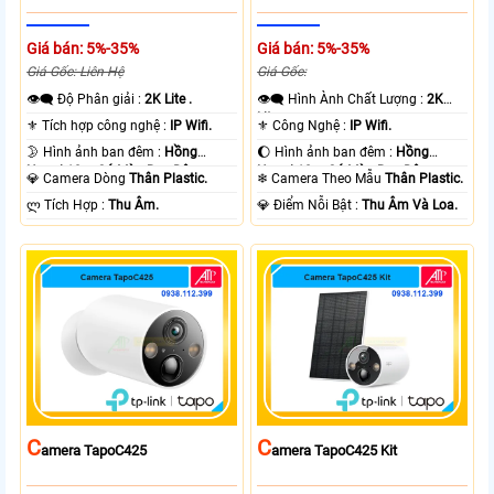
Giá bán: 5%-35%
Giá bán: 5%-35%
Giá Gốc: Liên Hệ
Giá Gốc:
👁️‍🗨 Độ Phân giải :
2K Lite .
👁️‍🗨 Hình Ành Chất Lượng :
2K
Lite .
⚜️ Tích hợp công nghệ :
IP Wifi.
⚜️ Công Nghệ :
IP Wifi.
🌛 Hình ảnh ban đêm :
Hồng
🌔 Hình ảnh ban đêm :
Hồng
Ngoại 10m Có Màu Ban Ðêm.
Ngoại 10m Có Màu Ban Ðêm.
💎 Camera Dòng
Thân Plastic.
❄ Camera Theo Mẫu
Thân Plastic.
️ლ Tích Hợp :
Thu Âm.
️💎 Điểm Nỗi Bật :
Thu Âm Và Loa.
C
C
Amera TapoC425
Amera TapoC425 Kit