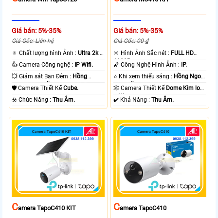
Giá bán: 5%-35%
Giá bán: 5%-35%
Giá Gốc: Liên hệ
Giá Gốc: 00 ₫
🔅 Chất lượng hình Ảnh :
Ultra 2k +
🔆 Hình Ảnh Sắc nét :
FULL HD
.
1080P .
👍 Camera Công nghệ :
IP Wifi.
🌠 Công Nghệ Hình Ảnh :
IP.
💥 Giám sát Ban Đêm :
Hồng
⭐ Khi xem thiếu sáng :
Hồng Ngoại
Ngoại 10m Hồng Ngoại SMD.
10m Hồng Ngoại SMD.
🛡 Camera Thiết Kế
Cube.
🕸️ Camera Thiết Kế
Dome Kim loại
+ Nhựa.
️☣️ Chức Năng :
Thu Âm.
️✔️ Khả Năng :
Thu Âm.
C
C
Amera TapoC410 KIT
Amera TapoC410