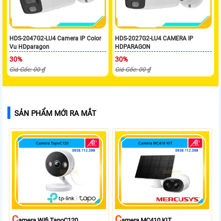
HDS-2047G2-LU4 Camera IP Color
HDS-2027G2-LU4 CAMERA IP
Vu HDparagon
HDPARAGON
30%
30%
Giá Gốc: 00 ₫
Giá Gốc: 00 ₫
SẢN PHẨM MỚI RA MẮT
C
C
Amera Wifi TapoC120
Amera MC410 KIT