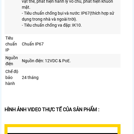
vật thể, phát hiện hành lý vô chủ, phát hiện khuôn
mặt.
- Tiêu chuẩn chống bụi và nước: IP67(thích hợp sử
dụng trong nhà và ngoài trời).
- Tiêu chuẩn chống va đập: IK10.
Tiêu
chuẩn
Chuẩn IP67
IP
Nguồn
Nguồn điện: 12VDC & PoE.
điện
Chế độ
bảo
24 tháng
hành
HÌNH ẢNH VIDEO THỰC TẾ CỦA SẢN PHẨM :