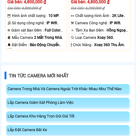
Giá bán: 4,800,000 ₫
Giá bán: 4,800,000 ₫
Giá Gốc: 6,800,000 ₫
Giá Gốc: 6,200,000 ₫
🦉 Hình ảnh chất lượng :
10 MP.
️👀 Chất lượng hình Ảnh :
2K Lite .
🕉️ Sử dụng công nghệ :
IP Wifi.
⚒ Camera Công nghệ :
IP Wifi.
❈ Giám sát Ban Đêm :
Full Color
🔅 Tầm Xa Ban Đêm :
Hồng Ngoại
20m Có Màu Ban Ðêm.
10m Hồng Ngoại Smart IR.
🐜 Mẫu Camera
2 Mắt Trong Nhà.
💦 Loại Camera
Xoay 360.
️🔔 Đặt Điểm :
Báo Động Chuyển
️ƒ Chức Năng :
Xoay 360 Thu Âm.
Động.
TIN TỨC CAMERA MỚI NHẤT
Camera Trong Nhà Và Camera Ngoài Trời Khác Nhau Như Thế Nào
Lắp Camera Giám Sát Phòng Làm Việc
Lắp Camera Kho Hàng Trọn Gói Giá Tốt
Lắp Đặt Camera Bãi Xe