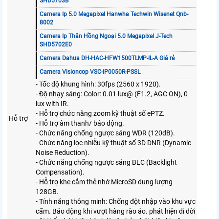
SHD5703B
Camera Ip 5.0 Megapixel Hanwha Techwin Wisenet Qnb-
8002
Camera Ip Thân Hồng Ngoại 5.0 Megapixel J-Tech
SHD5702E0
Camera Dahua DH-HAC-HFW1500TLMP-IL-A Giá rẻ
Camera Visioncop VSC-IP0050R-PSSL
- Tốc độ khung hình: 30fps (2560 x 1920).
- Độ nhạy sáng: Color: 0.01 lux@ (F1.2, AGC ON), 0
lux with IR.
- Hỗ trợ chức năng zoom kỹ thuật số ePTZ.
Hỗ trợ
- Hỗ trợ âm thanh/ báo động.
- Chức năng chống ngược sáng WDR (120dB).
- Chức năng lọc nhiễu kỹ thuật số 3D DNR (Dynamic
Noise Reduction).
- Chức năng chống ngược sáng BLC (Backlight
Compensation).
- Hỗ trợ khe cắm thẻ nhớ MicroSD dung lượng
128GB.
- Tính năng thông minh: Chống đột nhập vào khu vực
cấm. Báo động khi vượt hàng rào ảo. phát hiện di dời