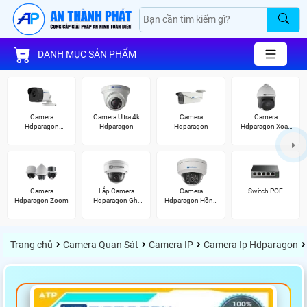
DANH MỤC SẢN PHẨM
Camera
Camera Ultra 4k
Camera
Camera
Hdparagon
Hdparagon
Hdparagon
Hdparagon Xoay
2.0MP
360 Độ
Camera
Lắp Camera
Camera
Switch POE
Hdparagon Zoom
Hdparagon Ghi
Hdparagon Hồng
Âm
Ngoại
›
›
›
›
Trang chủ
Camera Quan Sát
Camera IP
Camera Ip Hdparagon