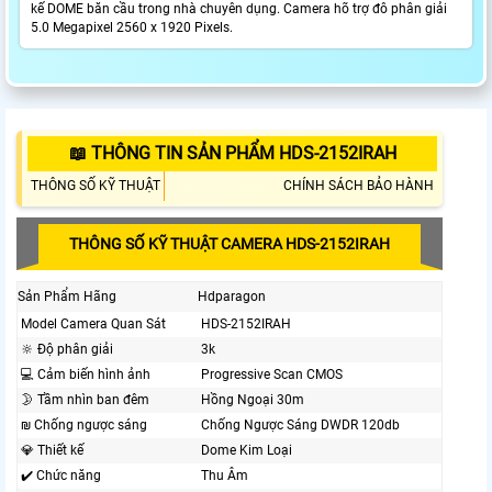
kế DOME băn cầu trong nhà chuyên dụng. Camera hõ trợ đô phân giải
5.0 Megapixel 2560 x 1920 Pixels.
📖 THÔNG TIN SẢN PHẨM HDS-2152IRAH
THÔNG SỐ KỸ THUẬT
CHÍNH SÁCH BẢO HÀNH
THÔNG SỐ KỸ THUẬT CAMERA HDS-2152IRAH
Sản Phẩm Hãng
Hdparagon
Model Camera Quan Sát
HDS-2152IRAH
🔆 Độ phân giải
3k
💻 Cảm biến hình ảnh
Progressive Scan CMOS
🌛 Tầm nhìn ban đêm
Hồng Ngoại 30m
₪ Chống ngược sáng
Chống Ngược Sáng DWDR 120db
💎 Thiết kế
Dome Kim Loại
✔️ Chức năng
Thu Âm