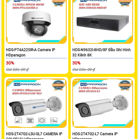
HDS-PT4A225IR-A Camera IP
HDS-N9632I-8HD/8F Đầu Ghi Hinh
HDparagon
32 Kênh 8K
30%
30%
Giá Gốc: 00 ₫
Giá Gốc: 00 ₫
HDS-2T47G2-LSU-SL7 CAMERA IP
HDS-2T47G2-L7 Camera IP