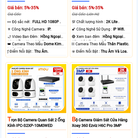
Giá bán: 5%-35%
Giá bán: 5%-35%
Giá Gốc:
Giá Gốc: Liên Hệ
️👀 Độ sắc nét :
FULL HD 1080P .
💯 Chất lượng hình :
2K Lite .
⚜️ Công Nghệ Camera :
IP.
🌠 Công Nghệ Sử Dụng :
IP Wifi.
🌙 Video Ban Đêm :
Hồng Ngoại
🔴 Xem ban đêm :
Hồng Ngoại
10m Hồng Ngoại SMD.
15m Có Màu Ban Ðêm.
👑 Camera Theo Mẫu
Dome Kim
⛓ Camera Theo Mẫu
Thân Plastic.
loại + Nhựa.
️ƒ Điểm Nỗi Bật :
Thu Âm.
️☣️ Điểm Nỗi Bật :
Thu Âm Và Loa.
T
B
Rọn Bộ Camera Quan Sát 2 Ống
Ộ Camera Giám Sát Cửa Hàng
Kính IPC-S2XP-10M0WED
Xoay 360 Ezviz H6C Pro 3MP