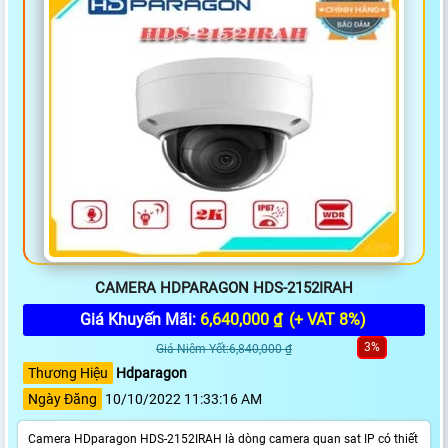
CAMERA HDPARAGON HDS-2152IRAH
Giá Khuyến Mãi:
6,640,000 ₫
(+ VAT 8%)
3%
Giá Niêm Yết:6,840,000 ₫
Thương Hiệu
Hdparagon
Ngày Đăng
10/10/2022 11:33:16 AM
Camera HDparagon HDS-2152IRAH là dòng camera quan sat IP có thiết