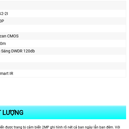
2-2I
0P
 Scan CMOS
60m
 Sáng DWDR 120db
mart IR
T LƯỢNG
tiến được trang bị cảm biến 2MP ghi hình rõ nét cả ban ngày lẫn ban đêm. Với