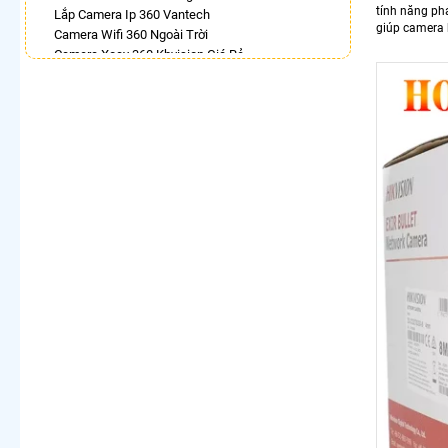
tính năng ph
Lắp Camera Ip 360 Vantech
giúp camera 
Camera Wifi 360 Ngoài Trời
Camera Xoay 360 Kbvision Giá Rẻ
Camera Imou 360
Lắp Camera Wifi Xoay 360 Imou Ngoài Trời
Camera UNV 360
Lắp Camera Ip Dahua 360
Camera 360 Bao Động Dahua
LẮP CAMERA THEO NHU CẦU
Lắp Camera Văn Phòng Giá Rẻ
Lắp Camera Nhà Xưởng Giá Rẻ
Lắp Camera Gia Đình Giá Rẻ
Lắp Camera Kho Hàng Giá Rẻ
Lắp Camera Cửa Hàng Giá Rẻ
Lắp Camera Wifi Giá Rẻ Chính Hãng
Lắp Camera Công Trình Giá Rẻ
Camera 360 Giá Rẻ