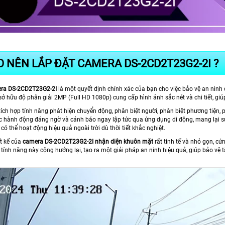
O NÊN LẮP ĐẶT CAMERA DS-2CD2T23G2-2I ?
era DS-2CD2T23G2-2I
là một quyết định chính xác của bạn cho việc bảo vệ an ninh 
ở hữu độ phân giải 2MP (Full HD 1080p) cung cấp hình ảnh sắc nét và chi tiết, gi
ích hợp tính năng phát hiện chuyển động, phân biệt người, phân biệt phương tiện, 
c hành động đáng ngờ và cảnh báo ngay lập tức qua ứng dụng di động, mang lại 
có thể hoạt động hiệu quả ngoài trời dù thời tiết khắc nghiệt.
ết kế của
camera DS-2CD2T23G2-2I nhận diện khuôn mặt
rất tinh tế và nhỏ gọn, cứ
tính năng này cộng hưởng lại, tạo ra một giải pháp an ninh hiệu quả, giúp bảo vệ 