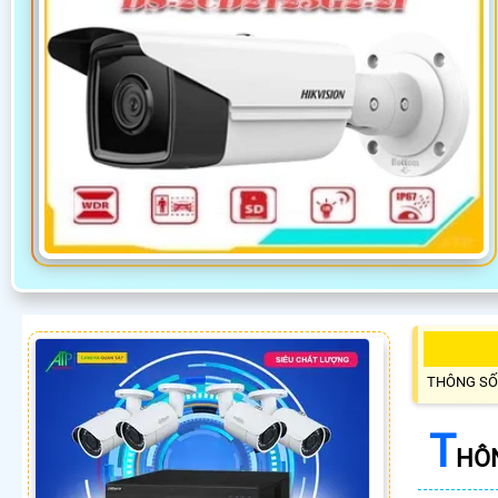
THÔNG SỐ
T
HÔN