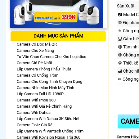
Sản Xuất
📷 Model 
💯 Độ phân
⚜️ Công n
DANH MỤC SẢN PHẨM
💻 Cảm biế
Camera Có Đọc Mã QR
🔴 Tầm nh
Camera Cho Xe Nâng
🛑 Chống 
Tư Vấn Chọn Camera Cho Kho Logistics
Camera Giá Rẻ Nhất
💎 Thiết kế
Lắp Camera Phòng Phẩu Thuật
🛃 Chức n
Camera Có Chống Trộm
✏ Công ng
Camera Cho Công Trình Chuyên Dụng
Camera Nhìn Màn Hình Máy Tính
Lắp Camera Full HD 1080P
Camera Wifi Imou 360
Camera Wifi Giá Rẻ Chính Hãng
Camera Wifi Dahua
Lắp Camera Wifi Dahua 3K Siêu Nét
CAMER
Camera Ezviz Giá Rẻ
Lăp Camera Wifi Vantech Chống Trộm
Camera Wifi Kbvision Ngoài Trời 360
Camera Hikv