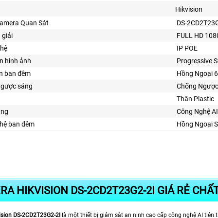
Hikvision
Camera Quan Sát
DS-2CD2T23G
 giải
FULL HD 108
ghệ
IP POE
n hình ảnh
Progressive
ìn ban đêm
Hồng Ngoại 
ngược sáng
Chống Ngược
Thân Plastic
ăng
Công Nghệ AI
hệ ban đêm
Hồng Ngoại S
A HIKVISION DS-2CD2T23G2-2I GIÁ RẺ CHẤ
ision DS-2CD2T23G2-2I
là một thiết bị giám sát an ninh cao cấp công nghệ AI tiên 