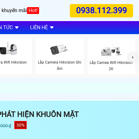
0938.112.399
 khuyến mãi
Hot!
N TỨC
LIÊN HỆ
a Wifi Hikvision
Lắp Camera Hikvision Ghi
Lắp Camea Wifi Hikvision
Âm
2K
 PHÁT HIỆN KHUÔN MẶT
30%
,000 ₫