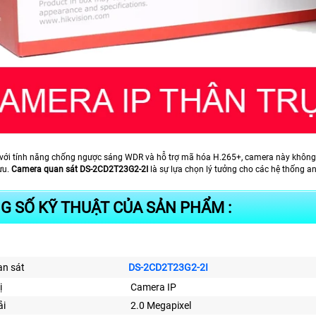
 với tính năng chống ngược sáng WDR và hỗ trợ mã hóa H.265+, camera này không 
ưu.
Camera quan sát DS-2CD2T23G2-2I
là sự lựa chọn lý tưởng cho các hệ thống an
G SỐ KỸ THUẬT CỦA SẢN PHẨM :
n sát
DS-2CD2T23G2-2I
ị
Camera IP
ải
2.0 Megapixel