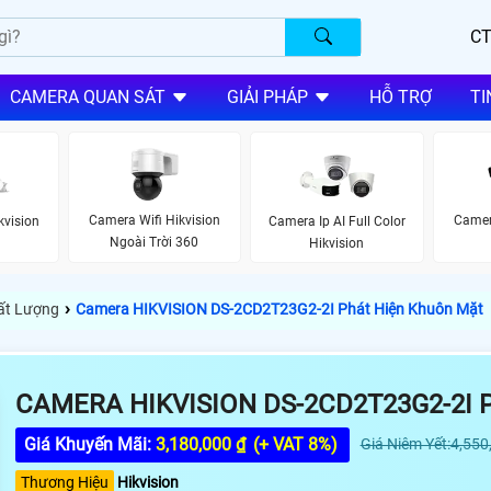
CT
CAMERA QUAN SÁT
GIẢI PHÁP
HỖ TRỢ
TI
Camera Wifi Hikvision
Camer
kvision
Camera Ip AI Full Color
Ngoài Trời 360
Hikvision
›
hất Lượng
Camera HIKVISION DS-2CD2T23G2-2I Phát Hiện Khuôn Mặt
CAMERA HIKVISION DS-2CD2T23G2-2I
Giá Khuyến Mãi:
3,180,000 ₫
(+ VAT 8%)
Giá Niêm Yết:4,550
Thương Hiệu
Hikvision