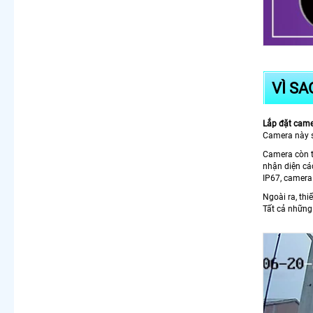
VÌ SA
Lắp đặt cam
Camera này s
Camera còn t
nhận diện cá
IP67, camera 
Ngoài ra, thi
Tất cả những 