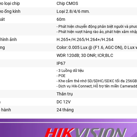
o loại chip
Chip CMOS
o ống kính
Loại 2.8/4/6 mm.
sát
60m
- Phát hiện chuyển động phân biệt người và phư
- Phát hiện vượt hàng rào ảo, phát hiện xâm nhậ
hình ảnh
H.265+/H.265/H.264+/H.264
áng
Color: 0.005 Lux @ (F1.6, AGC ON), 0 Lux 
WDR 120dB; 3D DNR; ICR;BLC
IP67
- 3 Luồng dữ liệu
- POE
- Khe cắm thẻ nhớ SD/SDHC/SDXC tối đa 256GB
- Dịch vụ Hik-Connect, Hỗ trợ tên miền Camerad
Thân trụ
n
DC 12V
o hành
24 tháng