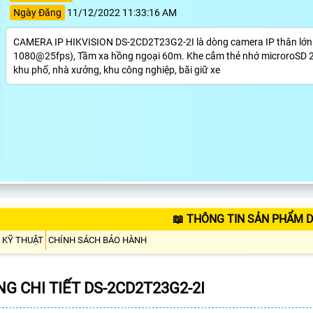
Ngày Đăng
11/12/2022 11:33:16 AM
CAMERA IP HIKVISION DS-2CD2T23G2-2I là dòng camera IP thân lớn c
1080@25fps), Tầm xa hồng ngoại 60m. Khe cắm thẻ nhớ microroSD 25
khu phố, nhà xưởng, khu công nghiệp, bãi giữ xe
📖 THÔNG TIN SẢN PHẨM D
 KỸ THUẬT
CHÍNH SÁCH BẢO HÀNH
G CHI TIẾT DS-2CD2T23G2-2I