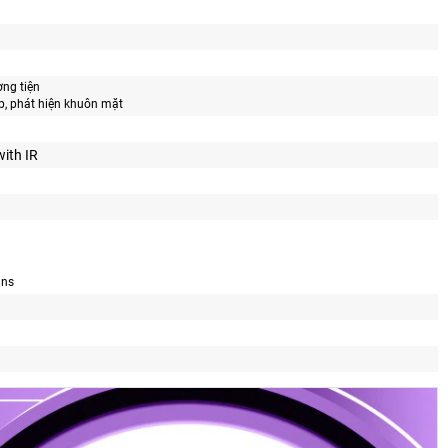
ơng tiện
p, phát hiện khuôn mặt
with IR
dns