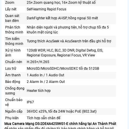
Zoom
25× Zoom quang học, 16× Zoom kỹ thuật số
Lấy nét
Self-learning Rapid Focus
Quan sát
DarkFighter kết hợp AI-ISP, hồng ngoại 50 mét
ban đêm
Phân tích
Nhận diện người và phương tiện, hỗ trợ chụp tối đa 5
thông minh
khuôn mặt cùng lúc
Tìm kiếm
Tương thích AcuSeek và AcuSearch trên đầu ghi hỗ trợ
thông minh
Xử lý hình
120dB WDR, HLC, BLC, 3D DNR, Digital Defog, EIS,
ảnh
Regional Exposure, Regional Focus, VR View
Chuẩn nén
H.265+/H.265
Lưu trữ
MicroSD/MicroSDHC/MicroSDXC tối đa 512GB
Âm thanh
1 Audio In / 1 Audio Out
Báo động
2 Alarm In / 2 Alarm Out
Chống đọng
Heater tích hợp
sương
Chuẩn bảo
IP67
vệ
Nguồn cấp
36VDC ±25%, tối đa 24W hoặc PoE (802.3at)
Phụ kiện
Tích hợp sẵn chân đế
Mua Camera Mạng DS-2DE4A425IWG1-E chính hãng tại An Thành Phát
để nhận sản phẩm đầy đủ chứng từ, bảo hành chính hãng và hỗ trợ kỹ