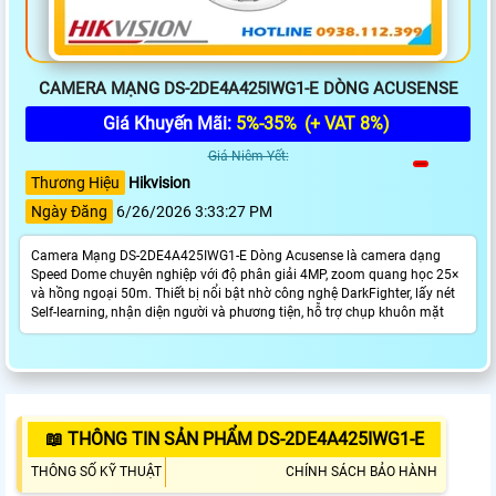
CAMERA MẠNG DS-2DE4A425IWG1-E DÒNG ACUSENSE
Giá Khuyến Mãi:
5%-35%
(+ VAT 8%)
Giá Niêm Yết:
Thương Hiệu
Hikvision
Ngày Đăng
6/26/2026 3:33:27 PM
Camera Mạng DS-2DE4A425IWG1-E Dòng Acusense là camera dạng
Speed Dome chuyên nghiệp với độ phân giải 4MP, zoom quang học 25×
và hồng ngoại 50m. Thiết bị nổi bật nhờ công nghệ DarkFighter, lấy nét
Self-learning, nhận diện người và phương tiện, hỗ trợ chụp khuôn mặt
📖 THÔNG TIN SẢN PHẨM DS-2DE4A425IWG1-E
THÔNG SỐ KỸ THUẬT
CHÍNH SÁCH BẢO HÀNH