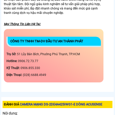
thuật tận tâm. Đội ngũ giàu kinh nghiệm sẽ tư vấn giải pháp phù hợp,
khảo sát miễn phí, lắp đặt nhanh chóng và mang đến mức giá cạnh
tranh cùng dịch vụ hậu mãi chuyên nghiệp.
Mọi Thông Tin Liên Hệ Tại:
CÔNG TY TNHH TM-DV ĐẦU TƯ AN THÀNH PHÁT
Trụ Sở:
51 Lũy Bán Bích, Phường Phú Thạnh, TP.HCM
Hotline:
0906.72.73.77
Kỹ Thuật:
0906.855.330
Điện Thoại:
(028) 6688.4949
ĐÁNH GIÁ
CAMERA MẠNG DS-2DE4A425IWG1-E DÒNG ACUSENSE
Nội dung: