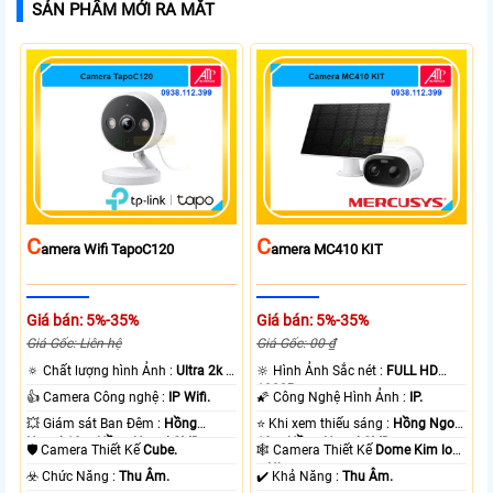
SẢN PHẨM MỚI RA MẮT
C
C
Amera Wifi TapoC120
Amera MC410 KIT
Giá bán: 5%-35%
Giá bán: 5%-35%
Giá Gốc: Liên hệ
Giá Gốc: 00 ₫
🔅 Chất lượng hình Ảnh :
Ultra 2k +
🔆 Hình Ảnh Sắc nét :
FULL HD
.
1080P .
👍 Camera Công nghệ :
IP Wifi.
🌠 Công Nghệ Hình Ảnh :
IP.
💥 Giám sát Ban Đêm :
Hồng
⭐ Khi xem thiếu sáng :
Hồng Ngoại
Ngoại 10m Hồng Ngoại SMD.
10m Hồng Ngoại SMD.
🛡 Camera Thiết Kế
Cube.
🕸️ Camera Thiết Kế
Dome Kim loại
+ Nhựa.
️☣️ Chức Năng :
Thu Âm.
️✔️ Khả Năng :
Thu Âm.