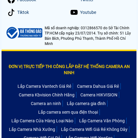
Tiktok
Youtube
Mã số doanh nghiệp: 0312866570 do Sở Tài Chính
TP.HCM cấp ngày 23/07/2014. Trụ sở chính: 51 Lũy
Bán Bích, Phường Phú Thạnh, Thành Phố Hồ Chí
Minh
ĐƠN VỊ TRỰC TIẾP THI CÔNG LẮP ĐẶT HỆ THỐNG CAMERA AN
NINH
Lắp Camera Vantech Giá Rẻ
Camera Dahua Giá Rẻ
Camera Kbvision Chính Hãng
Camera HIKVISION
Camera an ninh
Lắp camera gia đình
Lắp camera xem qua điện thoại
Lắp Camera Cửa Hàng Loại Nào
Lắp Camera Văn Phòng
Lắp Camera Nhà Xưởng
Lắp Camera Wifi Giá Rẻ Không Dây