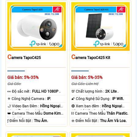
C
C
Amera TapoC425
Amera TapoC425 Kit
Giá bán: 5%-35%
Giá bán: 5%-35%
Giá Gốc:
Giá Gốc: Liên Hệ
️👀 Độ sắc nét :
FULL HD 1080P .
💯 Chất lượng hình :
2K Lite .
⚜️ Công Nghệ Camera :
IP.
🌠 Công Nghệ Sử Dụng :
IP Wifi.
🌙 Video Ban Đêm :
Hồng Ngoại
🔴 Xem ban đêm :
Hồng Ngoại
10m Hồng Ngoại SMD.
15m Có Màu Ban Ðêm.
👑 Camera Theo Mẫu
Dome Kim
⛓ Camera Theo Mẫu
Thân Plastic.
loại + Nhựa.
️ƒ Điểm Nỗi Bật :
Thu Âm.
️☣️ Điểm Nỗi Bật :
Thu Âm Và Loa.