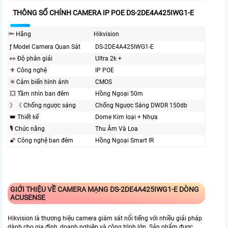
THÔNG SỐ CHÍNH CAMERA IP POE DS-2DE4A425IWG1-E
🔦 Hãng
Hikvision
ƒ Model Camera Quan Sát
DS-2DE4A425IWG1-E
️👀 Độ phân giải
Ultra 2k +
⚜️ Công nghệ
IP POE
✳️ Cảm biến hình ảnh
CMOS
💥 Tầm nhìn ban đêm
Hồng Ngoại 50m
》《 Chống ngược sáng
Chống Ngược Sáng DWDR 150db
👑 Thiết kế
Dome Kim loại + Nhựa
🎙 Chức năng
Thu Âm Và Loa
🌠 Công nghệ ban đêm
Hồng Ngoại Smart IR
GIỚI THIỆU VỀ CAMERA MẠNG DS-2DE4A425IWG1-E DÒNG
ACUSENSE
Hikvision là thương hiệu camera giám sát nổi tiếng với nhiều giải pháp
dành cho gia đình, doanh nghiệp và công trình lớn. Sản phẩm được