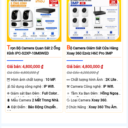
T
B
Rọn Bộ Camera Quan Sát 2 Ống
Ộ Camera Giám Sát Cửa Hàng
Kính IPC-S2XP-10M0WED
Xoay 360 Ezviz H6C Pro 3MP
Giá bán: 4,800,000 ₫
Giá bán: 4,800,000 ₫
Giá Gốc: 6,800,000 ₫
Giá Gốc: 6,200,000 ₫
🦉 Hình ảnh chất lượng :
10 MP.
️👀 Chất lượng hình Ảnh :
2K Lite .
🕉️ Sử dụng công nghệ :
IP Wifi.
⚒ Camera Công nghệ :
IP Wifi.
❈ Giám sát Ban Đêm :
Full Color
🔅 Tầm Xa Ban Đêm :
Hồng Ngoại
20m Có Màu Ban Ðêm.
10m Hồng Ngoại Smart IR.
🐜 Mẫu Camera
2 Mắt Trong Nhà.
💦 Loại Camera
Xoay 360.
️🔔 Đặt Điểm :
Báo Động Chuyển
️ƒ Chức Năng :
Xoay 360 Thu Âm.
Động.