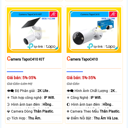
C
C
Amera TapoC410 KIT
Amera TapoC410
Giá bán: 5%-35%
Giá bán: 5%-35%
Giá Gốc: Liên Hệ
Giá Gốc:
👁️‍🗨 Độ Phân giải :
2K Lite .
👁️‍🗨 Hình Ành Chất Lượng :
2K
Lite .
⚜️ Tích hợp công nghệ :
IP Wifi.
⚜️ Công Nghệ :
IP Wifi.
🌛 Hình ảnh ban đêm :
Hồng
🌔 Hình ảnh ban đêm :
Hồng
Ngoại 10m Có Màu Ban Ðêm.
Ngoại 10m Có Màu Ban Ðêm.
💎 Camera Dòng
Thân Plastic.
❄ Camera Theo Mẫu
Thân Plastic.
️ლ Tích Hợp :
Thu Âm.
️💎 Điểm Nỗi Bật :
Thu Âm Và Loa.