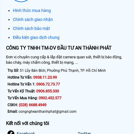
Hình thức mua hàng
Chính sách giao nhận
Chính sách bảo mật
Điều kiện giao dịch chung
CÔNG TY TNHH TM-DV ĐẦU TƯ AN THÀNH PHÁT
Đơn vị chuyên cung cấp & lắp đặt camera quan sát, thiết bị báo động,
báo cháy, máy chấm công, thiết bị mạng, ...
Trụ Sở:
51 Lũy Bán Bích, Phường Phú Thạnh, TP. Hồ Chí Minh
0938.11.23.99
Hotline Tư Vấn:
0906.72.73.77
Hotline Tư Vấn 1:
0906.855.330
Tư Vấn Kỹ Thuật:
0902.452.577
Tư Vấn Mua Hàng:
(028) 6688.4949
CSKH:
Email:
congngheanthanhphat@gmail.com
Kết nối với chúng tôi
Facebook
Twitter