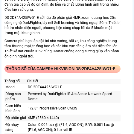
đánh giá cao về độ ổn định, độ bền và chất lượng hình ảnh trong nhiều
điều kiện sử dụng.
DS-2DE4A425IWG1-E sở hữu độ phân giải 4MP, zoom quang học 25×,
công nghệ DarkFighter, lấy nét Self-learning và hồng ngoại 50m. Thiết bị
hỗ trợ nhận diện người, phương tiện cùng chụp tối đa 5 khuôn mặt
trong một khung hình.
Camera phù hợp lắp đặt tại nhà xưởng, bãi xe, khu công nghiệp, trung
tâm thương mại, trường học và các khu vực cần giám sát diện tích lớn.
Thiết kế đạt chuẩn IP67 cùng Heater chống đọng sương giúp vận hành
ổn định ngoài trời.
THÔNG SỐ CỦA CAMERA HIKVISION DS-2DE4A425IWG1-E
Thông số
Chi tiết
Model
DS-2DE4A425IWG1-E
Dòng sản
Powered by DarkFighter IR AcuSense Network Speed
phẩm
Dome
Cảm biến
1/2.8" Progressive Scan CMOS
hình ảnh
Độ phân giải
4MP (2560 × 1440)
Độ nhạy
Color: 0.005 Lux @ (F1.6, AGC ON); B/W: 0.001 Lux @
sáng
(F1.6, AGC ON); 0 Lux với IR