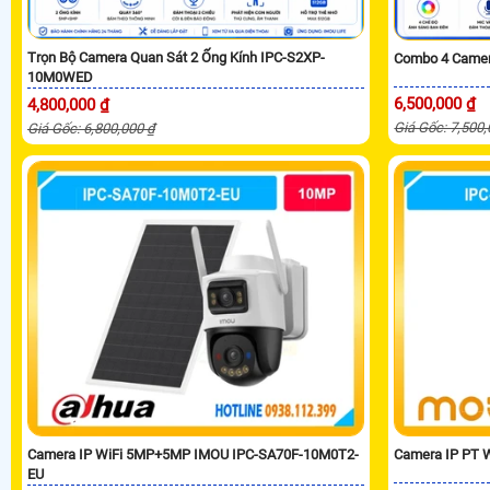
Trọn Bộ Camera Quan Sát 2 Ống Kính IPC-S2XP-
Combo 4 Camer
10M0WED
6,500,000 ₫
4,800,000 ₫
Giá Gốc: 7,500
Giá Gốc: 6,800,000 ₫
Camera IP WiFi 5MP+5MP IMOU IPC-SA70F-10M0T2-
Camera IP PT 
EU