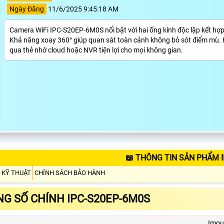
Ngày Đăng
11/6/2025 9:45:18 AM
Camera WiFi IPC-S20EP-6M0S nổi bật với hai ống kính độc lập kết hợp 
Khả năng xoay 360° giúp quan sát toàn cảnh không bỏ sót điểm mù. Hỗ
qua thẻ nhớ cloud hoặc NVR tiện lợi cho mọi không gian.
📖 THÔNG TIN SẢN PHẨM 
 KỸ THUẬT
CHÍNH SÁCH BẢO HÀNH
G SỐ CHÍNH IPC-S20EP-6M0S
Imou