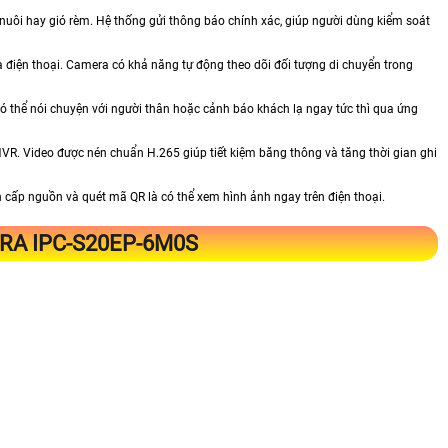
uôi hay gió rèm. Hệ thống gửi thông báo chính xác, giúp người dùng kiểm soát
 điện thoại. Camera có khả năng tự động theo dõi đối tượng di chuyển trong
có thể nói chuyện với người thân hoặc cảnh báo khách lạ ngay tức thì qua ứng
 NVR. Video được nén chuẩn H.265 giúp tiết kiệm băng thông và tăng thời gian ghi
n cấp nguồn và quét mã QR là có thể xem hình ảnh ngay trên điện thoại.
RA IPC-S20EP-6M0S