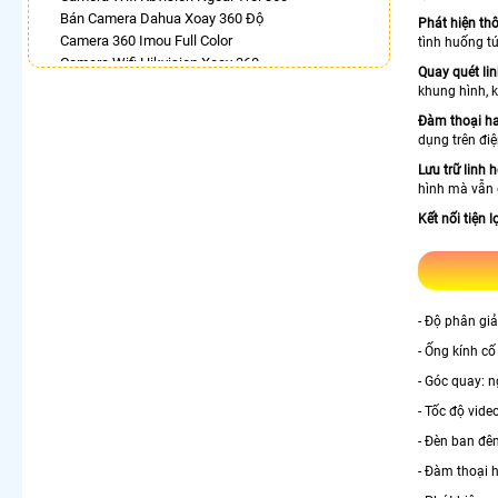
Bán Camera Dahua Xoay 360 Độ
Phát hiện th
Camera 360 Imou Full Color
tình huống t
Camera Wifi Hikvision Xoay 360
Quay quét li
Camera Ip 360 Hikvision
khung hình, k
Lắp Camera Xoay 360 Toàn Cảnh
Đàm thoại ha
Camera 360 Độ Hikvision
dụng trên điệ
Lắp Camera Wifi Ngoài Trời Xoay 360
Lưu trữ linh 
Camera 360 Imou Báo Động
hình mà vẫn 
LẮP CAMERA THEO NHU CẦU
Kết nối tiện l
Lắp Camera Văn Phòng Giá Rẻ
Lắp Camera Nhà Xưởng Giá Rẻ
Lắp Camera Gia Đình Giá Rẻ
Lắp Camera Kho Hàng Giá Rẻ
- Độ phân gi
Lắp Camera Cửa Hàng Giá Rẻ
- Ống kính cố
Lắp Camera Wifi Giá Rẻ Chính Hãng
Lắp Camera Công Trình Giá Rẻ
- Góc quay: 
Camera 360 Giá Rẻ
- Tốc độ vid
- Đèn ban đê
- Đàm thoại h