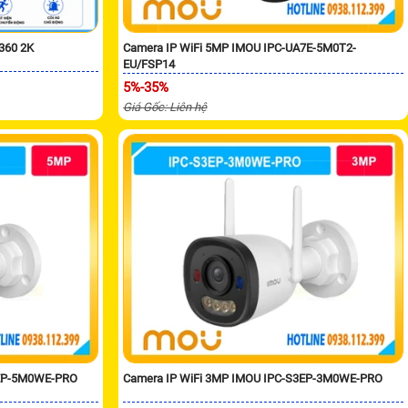
360 2K
Camera IP WiFi 5MP IMOU IPC-UA7E-5M0T2-
EU/FSP14
5%-35%
Giá Gốc: Liên hệ
3EP-5M0WE-PRO
Camera IP WiFi 3MP IMOU IPC-S3EP-3M0WE-PRO