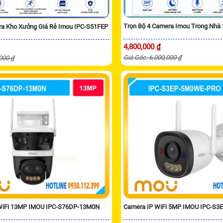
Trọn Bộ 4 Camera Imou Trong Nhà 
a Kho Xưởng Giá Rẻ Imou IPC-S51FEP
4,800,000 ₫
Giá Gốc: 6,000,000 ₫
,000 ₫
WiFi 13MP IMOU IPC-S76DP-13M0N
Camera IP WiFi 5MP IMOU IPC-S