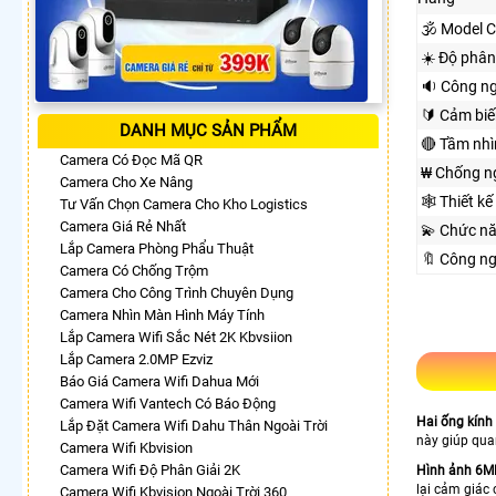
🕉️ Model 
☀️ Độ phân
🔉 Công n
🔰 Cảm biế
DANH MỤC SẢN PHẨM
🔴 Tầm nh
Camera Có Đọc Mã QR
₩ Chống n
Camera Cho Xe Nâng
🕸️ Thiết kế
Tư Vấn Chọn Camera Cho Kho Logistics
Camera Giá Rẻ Nhất
💫 Chức n
Lắp Camera Phòng Phẩu Thuật
🔖 Công n
Camera Có Chống Trộm
Camera Cho Công Trình Chuyên Dụng
Camera Nhìn Màn Hình Máy Tính
Lắp Camera Wifi Sắc Nét 2K Kbvsiion
Lắp Camera 2.0MP Ezviz
Báo Giá Camera Wifi Dahua Mới
Camera Wifi Vantech Có Báo Động
Hai ống kính 
Lắp Đặt Camera Wifi Dahu Thân Ngoài Trời
này giúp qua
Camera Wifi Kbvision
Camera Wifi Độ Phân Giải 2K
Hình ảnh 6MP
lại cảm giác
Camera Wifi Kbvision Ngoài Trời 360