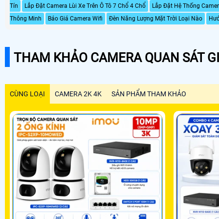
Tín
Lắp Đặt Camera Lùi Xe Trên Ô Tô 7 Chổ 4 Chổ
Lắp Đặt Hệ Thống Camer
Thông Minh
Báo Giá Camera Wifi
Đèn Năng Lượng Mặt Trời Loại Nào
Hướ
THAM KHẢO CAMERA QUAN SÁT GI
CÙNG LOẠI
CAMERA 2K 4K
SẢN PHẨM THAM KHẢO