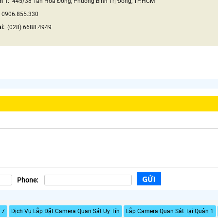
h 1:
445/38 Tân Hòa Đông, Phường Bình Trị Đông, TP.HCM
:
0906.855.330
ại:
(028) 6688.4949
Phone:
 7
Dịch Vụ Lắp Đặt Camera Quan Sát Uy Tín
Lắp Camera Quan Sát Tại Quận 1