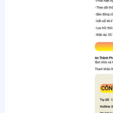
- Phát hiện 
- Theo dõi th
- Báo động c
- Kết nối Wi-
- Lưu trữ: th
- Điện áp: DC
An Thành Ph
tầm nhìn và 
Tham khảo 
CÔN
Trụ Sở:
5
Hotline: 