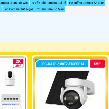
amera Quan Sát Wifi
Tư Vấn Lắp Camera Giá Rẻ
Hệ Thống Camera An Ninh
X
Lắp Camera Wifi Ngoài Trời Ban Đêm Có Màu