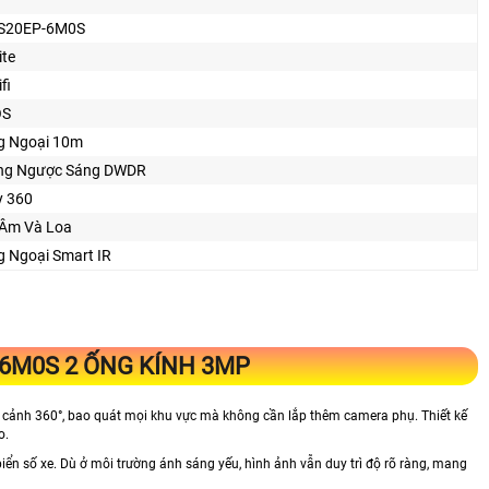
-S20EP-6M0S
ite
fi
OS
g Ngoại 10m
ng Ngược Sáng DWDR
y 360
 Âm Và Loa
 Ngoại Smart IR
-6M0S 2 ỐNG KÍNH 3MP
 cảnh 360°, bao quát mọi khu vực mà không cần lắp thêm camera phụ. Thiết kế
o.
biển số xe. Dù ở môi trường ánh sáng yếu, hình ảnh vẫn duy trì độ rõ ràng, mang