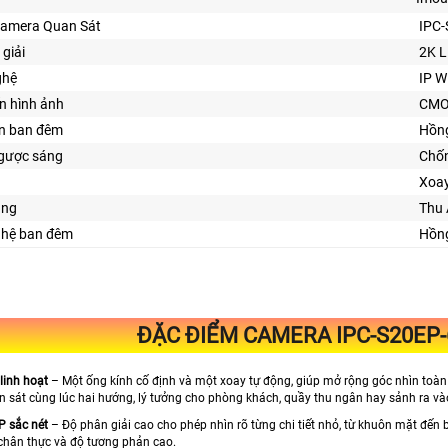
Camera Quan Sát
IPC
 giải
2K L
ghệ
IP Wi
n hình ảnh
CM
ìn ban đêm
Hồn
gược sáng
Chố
Xoa
ăng
Thu
ghệ ban đêm
Hồng
ĐẶC ĐIỂM CAMERA IPC-S20EP
linh hoạt
– Một ống kính cố định và một xoay tự động, giúp mở rộng góc nhìn toàn
n sát cùng lúc hai hướng, lý tưởng cho phòng khách, quầy thu ngân hay sảnh ra và
 sắc nét
– Độ phân giải cao cho phép nhìn rõ từng chi tiết nhỏ, từ khuôn mặt đến 
 chân thực và độ tương phản cao.