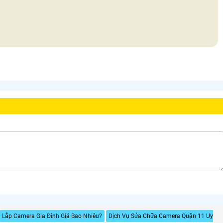
Lắp Camera Gia Đình Giá Bao Nhiêu?
Dịch Vụ Sửa Chữa Camera Quận 11 Uy