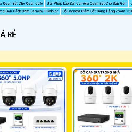
a Quan Sát Cho Quán Cafe
Giải Pháp Lắp Đặt Camera Quan Sát Cho Sân Golf
C
ng Dẫn Cách Xem Camera Hikvision
Bộ Camera Giám Sát Đóng Hàng Zoom 12
Á RẺ