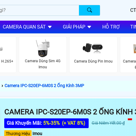
CT
CAMERA QUAN SÁT
GIẢI PHÁP
HỖ TRỢ
TI
Camera Dùng Sim 4G
 H.265+
Camera Dùng Pin Imou
Camera
Imou
›
Camera IPC-S20EP-6M0S 2 Ống Kính 3MP
CAMERA IPC-S20EP-6M0S 2 ỐNG KÍNH
Giá Khuyến Mãi:
5%-35%
(+ VAT 8%)
Giá Niêm Yết:00 ₫
Thương Hiệu
Imou