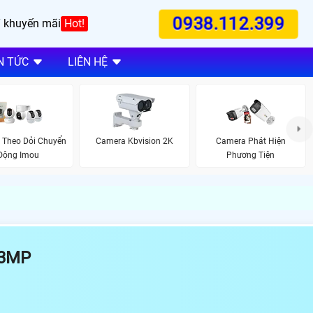
0938.112.399
 khuyến mãi
Hot!
N TỨC
LIÊN HỆ
 Theo Dỏi Chuyển
Camera Kbvision 2K
Camera Phát Hiện
Động Imou
Phương Tiện
 3MP