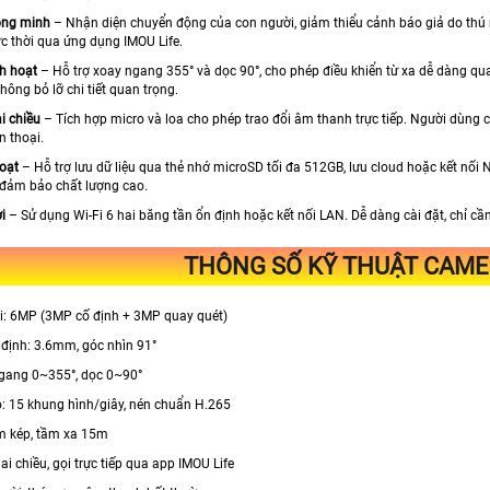
ông minh
– Nhận diện chuyển động của con người, giảm thiểu cảnh báo giả do thú n
ức thời qua ứng dụng IMOU Life.
nh hoạt
– Hỗ trợ xoay ngang 355° và dọc 90°, cho phép điều khiển từ xa dễ dàng qua
hông bỏ lỡ chi tiết quan trọng.
i chiều
– Tích hợp micro và loa cho phép trao đổi âm thanh trực tiếp. Người dùng 
n thoại.
hoạt
– Hỗ trợ lưu dữ liệu qua thẻ nhớ microSD tối đa 512GB, lưu cloud hoặc kết nối
đảm bảo chất lượng cao.
ợi
– Sử dụng Wi-Fi 6 hai băng tần ổn định hoặc kết nối LAN. Dễ dàng cài đặt, chỉ cầ
THÔNG SỐ KỸ THUẬT CAME
ải: 6MP (3MP cố định + 3MP quay quét)
 định: 3.6mm, góc nhìn 91°
ngang 0~355°, dọc 0~90°
eo: 15 khung hình/giây, nén chuẩn H.265
m kép, tầm xa 15m
ai chiều, gọi trực tiếp qua app IMOU Life