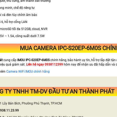
người, thú cưng, âm thanh bất thường
ông minh, chế độ riêng tư
òi và đèn tùy chỉnh âm báo
Fi 6, hỗ trợ cổng LAN
ẻ microSD tối đa 512GB, cloud, NVR
 5V – 1.5A, công suất dưới 7.5W
MUA CAMERA IPC-S20EP-6M0S CHÍN
át
cung cấp
IMOU IPC-S20EP-6M0S
chính hãng, bảo hành uy tín, hỗ trợ lắp đặt tận 
hiệu quả giám sát.
Liên hệ ngay 0938112399
hôm nay để nhận ưu đãi hấp dẫn và d
thêm
Camera WiFi IMOU chính hãng
G TY TNHH TM-DV ĐẦU TƯ AN THÀNH PHÁT
1 Lũy Bán Bích, Phường Phú Thạnh, TP.HCM
0938.11.23.99