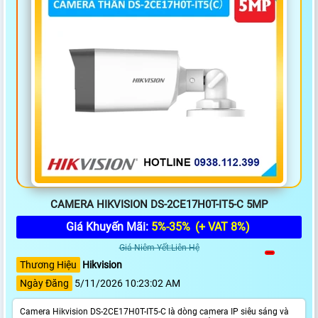
CAMERA HIKVISION DS-2CE17H0T-IT5-C 5MP
Giá Khuyến Mãi:
5%-35%
(+ VAT 8%)
Giá Niêm Yết:Liên Hệ
Thương Hiệu
Hikvision
Ngày Đăng
5/11/2026 10:23:02 AM
Camera Hikvision DS-2CE17H0T-IT5-C là dòng camera IP siêu sáng và