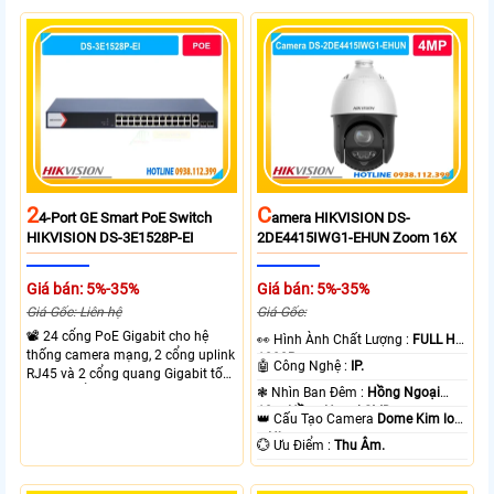
thông chuyển mạch đạt 68 Gbps
mạch 68Gbps đảm bảo hiệu suất
mạnh mẽ.
cao ổn định. Hỗ trợ truyền PoE xa
lên đến 300m cho hệ thống
camera.
2
C
4-Port GE Smart PoE Switch
Amera HIKVISION DS-
HIKVISION DS-3E1528P-EI
2DE4415IWG1-EHUN Zoom 16X
Giá bán: 5%-35%
Giá bán: 5%-35%
Giá Gốc: Liên hệ
Giá Gốc:
📽 24 cổng PoE Gigabit cho hệ
️👀 Hình Ành Chất Lượng :
FULL HD
thống camera mạng, 2 cổng uplink
1080P .
🤖️ Công Nghệ :
IP.
RJ45 và 2 cổng quang Gigabit tốc
độ cao, Tổng công suất PoE 370W
❃ Nhìn Ban Đêm :
Hồng Ngoại
cấp nguồn nhiều thiết bị.
10m Hồng Ngoại SMD.
👑 Cấu Tạo Camera
Dome Kim loại
+ Nhựa.
️💮 Ưu Điểm :
Thu Âm.