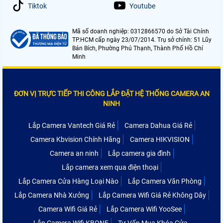
Tiktok
Youtube
Mã số doanh nghiệp: 0312866570 do Sở Tài Chính
TP.HCM cấp ngày 23/07/2014. Trụ sở chính: 51 Lũy
Bán Bích, Phường Phú Thạnh, Thành Phố Hồ Chí
Minh
ĐƠN VỊ TRỰC TIẾP THI CÔNG LẮP ĐẶT HỆ THỐNG CAMERA AN
NINH
Lắp Camera Vantech Giá Rẻ
Camera Dahua Giá Rẻ
Camera Kbvision Chính Hãng
Camera HIKVISION
Camera an ninh
Lắp camera gia đình
Lắp camera xem qua điện thoại
Lắp Camera Cửa Hàng Loại Nào
Lắp Camera Văn Phòng
Lắp Camera Nhà Xưởng
Lắp Camera Wifi Giá Rẻ Không Dây
Camera Wifi Giá Rẻ
Lắp Camera Wifi YooSee
Lắp Camera Wifi KBONE
Tư Vấn Mua Khóa Cửa