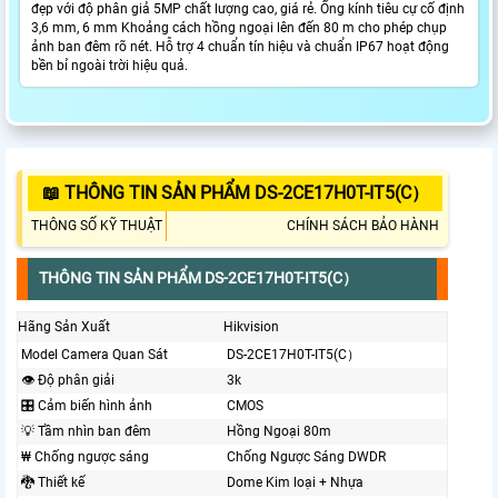
đẹp với độ phân giả 5MP chất lượng cao, giá rẻ. Ống kính tiêu cự cố định
3,6 mm, 6 mm Khoảng cách hồng ngoại lên đến 80 m cho phép chụp
ảnh ban đêm rõ nét. Hỗ trợ 4 chuẩn tín hiệu và chuẩn IP67 hoạt động
bền bỉ ngoài trời hiệu quả.
📖 THÔNG TIN SẢN PHẨM DS-2CE17H0T-IT5(C）
THÔNG SỐ KỸ THUẬT
CHÍNH SÁCH BẢO HÀNH
THÔNG TIN SẢN PHẨM DS-2CE17H0T-IT5(C）
Hãng Sản Xuất
Hikvision
Model Camera Quan Sát
DS-2CE17H0T-IT5(C）
👁 Độ phân giải
3k
🎛 Cảm biến hình ảnh
CMOS
💡 Tầm nhìn ban đêm
Hồng Ngoại 80m
₩ Chống ngược sáng
Chống Ngược Sáng DWDR
🐉️ Thiết kế
Dome Kim loại + Nhựa