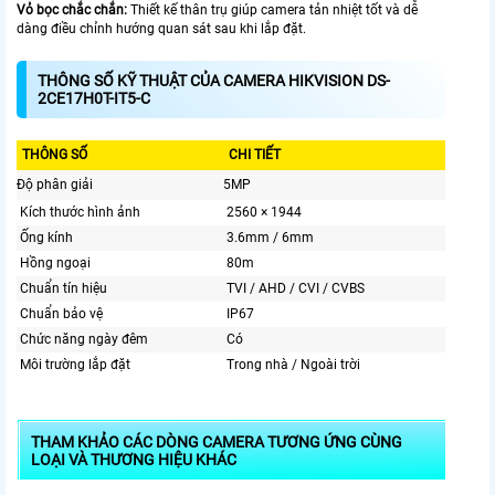
Vỏ bọc chắc chắn:
Thiết kế thân trụ giúp camera tản nhiệt tốt và dễ
dàng điều chỉnh hướng quan sát sau khi lắp đặt.
THÔNG SỐ KỸ THUẬT CỦA CAMERA HIKVISION DS-
2CE17H0T-IT5-C
THÔNG SỐ
CHI TIẾT
Độ phân giải
5MP
Kích thước hình ảnh
2560 × 1944
Ống kính
3.6mm / 6mm
Hồng ngoại
80m
Chuẩn tín hiệu
TVI / AHD / CVI / CVBS
Chuẩn bảo vệ
IP67
Chức năng ngày đêm
Có
Môi trường lắp đặt
Trong nhà / Ngoài trời
THAM KHẢO CÁC DÒNG CAMERA TƯƠNG ỨNG CÙNG
LOẠI VÀ THƯƠNG HIỆU KHÁC