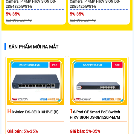
Camera IP 4MP HIKVISION DS-
Camera IP 4MP HIKVISION DS-
2DE4825IWG1-E
2DE5425IWG1-E
5%-35%
5%-35%
Giá Gốc: Liên hệ
Giá Gốc: Liên hệ
SẢN PHẨM MỚI RA MẮT
H
1
Ikvision DS-3E1310HP-EI(B)
6-Port GE Smart PoE Switch
HIKVISION DS-3E1520P-EI/M
Giá bán: 5%-35%
Giá bán: 5%-35%