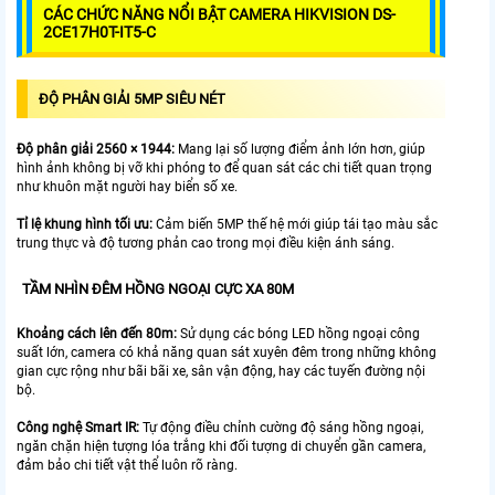
CÁC CHỨC NĂNG NỔI BẬT CAMERA HIKVISION DS-
2CE17H0T-IT5-C
ĐỘ PHÂN GIẢI 5MP SIÊU NÉT
Độ phân giải 2560 × 1944:
Mang lại số lượng điểm ảnh lớn hơn, giúp
hình ảnh không bị vỡ khi phóng to để quan sát các chi tiết quan trọng
như khuôn mặt người hay biển số xe.
Tỉ lệ khung hình tối ưu:
Cảm biến 5MP thế hệ mới giúp tái tạo màu sắc
trung thực và độ tương phản cao trong mọi điều kiện ánh sáng.
TẦM NHÌN ĐÊM HỒNG NGOẠI CỰC XA 80M
Khoảng cách lên đến 80m:
Sử dụng các bóng LED hồng ngoại công
suất lớn, camera có khả năng quan sát xuyên đêm trong những không
gian cực rộng như bãi bãi xe, sân vận động, hay các tuyến đường nội
bộ.
Công nghệ Smart IR:
Tự động điều chỉnh cường độ sáng hồng ngoại,
ngăn chặn hiện tượng lóa trắng khi đối tượng di chuyển gần camera,
đảm bảo chi tiết vật thể luôn rõ ràng.