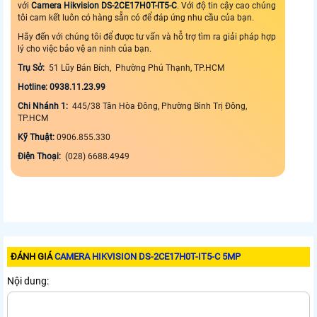
với
Camera Hikvision DS-2CE17H0T-IT5-C
. Với độ tin cậy cao chúng
tôi cam kết luôn có hàng sẵn có để đáp ứng nhu cầu của bạn.
Hãy đến với chúng tôi để được tư vấn và hỗ trợ tìm ra giải pháp hợp
lý cho việc bảo vệ an ninh của bạn.
Trụ Sở:
51 Lũy Bán Bích, Phường Phú Thạnh, TP.HCM
Hotline: 0938.11.23.99
Chi Nhánh 1:
445/38 Tân Hòa Đông, Phường Bình Trị Đông,
TP.HCM
Kỹ Thuật:
0906.855.330
Điện Thoại:
(028) 6688.4949
ĐÁNH GIÁ
CAMERA HIKVISION DS-2CE17H0T-IT5-C 5MP
Nội dung: