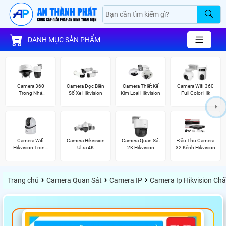
DANH MỤC SẢN PHẨM
Camera 360
Camera Đọc Biển
Camera Thiết Kế
Camera Wifi 360
Trong Nhà
Số Xe Hikvision
Kim Loại Hikvision
Full Color Hik
Hikvision
Camera Wifi
Camera Hikvision
Camera Quan Sát
Đầu Thu Camera
Hikvision Trong
Ultra 4K
2K Hikvision
32 Kênh Hikvision
Nhà
›
›
›
Trang chủ
Camera Quan Sát
Camera IP
Camera Ip Hikvision Ch