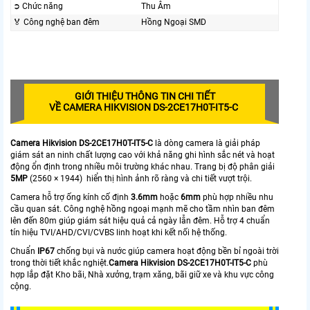
➲ Chức năng
Thu Âm
️🏅️ Công nghệ ban đêm
Hồng Ngoại SMD
GIỚI THIỆU THÔNG TIN CHI TIẾT
VỀ CAMERA HIKVISION DS-2CE17H0T-IT5-C
Camera Hikvision DS-2CE17H0T-IT5-C
là dòng camera là giải pháp
giám sát an ninh chất lượng cao với khả năng ghi hình sắc nét và hoạt
động ổn định trong nhiều môi trường khác nhau. Trang bị độ phân giải
5MP
(2560 × 1944) hiển thị hình ảnh rõ ràng và chi tiết vượt trội.
Camera hỗ trợ ống kính cố định
3.6mm
hoặc
6mm
phù hợp nhiều nhu
cầu quan sát. Công nghệ hồng ngoại mạnh mẽ cho tầm nhìn ban đêm
lên đến 80m giúp giám sát hiệu quả cả ngày lẫn đêm. Hỗ trợ 4 chuẩn
tín hiệu TVI/AHD/CVI/CVBS linh hoạt khi kết nối hệ thống.
Chuẩn
IP67
chống bụi và nước giúp camera hoạt động bền bỉ ngoài trời
trong thời tiết khắc nghiệt.
Camera Hikvision DS-2CE17H0T-IT5-C
phù
hợp lắp đặt Kho bãi, Nhà xưởng, trạm xăng, bãi giữ xe và khu vực công
cộng.