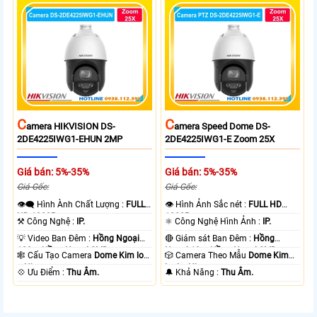
C
C
Amera HIKVISION DS-
Amera Speed Dome DS-
2DE4225IWG1-EHUN 2MP
2DE4225IWG1-E Zoom 25X
Giá bán: 5%-35%
Giá bán: 5%-35%
Giá Gốc:
Giá Gốc:
👁️‍🗨 Hình Ành Chất Lượng :
FULL
👁 Hình Ảnh Sắc nét :
FULL HD
HD 1080P .
1080P .
⚒ Công Nghệ :
IP.
⚛️ Công Nghệ Hình Ảnh :
IP.
💡 Video Ban Đêm :
Hồng Ngoại
🔴 Giám sát Ban Đêm :
Hồng
100m Hồng Ngoại SMD.
Ngoại 10m Hồng Ngoại SMD.
🕸️ Cấu Tạo Camera
Dome Kim loại
🎲 Camera Theo Mẫu
Dome Kim
+ Nhựa.
loại + Nhựa.
️💠 Ưu Điểm :
Thu Âm.
️🔔 Khả Năng :
Thu Âm.