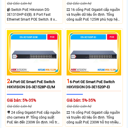
Giá Gốc: Liên hệ
Giá Gốc: Liên hệ
📹 Switch PoE Hikvision DS-
🎞 16 cổng PoE Gigabit cấp nguồn
3E1310HP-EI(B). 8 Port Fast
và truyền dữ liệu ổn định. Tổng
Ethernet Smart POE Switch. 8 x
công suất PoE 125W phù hợp hệ
10/100M PoE Ports, 2 x Gigabit
thống camera IP vừa. 2 cổng RJ45
Uplink Ports.
Gigabit và 2 cổng quang SFP mở
rộng linh hoạt. Hỗ trợ truyền PoE
xa tối đa lên đến 300 mét.
2
1
4-Port GE Smart PoE Switch
6-Port GE Smart PoE Switch
HIKVISION DS-3E1528P-EI/M
HIKVISION DS-3E1520P-EI
Giá bán: 5%-35%
Giá bán: 5%-35%
Giá Gốc: Liên hệ
Giá Gốc: Liên hệ
🎥 24 cổng Gigabit PoE cấp nguồn
🎞 16 cổng PoE Gigabit cấp nguồn
cho camera IP. Tổng công suất
và truyền dữ liệu ổn định. Tổng
PoE lên đến 230W ổn định. Hỗ trợ
công suất PoE 230W hỗ trợ nhiều
truyền PoE xa đến 300 mét. Băng
thiết bị cùng lúc. Tốc độ chuyển