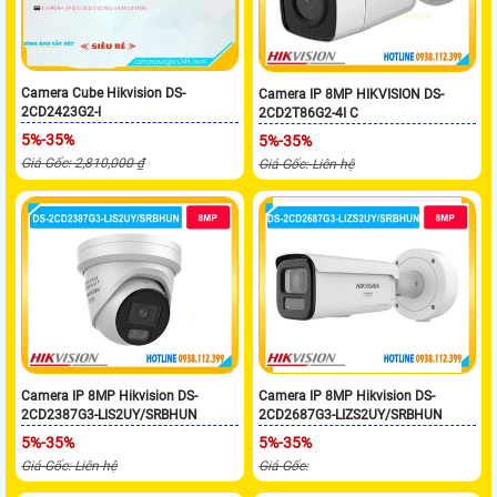
Camera Cube Hikvision DS-
Camera IP 8MP HIKVISION DS-
2CD2423G2-I
2CD2T86G2-4I C
5%-35%
5%-35%
Giá Gốc: 2,810,000 ₫
Giá Gốc: Liên hệ
Camera IP 8MP Hikvision DS-
Camera IP 8MP Hikvision DS-
2CD2387G3-LIS2UY/SRBHUN
2CD2687G3-LIZS2UY/SRBHUN
5%-35%
5%-35%
Giá Gốc: Liên hệ
Giá Gốc: