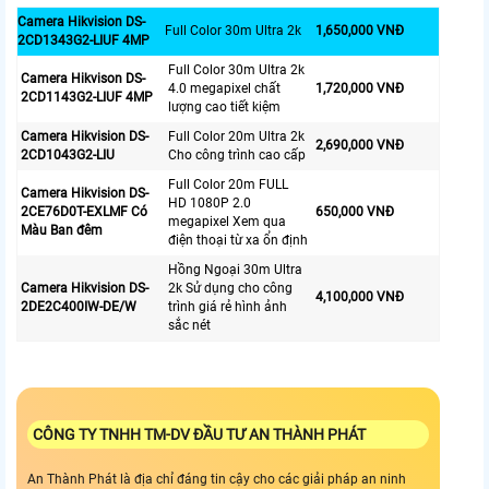
Camera Hikvision DS-
Full Color 30m Ultra 2k
1,650,000 VNĐ
2CD1343G2-LIUF 4MP
Full Color 30m Ultra 2k
Camera Hikvison DS-
4.0 megapixel chất
1,720,000 VNĐ
2CD1143G2-LIUF 4MP
lượng cao tiết kiệm
Camera Hikvision DS-
Full Color 20m Ultra 2k
2,690,000 VNĐ
2CD1043G2-LIU
Cho công trình cao cấp
Full Color 20m FULL
Camera Hikvision DS-
HD 1080P 2.0
2CE76D0T-EXLMF Có
650,000 VNĐ
megapixel Xem qua
Màu Ban đêm
điện thoại từ xa ổn định
Hồng Ngoại 30m Ultra
Camera Hikvision DS-
2k Sử dụng cho công
4,100,000 VNĐ
2DE2C400IW-DE/W
trình giá rẻ hình ảnh
sắc nét
CÔNG TY TNHH TM-DV ĐẦU TƯ AN THÀNH PHÁT
An Thành Phát là địa chỉ đáng tin cậy cho các giải pháp an ninh