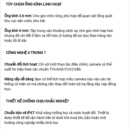
TÙY CHỌN ỐNG KÍNH LINH HOẠT
Ống kính 3.6 mm:
Cho góc nhìn rộng, phù hợp để quan sát tổng quát
khu vực sân vườn, kho bãi.
Ống kính 6 mm:
Tập trung vào khoảng cách xa, cho góc nhìn hẹp hơn
nhưng độ chi tiết ở tầm xa tốt hơn, lý tưởng để soi dọc theo hàng rào
hoặc lối đi dài.
CÔNG NGHỆ 4 TRONG 1
Chuyển đổi linh hoạt:
Chỉ với một thao tác điều chỉnh, camera có thể
xuất tín hiệu theo các chuẩn TVI/AHD/CVI/CVBS.
Nâng cấp dễ dàng:
Bạn có thể tích hợp mẫu camera này vào các hệ
thống cũ hiện có mà không cần thay đổi toàn bộ hạ tầng dây cáp đồng
trục.
THIẾT KẾ CHỐNG CHỊU KHẮC NGHIỆT
Chuẩn bảo vệ IP67:
Khả năng chống bụi và nước tuyệt đối. Thiết bị
được thiết kế để vận hành bền bỉ dưới trời mưa lớn, bão hoặc môi
trường công nghiệp nhiều khói bụi.