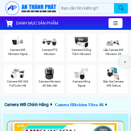
DANH MỤC SẢN PHẨM
Camera Wifi
Camera PTZ
Camera Chống
Lắp Camea Wifi
Hikvision Ngoài
Hikvision
Trộm Hikvision
Hikvision 2K
Trời
Camera Wifi 360
Camera Hikvision
Camera Hồng
Báo Gia Camera
Full Color Hik
4K Siêu Nét
Ngoại
Wifi Dahua
Camera Wifi Chính Hãng
Camera Hikvision Ultra 4K