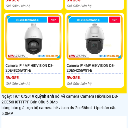
Giá Gốc: Liên hệ
Giá Gốc: Liên hệ
Camera IP 4MP HIKVISION DS-
Camera IP 4MP HIKVISION DS-
2DE4825IWG1-E
2DE5425IWG1-E
5%-35%
5%-35%
Giá Gốc: Liên hệ
Giá Gốc: Liên hệ
Ngày: 19/10/2019
quỳnh anh
nói về camera Camera Hikvision DS-
2CE56H0T-ITPF Bán Cầu 5.0Mp
bảng báo giá trọn bộ camera hikvision ds-2ce56hot -i tpe bán cầu
5.0MP