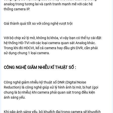
analog trong tương lai và cạnh tranh mạnh mẽ với các hệ
thống camera IP.
Giá thành quá tốt so với công nghệ vượt trội
Với bộ chip xử lý mở, không bị khóa, vì vậy bạn có thể tự cài đặt
hệ thống HD-TVI với các loại camera quan sát Analog khác.
Trong khi đó HDCVI, kể cả camera hay đầu ghi DVR, cần phải
sử dụng chung 1 loại camera.
CÔNG NGHỆ GIÃM NHIỄU KĨ THUẬT SỐ :
Công nghệ giảm nhiễu kỹ thuật số DNR (Digital Noise
Reduction) là công nghệ giúp xử lý hình ảnh bị mờ, bị hạt (gọi
chung là bị nhiễu) khi camera phải quan sát trong điều kiện
ánh sáng yếu.
Khi gặp ánh sáng yếu, bộ khuếch đại trong camera sẽ khuyếch