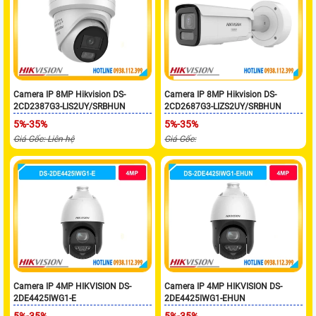
Camera IP 8MP Hikvision DS-
Camera IP 8MP Hikvision DS-
2CD2387G3-LIS2UY/SRBHUN
2CD2687G3-LIZS2UY/SRBHUN
5%-35%
5%-35%
Giá Gốc: Liên hệ
Giá Gốc:
Camera IP 4MP HIKVISION DS-
Camera IP 4MP HIKVISION DS-
2DE4425IWG1-E
2DE4425IWG1-EHUN
5%-35%
5%-35%