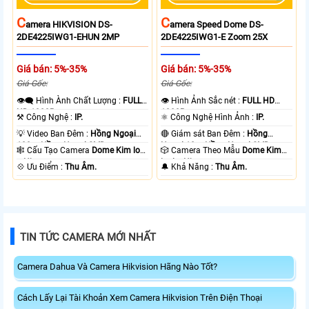
C
C
Amera HIKVISION DS-
Amera Speed Dome DS-
2DE4225IWG1-EHUN 2MP
2DE4225IWG1-E Zoom 25X
Giá bán: 5%-35%
Giá bán: 5%-35%
Giá Gốc:
Giá Gốc:
👁️‍🗨 Hình Ành Chất Lượng :
FULL
👁 Hình Ảnh Sắc nét :
FULL HD
HD 1080P .
1080P .
⚒ Công Nghệ :
IP.
⚛️ Công Nghệ Hình Ảnh :
IP.
💡 Video Ban Đêm :
Hồng Ngoại
🔴 Giám sát Ban Đêm :
Hồng
100m Hồng Ngoại SMD.
Ngoại 10m Hồng Ngoại SMD.
🕸️ Cấu Tạo Camera
Dome Kim loại
🎲 Camera Theo Mẫu
Dome Kim
+ Nhựa.
loại + Nhựa.
️💠 Ưu Điểm :
Thu Âm.
️🔔 Khả Năng :
Thu Âm.
TIN TỨC CAMERA MỚI NHẤT
Camera Dahua Và Camera Hikvision Hãng Nào Tốt?
Cách Lấy Lại Tài Khoản Xem Camera Hikvision Trên Điện Thoại