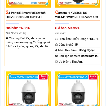
2
C
4-Port GE Smart PoE Switch
Amera HIKVISION DS-
HIKVISION DS-3E1528P-EI
2DE4415IWG1-EHUN Zoom 16X
Giá bán: 5%-35%
Giá bán: 5%-35%
Giá Gốc: Liên hệ
Giá Gốc:
📽 24 cổng PoE Gigabit cho hệ
️👀 Hình Ành Chất Lượng :
FULL HD
thống camera mạng, 2 cổng uplink
1080P .
🤖️ Công Nghệ :
IP.
RJ45 và 2 cổng quang Gigabit tốc
độ cao, Tổng công suất PoE 370W
❃ Nhìn Ban Đêm :
Hồng Ngoại
cấp nguồn nhiều thiết bị.
10m Hồng Ngoại SMD.
👑 Cấu Tạo Camera
Dome Kim loại
+ Nhựa.
️💮 Ưu Điểm :
Thu Âm.