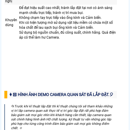
nghị
Để đạt hiệu suất cao nhất, tránh lắp đặt tại nơi có ánh sáng
mạnh chiếu trực tiếp, tránh vị trí mưa bụi.
Không chạm tay trực tiếp vào ống kính và Cảm biến.
Khuyên
Khi có hiện tượng mờ sử dụng vật liệu mềm có chứa một số
dùng
hóa chất để lau sạch bụi ống kính và Cảm biến.
Sử dụng bộ nguồn chuẩn, đủ công suất, chính hãng. Quá điện
áp có thể làm hư Camera.
👩🏻 HÌNH ẢNH DEMO CAMERA QUAN SÁT ĐÃ LẮP ĐẶT.️🎈
📂Trước khi kĩ thuật lắp đặt thì kĩ thuật chúng tôi sẽ tham khảo những
vị trí lắp camera quan sát thực tế vị trí góc lắp đặt rất phù hợp đảm
bảo giám sát mọi góc nhìn khi khách hàng cần thiết, lắp camera quan
sát chính hãng hình ảnh HD chất lượng. kỹ thuật tư vấn những góc lắp
phù hợp cho từng công trình đảm bảo giám sát mọi góc không điểm
chết. 🔆