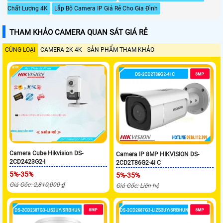
Chất Lượng 4K
Lắp Bộ Camera IP Giá Rẻ Cho Gia Đình
THAM KHẢO CAMERA QUAN SÁT GIÁ RẺ
CÙNG LOẠI
CAMERA 2K 4K
SẢN PHẨM THAM KHẢO
Camera Cube Hikvision DS-
Camera IP 8MP HIKVISION DS-
2CD2423G2-I
2CD2T86G2-4I C
5%-35%
5%-35%
Giá Gốc: 2,810,000 ₫
Giá Gốc: Liên hệ