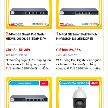
2
1
4-Port GE Smart PoE Switch
6-Port GE Smart PoE Switch
HIKVISION DS-3E1528P-EI/M
HIKVISION DS-3E1520P-EI
Giá bán: 5%-35%
Giá bán: 5%-35%
Giá Gốc: Liên hệ
Giá Gốc: Liên hệ
🎥 24 cổng Gigabit PoE cấp nguồn
🎞 16 cổng PoE Gigabit cấp nguồn
cho camera IP. Tổng công suất
và truyền dữ liệu ổn định. Tổng
PoE lên đến 230W ổn định. Hỗ trợ
công suất PoE 230W hỗ trợ nhiều
truyền PoE xa đến 300 mét. Băng
thiết bị cùng lúc. Tốc độ chuyển
thông chuyển mạch đạt 68 Gbps
mạch 68Gbps đảm bảo hiệu suất
mạnh mẽ.
cao ổn định. Hỗ trợ truyền PoE xa
lên đến 300m cho hệ thống
camera.