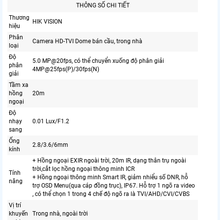
THÔNG SỐ CHI TIẾT
Thương
HIK VISION
hiệu
Phân
Camera HD-TVI Dome bán cầu, trong nhà
loại
Độ
5.0 MP@20fps, có thể chuyển xuống độ phân giải
phân
4MP@25fps(P)/30fps(N)
giải
Tầm xa
hồng
20m
ngoại
Độ
nhạy
0.01 Lux/F1.2
sang
Ống
2.8/3.6/6mm
kính
+ Hồng ngoại EXIR ngoài trời, 20m IR, dạng thân trụ ngoài
trời,cắt lọc hồng ngoại thông minh ICR
Tính
+ Hồng ngoại thông minh Smart IR, giảm nhiểu số DNR, hỗ
năng
trợ OSD Menu(qua cáp đồng trục), IP67. Hỗ trợ 1 ngõ ra video
, có thể chọn 1 trong 4 chế độ ngõ ra là TVI/AHD/CVI/CVBS
Vị trí
khuyến
Trong nhà, ngoài trời