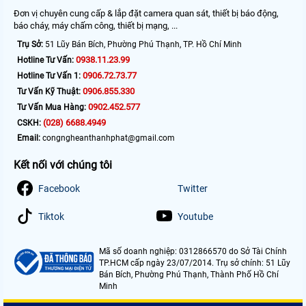
Đơn vị chuyên cung cấp & lắp đặt camera quan sát, thiết bị báo động,
báo cháy, máy chấm công, thiết bị mạng, ...
Trụ Sở:
51 Lũy Bán Bích, Phường Phú Thạnh, TP. Hồ Chí Minh
0938.11.23.99
Hotline Tư Vấn:
0906.72.73.77
Hotline Tư Vấn 1:
0906.855.330
Tư Vấn Kỹ Thuật:
0902.452.577
Tư Vấn Mua Hàng:
(028) 6688.4949
CSKH:
Email:
congngheanthanhphat@gmail.com
Kết nối với chúng tôi
Facebook
Twitter
Tiktok
Youtube
Mã số doanh nghiệp: 0312866570 do Sở Tài Chính
TP.HCM cấp ngày 23/07/2014. Trụ sở chính: 51 Lũy
Bán Bích, Phường Phú Thạnh, Thành Phố Hồ Chí
Minh