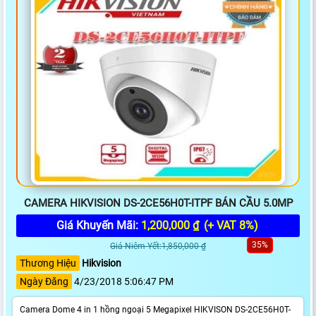
CAMERA HIKVISION DS-2CE56H0T-ITPF BÁN CẦU 5.0MP
Giá Khuyến Mãi:
1,200,000 ₫
(+ VAT 8%)
35%
Giá Niêm Yết:1,850,000 ₫
Thương Hiệu
Hikvision
Ngày Đăng
4/23/2018 5:06:47 PM
Camera Dome 4 in 1 hồng ngoại 5 Megapixel HIKVISON DS-2CE56H0T-