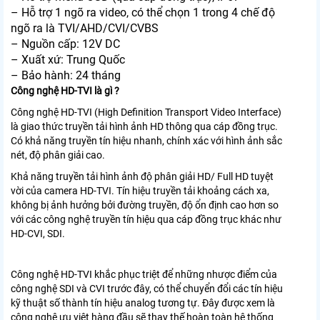
– Hỗ trợ 1 ngõ ra video, có thể chọn 1 trong 4 chế độ
ngõ ra là TVI/AHD/CVI/CVBS
– Nguồn cấp: 12V DC
– Xuất xứ: Trung Quốc
– Bảo hành: 24 tháng
Công nghệ HD-TVI là gì ?
Công nghệ HD-TVI (High Definition Transport Video Interface)
là giao thức truyền tải hình ảnh HD thông qua cáp đồng trục.
Có khả năng truyền tín hiệu nhanh, chính xác với hình ảnh sắc
nét, độ phân giải cao.
Khả năng truyền tải hình ảnh độ phân giải HD/ Full HD tuyệt
vời của camera HD-TVI. Tín hiệu truyền tải khoảng cách xa,
không bị ảnh hưởng bởi đường truyền, độ ổn định cao hơn so
với các công nghệ truyền tín hiệu qua cáp đồng trục khác như
HD-CVI, SDI.
Công nghệ HD-TVI khắc phục triệt để những nhược điểm của
công nghệ SDI và CVI trước đây, có thể chuyển đổi các tín hiệu
kỹ thuật số thành tín hiệu analog tương tự. Đây được xem là
công nghệ ưu việt hàng đầu sẽ thay thế hoàn toàn hệ thống