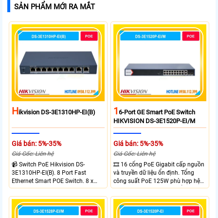
SẢN PHẨM MỚI RA MẮT
H
1
Ikvision DS-3E1310HP-EI(B)
6-Port GE Smart PoE Switch
HIKVISION DS-3E1520P-EI/M
Giá bán: 5%-35%
Giá bán: 5%-35%
Giá Gốc: Liên hệ
Giá Gốc: Liên hệ
📹 Switch PoE Hikvision DS-
🎞 16 cổng PoE Gigabit cấp nguồn
3E1310HP-EI(B). 8 Port Fast
và truyền dữ liệu ổn định. Tổng
Ethernet Smart POE Switch. 8 x
công suất PoE 125W phù hợp hệ
10/100M PoE Ports, 2 x Gigabit
thống camera IP vừa. 2 cổng RJ45
Uplink Ports.
Gigabit và 2 cổng quang SFP mở
rộng linh hoạt. Hỗ trợ truyền PoE
xa tối đa lên đến 300 mét.