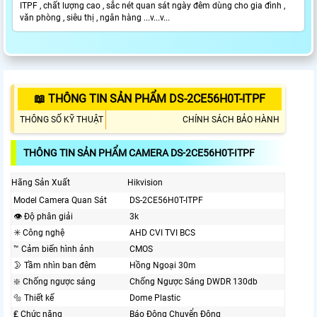
ITPF , chất lượng cao , sắc nét quan sát ngày đêm dùng cho gia đình ,
văn phòng , siêu thị , ngân hàng ...v...v...
📖 THÔNG TIN SẢN PHẨM DS-2CE56H0T-ITPF
THÔNG SỐ KỸ THUẬT
CHÍNH SÁCH BẢO HÀNH
THÔNG TIN SẢN PHẨM CAMERA DS-2CE56H0T-ITPF
Hãng Sản Xuất
Hikvision
Model Camera Quan Sát
DS-2CE56H0T-ITPF
👁 Độ phân giải
3k
✳️ Công nghệ
AHD CVI TVI BCS
™️ Cảm biến hình ảnh
CMOS
🌛 Tầm nhìn ban đêm
Hồng Ngoại 30m
❇️ Chống ngược sáng
Chống Ngược Sáng DWDR 130db
🔩 Thiết kế
Dome Plastic
₤ Chức năng
Báo Động Chuyển Động