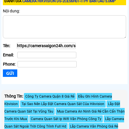
ĐÁNH GIÁ
CAMERA HIKVISION DS-2CE56H0T-ITPF BÁN CẦU 5.0MP
Nội dung:
Tên:
Email:
Phone:
Thông Tin:
Công Ty Camera Quận 8 Giá Rẻ
Đầu Ghi Hình Camera
Kbvision
Tại Sao Nên Lắp Đặt Camera Quan Sát Của Hikvision
Lắp Đặt
Camera Quan Sát Tại Vũng Tàu
Mua Camera An Ninh Giá Rẻ Cần Cẩn Thận
Trước Khi Mua
Camera Quan Sát Ip Wifi Văn Phòng Công Ty
Lắp Camera
Quan Sát Ngoài Trời Công Trình Full Hd
Lắp Camera Văn Phòng Giá Rẻ