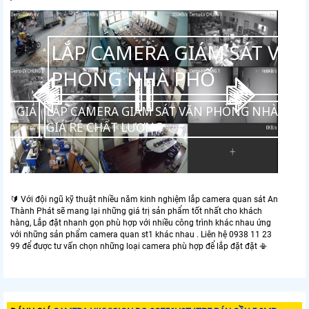
AMERA GIÁM SÁT CỬA
HẢI SẢN
Ụ LẮP CAMERA CỬA HÀNG HẢI SẢN GIÁ
LẮP
GIÁ
🔰 Với đội ngũ kỹ thuật nhiều năm kinh nghiệm lắp camera quan sát An
Thành Phát sẽ mang lại những giá trị sản phẩm tốt nhất cho khách
hàng, Lắp đặt nhanh gọn phù hợp với nhiều công trình khác nhau ứng
với những sản phẩm camera quan st1 khác nhau . Liên hệ 0938 11 23
99 để được tư vấn chọn những loại camera phù hợp để lắp đặt đặt 📳