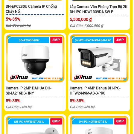
DH-EPC230U Camera IP Chống
Lắp Camera Văn Phòng Trọn Bộ 2K
Cháy Nổ
DH-IPC-HDW1339DA-SW-P
5%-35%
5,500,000 ₫
Giá Gốc: liên hệ
Giá Gốc: 7,000,000 ₫
Camera IP 2MP DAHUA DH-
Camera IP 4MP Dahua DH-IPC-
SD4A216DB-HNY
HFW2449M-AS-B-PRO
5%-35%
5%-35%
Giá Gốc: Liên hệ
Giá Gốc: liên hệ