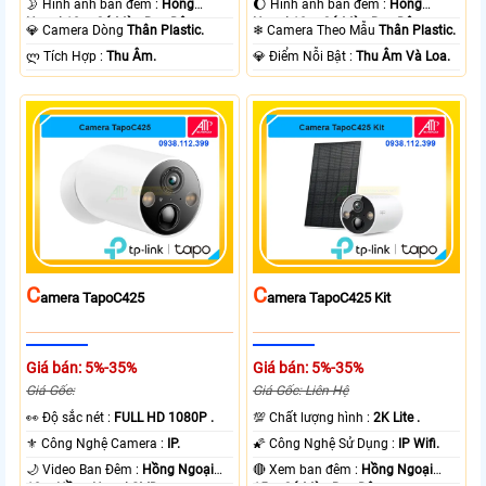
🌛 Hình ảnh ban đêm :
Hồng
🌔 Hình ảnh ban đêm :
Hồng
Ngoại 10m Có Màu Ban Ðêm.
Ngoại 10m Có Màu Ban Ðêm.
💎 Camera Dòng
Thân Plastic.
❄ Camera Theo Mẫu
Thân Plastic.
️ლ Tích Hợp :
Thu Âm.
️💎 Điểm Nỗi Bật :
Thu Âm Và Loa.
C
C
Amera TapoC425
Amera TapoC425 Kit
Giá bán: 5%-35%
Giá bán: 5%-35%
Giá Gốc:
Giá Gốc: Liên Hệ
️👀 Độ sắc nét :
FULL HD 1080P .
💯 Chất lượng hình :
2K Lite .
⚜️ Công Nghệ Camera :
IP.
🌠 Công Nghệ Sử Dụng :
IP Wifi.
🌙 Video Ban Đêm :
Hồng Ngoại
🔴 Xem ban đêm :
Hồng Ngoại