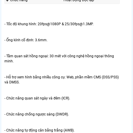
💎 Chức năng
Hoặt Động Độc lập
- Tốc độ khung hình: 20fps@1080P & 25/30fps@1.3MP.
- Ống kính cố định: 3.6mm.
- Tầm quan sát hồng ngoại: 30 mét với công nghệ hồng ngoại thông
minh.
- Hỗ trợ xem hình bằng nhiều công cụ: Web, phần mềm CMS (DSS/PSS)
và DMSS.
- Chức năng quan sát ngày và đêm (ICR).
- Chức năng chống ngược sáng (DWDR).
- Chức năng tự động cân bằng trắng (AWB).