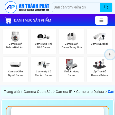
DANH MỤC SẢN PHẨM
Camera Wifi
Camera Có Thẻ
Camera Wifi
Camera Eyeball
Dahua Hình Ảnh
Nhớ Dahua
Dahua Trong Nhà
3K
Camera Đếm
Camera Ip Có
Thiết Bị Mạng
Lắp Trọn Bộ
Người Dahua
Thu Ậm Dahua
Dahua
Camera Dahua
›
›
›
›
Trang chủ
Camera Quan Sát
Camera IP
Camera Ip Dahua
Came