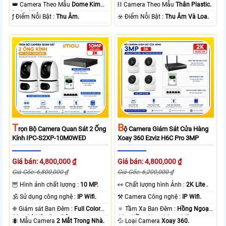
10m Hồng Ngoại SMD.
15m Có Màu Ban Ðêm.
👑 Camera Theo Mẫu
Dome Kim
⛓ Camera Theo Mẫu
Thân Plastic.
loại + Nhựa.
️ƒ Điểm Nỗi Bật :
Thu Âm.
️☣️ Điểm Nỗi Bật :
Thu Âm Và Loa.
T
B
Rọn Bộ Camera Quan Sát 2 Ống
Ộ Camera Giám Sát Cửa Hàng
Kính IPC-S2XP-10M0WED
Xoay 360 Ezviz H6C Pro 3MP
Giá bán: 4,800,000 ₫
Giá bán: 4,800,000 ₫
Giá Gốc: 6,800,000 ₫
Giá Gốc: 6,200,000 ₫
🦉 Hình ảnh chất lượng :
10 MP.
️👀 Chất lượng hình Ảnh :
2K Lite .
🕉️ Sử dụng công nghệ :
IP Wifi.
⚒ Camera Công nghệ :
IP Wifi.
❈ Giám sát Ban Đêm :
Full Color
🔅 Tầm Xa Ban Đêm :
Hồng Ngoại
20m Có Màu Ban Ðêm.
10m Hồng Ngoại Smart IR.
🐜 Mẫu Camera
2 Mắt Trong Nhà.
💦 Loại Camera
Xoay 360.