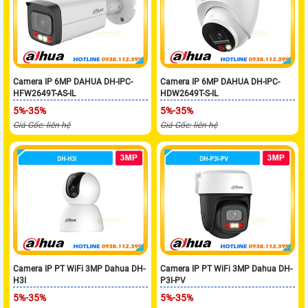
Camera IP 6MP DAHUA DH-IPC-
Camera IP 6MP DAHUA DH-IPC-
HFW2649T-AS-IL
HDW2649T-S-IL
5%-35%
5%-35%
Giá Gốc: liên hệ
Giá Gốc: liên hệ
Camera IP PT WiFi 3MP Dahua DH-
Camera IP PT WiFi 3MP Dahua DH-
H3I
P3I-PV
5%-35%
5%-35%