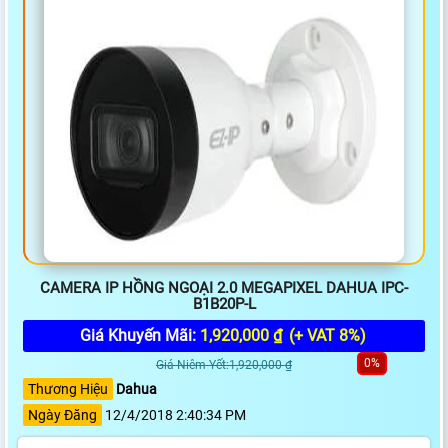
CAMERA IP HỒNG NGOẠI 2.0 MEGAPIXEL DAHUA IPC-
B1B20P-L
Giá Khuyến Mãi:
1,920,000 ₫
(+ VAT 8%)
0%
Giá Niêm Yết:1,920,000 ₫
Thương Hiệu
Dahua
Ngày Đăng
12/4/2018 2:40:34 PM