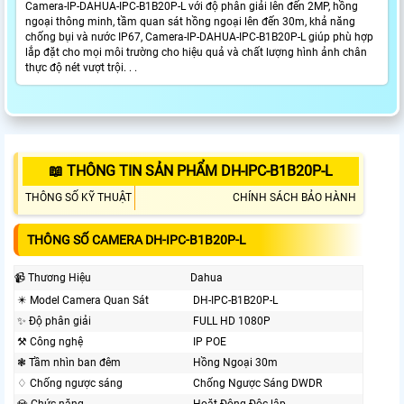
Camera-IP-DAHUA-IPC-B1B20P-L với độ phân giải lên đến 2MP, hồng
ngoại thông minh, tầm quan sát hồng ngoại lên đến 30m, khả năng
chống bụi và nước IP67, Camera-IP-DAHUA-IPC-B1B20P-L giúp phù hợp
lắp đặt cho mọi môi trường cho hiệu quả và chất lượng hình ảnh chân
thực độ nét vượt trội. . .
📖 THÔNG TIN SẢN PHẨM DH-IPC-B1B20P-L
THÔNG SỐ KỸ THUẬT
CHÍNH SÁCH BẢO HÀNH
THÔNG SỐ CAMERA DH-IPC-B1B20P-L
📹 Thương Hiệu
Dahua
✴️ Model Camera Quan Sát
DH-IPC-B1B20P-L
✨ Độ phân giải
FULL HD 1080P
⚒ Công nghệ
IP POE
❃ Tầm nhìn ban đêm
Hồng Ngoại 30m
♢ Chống ngược sáng
Chống Ngược Sáng DWDR