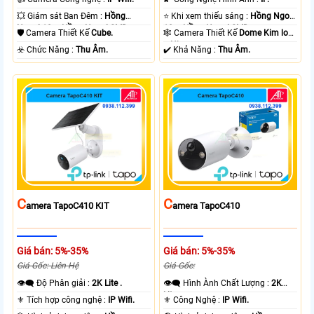
💥 Giám sát Ban Đêm :
Hồng
⭐ Khi xem thiếu sáng :
Hồng Ngoại
Ngoại 10m Hồng Ngoại SMD.
10m Hồng Ngoại SMD.
🛡 Camera Thiết Kế
Cube.
🕸️ Camera Thiết Kế
Dome Kim loại
+ Nhựa.
️☣️ Chức Năng :
Thu Âm.
️✔️ Khả Năng :
Thu Âm.
C
C
Amera TapoC410 KIT
Amera TapoC410
Giá bán: 5%-35%
Giá bán: 5%-35%
Giá Gốc: Liên Hệ
Giá Gốc:
👁️‍🗨 Độ Phân giải :
2K Lite .
👁️‍🗨 Hình Ành Chất Lượng :
2K
Lite .
⚜️ Tích hợp công nghệ :
IP Wifi.
⚜️ Công Nghệ :
IP Wifi.