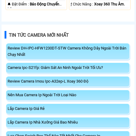
️🔔 Đặt Điểm :
Báo Động Chuyển
️ƒ Chức Năng :
Xoay 360 Thu Âm.
Động.
TIN TỨC CAMERA MỚI NHẤT
Review DH-IPC-HFW1230DT-STW Camera Không Dây Ngoài Trời Bán
Chạy Nhất
Camera Ipc-S21fp: Giám Sát An Ninh Ngoài Trời Tối Ưu?
Review Camera Imou Ipc-A32ep-L Xoay 360 Độ
Nên Mua Camera Ip Ngoài Trời Loại Nào
Lắp Camera Ip Giá Rẻ
Lắp Camera Ip Nhà Xưởng Giá Bao Nhiêu
Lựa Chọn Swich Poe Thế Nào Tốt Nhất Cho Camera Ip