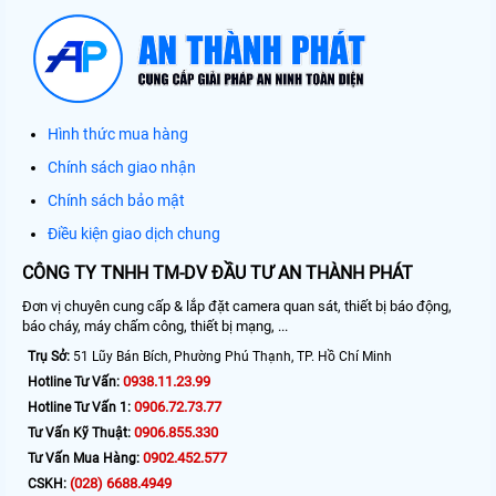
Hình thức mua hàng
Chính sách giao nhận
Chính sách bảo mật
Điều kiện giao dịch chung
CÔNG TY TNHH TM-DV ĐẦU TƯ AN THÀNH PHÁT
Đơn vị chuyên cung cấp & lắp đặt camera quan sát, thiết bị báo động,
báo cháy, máy chấm công, thiết bị mạng, ...
Trụ Sở:
51 Lũy Bán Bích, Phường Phú Thạnh, TP. Hồ Chí Minh
0938.11.23.99
Hotline Tư Vấn:
0906.72.73.77
Hotline Tư Vấn 1:
0906.855.330
Tư Vấn Kỹ Thuật:
0902.452.577
Tư Vấn Mua Hàng:
(028) 6688.4949
CSKH: