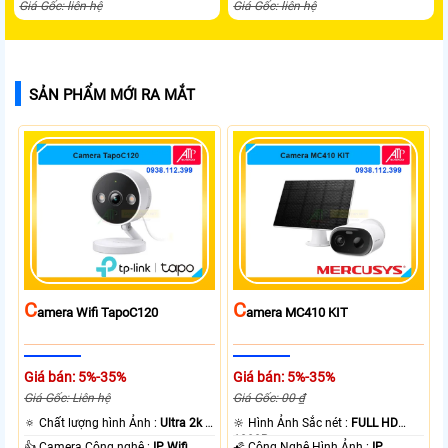
Giá Gốc: liên hệ
Giá Gốc: liên hệ
SẢN PHẨM MỚI RA MẮT
C
C
Amera Wifi TapoC120
Amera MC410 KIT
Giá bán: 5%-35%
Giá bán: 5%-35%
Giá Gốc: Liên hệ
Giá Gốc: 00 ₫
🔅 Chất lượng hình Ảnh :
Ultra 2k +
🔆 Hình Ảnh Sắc nét :
FULL HD
.
1080P .
👍 Camera Công nghệ :
IP Wifi.
🌠 Công Nghệ Hình Ảnh :
IP.