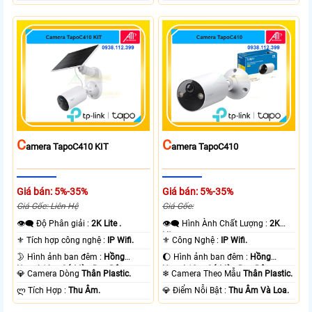
C
C
Amera TapoC410 KIT
Amera TapoC410
Giá bán: 5%-35%
Giá bán: 5%-35%
Giá Gốc: Liên Hệ
Giá Gốc:
👁️‍🗨 Độ Phân giải :
2K Lite .
👁️‍🗨 Hình Ành Chất Lượng :
2K
Lite .
⚜️ Tích hợp công nghệ :
IP Wifi.
⚜️ Công Nghệ :
IP Wifi.
🌛 Hình ảnh ban đêm :
Hồng
🌔 Hình ảnh ban đêm :
Hồng
Ngoại 10m Có Màu Ban Ðêm.
Ngoại 10m Có Màu Ban Ðêm.
💎 Camera Dòng
Thân Plastic.
❄ Camera Theo Mẫu
Thân Plastic.
️ლ Tích Hợp :
Thu Âm.
️💎 Điểm Nỗi Bật :
Thu Âm Và Loa.