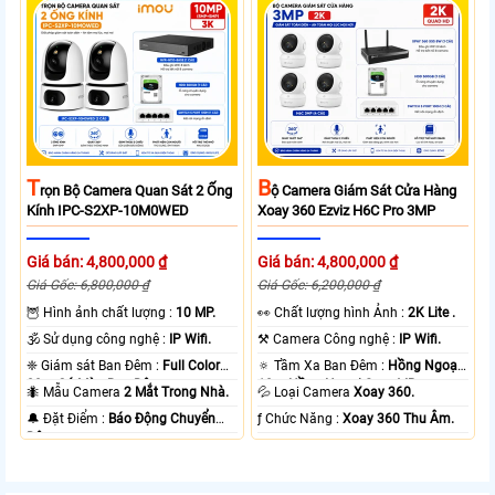
T
B
Rọn Bộ Camera Quan Sát 2 Ống
Ộ Camera Giám Sát Cửa Hàng
Kính IPC-S2XP-10M0WED
Xoay 360 Ezviz H6C Pro 3MP
Giá bán: 4,800,000 ₫
Giá bán: 4,800,000 ₫
Giá Gốc: 6,800,000 ₫
Giá Gốc: 6,200,000 ₫
🦉 Hình ảnh chất lượng :
10 MP.
️👀 Chất lượng hình Ảnh :
2K Lite .
🕉️ Sử dụng công nghệ :
IP Wifi.
⚒ Camera Công nghệ :
IP Wifi.
❈ Giám sát Ban Đêm :
Full Color
🔅 Tầm Xa Ban Đêm :
Hồng Ngoại
20m Có Màu Ban Ðêm.
10m Hồng Ngoại Smart IR.
🐜 Mẫu Camera
2 Mắt Trong Nhà.
💦 Loại Camera
Xoay 360.
️🔔 Đặt Điểm :
Báo Động Chuyển
️ƒ Chức Năng :
Xoay 360 Thu Âm.
Động.