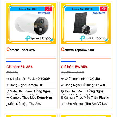
C
C
Amera TapoC425
Amera TapoC425 Kit
Giá bán: 5%-35%
Giá bán: 5%-35%
Giá Gốc:
Giá Gốc: Liên Hệ
️👀 Độ sắc nét :
FULL HD 1080P .
💯 Chất lượng hình :
2K Lite .
⚜️ Công Nghệ Camera :
IP.
🌠 Công Nghệ Sử Dụng :
IP Wifi.
🌙 Video Ban Đêm :
Hồng Ngoại
🔴 Xem ban đêm :
Hồng Ngoại
10m Hồng Ngoại SMD.
15m Có Màu Ban Ðêm.
👑 Camera Theo Mẫu
Dome Kim
⛓ Camera Theo Mẫu
Thân Plastic.
loại + Nhựa.
️ƒ Điểm Nỗi Bật :
Thu Âm.
️☣️ Điểm Nỗi Bật :
Thu Âm Và Loa.