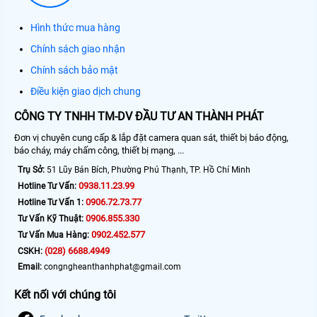
Hình thức mua hàng
Chính sách giao nhận
Chính sách bảo mật
Điều kiện giao dịch chung
CÔNG TY TNHH TM-DV ĐẦU TƯ AN THÀNH PHÁT
Đơn vị chuyên cung cấp & lắp đặt camera quan sát, thiết bị báo động,
báo cháy, máy chấm công, thiết bị mạng, ...
Trụ Sở:
51 Lũy Bán Bích, Phường Phú Thạnh, TP. Hồ Chí Minh
0938.11.23.99
Hotline Tư Vấn:
0906.72.73.77
Hotline Tư Vấn 1:
0906.855.330
Tư Vấn Kỹ Thuật:
0902.452.577
Tư Vấn Mua Hàng:
(028) 6688.4949
CSKH:
Email:
congngheanthanhphat@gmail.com
Kết nối với chúng tôi