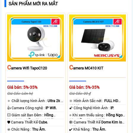
SẢN PHẨM MỚI RA MẮT
C
C
Amera Wifi TapoC120
Amera MC410 KIT
Giá bán: 5%-35%
Giá bán: 5%-35%
Giá Gốc: Liên hệ
Giá Gốc: 00 ₫
🔅 Chất lượng hình Ảnh :
Ultra 2k +
🔆 Hình Ảnh Sắc nét :
FULL HD
.
1080P .
👍 Camera Công nghệ :
IP Wifi.
🌠 Công Nghệ Hình Ảnh :
IP.
💥 Giám sát Ban Đêm :
Hồng
⭐ Khi xem thiếu sáng :
Hồng Ngoại
Ngoại 10m Hồng Ngoại SMD.
10m Hồng Ngoại SMD.
🛡 Camera Thiết Kế
Cube.
🕸️ Camera Thiết Kế
Dome Kim loại
+ Nhựa.
️☣️ Chức Năng :
Thu Âm.
️✔️ Khả Năng :
Thu Âm.