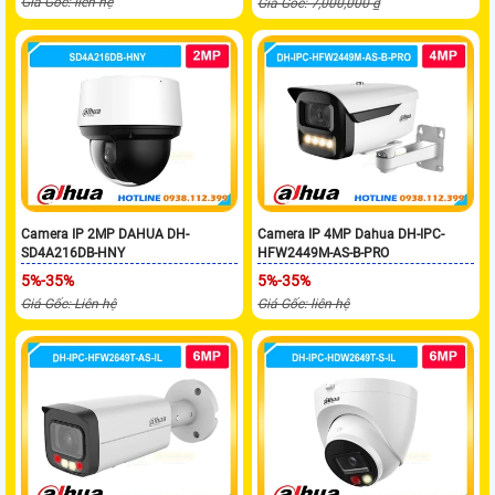
Giá Gốc: liên hệ
Giá Gốc: 7,000,000 ₫
Camera IP 2MP DAHUA DH-
Camera IP 4MP Dahua DH-IPC-
SD4A216DB-HNY
HFW2449M-AS-B-PRO
5%-35%
5%-35%
Giá Gốc: Liên hệ
Giá Gốc: liên hệ