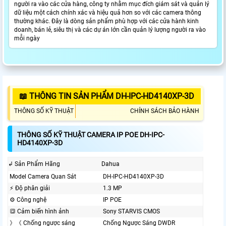
người ra vào các cửa hàng, công ty nhằm mục đích giám sát và quản lý
dữ liệu một cách chính xác và hiệu quả hơn so với các camera thông
thường khác. Đây là dòng sản phẩm phù hợp với các cửa hành kinh
doanh, bán lẻ, siêu thị và các dự án lớn cần quản lý lượng người ra vào
mỗi ngày
📖 THÔNG TIN SẢN PHẨM DH-IPC-HD4140XP-3D
THÔNG SỐ KỸ THUẬT
CHÍNH SÁCH BẢO HÀNH
THÔNG SỐ KỸ THUẬT CAMERA IP POE DH-IPC-
HD4140XP-3D
↲ Sản Phẩm Hãng
Dahua
Model Camera Quan Sát
DH-IPC-HD4140XP-3D
️⚡ Độ phân giải
1.3 MP
⚙ Công nghệ
IP POE
🔳 Cảm biến hình ảnh
Sony STARVIS CMOS
》《 Chống ngược sáng
Chống Ngược Sáng DWDR