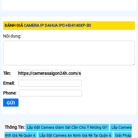
ĐÁNH GIÁ
CAMERA IP DAHUA IPC-HD4140XP-3D
Nội dung:
Tên:
Email:
Phone:
Thông Tin:
Lắp Đặt Camera Giám Sát Cần Chú Ý Những Gì?
Lắp Camera
Wifi Giá Rẻ Quận 6
Lắp Đặt Camera An Ninh Giá Rẻ Tại Quận 6
Giải Pháp