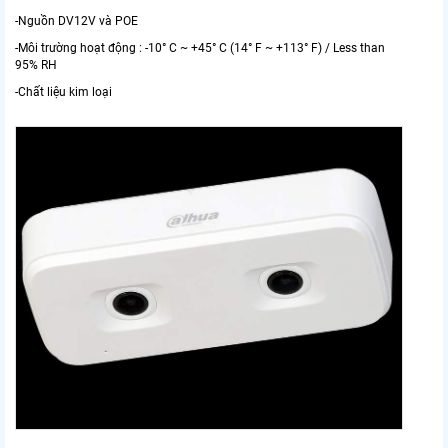
-Nguồn DV12V và POE
-Môi trường hoạt động : -10° C ~ +45° C (14° F ~ +113° F) / Less than
95% RH
-Chất liệu kim loại