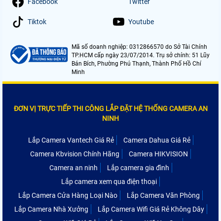
Facebook
Twitter
Tiktok
Youtube
Mã số doanh nghiệp: 0312866570 do Sở Tài Chính
TP.HCM cấp ngày 23/07/2014. Trụ sở chính: 51 Lũy
Bán Bích, Phường Phú Thạnh, Thành Phố Hồ Chí
Minh
ĐƠN VỊ TRỰC TIẾP THI CÔNG LẮP ĐẶT HỆ THỐNG CAMERA AN
NINH
Lắp Camera Vantech Giá Rẻ
Camera Dahua Giá Rẻ
Camera Kbvision Chính Hãng
Camera HIKVISION
Camera an ninh
Lắp camera gia đình
Lắp camera xem qua điện thoại
Lắp Camera Cửa Hàng Loại Nào
Lắp Camera Văn Phòng
Lắp Camera Nhà Xưởng
Lắp Camera Wifi Giá Rẻ Không Dây