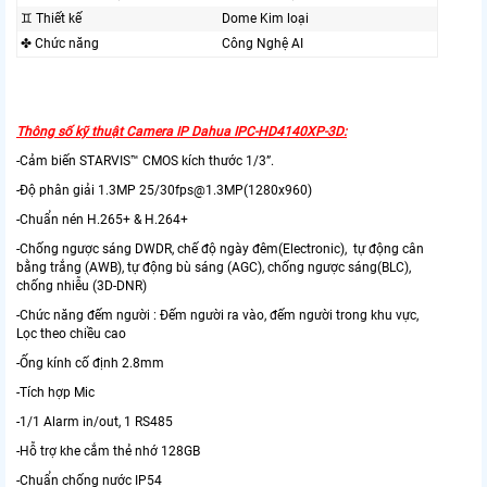
♊ Thiết kế
Dome Kim loại
✤ Chức năng
Công Nghệ AI
Thông số kỹ thuật Camera IP Dahua IPC-HD4140XP-3D:
-Cảm biến STARVIS™ CMOS kích thước 1/3”.
-Độ phân giải 1.3MP 25/30fps@1.3MP(1280x960)
-Chuẩn nén H.265+ & H.264+
-Chống ngược sáng DWDR, chế độ ngày đêm(Electronic), tự động cân
bằng trắng (AWB), tự động bù sáng (AGC), chống ngược sáng(BLC),
chống nhiễu (3D-DNR)
-Chức năng đếm người : Đếm người ra vào, đếm người trong khu vực,
Lọc theo chiều cao
-Ống kính cố định 2.8mm
-Tích hợp Mic
-1/1 Alarm in/out, 1 RS485
-Hỗ trợ khe cắm thẻ nhớ 128GB
-Chuẩn chống nước IP54