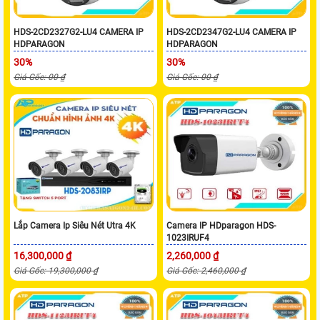
HDS-2CD2327G2-LU4 CAMERA IP
HDS-2CD2347G2-LU4 CAMERA IP
HDPARAGON
HDPARAGON
30%
30%
Giá Gốc: 00 ₫
Giá Gốc: 00 ₫
Lắp Camera Ip Siêu Nét Utra 4K
Camera IP HDparagon HDS-
1023IRUF4
16,300,000 ₫
2,260,000 ₫
Giá Gốc: 19,300,000 ₫
Giá Gốc: 2,460,000 ₫