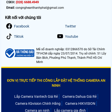
(028) 6688.4949
CSKH:
Email:
congngheanthanhphat@gmail.com
Kết nối với chúng tôi
Facebook
Twitter
Tiktok
Youtube
Mã số doanh nghiệp: 0312866570 do Sở Tài Chính
TP.HCM cấp ngày 23/07/2014. Trụ sở chính: 51 Lũy
Bán Bích, Phường Phú Thạnh, Thành Phố Hồ Chí
Minh
ĐƠN VỊ TRỰC TIẾP THI CÔNG LẮP ĐẶT HỆ THỐNG CAMERA AN
NINH
Lắp Camera Vantech Giá Rẻ
Camera Dahua Giá Rẻ
Camera Kbvision Chính Hãng
Camera HIKVISION
Camera an ninh
Lắp camera gia đình