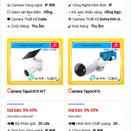
.
1080P .
👍 Camera Công nghệ :
IP Wifi.
🌠 Công Nghệ Hình Ảnh :
IP.
💥 Giám sát Ban Đêm :
Hồng
⭐ Khi xem thiếu sáng :
Hồng Ngoại
Ngoại 10m Hồng Ngoại SMD.
10m Hồng Ngoại SMD.
🛡 Camera Thiết Kế
Cube.
🕸️ Camera Thiết Kế
Dome Kim loại
+ Nhựa.
️☣️ Chức Năng :
Thu Âm.
️✔️ Khả Năng :
Thu Âm.
C
C
Amera TapoC410 KIT
Amera TapoC410
Giá bán: 5%-35%
Giá bán: 5%-35%
Giá Gốc: Liên Hệ
Giá Gốc:
👁️‍🗨 Độ Phân giải :
2K Lite .
👁️‍🗨 Hình Ành Chất Lượng :
2K
Lite .
⚜️ Tích hợp công nghệ :
IP Wifi.
⚜️ Công Nghệ :
IP Wifi.