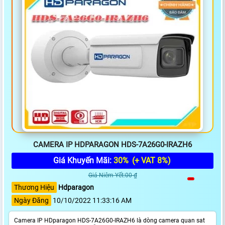
CAMERA IP HDPARAGON HDS-7A26G0-IRAZH6
Giá Khuyến Mãi:
30%
(+ VAT 8%)
Giá Niêm Yết:00 ₫
Thương Hiệu
Hdparagon
Ngày Đăng
10/10/2022 11:33:16 AM
Camera IP HDparagon HDS-7A26G0-IRAZH6 là dòng camera quan sat