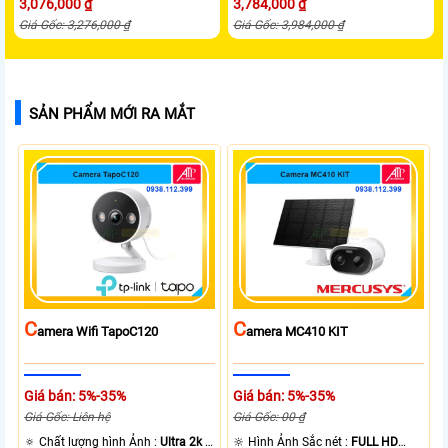
3,076,000 ₫
3,784,000 ₫
Giá Gốc: 3,276,000 ₫
Giá Gốc: 3,984,000 ₫
SẢN PHẨM MỚI RA MẮT
C
C
Amera Wifi TapoC120
Amera MC410 KIT
Giá bán: 5%-35%
Giá bán: 5%-35%
Giá Gốc: Liên hệ
Giá Gốc: 00 ₫
🔅 Chất lượng hình Ảnh :
Ultra 2k +
🔆 Hình Ảnh Sắc nét :
FULL HD