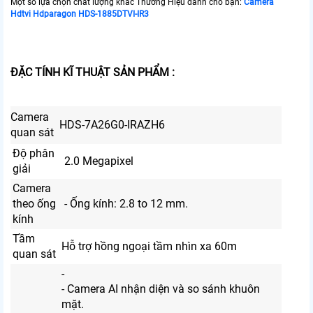
Một số lựa chọn chất lượng khác Thương Hiệu dành cho bạn:
Camera
Hdtvi Hdparagon HDS-1885DTVI-IR3
ĐẶC TÍNH KĨ THUẬT SẢN PHẨM :
Camera
HDS-7A26G0-IRAZH6
quan sát
Độ phân
2.0 Megapixel
giải
Camera
theo ống
- Ống kính: 2.8 to 12 mm.
kính
Tầm
Hỗ trợ hồng ngoại tầm nhìn xa 60m
quan sát
-
- Camera AI nhận diện và so sánh khuôn
mặt.