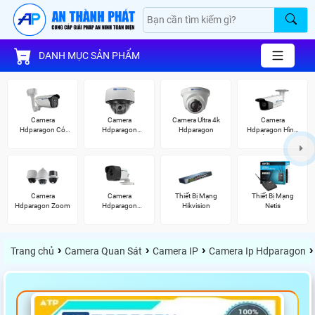
DANH MỤC SẢN PHẨM
Camera
Camera
Camera Ultra 4k
Camera
Hdparagon Có
Hdparagon
Hdparagon
Hdparagon Hình
Màu Ban Đêm
Starlight
Ảnh 4K
Camera
Camera
Thiết Bị Mạng
Thiết Bị Mạng
Hdparagon Zoom
Hdparagon
Hikvision
Netis
2.0MP
›
›
›
›
Trang chủ
Camera Quan Sát
Camera IP
Camera Ip Hdparagon