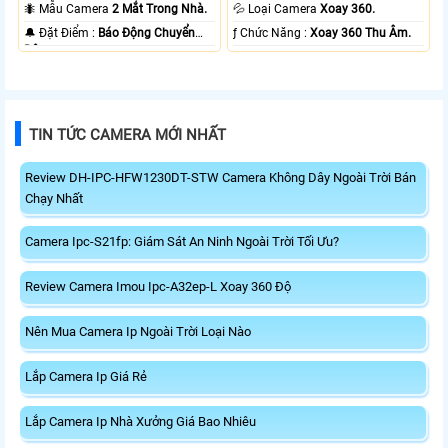
20m Có Màu Ban Ðêm.
10m Hồng Ngoại Smart IR.
🐜 Mẫu Camera
2 Mắt Trong Nhà.
💦 Loại Camera
Xoay 360.
️🔔 Đặt Điểm :
Báo Động Chuyển
️ƒ Chức Năng :
Xoay 360 Thu Âm.
Động.
TIN TỨC CAMERA MỚI NHẤT
Review DH-IPC-HFW1230DT-STW Camera Không Dây Ngoài Trời Bán
Chạy Nhất
Camera Ipc-S21fp: Giám Sát An Ninh Ngoài Trời Tối Ưu?
Review Camera Imou Ipc-A32ep-L Xoay 360 Độ
Nên Mua Camera Ip Ngoài Trời Loại Nào
Lắp Camera Ip Giá Rẻ
Lắp Camera Ip Nhà Xưởng Giá Bao Nhiêu