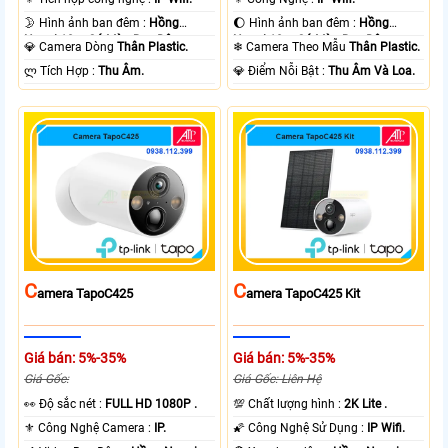
🌛 Hình ảnh ban đêm :
Hồng
🌔 Hình ảnh ban đêm :
Hồng
Ngoại 10m Có Màu Ban Ðêm.
Ngoại 10m Có Màu Ban Ðêm.
💎 Camera Dòng
Thân Plastic.
❄ Camera Theo Mẫu
Thân Plastic.
️ლ Tích Hợp :
Thu Âm.
️💎 Điểm Nỗi Bật :
Thu Âm Và Loa.
C
C
Amera TapoC425
Amera TapoC425 Kit
Giá bán: 5%-35%
Giá bán: 5%-35%
Giá Gốc:
Giá Gốc: Liên Hệ
️👀 Độ sắc nét :
FULL HD 1080P .
💯 Chất lượng hình :
2K Lite .
⚜️ Công Nghệ Camera :
IP.
🌠 Công Nghệ Sử Dụng :
IP Wifi.