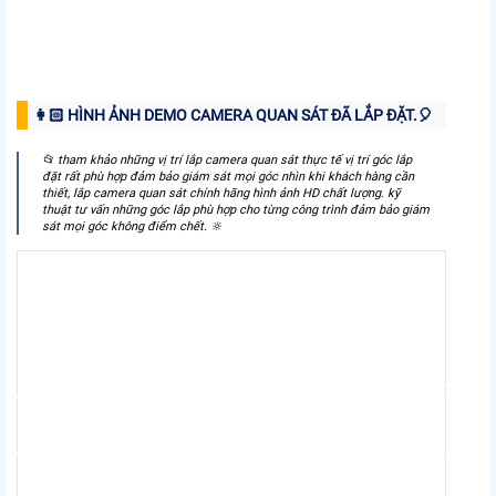
👩🏻 HÌNH ẢNH DEMO CAMERA QUAN SÁT ĐÃ LẮP ĐẶT.️🎈
📂 tham khảo những vị trí lắp camera quan sát thực tế vị trí góc lắp
đặt rất phù hợp đảm bảo giám sát mọi góc nhìn khi khách hàng cần
thiết, lắp camera quan sát chính hãng hình ảnh HD chất lượng. kỹ
thuật tư vấn những góc lắp phù hợp cho từng công trình đảm bảo giám
sát mọi góc không điểm chết. 🔆
RA GIÁM SÁT
GIẢI
 QUÁN NHẬU
GIÁM
P CAMERA QUAN SÁT QUÁN ĂN
TƯ VẤN GIẢ
GIÁ RẺ
NHÀ TRẺ C