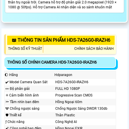
thân trụ ngoài trời. Camera hỗ trợ độ phân giải 2.0 megapixel (1920 ×
1080 @ 50fps). Hỗ trợ Camera AI nhận diện và so sánh khuôn mặt
📖 THÔNG TIN SẢN PHẨM HDS-7A26G0-IRAZH6
THÔNG SỐ KỸ THUẬT
CHÍNH SÁCH BẢO HÀNH
THÔNG SỐ CHÍNH CAMERA HDS-7A26G0-IRAZH6
🌔 Hãng
Hdparagon
✔️ Model Camera Quan Sát
HDS-7A26G0-IRAZH6
️👀 Độ phân giải
FULL HD 1080P
✳️ Cảm biến hình ảnh
Progressive Scan CMOS
🔦 Tầm nhìn ban đêm
Hồng Ngoại 60m
🕎 Chống ngược sáng
Chống Ngược Sáng DWDR 130db
🛡 Thiết kế
Thân Plastic
ƒ Chức năng
Công Nghệ AI
🌠 Công nghệ ban đêm
Hồng Ngoại EXIR