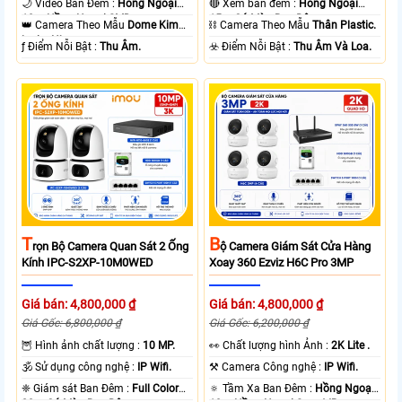
🌙 Video Ban Đêm :
Hồng Ngoại
🔴 Xem ban đêm :
Hồng Ngoại
10m Hồng Ngoại SMD.
15m Có Màu Ban Ðêm.
👑 Camera Theo Mẫu
Dome Kim
⛓ Camera Theo Mẫu
Thân Plastic.
loại + Nhựa.
️ƒ Điểm Nỗi Bật :
Thu Âm.
️☣️ Điểm Nỗi Bật :
Thu Âm Và Loa.
T
B
Rọn Bộ Camera Quan Sát 2 Ống
Ộ Camera Giám Sát Cửa Hàng
Kính IPC-S2XP-10M0WED
Xoay 360 Ezviz H6C Pro 3MP
Giá bán: 4,800,000 ₫
Giá bán: 4,800,000 ₫
Giá Gốc: 6,800,000 ₫
Giá Gốc: 6,200,000 ₫
🦉 Hình ảnh chất lượng :
10 MP.
️👀 Chất lượng hình Ảnh :
2K Lite .
🕉️ Sử dụng công nghệ :
IP Wifi.
⚒ Camera Công nghệ :
IP Wifi.
❈ Giám sát Ban Đêm :
Full Color
🔅 Tầm Xa Ban Đêm :
Hồng Ngoại