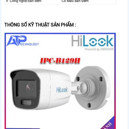
️🏅️ Công nghệ ban đêm
Có Màu Ban Đêm
THÔNG SỐ KỸ THUẬT SẢN PHẨM :