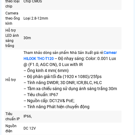
theo loại
Chip CMOS
chip
Camera
theo ống
Loại 2.8-12mm
kính
Hỗ trợ
LED ánh
30m
sáng
trắng
Tham khảo dòng sản phẩm Nhà Sản Xuất giá rẻ:
Camear
– Độ nhạy sáng: Color: 0.001 Lux
HILOOK THC-T120
@ (F1.0, AGC ON), 0 Lux with IR
– Ống kinh 4 mm( 6mm)
– Độ phân giải tối đa (1920 × 1080)/25fps
Hỗ trợ
– Tính năng DWDR; 3D DNR; ICR;BLC, HLC
– Tầm xa chiếu sáng sử dụng ánh sáng trắng 30m
– Tiêu chuẩn: IP67
– Nguồn cấp: DC12V& PoE;
– Tính năng Phát hiện chuyển động
Tiêu
IP66,
chuẩn IP
Nguồn
DC 12V
điện