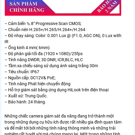
– Cảm biến ½.8″ Progressive Scan CMOS;
– Chuẩn nén H.265+/H.265/H.264+/H.264
– Độ nhạy sáng: Color: 0.001 Lux @ (F1.0, AGC ON), 0 Lux with
IR
– Ống kinh 4 mm( 6mm)
– Độ phân giải tối đa (1920 × 1080)/25fps
– Tính năng DWDR; 3D DNR; ICR;BLC, HLC
– Tầm xa chiếu sáng sử dụng ánh sáng trắng 30m
– Tiêu chuẩn: IP67
– Nguồn cấp: DC12V& PoE;
– Tính năng Phát hiện chuyển động
– Hỗ trợ giám sát bằng ứng dụng HiLook trên điện thoại
– Xuất xứ: Trung Quốc.
– Bảo hành: 24 tháng.
Những chiếc camera giám sát đa năng đang trở thành một
trong những dụng cụ hữu ích được rất nhiều gia đình quan tâm
và để mắt tới bởi những tính năng thông minh và những trải
nghiệm rất tuyệt vời mà chúng mang lại. Một trong những tính