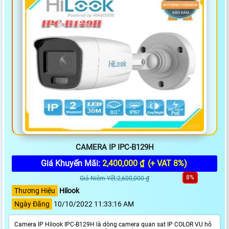
CAMERA IP IPC-B129H
Giá Khuyến Mãi:
2,400,000 ₫
(+ VAT 8%)
8%
Giá Niêm Yết:2,600,000 ₫
Thương Hiệu
Hilook
Ngày Đăng
10/10/2022 11:33:16 AM
Camera IP Hilook IPC-B129H là dòng camera quan sat IP COLOR VU hô