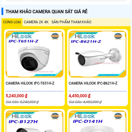
THAM KHẢO CAMERA QUAN SÁT GIÁ RẺ
CÙNG LOẠI
CAMERA 2K 4K
SẢN PHẨM THAM KHẢO
CAMERA HILOOK IPC-T651H-Z
CAMERA HILOOK IPC-B621H-Z
5,240,000 ₫
4,450,000 ₫
Giá Gốc: 5,240,000 ₫
Giá Gốc: 4,450,000 ₫