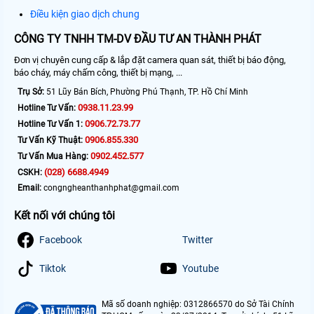
Điều kiện giao dịch chung
CÔNG TY TNHH TM-DV ĐẦU TƯ AN THÀNH PHÁT
Đơn vị chuyên cung cấp & lắp đặt camera quan sát, thiết bị báo động,
báo cháy, máy chấm công, thiết bị mạng, ...
Trụ Sở:
51 Lũy Bán Bích, Phường Phú Thạnh, TP. Hồ Chí Minh
0938.11.23.99
Hotline Tư Vấn:
0906.72.73.77
Hotline Tư Vấn 1:
0906.855.330
Tư Vấn Kỹ Thuật:
0902.452.577
Tư Vấn Mua Hàng:
(028) 6688.4949
CSKH:
Email:
congngheanthanhphat@gmail.com
Kết nối với chúng tôi
Facebook
Twitter
Tiktok
Youtube
Mã số doanh nghiệp: 0312866570 do Sở Tài Chính