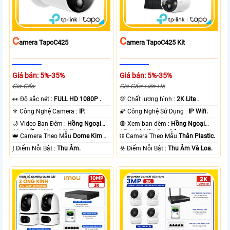
C
C
Amera TapoC425
Amera TapoC425 Kit
Giá bán: 5%-35%
Giá bán: 5%-35%
Giá Gốc:
Giá Gốc: Liên Hệ
️👀 Độ sắc nét :
FULL HD 1080P .
💯 Chất lượng hình :
2K Lite .
⚜️ Công Nghệ Camera :
IP.
🌠 Công Nghệ Sử Dụng :
IP Wifi.
🌙 Video Ban Đêm :
Hồng Ngoại
🔴 Xem ban đêm :
Hồng Ngoại
10m Hồng Ngoại SMD.
15m Có Màu Ban Ðêm.
👑 Camera Theo Mẫu
Dome Kim
⛓ Camera Theo Mẫu
Thân Plastic.
loại + Nhựa.
️ƒ Điểm Nỗi Bật :
Thu Âm.
️☣️ Điểm Nỗi Bật :
Thu Âm Và Loa.