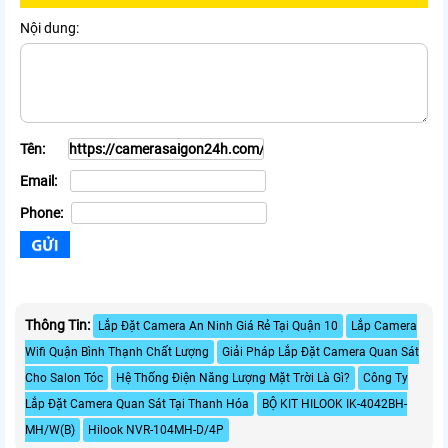
Nội dung:
Tên:
Email:
Phone:
Thông Tin:
Lắp Đặt Camera An Ninh Giá Rẻ Tại Quận 10
Lắp Camera
Wifi Quận Bình Thạnh Chất Lượng
Giải Pháp Lắp Đặt Camera Quan Sát
Cho Salon Tóc
Hệ Thống Điện Năng Lượng Mặt Trời Là Gì?
Công Ty
Lắp Đặt Camera Quan Sát Tại Thanh Hóa
BỘ KIT HILOOK IK-4042BH-
MH/W(B)
Hilook NVR-104MH-D/4P