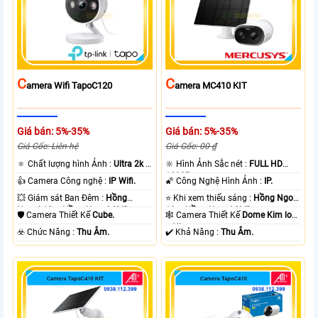
C
C
Amera Wifi TapoC120
Amera MC410 KIT
Giá bán: 5%-35%
Giá bán: 5%-35%
Giá Gốc: Liên hệ
Giá Gốc: 00 ₫
🔅 Chất lượng hình Ảnh :
Ultra 2k +
🔆 Hình Ảnh Sắc nét :
FULL HD
.
1080P .
👍 Camera Công nghệ :
IP Wifi.
🌠 Công Nghệ Hình Ảnh :
IP.
💥 Giám sát Ban Đêm :
Hồng
⭐ Khi xem thiếu sáng :
Hồng Ngoại
Ngoại 10m Hồng Ngoại SMD.
10m Hồng Ngoại SMD.
🛡 Camera Thiết Kế
Cube.
🕸️ Camera Thiết Kế
Dome Kim loại
+ Nhựa.
️☣️ Chức Năng :
Thu Âm.
️✔️ Khả Năng :
Thu Âm.