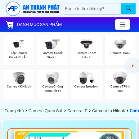
DANH MỤC SẢN PHẨM
Lắp Camera
Camera Hilook
Camera Zoom
Camera Hilook
Hilook Ghi Âm
Starlight
Hilook
Camera 4K Hilook
Camera Chống
Camera Speedom
Camera TPlink
Trộm Hilook
VIGI
›
›
›
›
Trang chủ
Camera Quan Sát
Camera IP
Camera Ip Hilook
Came