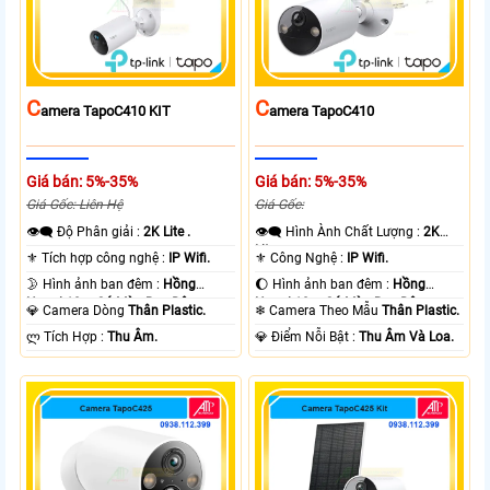
C
C
Amera TapoC410 KIT
Amera TapoC410
Giá bán: 5%-35%
Giá bán: 5%-35%
Giá Gốc: Liên Hệ
Giá Gốc:
👁️‍🗨 Độ Phân giải :
2K Lite .
👁️‍🗨 Hình Ành Chất Lượng :
2K
Lite .
⚜️ Tích hợp công nghệ :
IP Wifi.
⚜️ Công Nghệ :
IP Wifi.
🌛 Hình ảnh ban đêm :
Hồng
🌔 Hình ảnh ban đêm :
Hồng
Ngoại 10m Có Màu Ban Ðêm.
Ngoại 10m Có Màu Ban Ðêm.
💎 Camera Dòng
Thân Plastic.
❄ Camera Theo Mẫu
Thân Plastic.
️ლ Tích Hợp :
Thu Âm.
️💎 Điểm Nỗi Bật :
Thu Âm Và Loa.