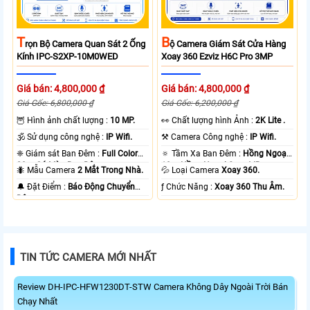
T
B
Rọn Bộ Camera Quan Sát 2 Ống
Ộ Camera Giám Sát Cửa Hàng
Kính IPC-S2XP-10M0WED
Xoay 360 Ezviz H6C Pro 3MP
Giá bán: 4,800,000 ₫
Giá bán: 4,800,000 ₫
Giá Gốc: 6,800,000 ₫
Giá Gốc: 6,200,000 ₫
🦉 Hình ảnh chất lượng :
10 MP.
️👀 Chất lượng hình Ảnh :
2K Lite .
🕉️ Sử dụng công nghệ :
IP Wifi.
⚒ Camera Công nghệ :
IP Wifi.
❈ Giám sát Ban Đêm :
Full Color
🔅 Tầm Xa Ban Đêm :
Hồng Ngoại
20m Có Màu Ban Ðêm.
10m Hồng Ngoại Smart IR.
🐜 Mẫu Camera
2 Mắt Trong Nhà.
💦 Loại Camera
Xoay 360.
️🔔 Đặt Điểm :
Báo Động Chuyển
️ƒ Chức Năng :
Xoay 360 Thu Âm.
Động.
TIN TỨC CAMERA MỚI NHẤT
Review DH-IPC-HFW1230DT-STW Camera Không Dây Ngoài Trời Bán
Chạy Nhất