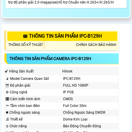
trợ độ phân giải 2.0 megapixel,Hỗ trợ Chuẩn nén H.265+/H.265/H
📖 THÔNG TIN SẢN PHẨM IPC-B129H
THÔNG SỐ KỸ THUẬT
CHÍNH SÁCH BẢO HÀNH
THÔNG TIN SẢN PHẨM CAMERA IPC-B129H
🌠 Hãng Sản Xuất
Hilook
📡 Model Camera Quan Sát
IPC-B129H
🦉 Độ phân giải
FULL HD 1080P
⚙ Công nghệ
IP POE
🎛 Cảm biến hình ảnh
CMOS
🔦 Tầm nhìn ban đêm
Full Color 30m
✱ Chống ngược sáng
Chống Ngược Sáng DWDR
🕉️ Thiết kế
Dome Kim Loại
➲ Chức năng
Báo Động Chuyển Động