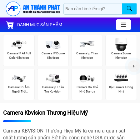
DANH MỤC SẢN PHẨM
Camera IP AI Full
Camera IP Dome
Camera Ip Than
Camera Zoom
Color Kbvision
Kbviison
Kbvision
Kbvision
Camera Ghi Âm
Camera Ip Thân
Camera Có Thẻ
Bộ Camera Trong
Ngoài Trời
Trụ Kbvision
Nhớ Dahua
Nhà
Kbvision
Camera Kbvision Thương Hiệu Mỹ
Camera KBVISION Thương Hiệu Mỹ là camera quan sát
chất lượng sản phẩm Sở hữu công nghệ USA được sản