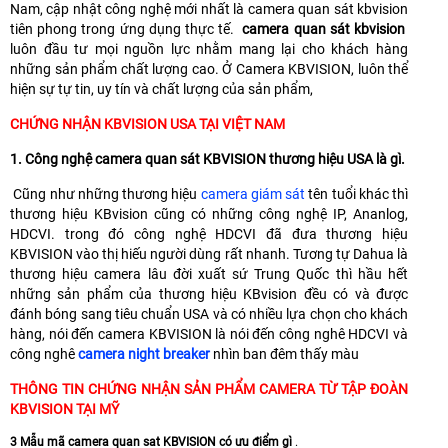
Nam, cập nhật công nghệ mới nhất là camera quan sát kbvision
tiên phong trong ứng dụng thực tế.
camera quan sát kbvision
luôn đầu tư mọi nguồn lực nhằm mang lại cho khách hàng
những sản phẩm chất lượng cao. Ở Camera KBVISION, luôn thể
hiện sự tự tin, uy tín và chất lượng của sản phẩm,
CHỨNG NHẬN KBVISION USA TẠI VIỆT NAM
1. Công nghệ camera quan sát KBVISION thương hiệu USA là gì.
Cũng như những thương hiệu
camera giám sát
tên tuổi khác thì
thương hiệu KBvision cũng có những công nghệ IP, Ananlog,
HDCVI. trong đó công nghệ HDCVI đã đưa thương hiệu
KBVISION vào thị hiếu người dùng rất nhanh. Tương tự Dahua là
thương hiệu camera lâu đời xuất sứ Trung Quốc thì hầu hết
những sản phẩm của thương hiệu KBvision đều có và được
đánh bóng sang tiêu chuẩn USA và có nhiều lựa chọn cho khách
hàng, nói đến camera KBVISION là nói đến công nghê HDCVI và
công nghê
camera night breaker
nhìn ban đêm thấy màu
THÔNG TIN CHỨNG NHẬN SẢN PHẨM CAMERA TỪ TẬP ĐOÀN
KBVISION TẠI MỸ
3 Mẫu mã camera quan sat KBVISION có ưu điểm gì
.