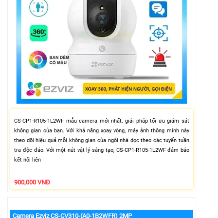
CS-CP1-R105-1L2WF mẫu camera mới nhất, giải pháp tối ưu giám sát
không gian của bạn. Với khả năng xoay vòng, máy ảnh thông minh này
theo dõi hiệu quả mỗi không gian của ngôi nhà dọc theo các tuyến tuần
tra độc đáo. Với một nút vật lý sáng tạo, CS-CP1-R105-1L2WF đảm bảo
kết nối liên
900,000 VNĐ
Camera Ezviz CS-CV310-(A0-1B2WFR) 2MP