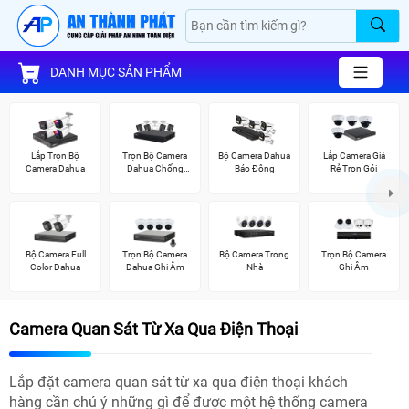
DANH MỤC SẢN PHẨM
Lắp Trọn Bộ
Trọn Bộ Camera
Bộ Camera Dahua
Lắp Camera Giá
Camera Dahua
Dahua Chống
Báo Động
Rẻ Trọn Gói
Trộm
Bộ Camera Full
Trọn Bộ Camera
Bộ Camera Trong
Trọn Bộ Camera
Color Dahua
Dahua Ghi Âm
Nhà
Ghi Âm
Camera Quan Sát Từ Xa Qua Điện Thoại
Lắp đặt camera quan sát từ xa qua điện thoại khách
hàng cần chú ý những gì để được một hệ thống camera