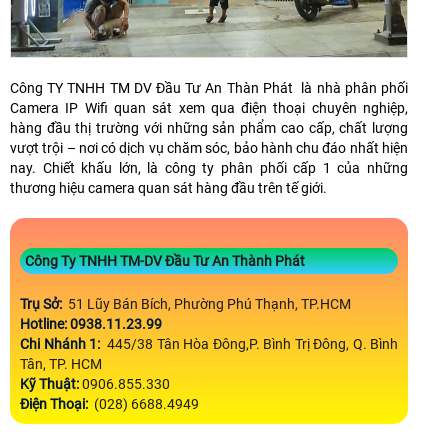
Công TY TNHH TM DV Đầu Tư An Thàn Phát là nhà phân phối
Camera IP Wifi quan sát xem qua điện thoại chuyên nghiệp,
hàng đầu thị trường với những sản phẩm cao cấp, chất lượng
vượt trội – nơi có dịch vụ chăm sóc, bảo hành chu đáo nhất hiện
nay. Chiết khấu lớn, là công ty phân phối cấp 1 của những
thương hiệu camera quan sát hàng đầu trên tế giới.
Công Ty TNHH TM-DV Đầu Tư An Thành Phát
Trụ Sở:
51 Lũy Bán Bích, Phường Phú Thạnh, TP.HCM
Hotline: 0938.11.23.99
Chi Nhánh 1:
445/38 Tân Hòa Đông,P. Bình Trị Đông, Q. Bình
Tân, TP. HCM
Kỹ Thuật:
0906.855.330
Điện Thoại:
(028) 6688.4949