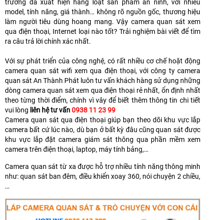
trường đã xuất hiện hàng loạt sản phẩm an ninh, với nhiều
model, tính năng, giá thành… không rõ nguồn gốc, thương hiệu
làm người tiêu dùng hoang mang. Vậy camera quan sát xem
qua điện thoại, Internet loại nào tốt? Trải nghiệm bài viết để tìm
ra câu trả lời chính xác nhất.
Với sự phát triển của công nghệ, có rất nhiều cơ chế hoặt động
camera quan sát wifi xem qua điện thoại, với công ty camera
quan sát An Thành Phát luôn tư vấn khách hàng sử dụng những
dòng camera quan sát xem qua điện thoại rẻ nhất, ổn định nhất
theo từng thời điểm, chính vì vây để biết thêm thông tin chi tiết
vui lòng
liên hệ tư vấn
0938 11 23 99
Camera quan sát qua điện thoại giúp bạn theo dõi khu vực lắp
camera bất cứ lúc nào, dù bạn ở bất kỳ đâu cũng quan sát được
khu vực lắp đặt camera giám sát thông qua phần mềm xem
camera trên điện thoại, laptop, máy tính bảng,…
Camera quan sát từ xa được hỗ trợ nhiều tính năng thông minh
như: quan sát ban đêm, điều khiển xoay 360, nói chuyện 2 chiều,
…