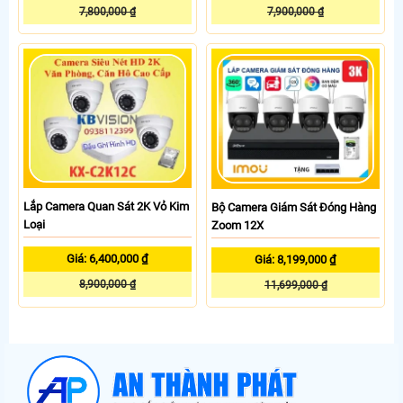
7,800,000 ₫
7,900,000 ₫
Lắp Camera Quan Sát 2K Vỏ Kim
Bộ Camera Giám Sát Đóng Hàng
Loại
Zoom 12X
Giá: 6,400,000 ₫
Giá: 8,199,000 ₫
8,900,000 ₫
11,699,000 ₫