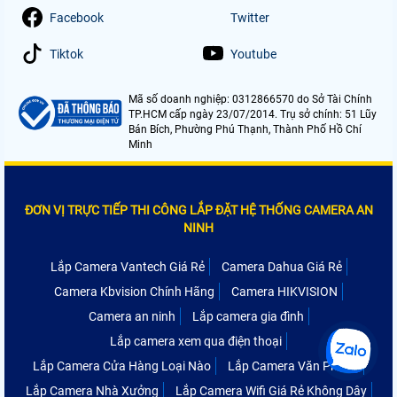
Facebook
Twitter
Tiktok
Youtube
Mã số doanh nghiệp: 0312866570 do Sở Tài Chính
TP.HCM cấp ngày 23/07/2014. Trụ sở chính: 51 Lũy
Bán Bích, Phường Phú Thạnh, Thành Phố Hồ Chí
Minh
ĐƠN VỊ TRỰC TIẾP THI CÔNG LẮP ĐẶT HỆ THỐNG CAMERA AN
NINH
Lắp Camera Vantech Giá Rẻ
Camera Dahua Giá Rẻ
Camera Kbvision Chính Hãng
Camera HIKVISION
Camera an ninh
Lắp camera gia đình
Lắp camera xem qua điện thoại
Lắp Camera Cửa Hàng Loại Nào
Lắp Camera Văn Phòng
Lắp Camera Nhà Xưởng
Lắp Camera Wifi Giá Rẻ Không Dây