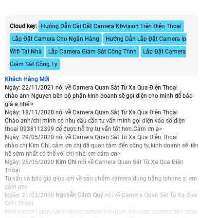
Cloud key:
Hướng Dẫn Cài Đặt Camera Kbvision Trên Điện Thoại
Lắp Đặt Camera Cho Ngân Hàng
Hướng Dẫn Lắp Đặt Camera Ip
Wifi Tại Nhà
Lắp Camera Giám Sát Công Trình
Lắp Đặt Camera
Giám Sát Công Ty
Khách Hàng Mới
Ngày: 22/11/2021
nói về Camera Quan Sát Từ Xa Qua Điện Thoại
chào anh Nguyen bên bộ phận kinh doanh sẽ gọi điện cho mình để báo
giá a nhé >
Ngày: 18/11/2020
nói về Camera Quan Sát Từ Xa Qua Điện Thoại
Chào anh/chị mình có nhu cầu cần tư vấn mình gọi điện vào số điện
thoại 0938112399 để được hỗ trợ tư vấn tốt hơn.Cảm ơn ạ>
Ngày: 29/05/2020
nói về Camera Quan Sát Từ Xa Qua Điện Thoại
chào chị Kim Chi, cảm ơn chị đã quan tâm đến công ty, kinh doanh sẽ liên
hệ sớm nhất có thể với chị nhé, em cảm ơn>
Ngày: 25/05/2020
Kim Chi
nói về Camera Quan Sát Từ Xa Qua Điện
Thoại
Tư vấn và báo giá giúp em về sản phẩm camera dùng bằng Iphone ạ. em
cảm ơn>
Ngày: 21/03/2020
Nguyễn Cảnh Quý
nói về Camera Quan Sát Từ Xa Qua
Điện Thoại
Nhờ bạn chỉ giúp. Mình dùng camera hikvison. Khi xem camera trên màn