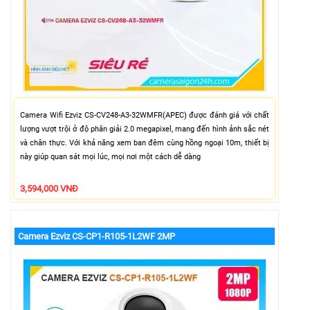
Camera Wifi Ezviz CS-CV248-A3-32WMFR(APEC) được đánh giá với chất
lượng vượt trội ở độ phân giải 2.0 megapixel, mang đến hình ảnh sắc nét
và chân thực. Với khả năng xem ban đêm cùng hồng ngoại 10m, thiết bị
này giúp quan sát mọi lúc, mọi nơi một cách dễ dàng
3,594,000 VNĐ
Camera Ezviz CS-CP1-R105-1L2WF 2MP