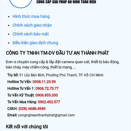
Hình thức mua hàng
Chính sách giao nhận
Chính sách bảo mật
Điều kiện giao dịch chung
CÔNG TY TNHH TM-DV ĐẦU TƯ AN THÀNH PHÁT
Đơn vị chuyên cung cấp & lắp đặt camera quan sát, thiết bị báo động,
báo cháy, máy chấm công, thiết bị mạng, ...
Trụ Sở:
51 Lũy Bán Bích, Phường Phú Thạnh, TP. Hồ Chí Minh
0938.11.23.99
Hotline Tư Vấn:
0906.72.73.77
Hotline Tư Vấn 1:
0906.855.330
Tư Vấn Kỹ Thuật:
0902.452.577
Tư Vấn Mua Hàng:
(028) 6688.4949
CSKH:
Email:
congngheanthanhphat@gmail.com
Kết nối với chúng tôi