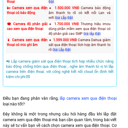
thoại
Đặt
📴 Camera xem qua điện
🔸
1.500.000 VNĐ
Camera báo động
thoại có báo động
âm thanh to rõ có kết nối Lan và
wifi
Giá Lắp Đặt
☎ Camera độ phân giải
🔸
1.70
0
.000 VNĐ
Thương hiệu imou
cao xem qua điện thoại
dùng phần mềm xem qua điện thoại có
độ phân giải cao 5MP
Giá lắp Đặt
📱 Camera xem qua điện
🔸
1.599.000 VNĐ
Camera Dahua giám
thoại có mic ghi âm
sát qua điện thoại tích hợp âm thanh to
rõ
Giá Lắp Đặt
📲 Lắp camera giám sát qua điện thoại tích hợp nhiều chức năng
báo động chống trộm qua điện thoại , nghe âm thanh từ vị trí lắp
camera trên điện thoại. với công nghệ kết nối cloud ổn định tiết
kiệm chi phí 💌
Điều bạn đang phân vân rằng,
lắp camera xem qua điện thoại
loại nào tốt?
Đây không là một trong nhưng câu hỏi hàng đầu khi lắp đặt
camera xem qua điện thoại mà bạn cần quan tâm, trong bài viết
này sẽ tư vấn bạn về cách chọn camera xem qua điện thoại. Cơ