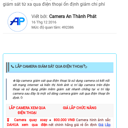
giám sát từ xa qua điện thoại ổn định giảm chi phí
Viết bởi:
Camera An Thành Phát
16 Thg 12 2016
Mức độ quan tâm: 492386
📞 LẮP CAMERA GIÁM SÁT QUA ĐIỆN THOẠI🏷
️📳lắp camera giám sát qua điện thoại là sử dụng camera có kết nối
với mạng internet và hiển thị hình ảnh vị trí lắp camera trên điện
thoại và sử dụng phần mềm giám sát nhanh chống tại vị trí lắp
camera sau đây là một số dòng camera giám sát qua điện thoại ổn
định.📁
LẮP CAMERA XEM QUA
GIÁ LẮP CHỨC NĂNG
ĐIỆN THOẠI
🎖️ Camera quay xoay
🔸
800.000 VNĐ
Camera hình ảnh sắc
DAHUA xem qua điện
nét chính hãng giá rẻ ổn định
Giá Lắp