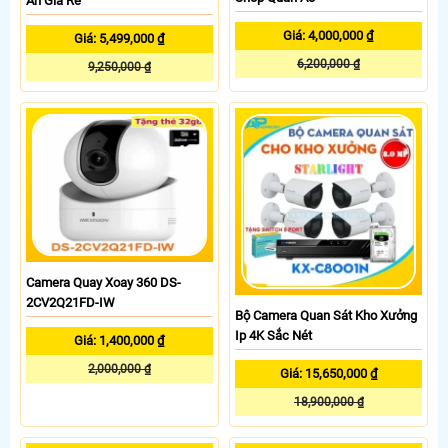
Ăn Giá Rẻ
Giá: 4,000,000 ₫
Giá: 5,499,000 ₫
6,200,000 ₫
9,250,000 ₫
Camera Quay Xoay 360 DS-
2CV2Q21FD-IW
Bộ Camera Quan Sát Kho Xưởng
Ip 4K Sắc Nét
Giá: 1,400,000 ₫
2,000,000 ₫
Giá: 15,650,000 ₫
18,900,000 ₫