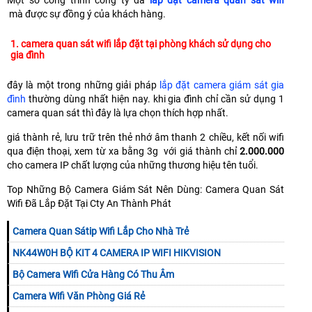
Một số công trình công ty đã
lắp đặt camera quan sát wifi
mà được sự đồng ý của khách hàng.
1. camera quan sát wifi lắp đặt tại phòng khách sử dụng cho
gia đình
đây là một trong những giải pháp
lắp đặt camera giám sát gia
đình
thường dùng nhất hiện nay. khi gia đình chỉ cần sử dụng 1
camera quan sát thì đây là lựa chọn thích hợp nhất.
giá thành rẻ, lưu trữ trên thẻ nhớ âm thanh 2 chiều, kết nối wifi
qua điện thoại, xem từ xa bằng 3g với giá thành chỉ
2.000.000
cho camera IP chất lượng của những thương hiệu tên tuổi.
Top Những Bộ Camera Giám Sát Nên Dùng: Camera Quan Sát
Wifi Đã Lắp Đặt Tại Cty An Thành Phát
Camera Quan Sátip Wifi Lắp Cho Nhà Trẻ
NK44W0H BỘ KIT 4 CAMERA IP WIFI HIKVISION
Bộ Camera Wifi Cửa Hàng Có Thu Âm
Camera Wifi Văn Phòng Giá Rẻ