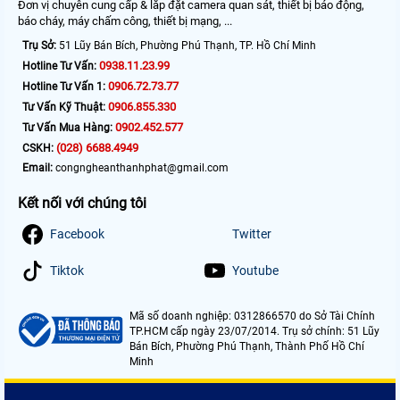
Đơn vị chuyên cung cấp & lắp đặt camera quan sát, thiết bị báo động,
báo cháy, máy chấm công, thiết bị mạng, ...
Trụ Sở:
51 Lũy Bán Bích, Phường Phú Thạnh, TP. Hồ Chí Minh
0938.11.23.99
Hotline Tư Vấn:
0906.72.73.77
Hotline Tư Vấn 1:
0906.855.330
Tư Vấn Kỹ Thuật:
0902.452.577
Tư Vấn Mua Hàng:
(028) 6688.4949
CSKH:
Email:
congngheanthanhphat@gmail.com
Kết nối với chúng tôi
Facebook
Twitter
Tiktok
Youtube
Mã số doanh nghiệp: 0312866570 do Sở Tài Chính
TP.HCM cấp ngày 23/07/2014. Trụ sở chính: 51 Lũy
Bán Bích, Phường Phú Thạnh, Thành Phố Hồ Chí
Minh