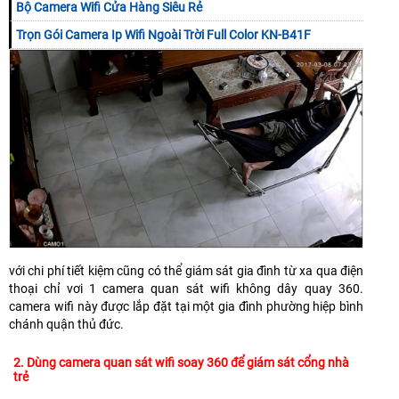
Bộ Camera Wifi Cửa Hàng Siêu Rẻ
Trọn Gói Camera Ip Wifi Ngoài Trời Full Color KN-B41F
với chi phí tiết kiệm cũng có thể giám sát gia đình từ xa qua điện
thoại chỉ vơi 1 camera quan sát wifi không dây quay 360.
camera wifi này được lắp đặt tại một gia đình phường hiệp bình
chánh quận thủ đức.
2. Dùng camera quan sát wifi soay 360 để giám sát cổng nhà
trẻ