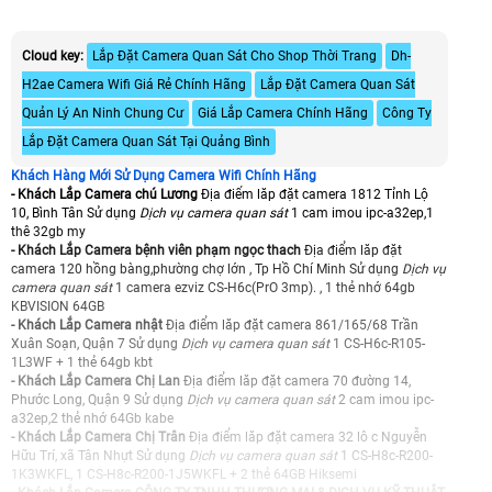
Cloud key:
Lắp Đặt Camera Quan Sát Cho Shop Thời Trang
Dh-
H2ae Camera Wifi Giá Rẻ Chính Hãng
Lắp Đặt Camera Quan Sát
Quản Lý An Ninh Chung Cư
Giá Lắp Camera Chính Hãng
Công Ty
Lắp Đặt Camera Quan Sát Tại Quảng Bình
Khách Hàng Mới Sử Dụng Camera Wifi Chính Hãng
- Khách Lắp Camera chú Lương
Địa điểm lăp đặt camera 1812 Tỉnh Lộ
10, Bình Tân Sử dụng
Dịch vụ camera quan sát
1 cam imou ipc-a32ep,1
thê 32gb my
- Khách Lắp Camera bệnh viên phạm ngọc thach
Địa điểm lăp đặt
camera 120 hồng bàng,phường chợ lớn , Tp Hồ Chí Minh Sử dụng
Dịch vụ
camera quan sát
1 camera ezviz CS-H6c(PrO 3mp). , 1 thẻ nhớ 64gb
KBVISION 64GB
- Khách Lắp Camera nhật
Địa điểm lăp đặt camera 861/165/68 Trần
Xuân Soạn, Quận 7 Sử dụng
Dịch vụ camera quan sát
1 CS-H6c-R105-
1L3WF + 1 thẻ 64gb kbt
- Khách Lắp Camera Chị Lan
Địa điểm lăp đặt camera 70 đường 14,
Phước Long, Quận 9 Sử dụng
Dịch vụ camera quan sát
2 cam imou ipc-
a32ep,2 thẻ nhớ 64Gb kabe
- Khách Lắp Camera Chị Trân
Địa điểm lăp đặt camera 32 lô c Nguyễn
Hữu Trí, xã Tân Nhựt Sử dụng
Dịch vụ camera quan sát
1 CS-H8c-R200-
1K3WKFL, 1 CS-H8c-R200-1J5WKFL + 2 thẻ 64GB Hiksemi