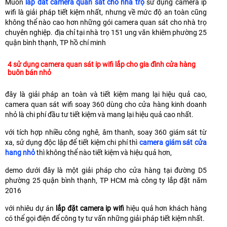
Muốn
lắp đăt camera quan sát cho nhà trọ
sử dụng camera ip
wifi là giải pháp tiết kiệm nhất, nhưng về mức độ an toàn cũng
không thể nào cao hơn những gói camera quan sát cho nhà trọ
chuyên nghiệp. địa chỉ tại nhà trọ 151 ung văn khiêm phường 25
quận bình thạnh, TP hồ chí minh
4 sử dụng camera quan sát ip wifi lắp cho gia đình cửa hàng
buôn bán nhỏ
đây là giải pháp an toàn và tiết kiệm mang lại hiệu quả cao,
camera quan sát wifi soay 360 dùng cho cửa hàng kinh doanh
nhỏ là chi phí đầu tư tiết kiệm và mang lại hiệu quả cao nhất.
với tích hợp nhiều công nghê, âm thanh, soay 360 giám sát từ
xa, sử dụng độc lập để tiết kiệm chi phí thì
camera giám sát cửa
hang nhỏ
thì không thể nào tiết kiệm và hiệu quả hơn,
demo dưới đây là một giải pháp cho cửa hàng tại đường D5
phường 25 quận bình thạnh, TP HCM mà công ty lắp đặt năm
2016
với nhiêu dự án
lắp đặt camera ip wifi
hiệu quả hơn khách hàng
có thể gọi điện để công ty tư vấn những giải pháp tiết kiệm nhất.