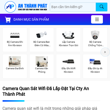
DANH MỤC SẢN PHẨM
Bộ Camera Ghi
Bộ Camera Ban
Lắp Camera
Bộ Camera
Âm Kbvision
Đêm Có Màu
Kbvision Trọn Gói
Chống Trộm
Kbvision
Kbvision
Camera Gia Đình
Camera Văn
Đầu Ghi NVR
Đầu Ghi Ip 4k
Phòng
Kbvision
Kbvision
Camera Quan Sát Wifi Đã Lắp Đặt Tại Cty An
Thành Phát
Camera quan sát wifi là một trong những giải pháp giá