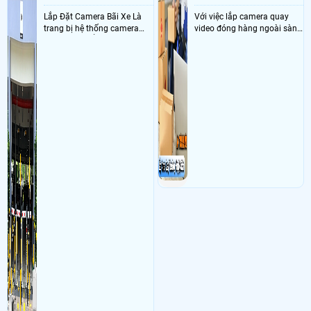
Lắp Đặt Camera Bãi Xe Là
Với việc lắp camera quay
trang bị hệ thống camera
video đóng hàng ngoài sàn
nhận diện biển số tại khu
thì đây là một giải pháp
vực cổng của các bãi giữ xe
camera cực kì cần thiết cho
kết hợp với phần mềm quản
các shop kinh doanh online
lý để ghi nhận lượt xe ra vào
đều nên sử dụng để có thể
chụp hình thông tin xe và
bảo vệ quyền lợi shop tránh
biển số lưu trực tiếp về máy
được các tình trạng bị đánh
tinh trạm để nhân viên tiện
mất cắp hàng hóa
đối soát, tính tiền xe xe ra
khỏi bãi