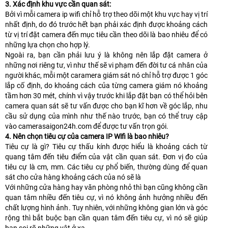
3. Xác định khu vực cần quan sát:
Bởi vì mỗi camera ip wifi chỉ hỗ trợ theo dõi một khu vực hay vị trí
nhất định, do đó trước hết bạn phải xác định được khoảng cách
từ vị trí đặt camera đến mục tiêu cần theo dõi là bao nhiêu để có
những lựa chọn cho hợp lý.
Ngoài ra, bạn cần phải lưu ý là không nên lắp đặt camera ở
những nơi riêng tư, vì như thế sẽ vi phạm đến đời tư cá nhân của
người khác, mỗi một caramera giám sát nó chỉ hỗ trợ được 1 góc
lắp cố định, do khoảng cách của từng camera giám nó khoảng
tầm hơn 30 mét, chính vì vậy trước khi lắp đặt bạn có thể hỏi bên
camera quan sát sẽ tư vấn được cho bạn kĩ hơn về góc lắp, nhu
cầu sử dụng của mình như thế nào trước, bạn có thể truy cập
vào camerasaigon24h.com để được tư vấn trọn gói.
4. Nên chọn tiêu cự của camera IP Wifi là bao nhiêu?
Tiêu cự là gì? Tiêu cự thấu kính được hiểu là khoảng cách từ
quang tâm đến tiêu điểm của vật cần quan sát. Đơn vị đo của
tiêu cự là cm, mm. Các tiêu cự phổ biến, thường dùng để quan
sát cho cửa hàng khoảng cách của nó sẽ là
Với những cửa hàng hay văn phòng nhỏ thì bạn cũng không cần
quan tâm nhiều đến tiêu cự, vì nó không ảnh hưởng nhiều đến
chất lượng hình ảnh. Tuy nhiên, với những không gian lớn và góc
rộng thì bắt buộc bạn cần quan tâm đến tiêu cự, vì nó sẽ giúp