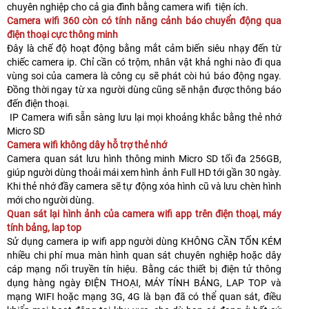
chuyên nghiệp cho cả gia đình bằng camera wifi tiện ích.
Camera wifi 360 còn có tính năng cảnh báo chuyển động qua
điện thoại cực thông minh
Đây là chế độ hoạt động bằng mắt cảm biến siêu nhạy đến từ
chiếc camera ip. Chỉ cần có trộm, nhân vật khả nghi nào đi qua
vùng soi của camera là công cụ sẽ phát còi hú báo động ngay.
Đồng thời ngay từ xa người dùng cũng sẽ nhận được thông báo
đến điện thoại.
IP Camera wifi sẵn sàng lưu lại mọi khoảng khắc bằng thẻ nhớ
Micro SD
Camera wifi không dây hỗ trợ thẻ nhớ
Camera quan sát lưu hình thông minh Micro SD tối đa 256GB,
giúp người dùng thoải mái xem hình ảnh Full HD tới gần 30 ngày.
Khi thẻ nhớ đầy camera sẽ tự động xóa hình cũ và lưu chèn hình
mới cho người dùng.
Quan sát lại hình ảnh của camera wifi app trên điện thoại, máy
tính bảng, lap top
Sử dụng camera ip wifi app người dùng KHÔNG CẦN TỐN KÉM
nhiều chi phí mua màn hình quan sát chuyên nghiệp hoặc dây
cáp mạng nối truyền tín hiệu. Bằng các thiết bị điện tử thông
dụng hàng ngày ĐIỆN THOẠI, MÁY TÍNH BẢNG, LAP TOP và
mạng WIFI hoặc mạng 3G, 4G là bạn đã có thể quan sát, điều