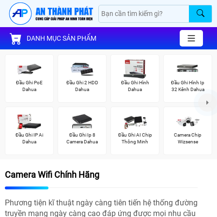
DANH MỤC SẢN PHẨM
Đầu Ghi PoE
Đầu Ghi 2 HDD
Đầu Ghi Hình
Đầu Ghi Hình Ip
Dahua
Dahua
Dahua
32 Kênh Dahua
Đầu Ghi IP Ai
Đầu Ghi Ip 8
Đầu Ghi AI Chip
Camera Chip
Dahua
Camera Dahua
Thông Minh
Wizsense
Camera Wifi Chính Hãng
Phương tiện kĩ thuật ngày càng tiên tiến hệ thống đường
truyền mạng ngày càng cao đáp ứng được mọi nhu cầu