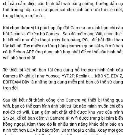
chỉ cần cắm điện, cấu hình bắt wifi bằng những hướng dẫn cụ
thể tronng hộp camera quan sát cho hình ảnh tức thì siêu nét,
trung thực, mượt mà…
Khi chọn được vị trí phù hợp lắp đặt Camera an ninh bạn chỉ cần
bắt 2 con vít đi kèm bộ Camera. Sau đó mở mạng Wifi, chọn thiết
bị kết nối như điện thoại, máy tính bảng, PC… để bắt đầu thao
tác kết nối.Tuy nhiên do từng hãng camera quan sát wifi mà bạn
có thể chọn APP ứng dụng phù hợp nhất để có thể cấu hình bắt
wifi phù hợp nhất
Từ thiết bị kết nối bạn tải ứng dụng hỗ trợ xem hình ảnh của
Camera IP ghi lại như Yoosee, YYP2P, Reolink…. KBONE, EZVIZ,
EBITCAM Đây là những ứng dụng miễn phí, bạn có thể sử dụng
trọn đời.
Sau khi kết nối thành công cho Camera và thiết bị thông qua
Wifi, bạn có thể xem hình ảnh bất cứ lúc nào mình muốn chỉ cần
nơi đó có wifi. Bạn giám sát chặt chẽ được khu vực của mình
24/24, kể cả ban đêm vì Camera IP Wifi được trang bị cảm biến
hồng ngoại. Kèm theo đó là nhiều tính năng khác đảm bảo an
ninh tốt hơn LOA hú báo trộm, Đàm thoại 2 chiều, Xoay mọi góc