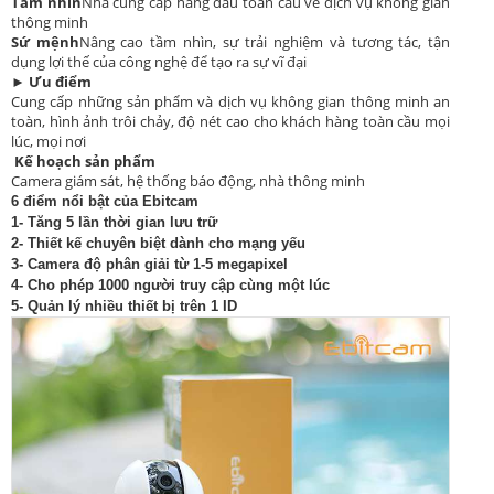
Tầm nhìn
Nhà cung cấp hàng đầu toàn cầu về dịch vụ không gian
thông minh
Sứ mệnh
Nâng cao tầm nhìn, sự trải nghiệm và tương tác, tận
dụng lợi thế của công nghệ để tạo ra sự vĩ đại
►
Ưu điểm
Cung cấp những sản phẩm và dịch vụ không gian thông minh an
toàn, hình ảnh trôi chảy, độ nét cao cho khách hàng toàn cầu mọi
lúc, mọi nơi
Kế hoạch sản phẩm
Camera giám sát, hệ thống báo động, nhà thông minh
6 điểm nổi bật của Ebitcam
1- Tăng 5 lần thời gian lưu trữ
2- Thiết kế chuyên biệt dành cho mạng yếu
3- Camera độ phân giải từ 1-5 megapixel
4- Cho phép 1000 người truy cập cùng một lúc
5- Quản lý nhiều thiết bị trên 1 ID