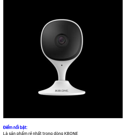
Điểm nổi bật:
Là sản phẩm rẻ nhất trong dòng KBONE