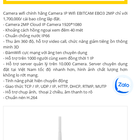
Camera wifi chính hãng Camera IP Wifi EBITCAM EBO3 2MP chỉ với
1,700,000/ cái bao công lắp đặt.
- Camera 2MP Cloud IP Camera 1920*1080
- Khoảng cách hồng ngoại xem đêm 40 mét
- Chuẩn chống nước IP66
- Thu âm 360 độ, hỗ trợ video call, chức năng giảm tiêng ồn thông
minh 3D
- ĐàmWifi cực mạng với ăng ten chuyên dụng
- Hỗ trợ trên 1000 người cùng xem đồng thời 1 IP
- Hỗ trợ server quản lý trên 10.000 Camera. Server chuyên dụng
đặt tại Việt Nam tốc độ nhanh hơn, hình ảnh chất lượng hơn
không lo rớt mạng.
- Tính năng phát hiện chuyển động
- Giao thức TCP / IP, UDP / IP, HTTP, DHCP, RTMP, MUTP
- Hỗ trợ chụp ảnh, thoại 2 chiều, âm thanh to rõ
- Chuẩn nén H.264