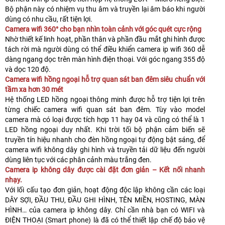
Bộ phận này có nhiệm vụ thu âm và truyền lại âm báo khi người
dùng có nhu cầu, rất tiện lợi.
Camera wifi 360° cho bạn nhìn toàn cảnh với góc quét cực rộng
Nhờ thiết kế linh hoạt, phần thân và phần đầu mắt ghi hình được
tách rời mà người dùng có thể điều khiển camera ip wifi 360 dễ
dàng ngang dọc trên màn hình điện thoại. Với góc ngang 355 độ
và dọc 120 độ.
Camera wifi hồng ngoại hỗ trợ quan sát ban đêm siêu chuẩn với
tầm xa hơn 30 mét
Hệ thống LED hồng ngoại thông minh được hỗ trợ tiện lợi trên
từng chiếc camera wifi quan sát ban đêm. Tùy vào model
camera mà có loại được tích hợp 11 hay 04 và cũng có thể là 1
LED hồng ngoại duy nhất. Khi trời tối bộ phận cảm biến sẽ
truyền tín hiệu nhanh cho đèn hồng ngoại tự động bật sáng, để
camera wifi không dây ghi hình và truyền tải dữ liệu đến người
dùng liên tục với các phân cảnh màu trắng đen.
Camera ip không dây được cài đặt đơn giản – Kết nối nhanh
nhạy.
Với lối cấu tạo đơn giản, hoạt động độc lập không cần các loại
DÂY SỢI, ĐẦU THU, ĐẦU GHI HÌNH, TÊN MIỀN, HOSTING, MÀN
HÌNH… của camera ip không dây. Chỉ cần nhà bạn có WIFI và
ĐIỆN THOẠI (Smart phone) là đã có thể thiết lập chế độ bảo vệ