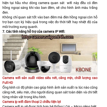
hiện tại hầu như dòng camera quan sát wifi này đều có đèn
hồng ngoại sáng khi vào ban đêm, sẽ cho hình ảnh màu trắng
đen.
Không chỉ quan sát tốt vào ban đêm mà đèn hồng ngoại còn hỗ
trợ bạn cực kỳ hiệu quả trong việc đo thời tiết hay nhiệt độ của
môi trường xung quanh.
7. Các tính năng hỗ trợ của camera IP Wifi:
Camera wifi sản xuất video siêu nét, căng mịn, chất lượng cao
Full HD
Ống kính có độ phân cao giúp hình ảnh sản xuất ra lúc nào cũng
căng nét, siêu mịn, cho người dùng quan sát toàn diện và chi tiết
từng nhân vật trong khu hình.
Camera ip wifi đàm thoại 2 chiều tiện lợi
Camera wifi ip sẽ được tích hợp hệ thống LOA – Micro riêng biệt.