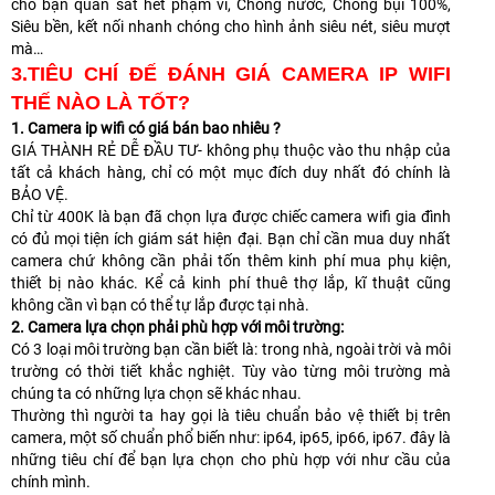
cho bạn quan sát hết phạm vi, Chống nước, Chống bụi 100%,
Siêu bền, kết nối nhanh chóng cho hình ảnh siêu nét, siêu mượt
mà…
3.TIÊU CHÍ ĐẾ ĐÁNH GIÁ CAMERA IP WIFI
THẾ NÀO LÀ TỐT?
1. Camera ip wifi có giá bán bao nhiêu ?
GIÁ THÀNH RẺ DỄ ĐẦU TƯ- không phụ thuộc vào thu nhập của
tất cả khách hàng, chỉ có một mục đích duy nhất đó chính là
BẢO VỆ.
Chỉ từ 400K là bạn đã chọn lựa được chiếc camera wifi gia đình
có đủ mọi tiện ích giám sát hiện đại. Bạn chỉ cần mua duy nhất
camera chứ không cần phải tốn thêm kinh phí mua phụ kiện,
thiết bị nào khác. Kể cả kinh phí thuê thợ lắp, kĩ thuật cũng
không cần vì bạn có thể tự lắp được tại nhà.
2. Camera lựa chọn phải phù hợp với môi trường:
Có 3 loại môi trường bạn cần biết là: trong nhà, ngoài trời và môi
trường có thời tiết khắc nghiệt. Tùy vào từng môi trường mà
chúng ta có những lựa chọn sẽ khác nhau.
Thường thì người ta hay gọi là tiêu chuẩn bảo vệ thiết bị trên
camera, một số chuẩn phổ biến như: ip64, ip65, ip66, ip67. đây là
những tiêu chí để bạn lựa chọn cho phù hợp với như cầu của
chính mình.