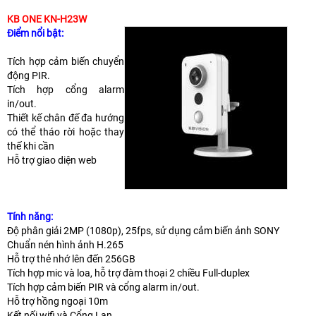
KB ONE KN-H23W
Điểm nổi bật:
Tích hợp cảm biến chuyển
động PIR.
Tích hợp cổng alarm
in/out.
Thiết kế chân đế đa hướng
có thể tháo rời hoặc thay
thế khi cần
Hỗ trợ giao diện web
Tính năng:
Độ phân giải 2MP (1080p), 25fps, sử dụng cảm biến ảnh SONY
Chuẩn nén hình ảnh H.265
Hỗ trợ thẻ nhớ lên đến 256GB
Tích hợp mic và loa, hỗ trợ đàm thoại 2 chiều Full-duplex
Tích hợp cảm biến PIR và cổng alarm in/out.
Hỗ trợ hồng ngoại 10m
Kết nối wifi và Cổng Lan