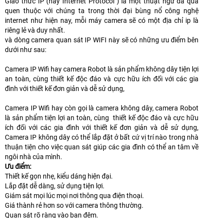
Giao thức IP (hay Internet Protocol ) là một thuật ngữ đã quá
quen thuộc với chúng ta trong thời đại bùng nổ công nghệ
internet như hiện nay, mỗi máy camera sẽ có một địa chỉ ip là
riêng lẻ và duy nhất.
và dòng camera quan sát IP WIFI này sẽ có những ưu điểm bên
dưới như sau:
Camera IP Wifi hay camera Robot là sản phẩm không dây tiện lợi
an toàn, cùng thiết kế độc đáo và cực hữu ích đối với các gia
đình với thiết kế đơn giản và dễ sử dụng,
Camera IP Wifi hay còn gọi là camera không dây, camera Robot
là sản phẩm tiện lợi an toàn, cùng thiết kế độc đáo và cực hữu
ích đối với các gia đình với thiết kế đơn giản và dễ sử dụng,
Camera IP không dây có thể lắp đặt ở bất cứ vị trí nào trong nhà
thuận tiện cho việc quan sát giúp các gia đình có thể an tâm về
ngôi nhà của mình.
Ưu điểm:
Thiết kế gọn nhẹ, kiểu dáng hiện đại.
Lắp đặt dễ dàng, sử dụng tiện lợi.
Giám sát mọi lúc mọi nơi thông qua điện thoại.
Giá thành rẻ hơn so với camera thông thường.
Quan sát rõ ràng vào ban đêm.