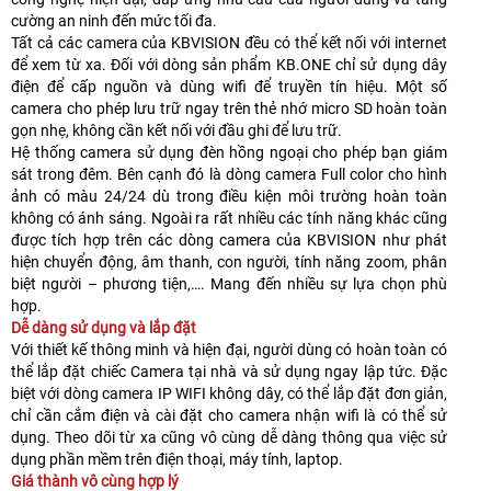
cường an ninh đến mức tối đa.
Tất cả các camera của KBVISION đều có thể kết nối với internet
để xem từ xa. Đối với dòng sản phẩm KB.ONE chỉ sử dụng dây
điện để cấp nguồn và dùng wifi để truyền tín hiệu. Một số
camera cho phép lưu trữ ngay trên thẻ nhớ micro SD hoàn toàn
gọn nhẹ, không cần kết nối với đầu ghi để lưu trữ.
Hệ thống camera sử dụng đèn hồng ngoại cho phép bạn giám
sát trong đêm. Bên cạnh đó là dòng camera Full color cho hình
ảnh có màu 24/24 dù trong điều kiện môi trường hoàn toàn
không có ánh sáng. Ngoài ra rất nhiều các tính năng khác cũng
được tích hợp trên các dòng camera của KBVISION như phát
hiện chuyển động, âm thanh, con người, tính năng zoom, phân
biệt người – phương tiện,…. Mang đến nhiều sự lựa chọn phù
hợp.
Dễ dàng sử dụng và lắp đặt
Với thiết kế thông minh và hiện đại, người dùng có hoàn toàn có
thể lắp đặt chiếc Camera tại nhà và sử dụng ngay lập tức. Đặc
biệt với dòng camera IP WIFI không dây, có thể lắp đặt đơn giản,
chỉ cần cắm điện và cài đặt cho camera nhận wifi là có thể sử
dụng. Theo dõi từ xa cũng vô cùng dễ dàng thông qua việc sử
dụng phần mềm trên điện thoại, máy tính, laptop.
Giá thành vô cùng hợp lý