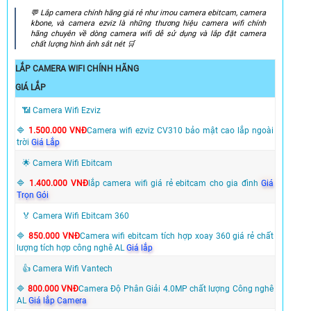
️💬 Lắp camera chính hãng giá rẻ như imou camera ebitcam, camera
kbone, và camera ezviz là những thương hiệu camera wifi chính
hãng chuyên về dòng camera wifi dễ sử dụng và lắp đặt camera
chất lượng hình ảnh sắt nét ️🛒
LẮP CAMERA WIFI CHÍNH HÃNG
GIÁ LẮP
📶 Camera Wifi Ezviz
🔷
1.500.000 VNĐ
Camera wifi ezviz CV310 bảo mật cao lắp ngoài
trời
Giá Lắp
🌟 Camera Wifi Ebitcam
🔷
1.400.000 VNĐ
lắp camera wifi giá rẻ ebitcam cho gia đình
Giá
Trọn Gói
🏅 Camera Wifi Ebitcam 360
🔷
850.000 VNĐ
Camera wifi ebitcam tích hợp xoay 360 giá rẻ chất
lượng tích hợp công nghê AL
Giá lắp
👍 Camera Wifi Vantech
🔷
800.000 VNĐ
Camera Độ Phân Giải 4.0MP chất lượng Công nghê
AL
Giá lắp Camera