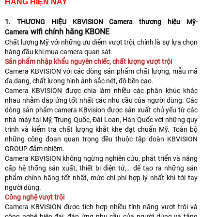
HÃNG HIỆN NAY
1. THƯƠNG HIỆU KBVISION Camera thương hiệu Mỹ-
wifi chính hãng KBONE
Camera
Chất lượng Mỹ với những ưu điểm vượt trội, chính là sự lựa chọn
hàng đầu khi mua camera quan sát.
Sản phẩm nhập khẩu nguyên chiếc, chất lượng vượt trội
Camera KBVISION với các dòng sản phẩm chất lượng, mẫu mã
đa dạng, chất lượng hình ảnh sắc nét, độ bền cao.
Camera KBVISION được chia làm nhiều các phân khúc khác
nhau nhằm đáp ứng tốt nhất các nhu cầu của người dùng. Các
dòng sản phẩm camera KBvision được sản xuất chủ yếu từ các
nhà máy tại Mỹ, Trung Quốc, Đài Loan, Hàn Quốc với những quy
trình và kiểm tra chất lượng khắt khe đạt chuẩn Mỹ. Toàn bộ
những công đoạn quan trọng đều thuộc tập đoàn KBVISION
GROUP đảm nhiệm.
Camera KBVISION không ngừng nghiên cứu, phát triển và nâng
cấp hệ thống sản xuất, thiết bị điện tử,… để tạo ra những sản
phẩm chính hãng tốt nhất, mức chi phí hợp lý nhất khi tới tay
người dùng.
Công nghệ vượt trội
Camera KBVISION được tích hợp nhiều tính năng vượt trội và
công nghệ hiện đại, đáp ứng nhu cầu của người dùng và tăng