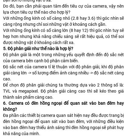
bạn soi rõ những vật ở xa.
Do đó, bạn cần phải quan tâm đến tiêu cự của camera, vậy nên
lựa chọn tiêu cự thế nào cho hợp lý?
Với những ống kính có số càng nhỏ (2.8 hay 3.6) thì góc nhìn sẽ
càng rộng nhưng chỉ soi những vật ở khoảng cách gần.
Với những ống kính có số càng lớn (8 hay 12) thì góc nhìn tuy sẽ
hẹp hơn nhưng khả năng chiếu sáng sẽ rất hiệu quả, có thể soi
được những vật ở khoảng cách rất xa.
5. Độ phân giải như thế nào là hợp lý?
Độ phân giải là một trong những yếu quyết định đến độ sắc nét
của camera bên cạnh bộ phận cảm biến.
Độ sắc nét của camera tỉ lệ thuận với độ phân giải, khi độ phân
giải càng lớn -> số lượng điểm ảnh càng nhiều -> độ sắc nét càng
cao.
Để chọn độ phân giải chúng ta thường dựa vào 2 thông số là:
TVL và megapixel. Độ phân giải càng cao thì sẽ kéo theo giá
thành sản phẩm càng cao.
6. Camera có đèn hồng ngoại để quan sát vào ban đêm hay
không?
Đa phần các thiết bị camera quan sát hiện nay đều được trang bị
đèn hồng ngoại để quan sát vào ban đêm, với những điều kiện
vào ban đêm hay thiếu ánh sáng thì đèn hồng ngoại sẽ phát huy
khả năng của mình.