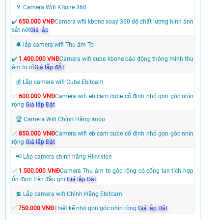
🏅 Camera Wifi KBone 360
✔️
650.000 VNĐ
Camera wfii kbone xoay 360 độ chất lượng hình ảnh
sắt nét
Giá lắp
🔔 lắp camera wifi Thu âm To
✔️
1.400.000 VNĐ
Camera wifi cube kbone báo động thông minh thu
âm to rõ
Giá lắp đẶT
💰 Lắp camera wifi Cube Ebitcam
✅
600.000 VNĐ
Camera wifi ebicam cube cố định nhỏ gọn góc nhìn
rộng
Giá lắp Đặt
🏆 Camera Wifi Chính Hãng Imou
✅
850.000 VNĐ
Camera wifi ebicam cube cố định nhỏ gọn góc nhìn
rộng
Giá lắp Đặt
📢 Lắp camera chính hãng HIkvision
✅
1.500.000 VNĐ
Camera Thu âm to góc rộng có cổng lan tích hợp
ổn định trên đầu ghi
Giá lắp Đặt
💲 Lắp camera wifi Chình Hãng Ebitcam
✅
750.000 VNĐ
Thiết kế nhỏ gọn góc nhìn rộng
Giá lắp Đặt