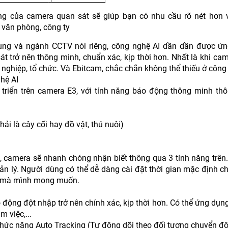
ng của camera quan sát sẽ giúp bạn có nhu cầu rõ nét hơn 
 văn phòng, công ty
hung và ngành CCTV nói riêng, công nghệ AI dần dần được ứ
t trở nên thông minh, chuẩn xác, kịp thời hơn. Nhất là khi ca
 nghiệp, tổ chức. Và Ebitcam, chắc chắn không thể thiếu ở công
hệ AI
riển trên camera E3, với tính năng báo động thông minh thô
i là cây cối hay đồ vật, thú nuôi)
, camera sẽ nhanh chóng nhận biết thông qua 3 tính năng trên.
uản lý. Người dùng có thể dễ dàng cài đặt thời gian mặc định c
ày mà mình mong muốn.
động đột nhập trở nên chính xác, kịp thời hơn. Có thể ứng dụn
 việc,...
hức năng Auto Tracking (Tự động dõi theo đối tượng chuyển độ