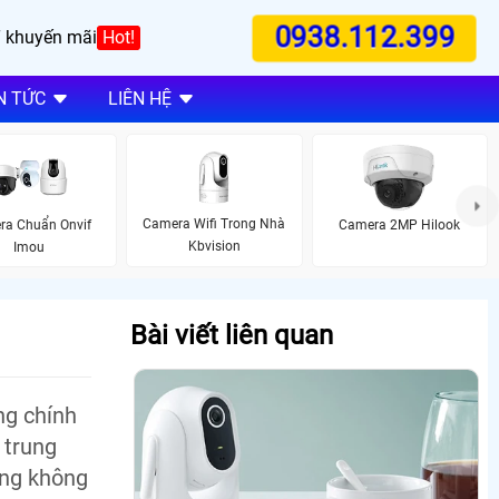
0938.112.399
 khuyến mãi
Hot!
N TỨC
LIÊN HỆ
Camera Wifi Trong Nhà
ra Chuẩn Onvif
Camera 2MP Hilook
Kbvision
Imou
Bài viết liên quan
ng chính
 trung
ừng không