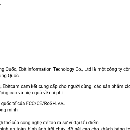
.
g Quốc, Ebit Information Tecnology Co., Ltd là một công ty c
rung Quốc.
uốc, Ebitcam cam kết cung cấp cho người dùng các sản phẩm cl
ượng cao và hiệu quả về chi phí.
 quốc tế của FCC/CE/RoSH, v.v..
hông minh
ợi thế của công nghệ để tạo ra sự vĩ đại Ưu điểm
nh an toàn, hình ảnh trôi chảy, độ nét cao cho khách hàng t