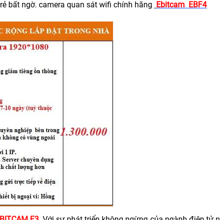
 rẻ bất ngờ. camera quan sát wifi chính hãng
Ebitcam EBF4
BITCAM E3
Với sự phát triển không ngừng của ngành điện tử 