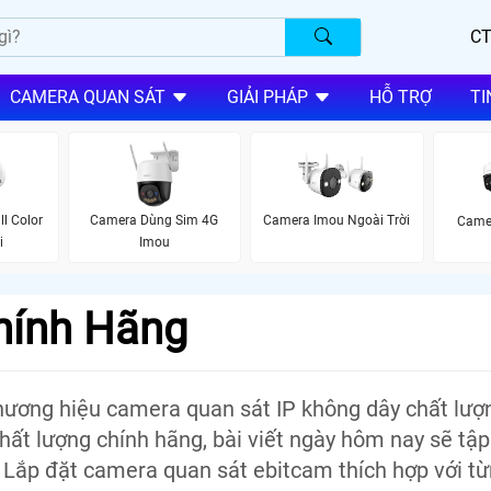
CT
CAMERA QUAN SÁT
GIẢI PHÁP
HỖ TRỢ
TI
l Color
Camera Dùng Sim 4G
Camera Imou Ngoài Trời
Came
i
Imou
hính Hãng
hương hiệu camera quan sát IP không dây chất lượ
ất lượng chính hãng, bài viết ngày hôm nay sẽ tập
Lắp đặt camera quan sát ebitcam thích hợp với t