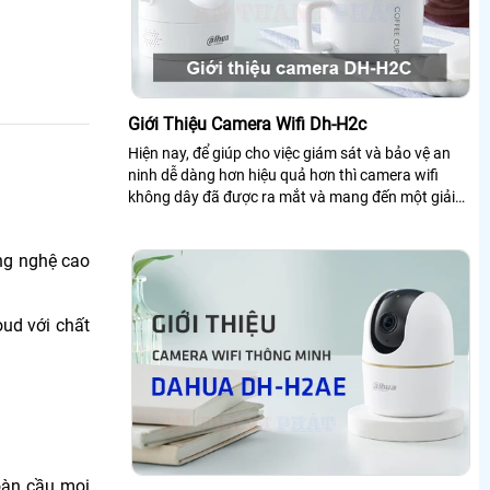
Giới Thiệu Camera Wifi Dh-H2c
Hiện nay, để giúp cho việc giám sát và bảo vệ an
ninh dễ dàng hơn hiệu quả hơn thì camera wifi
không dây đã được ra mắt và mang đến một giải
pháp vô cùng tối ưu. Điển hình là...
ông nghệ cao
oud với chất
oàn cầu mọi