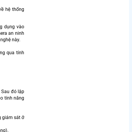
về hệ thống
ng dụng vào
mera an ninh
 nghệ này.
ng qua tính
 Sau đó lập
ho tính năng
g giám sát ở
ng).