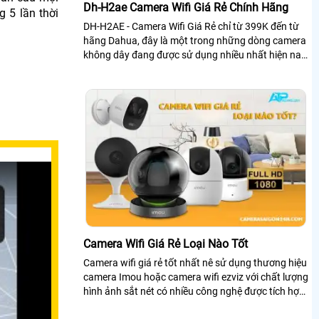
Dh-H2ae Camera Wifi Giá Rẻ Chính Hãng
g 5 lần thời
DH-H2AE - Camera Wifi Giá Rẻ chỉ từ 399K đến từ
hãng Dahua, đây là một trong những dòng camera
không dây đang được sử dụng nhiều nhất hiện nay.
Tuy nhiên để biết được chất lượng...
Camera Wifi Giá Rẻ Loại Nào Tốt
Camera wifi giá rẻ tốt nhất nê sử dụng thương hiệu
camera Imou hoặc camera wifi ezviz với chất lượng
hình ảnh sắt nét có nhiều công nghệ được tích hợp
trong chiết camera wifi giúp...