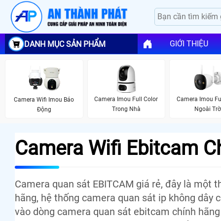
GIỚI THIỆU
DANH MỤC SẢN PHẨM
Camera Imou Full Color
Camera Imou Ful
Camera Wifi Imou Báo
Trong Nhà
Ngoài Trờ
Động
Camera Wifi Ebitcam C
Camera quan sát EBITCAM giá rẻ, đây là một t
hãng, hệ thống camera quan sát ip không dây ch
vào dòng camera quan sát ebitcam chính hãng 