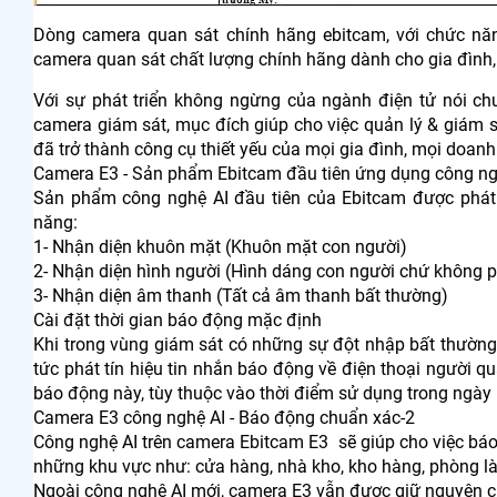
Dòng camera quan sát chính hãng ebitcam, với chức nă
camera quan sát chất lượng chính hãng dành cho gia đình,
Với sự phát triển không ngừng của ngành điện tử nói c
camera giám sát, mục đích giúp cho việc quản lý & giám sá
đã trở thành công cụ thiết yếu của mọi gia đình, mọi doanh
Camera E3 - Sản phẩm Ebitcam đầu tiên ứng dụng công ng
Sản phẩm công nghệ AI đầu tiên của Ebitcam được phát t
năng:
1- Nhận diện khuôn mặt (Khuôn mặt con người)
2- Nhận diện hình người (Hình dáng con người chứ không phả
3- Nhận diện âm thanh (Tất cả âm thanh bất thường)
Cài đặt thời gian báo động mặc định
Khi trong vùng giám sát có những sự đột nhập bất thường
tức phát tín hiệu tin nhắn báo động về điện thoại người q
báo động này, tùy thuộc vào thời điểm sử dụng trong ng
Camera E3 công nghệ AI - Báo động chuẩn xác-2
Công nghệ AI trên camera Ebitcam E3 sẽ giúp cho việc báo 
những khu vực như: cửa hàng, nhà kho, kho hàng, phòng làm
Ngoài công nghệ AI mới, camera E3 vẫn được giữ nguyên c