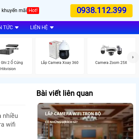
0938.112.399
 khuyến mãi
Hot!
N TỨC
LIÊN HỆ
 Ghi 2 Ổ Cứng
Lắp Camera Xoay 360
Camera Zoom 25X
Hikvision
Bài viết liên quan
à nhiều
a wifi