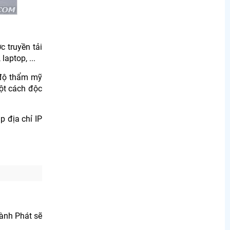
c truyền tải
aptop, ...
 độ thẩm mỹ
một cách độc
p địa chỉ IP
hành Phát sẽ