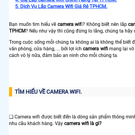
5. Dịch Vụ Lắp Camera Wifi Giá Rẻ TPHCM.
Bạn muốn tìm hiểu về
camera wif
i? Không biết nên lắp
cam
TPHCM
? Nếu như vậy thì cũng đừng lo lắng, chúng ta hãy 
Trong cuộc sống mỗi chúng ta không ai là không thể biết 
văn phòng, cửa hàng, ... bởi lợi ích
camera wifi
mang lại vô 
cách vô lý nữa, đảm bảo an ninh cho mỗi chúng ta.
TÌM HIỂU VỀ CAMERA WIFI.
❏ Camera wifi được biết đến là dòng sản phẩm thông minh 
nhu cầu khách hàng. Vậy
camera wifi là gì?