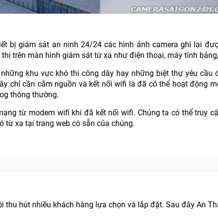
iết bị giám sát an ninh 24/24 các hình ảnh camera ghi lại đượ
ị trên màn hình giám sát từ xa như điện thoại, máy tính bảng, l
 những khu vực khó thi công dây hay những biệt thự yêu cầu
 dây chỉ cần cắm nguồn và kết nối wifi là đã có thể hoạt động 
og thông thường.
ạng từ modem wifi khi đã kết nối wifi. Chúng ta có thể truy cậ
ó từ xa tại trang web có sẵn của chúng.
i thu hút nhiều khách hàng lựa chọn và lắp đặt. Sau đây An T