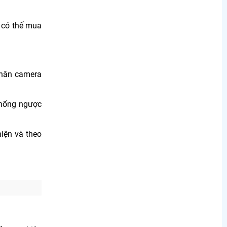
 có thể mua
thân camera
chống ngược
iện và theo