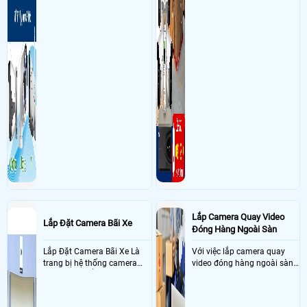
Lắp Camera Quay Video
Lắp Đặt Camera Bãi Xe
Đóng Hàng Ngoài Sàn
Lắp Đặt Camera Bãi Xe Là
Với việc lắp camera quay
trang bị hệ thống camera
video đóng hàng ngoài sàn
nhận diện biển số tại khu
thì đây là một giải pháp
vực cổng của các bãi giữ xe
camera cực kì cần thiết cho
kết hợp với phần mềm quản
các shop kinh doanh online