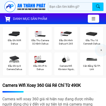
DANH MỤC SẢN PHẨM
Đầu Ghi NVR
Đầu Thu Camera
Đầu Ghi Hình
Đầu Thu 16
Dahua
32 Kênh Dahua
Dahua H.265
Camerah Dahua
Đầu Ghi Ip 8
Đầu Ghi IP Ai
Camera Wifi
Cân Bằng Tải TP-
Camera Dahua
Dahua
Kbvision Ngoài
Link
Trời
Camera Wifi Xoay 360 Giá Rẻ Chỉ Từ 490K
Camera wifi xoay 360 giá rẻ hiện nay đang được nhiều
người dùng chú ý đến với sự tiện lợi mà camera mang