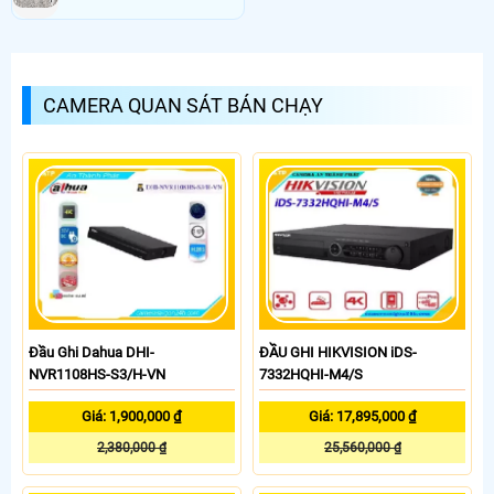
CAMERA QUAN SÁT BÁN CHẠY
Đầu Ghi Dahua DHI-
ĐẦU GHI HIKVISION iDS-
NVR1108HS-S3/H-VN
7332HQHI-M4/S
Giá: 1,900,000 ₫
Giá: 17,895,000 ₫
2,380,000 ₫
25,560,000 ₫