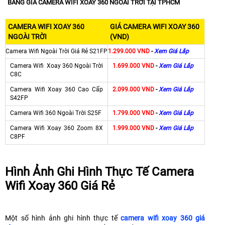
BẢNG GIÁ CAMERA WIFI XOAY 360 NGOÀI TRỜI TẠI TPHCM
CAMERA WIFI XOAY 360
GIÁ CAMERA WIFI XOAY 360
NGOÀI TRỜI
(VND)
Camera Wifi Ngoài Trời Giá Rẻ S21FP
1.299.000 VND
-
Xem Giá Lắp
Camera Wifi Xoay 360 Ngoài Trời
1.699.000 VND
-
Xem Giá Lắp
C8C
Camera Wifi Xoay 360 Cao Cấp
2.099.000 VND
-
Xem Giá Lắp
S42FP
Camera Wifi 360 Ngoài Trời S25F
1.799.000 VND
-
Xem Giá Lắp
Camera Wifi Xoay 360 Zoom 8X
1.999.000 VND
-
Xem Giá Lắp
C8PF
Hình Ảnh Ghi Hình Thực Tế Camera
Wifi Xoay 360 Giá Rẻ
Một số hình ảnh ghi hình thực tế
camera wifi xoay 360 giá