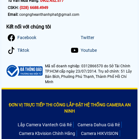
0902.452.577
Tư Vấn Mua Hàng:
(028) 6688.4949
CSKH:
Email:
congngheanthanhphat@gmail.com
Kết nối với chúng tôi
Facebook
Twitter
Tiktok
Youtube
Mã số doanh nghiệp: 0312866570 do Sở Tài Chính
TP.HCM cấp ngày 23/07/2014. Trụ sở chính: 51 Lũy
Bán Bích, Phường Phú Thạnh, Thành Phố Hồ Chí
Minh
ĐƠN VỊ TRỰC TIẾP THI CÔNG LẮP ĐẶT HỆ THỐNG CAMERA AN
NINH
Lắp Camera Vantech Giá Rẻ
Camera Dahua Giá Rẻ
Camera Kbvision Chính Hãng
Camera HIKVISION