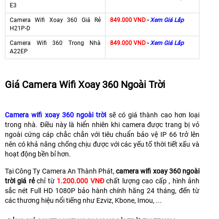
E3
Camera Wifi Xoay 360 Giá Rẻ
849.000 VND
-
Xem Giá Lắp
H21P-D
Camera Wifi 360 Trong Nhà
849.000 VND
-
Xem Giá Lắp
A22EP
Giá Camera Wifi Xoay 360 Ngoài Trời
Camera wifi xoay 360 ngoài trời
sẽ có giá thành cao hơn loại
trong nhà. Điều này là hiển nhiên khi camera được trang bị vỏ
ngoài cứng cáp chắc chắn với tiêu chuẩn bảo vệ IP 66 trở lên
nên có khả năng chống chịu được với các yếu tố thời tiết xấu và
hoạt động bền bỉ hơn.
Tại Công Ty Camera An Thành Phát,
camera wifi xoay 360 ngoài
trời giá rẻ
chỉ từ
1.200.000 VNĐ
chất lượng cao cấp , hình ảnh
sắc nét Full HD 1080P bảo hành chính hãng 24 tháng, đến từ
các thương hiệu nổi tiếng như Ezviz, Kbone, Imou, ...