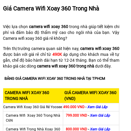
Giá Camera Wifi Xoay 360 Trong Nhà
Việc lựa chọn
camera wifi xoay 360
trong nhà giúp tiết kiệm chi
phí và đảm bảo độ thẩm mỹ cao cho ngôi nhà của bạn. Vậy
Camera wifi xoay 360 giá rẻ không?
Trên thị trường camera quan sát hiện nay,
camera wifi xoay 360
được bán với giá rẻ chỉ từ
490K
áp dụng cho khách mua về tự
gắn, chế độ bảo hành dài hạn từ 12-24 tháng. Bạn có thể tham
khảo giá các dòng
camera wifi xoay 360 trong nhà
dưới đây.
BẢNG GIÁ CAMERA WIFI XOAY 360 TRONG NHÀ TẠI TPHCM
CAMERA WIFI XOAY 360
GIÁ CAMERA WIFI XOAY 360
TRONG NHÀ
(VND)
Camera Wifi Xoay 360 Giá Rẻ Yoosee
490.000 VND
-
Xem Giá Lắp
Camera Wifi Xoay 360 Trong Nhà
799.000 VND
-
Xem Giá Lắp
C6N
Camera Wifi Trong Nhà Xoay 360
800.000 VND
-
Xem Giá Lắp