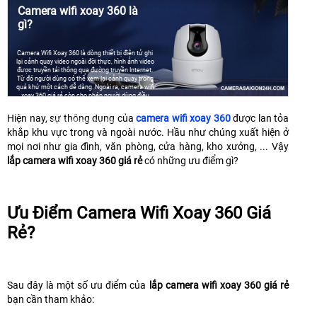
Camera wifi xoay 360 là
gì?
Camera Wifi Xoay 360 là dòng thiết bị điện tử ghi
lại cảnh quay video ngoài đời thực, hình ảnh video
được truyền tải thông qua đường truyền Internet.
Từ đó người dùng có thể xem lại cảnh quay trong
quá khứ một cách dễ dàng. Ngoài ra, camera wifi
xoay 360 giá rẻ còn cho phép người dùng điều
khiển quan sát toàn cảnh xung quanh khu vực lắp
đặt camera, không bỏ xót bất kỳ ngõ ngách nào
Hiện nay, sự thông dụng của
camera wifi xoay 360
được lan tỏa
trong ngôi nhà của bạn.
khắp khu vực trong và ngoài nước. Hầu như chúng xuất hiện ở
mọi nơi như gia đình, văn phòng, cửa hàng, kho xưởng, ... Vậy
lắp camera wifi xoay 360 giá rẻ
có những ưu điểm gì?
Ưu Điểm Camera Wifi Xoay 360 Giá
Rẻ?
Sau đây là một số ưu điểm của
lắp camera wifi xoay 360 giá rẻ
bạn cần tham khảo: