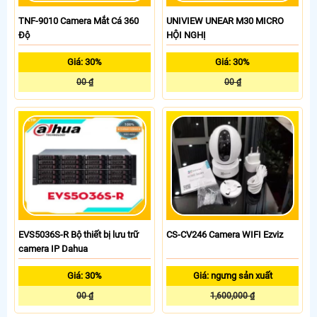
TNF-9010 Camera Mắt Cá 360
UNIVIEW UNEAR M30 MICRO
Độ
HỘI NGHỊ
Giá: 30%
Giá: 30%
00 ₫
00 ₫
EVS5036S-R Bộ thiết bị lưu trữ
CS-CV246 Camera WIFI Ezviz
camera IP Dahua
Giá: 30%
Giá: ngưng sản xuất
00 ₫
1,600,000 ₫