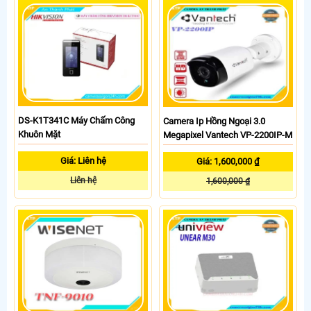
DS-K1T341C Máy Chấm Công
Camera Ip Hồng Ngoại 3.0
Khuôn Mặt
Megapixel Vantech VP-2200IP-M
Giá: Liên hệ
Giá: 1,600,000 ₫
Liên hệ
1,600,000 ₫