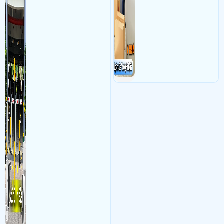
lý để ghi nhận lượt xe ra vào
đều nên sử dụng để có thể
chụp hình thông tin xe và
bảo vệ quyền lợi shop tránh
biển số lưu trực tiếp về máy
được các tình trạng bị đánh
tinh trạm để nhân viên tiện
mất cắp hàng hóa
đối soát, tính tiền xe xe ra
khỏi bãi