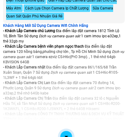
Điện Thoại Iphone Ipad
Giải Pháp Lắp Camera Quan Sát Cho Các
Máy Atm
Cách Lựa Chọn Camera Ip Chất Lượng
Sửa Camera
Quan Sát Quận Phú Nhuận Giá Rẻ
Khách Hàng Mới Sử Dụng Camera Wifi Chính Hãng
- Khách Lắp Camera chú Lương
Địa điểm lăp đặt camera 1812 Tỉnh Lộ
10, Bình Tân Sử dụng
Dịch vụ camera quan sát
1 cam imou ipc-a32ep,1
thê 32gb my
- Khách Lắp Camera bệnh viên phạm ngọc thach
Địa điểm lăp đặt
camera 120 hồng bàng,phường chợ lớn , Tp Hồ Chí Minh Sử dụng
Dịch vụ
camera quan sát
1 camera ezviz CS-H6c(PrO 3mp). , 1 thẻ nhớ 64gb
KBVISION 64GB
- Khách Lắp Camera nhật
Địa điểm lăp đặt camera 861/165/68 Trần
Xuân Soạn, Quận 7 Sử dụng
Dịch vụ camera quan sát
1 CS-H6c-R105-
1L3WF + 1 thẻ 64gb kbt
- Khách Lắp Camera Chị Lan
Địa điểm lăp đặt camera 70 đường 14,
Phước Long, Quận 9 Sử dụng
Dịch vụ camera quan sát
2 cam imou ipc-
a32ep,2 thẻ nhớ 64Gb kabe
- Khách Lắp Camera Chị Trân
Địa điểm lăp đặt camera 32 lô c Nguyễn
Hữu Trí, xã Tân Nhựt Sử dụng
Dịch vụ camera quan sát
1 CS-H8c-R200-
1K3WKFL, 1 CS-H8c-R200-1J5WKFL + 2 thẻ 64GB Hiksemi
- Khách Lắp Camera CÔNG TY TNHH THƯƠNG MẠI & DỊCH VỤ KỸ THUẬT
TTPACK
Địa điểm lăp đặt camera Số 54, đường 36, khu đô thị Vạn Phúc,
Phường Hiệp Bình, HCM Sử dụng
Dịch vụ camera quan sát
2 cam CS-H6c,
2 thẻ nhớ 64gb kabe
- Khách Lắp Camera nhà báoThanh Hải
Địa điểm lăp đặt camera 14/8