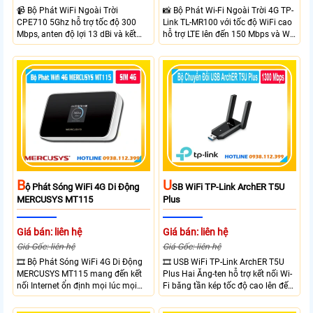
📹 Bộ Phát WiFi Ngoài Trời
📸 Bộ Phát Wi-Fi Ngoài Trời 4G TP-
CPE710 5Ghz hỗ trợ tốc độ 300
Link TL-MR100 với tốc độ WiFi cao
Mbps, anten độ lợi 13 dBi và kết
hỗ trợ LTE lên đến 150 Mbps và Wi-
nối đường dài trên 10 km trong
Fi 2.4 GHz lên đến 300 Mbps với
điều kiện phù hợp. Trang bị cổng
thiết kế với vỏ chống chịu thời tiết
Ethernet Shielded 10/100 Mbps, hỗ
chuẩn IP65, chống sét ±6kV và
trợ PoE Passive, MAXtream TDMA,
chống tĩnh điện ±15kV
quản lý tập trung và phân tích
quang phổ. Chuẩn IPX5 giúp tăng
khả năng chống chịu thời tiết.
B
U
Ộ Phát Sóng WiFi 4G Di Động
SB WiFi TP-Link ArchER T5U
MERCUSYS MT115
Plus
Giá bán: liên hệ
Giá bán: liên hệ
Giá Gốc: liên hệ
Giá Gốc: liên hệ
🎞 Bộ Phát Sóng WiFi 4G Di Động
🎞 USB WiFi TP-Link ArchER T5U
MERCUSYS MT115 mang đến kết
Plus Hai Ăng-ten hỗ trợ kết nối Wi-
nối Internet ổn định mọi lúc mọi
Fi băng tần kép tốc độ cao lên đến
nơi với tốc độ 4G LTE tải xuống lên
1300 Mbps. Hai ăng-ten ngoài kết
đến 150Mbps. Chuẩn WiFi 6
hợp công nghệ Beamforming giúp