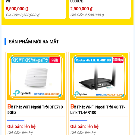
WF
C3307B
8,500,000 ₫
2,500,000 ₫
Giá Gốc: 8,500,000 ₫
Giá Gốc: 2,500,000 ₫
SẢN PHẨM MỚI RA MẮT
B
B
Ộ Phát WiFi Ngoài Trời CPE710
Ộ Phát Wi-Fi Ngoài Trời 4G TP-
5Ghz
Link TL-MR100
Giá bán: liên hệ
Giá bán: liên hệ
Giá Gốc: liên hệ
Giá Gốc: liên hệ