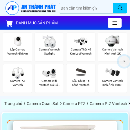
DANH MỤC SẢN PHẨM
Lắp Camera
Camera Vantech
Camera Thết Kế
Camera Vantech
Vantech Ghi Âm
Starlight
Kim Loại Vantech
Hình Ảnh 2K
Camera PtZ
Camera Wifi
Đầu Ghi Ip 16
Camera Vantech
Vantech
Vantech Có Báo
Kênh Vantech
Hình Ảnh 1080P
Động
›
›
›
›
Trang chủ
Camera Quan Sát
Camera PTZ
Camera PtZ Vantech