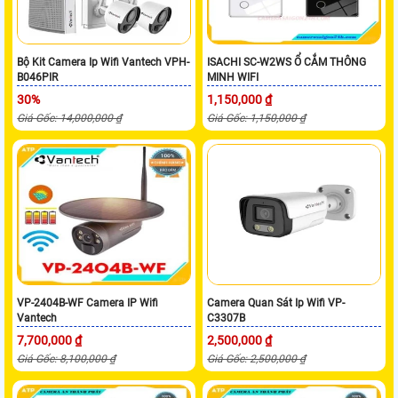
Bộ Kit Camera Ip Wifi Vantech VPH-
ISACHI SC-W2WS Ổ CẮM THÔNG
B046PIR
MINH WIFI
30%
1,150,000 ₫
Giá Gốc: 14,000,000 ₫
Giá Gốc: 1,150,000 ₫
VP-2404B-WF Camera IP Wifi
Camera Quan Sát Ip Wifi VP-
Vantech
C3307B
7,700,000 ₫
2,500,000 ₫
Giá Gốc: 8,100,000 ₫
Giá Gốc: 2,500,000 ₫