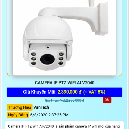
CAMERA IP PTZ WIFI AI-V2040
Giá Khuyến Mãi:
2,390,000 ₫
(+ VAT 8%)
0%
Giá Niêm Yết:2,390,000 ₫
Thương Hiệu
VanTech
Ngày Đăng
6/8/2020 2:37:25 PM
Camera IP PTZ Wifi AI-V2040 là sản phẩm camera IP wifi mới của hãng