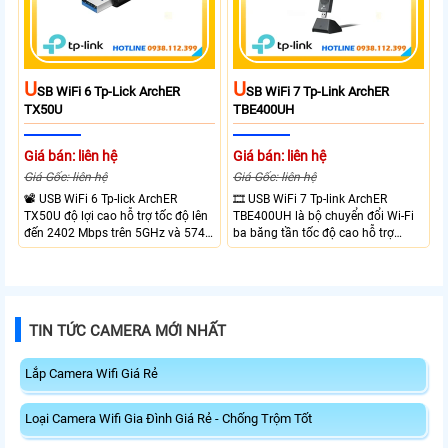
U
U
SB WiFi 6 Tp-Lick ArchER
SB WiFi 7 Tp-Link ArchER
TX50U
TBE400UH
Giá bán: liên hệ
Giá bán: liên hệ
Giá Gốc: liên hệ
Giá Gốc: liên hệ
📽 USB WiFi 6 Tp-lick ArchER
🎞 USB WiFi 7 Tp-link ArchER
TX50U độ lợi cao hỗ trợ tốc độ lên
TBE400UH là bộ chuyển đổi Wi-Fi
đến 2402 Mbps trên 5GHz và 574
ba băng tần tốc độ cao hỗ trợ
Mbps trên 2.4GHz mang đến kết
2882 Mbps trên 6GHz, 2882 Mbps
nối không dây nhanh và ổn định.
trên 5GHz và 688 Mbps trên
Tích hợp ăng-ten độ lợi cao mở
2.4GHz. Trang bị 2 ăng-ten ngoài
rộng vùng phủ, giảm độ trễ. USB
công suất cao, kết nối USB 3.0, đi
3.0 tốc độ cao hỗ trợ truyền tải dữ
kèm đế cắm và cáp nối dài. Phù
TIN TỨC CAMERA MỚI NHẤT
liệu nhanh, kết hợp WPA3 tăng
hợp nâng cấp kết nối không dây
cường bảo mật.
tốc độ cao cho máy tính.
Lắp Camera Wifi Giá Rẻ
Loại Camera Wifi Gia Đình Giá Rẻ - Chống Trộm Tốt