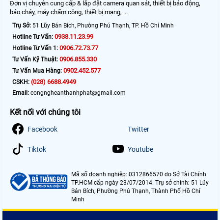
Đơn vị chuyên cung cấp & lắp đặt camera quan sát, thiết bị báo động,
báo cháy, máy chấm công, thiết bị mạng, ...
Trụ Sở:
51 Lũy Bán Bích, Phường Phú Thạnh, TP. Hồ Chí Minh
0938.11.23.99
Hotline Tư Vấn:
0906.72.73.77
Hotline Tư Vấn 1:
0906.855.330
Tư Vấn Kỹ Thuật:
0902.452.577
Tư Vấn Mua Hàng:
(028) 6688.4949
CSKH:
Email:
congngheanthanhphat@gmail.com
Kết nối với chúng tôi
Facebook
Twitter
Tiktok
Youtube
Mã số doanh nghiệp: 0312866570 do Sở Tài Chính
TP.HCM cấp ngày 23/07/2014. Trụ sở chính: 51 Lũy
Bán Bích, Phường Phú Thạnh, Thành Phố Hồ Chí
Minh