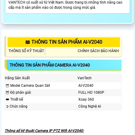
VANTECH có xuất xứ từ Việt Nam. Được trang bị những tính năng cao
cấp mà ít sản phẩm nào có được trong cùng mức giá.
📖 THÔNG TIN SẢN PHẨM AI-V2040
THÔNG SỐ KỸ THUẬT
CHÍNH SÁCH BẢO HÀNH
THÔNG TIN SẢN PHẨM CAMERA AI-V2040
Hãng Sản Xuất
VanTech
🦉 Model Camera Quan Sát
AI-V2040
🦉 Độ phân giải
FULL HD 1080P
👑 Thiết kế
Xoay 360
➲ Chức năng
Công Nghệ AI
Thông số kỹ thuật Camera IP PTZ Wifi AI-V2040: