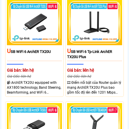
AX300, pin 2400mAh hoạt động
tăng cường tín hiệu và vùng phủ
đến 10 giờ và khả năng kết nối
sóng. USB 3.0 cho tốc độ truyền dữ
cùng lúc 10 thiết bị
liệu nhanh. Hỗ trợ Windows 10/11
và cài đặt dễ dàng không cần đĩa
CD,bảo mật WPA3 cho quyền riêng
tư
U
U
SB WiFi 6 ArchER TX20U
SB WiFi 6 Tp-Link ArchER
TX20U Plus
Giá bán: liên hệ
Giá bán: liên hệ
Giá Gốc: liên hệ
Giá Gốc: liên hệ
📹 ArchER TX20U equipped with
🎞 Điểm nổi bật của Router quản lý
AX1800 technology, Band Steering,
mạng ArchER TX20U Plus bao
Beamforming, and WiFi 6
gồm tốc độ lên đến 1201 Mbps
transmission. Band Steering
trên băng tần 5 GHz và 574 Mbps
technology optimizes connections,
trên băng tần 2.4 GHz. công nghệ
Beamforming enhances signal
Band Steering, Beamforming và
focus for better coverage. Upgrade
Wifi 6 cung cấp hiệu suất cao và
your network experience with
ổn định cho mạng Wi-Fi của bạn.
leading-edge features.