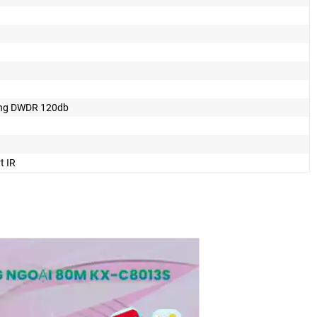
ng DWDR 120db
t IR