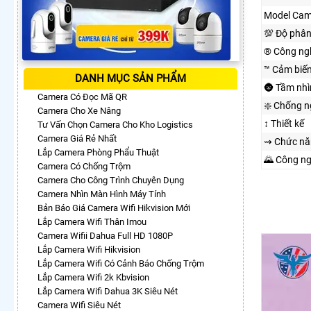
Model Cam
💯 Độ phân
®️ Công ng
™️ Cảm biế
DANH MỤC SẢN PHẨM
🌚 Tầm nh
Camera Có Đọc Mã QR
❇️ Chống 
Camera Cho Xe Nâng
↕️ Thiết kế
Tư Vấn Chọn Camera Cho Kho Logistics
Camera Giá Rẻ Nhất
⇝ Chức nă
Lắp Camera Phòng Phẩu Thuật
🌄 Công n
Camera Có Chống Trộm
Camera Cho Công Trình Chuyên Dụng
Camera Nhìn Màn Hình Máy Tính
Bản Báo Giá Camera Wifi Hikvision Mới
Lắp Camera Wifi Thân Imou
Camera Wifii Dahua Full HD 1080P
Lắp Camera Wifi Hikvision
Lắp Camera Wifi Có Cảnh Báo Chống Trộm
Lắp Camera Wifi 2k Kbvision
Lắp Camera Wifi Dahua 3K Siêu Nét
Camera Wifi Siêu Nét