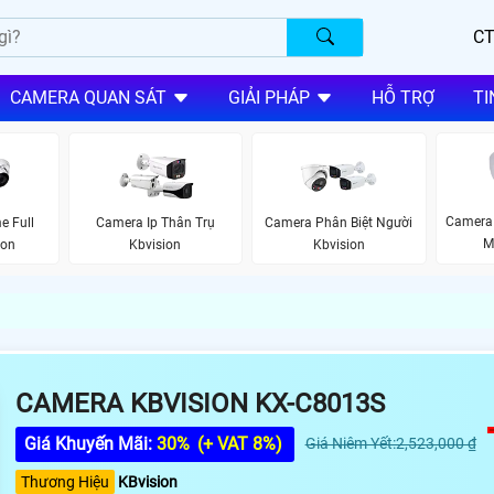
CT
CAMERA QUAN SÁT
GIẢI PHÁP
HỖ TRỢ
TI
Camera
e Full
Camera Ip Thân Trụ
Camera Phân Biệt Người
M
ion
Kbvision
Kbvision
CAMERA KBVISION KX-C8013S
Giá Khuyến Mãi:
30%
(+ VAT 8%)
Giá Niêm Yết:2,523,000 ₫
Thương Hiệu
KBvision