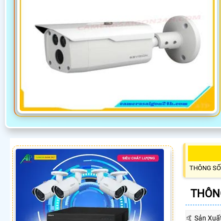
THÔNG SỐ
THÔNG
🤙 Sản Xuấ