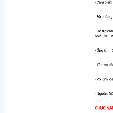
- Cảm biến:
- Độ phân 
- Hỗ trợ câ
nhiễu 3D-D
- Ống kính:
- Tầm xa hồ
- Vỏ Kim loạ
- Nguồn: D
CHỨC NĂN