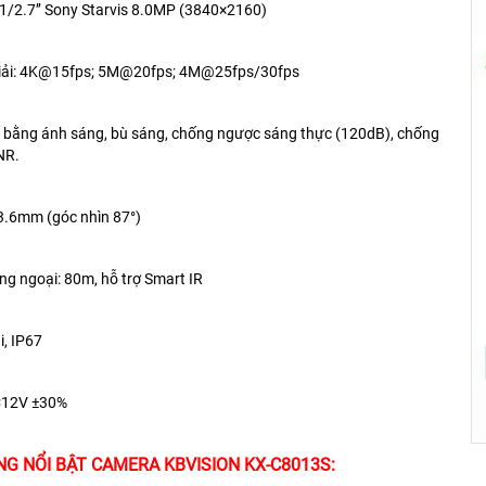
 1/2.7’’ Sony Starvis 8.0MP (3840×2160)
giải: 4K@15fps; 5M@20fps; 4M@25fps/30fps
n bằng ánh sáng, bù sáng, chống ngược sáng thực (120dB), chống
NR.
 3.6mm (góc nhìn 87°)
ng ngoại: 80m, hỗ trợ Smart IR
i, IP67
C12V ±30%
G NỔI BẬT CAMERA KBVISION KX-C8013S: