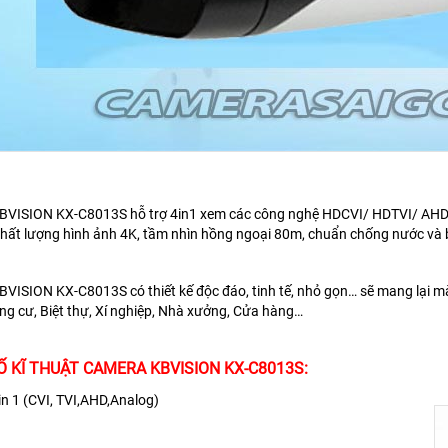
ISION KX-C8013S hỗ trợ 4in1 xem các công nghệ HDCVI/ HDTVI/ AHD/ An
hất lượng hình ảnh 4K, tầm nhìn hồng ngoại 80m, chuẩn chống nước và b
BVISION KX-C8013S
có thiết kế độc đáo, tinh tế, nhỏ gọn… sẽ mang lại
g cư, Biệt thự, Xí nghiệp, Nhà xưởng, Cửa hàng…
 KĨ THUẬT CAMERA KBVISION KX-C8013S:
in 1 (CVI, TVI,AHD,Analog)