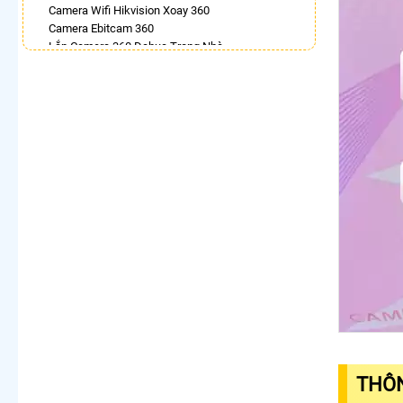
Camera Wifi Hikvision Xoay 360
Camera Ebitcam 360
Lắp Camera 360 Dahua Trong Nhà
Camera Wifi Imou 360
Lắp Camera Ip 360
Lắp Camera Wifi 360 Dahua Ngoài Trời
Lắp Camera 360 Trong Nhà Hikvision
Camera Wifi 360 Full Color
LẮP CAMERA THEO NHU CẦU
Lắp Camera Văn Phòng Giá Rẻ
Lắp Camera Nhà Xưởng Giá Rẻ
Lắp Camera Gia Đình Giá Rẻ
Lắp Camera Kho Hàng Giá Rẻ
Lắp Camera Cửa Hàng Giá Rẻ
Lắp Camera Wifi Giá Rẻ Chính Hãng
Lắp Camera Công Trình Giá Rẻ
Camera 360 Giá Rẻ
THÔN