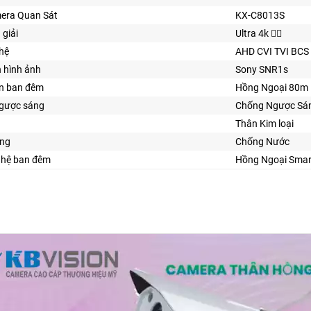
era Quan Sát
KX-C8013S
 giải
Ultra 4k 👍🏾
hệ
AHD CVI TVI BCS
n hình ảnh
Sony SNR1s
ìn ban đêm
Hồng Ngoại 80m
ngược sáng
Chống Ngược Sá
Thân Kim loại
ng
Chống Nước
ghệ ban đêm
Hồng Ngoại Smar