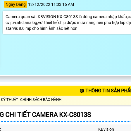
Ngày Đăng
12/12/2022 11:33:16 AM
Camera quan sát KBVISION KX-C8013S là dòng camera nhập khẩu,cam
cvi,tvi,ahd,analog,với thiết kế chịu được mưa năng nên phù hợp lắp đ
starvis 8.0 mp cho hình ảnh sắc nét hơn
📖 THÔNG TIN SẢN PHẨ
 KỸ THUẬT
CHÍNH SÁCH BẢO HÀNH
 CHI TIẾT CAMERA KX-C8013S
t
KBvision