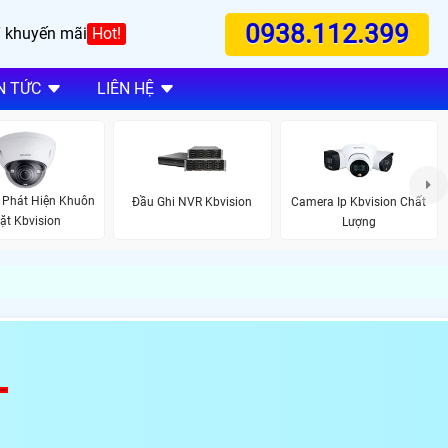
0938.112.399
 khuyến mãi
Hot!
N TỨC
LIÊN HỆ
 Phát Hiện Khuôn
Đầu Ghi NVR Kbvision
Camera Ip Kbvision Chất
ặt Kbvision
Lượng