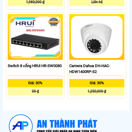
1,980,000 ₫
Liên hệ
Switch 8 cổng HRUi HR-SW0080
Camera Dahua DH-HAC-
HDW1400RP-S2
Giá: 30%
Giá: 30%
00 ₫
1,250,000 ₫