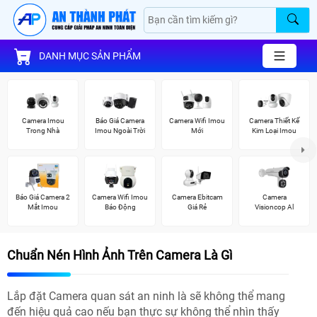
DANH MỤC SẢN PHẨM
Camera Imou
Báo Giá Camera
Camera Wifi Imou
Camera Thiết Kế
Trong Nhà
Imou Ngoài Trời
Mới
Kim Loại Imou
Báo Giá Camera 2
Camera Wifi Imou
Camera Ebitcam
Camera
Mắt Imou
Báo Động
Giá Rẻ
Visioncop Al
Chuẩn Nén Hình Ảnh Trên Camera Là Gì
Lắp đặt Camera quan sát an ninh là sẽ không thể mang
đến hiệu quả cao nếu bạn thực sự không thể nhìn thấy