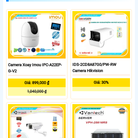
IDS-2CD8A87G0/PW-RW
Camera Xoay Imou IPC-A22EP-
Camera Hikvision
G-V2
Giá: 30%
Giá: 899,000 ₫
1,040,000 ₫