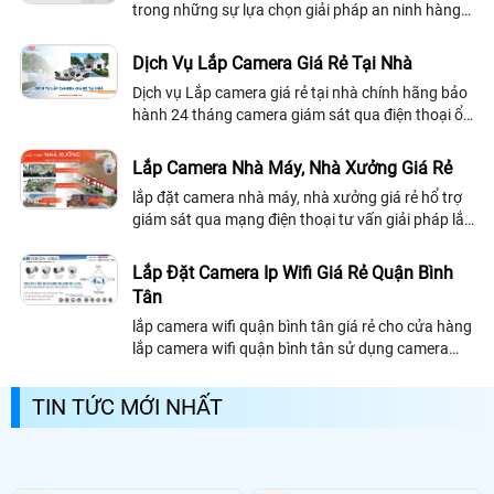
trong những sự lựa chọn giải pháp an ninh hàng
đầu tại các hộ gia đình, văn phòng, cửa hàng hay
thậm chí là tại các công trình nhà...
Dịch Vụ Lắp Camera Giá Rẻ Tại Nhà
Dịch vụ Lắp camera giá rẻ tại nhà chính hãng bảo
hành 24 tháng camera giám sát qua điện thoại ổn
định, Dịch vụ lắp camera nhanh chống chất lượng
tốt công nghệ mới nhất, An Thành Phát tư vấn
Lắp Camera Nhà Máy, Nhà Xưởng Giá Rẻ
chọn đúng camera quan sát với chức năng nâng
lắp đặt camera nhà máy, nhà xưởng giá rẻ hổ trợ
cao phù hợp với gia đình cửa hàng và văn phòng
giám sát qua mạng điện thoại tư vấn giải pháp lắp
mang lại hiệu quả cao nhất giá rẻ tiết kiệm.
đặt camera quan sát nhà máy giá rẻ phù hợp ổn
định là một trong những giải pháp tiết kiệm chi phí
Lắp Đặt Camera Ip Wifi Giá Rẻ Quận Bình
trong quản lý mang lại hiệu quả cao nhất.
Tân
lắp camera wifi quận bình tân giá rẻ cho cửa hàng
lắp camera wifi quận bình tân sử dụng camera
chính hãng chất lượng tốt, lắp đặt camera wifi tại
quận Bình Tân nhanh chống trong ngày, dịch vụ
TIN TỨC MỚI NHẤT
cham sóc khách hàng tốt nhất tại quận bình tân