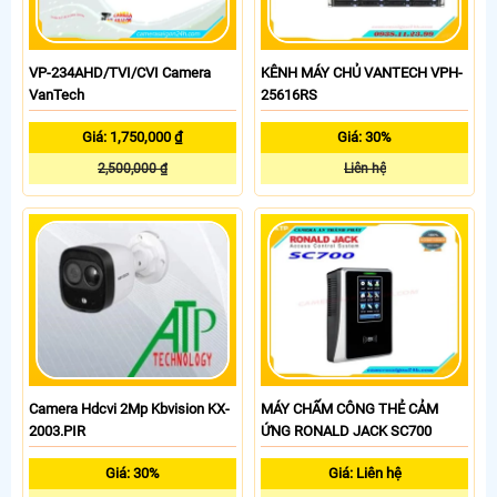
VP-234AHD/TVI/CVI Camera
KÊNH MÁY CHỦ VANTECH VPH-
VanTech
25616RS
Giá: 1,750,000 ₫
Giá: 30%
2,500,000 ₫
Liên hệ
Camera Hdcvi 2Mp Kbvision KX-
MÁY CHẤM CÔNG THẺ CẢM
2003.PIR
ỨNG RONALD JACK SC700
Giá: 30%
Giá: Liên hệ