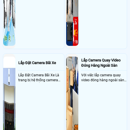
Lắp Camera Quay Video
Lắp Đặt Camera Bãi Xe
Đóng Hàng Ngoài Sàn
Lắp Đặt Camera Bãi Xe Là
Với việc lắp camera quay
trang bị hệ thống camera
video đóng hàng ngoài sàn
nhận diện biển số tại khu
thì đây là một giải pháp
vực cổng của các bãi giữ xe
camera cực kì cần thiết cho
kết hợp với phần mềm quản
các shop kinh doanh online
lý để ghi nhận lượt xe ra vào
đều nên sử dụng để có thể
chụp hình thông tin xe và
bảo vệ quyền lợi shop tránh
biển số lưu trực tiếp về máy
được các tình trạng bị đánh
tinh trạm để nhân viên tiện
mất cắp hàng hóa
đối soát, tính tiền xe xe ra
khỏi bãi