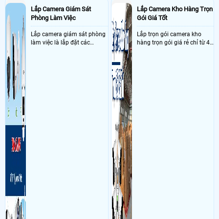
Lắp Camera Giám Sát
Lắp Camera Kho Hàng Trọn
Phòng Làm Việc
Gói Giá Tốt
Lắp camera giám sát phòng
Lắp trọn gói camera kho
làm việc là lắp đặt các
hàng trọn gói giá rẻ chỉ từ 4
camera ghi hình ảnh sắc nét
triệu đồng sở hữu ngày trọn
và âm thanh trong phòng
bộ gồm 4 camera, 1 đầu ghi
làm việc với mục đích giám
hình, ổ cứng, switch mang
sát quá trình làm việc của
đến giải pháp giám sát kho
nhân viên, bảo vệ tài sản,
hàng 24/7 ổn định với độ
theo dõi an ninh trong thời
sắc nét cao
gian thực qua điện thoại
hoặc máy tính từ xa