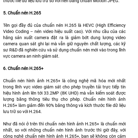
thước file dữ liệu lưu trữ so với nén bằng chuẩn Motion JPEG.
5. Chuẩn nén H.265
Tên gọi đầy đủ của chuẩn nén H.265 là HEVC (High Efficiency
Video Coding – nén video hiệu suất cao). Với nhu cầu của các
hãng sản xuất camera đặt ra là giảm bớt dung lượng video
camera quan sát ghi lại mà vẫn giữ nguyên chất lượng, các kỹ
sư R&D đã nghiên cứu và sử dụng chuẩn nén mới vào trong lĩnh
vực camera an ninh giám sát.
6. Chuẩn nén H.265+
Chuẩn nén hình ảnh H.265+ là công nghệ mã hóa mới nhất
trong lĩnh vực video giám sát cho phép truyền tải trực tiếp tín
hiệu hình ảnh lên tới 33.2MP (8K UHD) mà vẫn kiểm soát được
lượng băng thông tiêu thụ cho phép. Chuẩn nén hình ảnh
H.265+ làm giảm đến 90% băng thông và kích thước file dữ liệu
lưu trữ so với H.264.
Như đã nói ở trên thì chuẩn nén hình ảnh H.265+ là chuẩn mới
nhất, so với những chuẩn nén hình ảnh trước thì giờ đây, với
công nghệ chuẩn nén hình ảnh H.265+, bạn sẽ không còn cảm