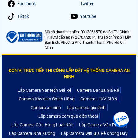
Facebook
Twitter
Tiktok
Youtube
Mã số doanh nghiệp: 0312866570 do Sở Tài Chính
TP.HCM cấp ngày 23/07/2014. Trụ sở chính: 51 Lũy
Bán Bích, Phường Phú Thạnh, Thành Phố Hồ Chí
Minh
ĐƠN VỊ TRỰC TIẾP THI CÔNG LẮP ĐẶT HỆ THỐNG CAMERA AN
NINH
Lắp Camera Vantech Giá Rẻ
Camera Dahua Giá Rẻ
Camera Kbvision Chính Hãng
Camera HIKVISION
Camera an ninh
Lắp camera gia đình
Lắp camera xem qua điện thoại
Lắp Camera Cửa Hàng Loại Nào
Lắp Camera Văn Phòng
Lắp Camera Nhà Xưởng
Lắp Camera Wifi Giá Rẻ Không Dây