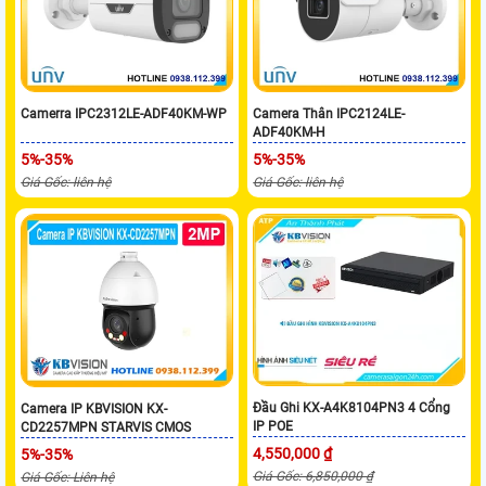
Camerra IPC2312LE-ADF40KM-WP
Camera Thân IPC2124LE-
ADF40KM-H
5%-35%
5%-35%
Giá Gốc: liên hệ
Giá Gốc: liên hệ
Đầu Ghi KX-A4K8104PN3 4 Cổng
Camera IP KBVISION KX-
IP POE
CD2257MPN STARVIS CMOS
4,550,000 ₫
5%-35%
Giá Gốc: 6,850,000 ₫
Giá Gốc: Liên hệ