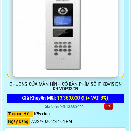
CHUÔNG CỬA MÀN HÌNH CÓ BÀN PHÍM SỐ IP KBVISION
KB-VDP03GN
Giá Khuyến Mãi:
13,380,000 ₫
(+ VAT 8%)
0%
Giá Niêm Yết:13,380,000 ₫
Thương Hiệu
KBvision
Ngày Đăng
7/22/2020 2:47:04 PM