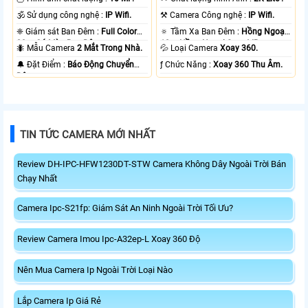
🕉️ Sử dụng công nghệ :
IP Wifi.
⚒ Camera Công nghệ :
IP Wifi.
❈ Giám sát Ban Đêm :
Full Color
🔅 Tầm Xa Ban Đêm :
Hồng Ngoại
20m Có Màu Ban Ðêm.
10m Hồng Ngoại Smart IR.
🐜 Mẫu Camera
2 Mắt Trong Nhà.
💦 Loại Camera
Xoay 360.
️🔔 Đặt Điểm :
Báo Động Chuyển
️ƒ Chức Năng :
Xoay 360 Thu Âm.
Động.
TIN TỨC CAMERA MỚI NHẤT
Review DH-IPC-HFW1230DT-STW Camera Không Dây Ngoài Trời Bán
Chạy Nhất
Camera Ipc-S21fp: Giám Sát An Ninh Ngoài Trời Tối Ưu?
Review Camera Imou Ipc-A32ep-L Xoay 360 Độ
Nên Mua Camera Ip Ngoài Trời Loại Nào
Lắp Camera Ip Giá Rẻ