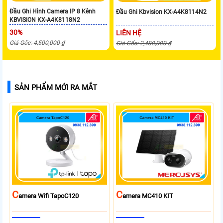
Đầu Ghi Hình Camera IP 8 Kênh
Đầu Ghi Kbvision KX-A4K8114N2
KBVISION KX-A4K8118N2
30%
LIÊN HỆ
Giá Gốc: 4,500,000 ₫
Giá Gốc: 2,480,000 ₫
SẢN PHẨM MỚI RA MẮT
C
C
Amera Wifi TapoC120
Amera MC410 KIT