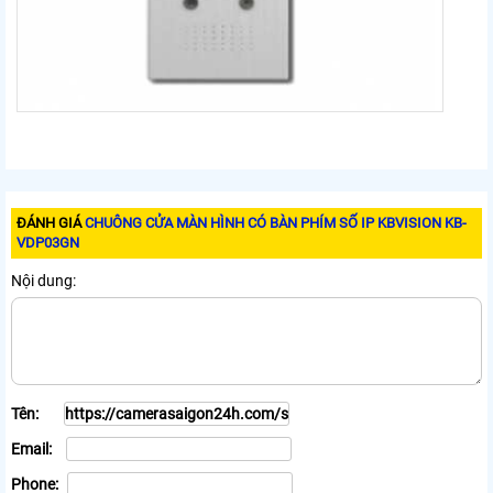
ĐÁNH GIÁ
CHUÔNG CỬA MÀN HÌNH CÓ BÀN PHÍM SỐ IP KBVISION KB-
VDP03GN
Nội dung:
Tên:
Email:
Phone: