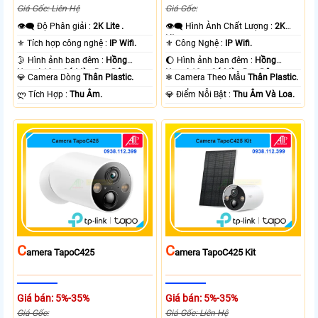
Giá Gốc: Liên Hệ
Giá Gốc:
👁️‍🗨 Độ Phân giải :
2K Lite .
👁️‍🗨 Hình Ành Chất Lượng :
2K
Lite .
⚜️ Tích hợp công nghệ :
IP Wifi.
⚜️ Công Nghệ :
IP Wifi.
🌛 Hình ảnh ban đêm :
Hồng
🌔 Hình ảnh ban đêm :
Hồng
Ngoại 10m Có Màu Ban Ðêm.
Ngoại 10m Có Màu Ban Ðêm.
💎 Camera Dòng
Thân Plastic.
❄ Camera Theo Mẫu
Thân Plastic.
️ლ Tích Hợp :
Thu Âm.
️💎 Điểm Nỗi Bật :
Thu Âm Và Loa.
C
C
Amera TapoC425
Amera TapoC425 Kit
Giá bán: 5%-35%
Giá bán: 5%-35%
Giá Gốc:
Giá Gốc: Liên Hệ