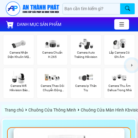
DANH MỤC SẢN PHẨM
Camera Nhận
Camera Chuẩn
Camera Auto
Lắp Camera Có
Diện Khuôn Mặt
H.265
Traking Hikvision
Ghi Âm
Hikvision
Camera Wifi
Camera Theo Dỏi
Camera Ip Thân
Camera Thu Âm
Hikvision Báo
Chuyển Động
Trụ
Dahua Trong Nhà
Động
Imou
›
›
Trang chủ
Chuông Cửa Thông Minh
Chuông Cửa Màn Hình Kbvisi