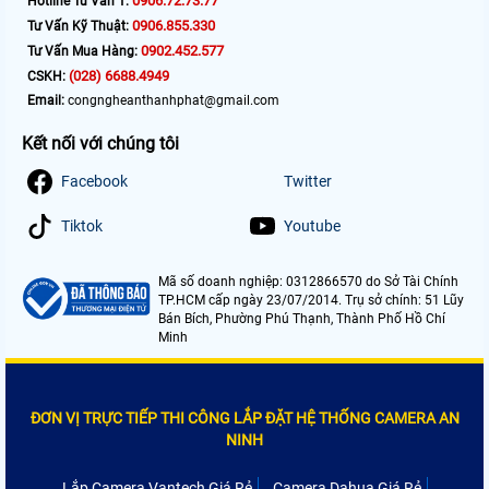
0906.72.73.77
Hotline Tư Vấn 1:
0906.855.330
Tư Vấn Kỹ Thuật:
0902.452.577
Tư Vấn Mua Hàng:
(028) 6688.4949
CSKH:
Email:
congngheanthanhphat@gmail.com
Kết nối với chúng tôi
Facebook
Twitter
Tiktok
Youtube
Mã số doanh nghiệp: 0312866570 do Sở Tài Chính
TP.HCM cấp ngày 23/07/2014. Trụ sở chính: 51 Lũy
Bán Bích, Phường Phú Thạnh, Thành Phố Hồ Chí
Minh
ĐƠN VỊ TRỰC TIẾP THI CÔNG LẮP ĐẶT HỆ THỐNG CAMERA AN
NINH
Lắp Camera Vantech Giá Rẻ
Camera Dahua Giá Rẻ