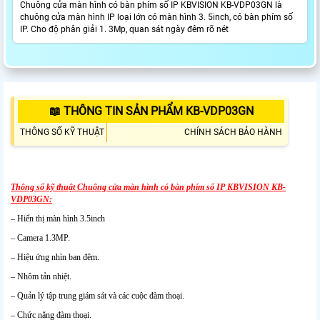
Chuông cửa màn hình có bàn phím số IP KBVISION KB-VDP03GN là
chuông cửa màn hình IP loại lớn có màn hình 3. 5inch, có bàn phím số
IP. Cho độ phân giải 1. 3Mp, quan sát ngày đêm rõ nét
📖 THÔNG TIN SẢN PHẨM KB-VDP03GN
THÔNG SỐ KỸ THUẬT
CHÍNH SÁCH BẢO HÀNH
Thông số kỹ thuật Chuông cửa màn hình có bàn phím số IP KBVISION KB-
VDP03GN:
– Hiển thị màn hình 3.5inch
– Camera 1.3MP.
– Hiệu ứng nhìn ban đêm.
– Nhôm tản nhiệt.
– Quản lý tập trung giám sát và các cuộc đàm thoại.
– Chức năng đàm thoại.