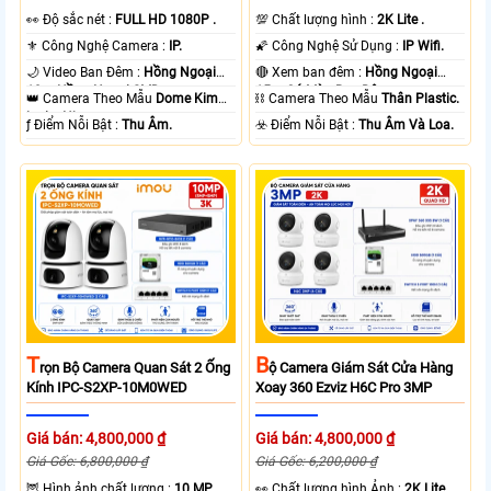
️👀 Độ sắc nét :
FULL HD 1080P .
💯 Chất lượng hình :
2K Lite .
⚜️ Công Nghệ Camera :
IP.
🌠 Công Nghệ Sử Dụng :
IP Wifi.
🌙 Video Ban Đêm :
Hồng Ngoại
🔴 Xem ban đêm :
Hồng Ngoại
10m Hồng Ngoại SMD.
15m Có Màu Ban Ðêm.
👑 Camera Theo Mẫu
Dome Kim
⛓ Camera Theo Mẫu
Thân Plastic.
loại + Nhựa.
️ƒ Điểm Nỗi Bật :
Thu Âm.
️☣️ Điểm Nỗi Bật :
Thu Âm Và Loa.
T
B
Rọn Bộ Camera Quan Sát 2 Ống
Ộ Camera Giám Sát Cửa Hàng
Kính IPC-S2XP-10M0WED
Xoay 360 Ezviz H6C Pro 3MP
Giá bán: 4,800,000 ₫
Giá bán: 4,800,000 ₫
Giá Gốc: 6,800,000 ₫
Giá Gốc: 6,200,000 ₫
🦉 Hình ảnh chất lượng :
10 MP.
️👀 Chất lượng hình Ảnh :
2K Lite .