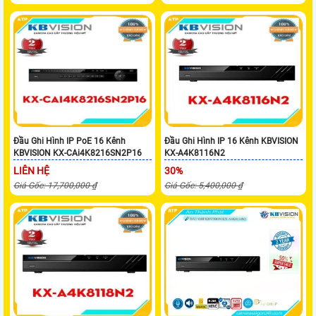
Đầu Ghi Hình IP PoE 16 Kênh
Đầu Ghi Hình IP 16 Kênh KBVISION
KBVISION KX-CAi4K8216SN2P16
KX-A4K8116N2
LIÊN HỆ
30%
Giá Gốc: 17,700,000 ₫
Giá Gốc: 5,400,000 ₫