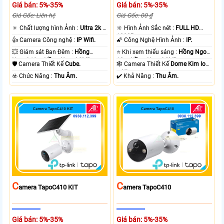
Giá bán: 5%-35%
Giá bán: 5%-35%
Giá Gốc: Liên hệ
Giá Gốc: 00 ₫
🔅 Chất lượng hình Ảnh :
Ultra 2k +
🔆 Hình Ảnh Sắc nét :
FULL HD
.
1080P .
👍 Camera Công nghệ :
IP Wifi.
🌠 Công Nghệ Hình Ảnh :
IP.
💥 Giám sát Ban Đêm :
Hồng
⭐ Khi xem thiếu sáng :
Hồng Ngoại
Ngoại 10m Hồng Ngoại SMD.
10m Hồng Ngoại SMD.
🛡 Camera Thiết Kế
Cube.
🕸️ Camera Thiết Kế
Dome Kim loại
+ Nhựa.
️☣️ Chức Năng :
Thu Âm.
️✔️ Khả Năng :
Thu Âm.
C
C
Amera TapoC410 KIT
Amera TapoC410
Giá bán: 5%-35%
Giá bán: 5%-35%