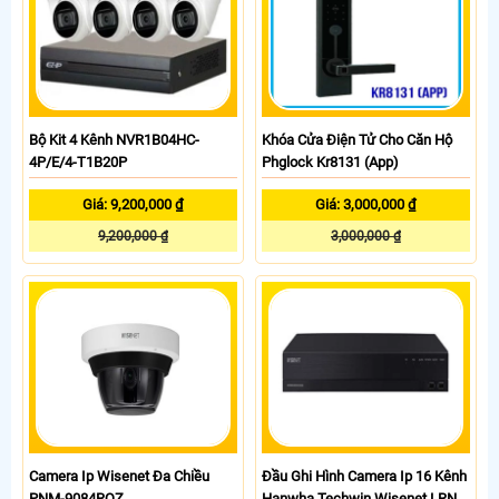
Bộ Kit 4 Kênh NVR1B04HC-
Khóa Cửa Điện Tử Cho Căn Hộ
4P/E/4-T1B20P
Phglock Kr8131 (App)
Giá: 9,200,000 ₫
Giá: 3,000,000 ₫
9,200,000 ₫
3,000,000 ₫
Camera Ip Wisenet Đa Chiều
Đầu Ghi Hình Camera Ip 16 Kênh
PNM-9084RQZ
Hanwha Techwin Wisenet LRN-