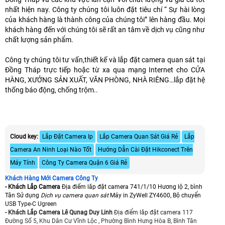
nhất hiện nay. Công ty chúng tôi luôn đặt tiêu chí “ Sự hài lòng
của khách hàng là thành công của chúng tôi” lên hàng đầu. Mọi
khách hàng đến với chúng tôi sẽ rất an tâm về dịch vụ cũng như
chất lượng sản phẩm.
Công ty chúng tôi tư vấn,thiết kế và lắp đặt camera quan sát tại
Đồng Tháp trực tiếp hoặc từ xa qua mạng Internet cho CỬA
HÀNG, XƯỞNG SẢN XUẤT, VĂN PHÒNG, NHÀ RIÊNG…lắp đặt hệ
thống báo động, chống trộm..
Cloud key:
Lắp Đặt Camera Ip
Lắp Camera Quan Sát Giá Rẻ
Lắp
Camera An Ninh Loại Nào Tốt
Hướng Dẫn Cài Đặt Hikconect Trên
Máy Tính
Công Ty Camera Quận 6 Giá Rẻ
Khách Hàng Mới Camera Công Ty
- Khách Lắp Camera
Địa điểm lăp đặt camera 741/1/10 Hương lộ 2, bình
Tân Sử dụng
Dịch vụ camera quan sát
Máy in ZyWell ZY4600, Bộ chuyển
USB Type-C Ugreen
- Khách Lắp Camera Lê Qunag Duy Linh
Địa điểm lăp đặt camera 117
Đường Số 5, Khu Dân Cư Vĩnh Lộc , Phường Bình Hưng Hòa B, Bình Tân