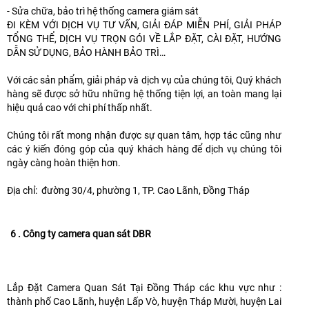
- Sửa chữa, bảo trì hệ thống camera giám sát
ĐI KÈM VỚI DỊCH VỤ TƯ VẤN, GIẢI ĐÁP MIỄN PHÍ, GIẢI PHÁP
TỔNG THỂ, DỊCH VỤ TRỌN GÓI VỀ LẮP ĐẶT, CÀI ĐẶT, HƯỚNG
DẪN SỬ DỤNG, BẢO HÀNH BẢO TRÌ…
Với các sản phẩm, giải pháp và dịch vụ của chúng tôi, Quý khách
hàng sẽ được sở hữu những hệ thống tiện lợi, an toàn mang lại
hiệu quả cao với chi phí thấp nhất.
Chúng tôi rất mong nhận được sự quan tâm, hợp tác cũng như
các ý kiến đóng góp của quý khách hàng để dịch vụ chúng tôi
ngày càng hoàn thiện hơn.
Địa chỉ: đường 30/4, phường 1, TP. Cao Lãnh, Đồng Tháp
6 . Công ty camera quan sát DBR
Lắp Đặt Camera Quan Sát Tại Đồng Tháp các khu vực như :
thành phố Cao Lãnh, huyện Lấp Vò, huyện Tháp Mười, huyện Lai