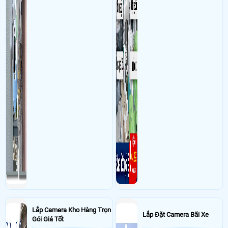
AN PHÚ CITY Sử dụng
Dịch vụ camera quan sát
1 đầu ghi KX-7108T-VN,5
cam DH-H5AE ,2 sw tplink 5 port LS1005
- Khách Lắp Camera
Địa điểm lăp đặt camera 29D Cộng Hòa 3Phường,
Phú Thọ Hòa, Hồ Chí Minh Sử dụng
Dịch vụ camera quan sát
6 cam
DT:DH-H5AE,4 thẻ 32gb v.has', 2 the nho 256Gb 4sgen
- Khách Lắp Camera CÔNG TY TNHH CÀ PHÊ TRÀ PHƯƠNG VY
Địa điểm
lăp đặt camera 432A Xô Viết Nghệ Tĩnh, Phường Thạnh Mỹ Tây, TP. Hồ
Chí Minh, Sử dụng
Dịch vụ camera quan sát
Ổ cứng gắn trong Toshiba
10TB : 1 cái, KX-A4K8116N3-VM : 1 cái , 2 máy quát cầm tay S20-2D WGB
, DH-H5D-5F : 2 cái, DH-H5AE : 5 cái,2 chân loa ,Switch 16 cổng Gigabit
TP-LINK TL-SG1016D : 1 cái, SWITCH 8 Port Tplink LS1008G (1Gbps): 1
cái, phần mềm online 1tr500/năm/2 bàn
- Khách Lắp Camera Anh Tuấn
Địa điểm lăp đặt camera 8 đường 3A, p
binh trị đông B bình tân Sử dụng
Dịch vụ camera quan sát
Máy chấm
công khuôn mặt senseface 4A : 1 cái, Khóa từ NE-380S(LED) : 1 cái, Bát
ZL ZLB-380 : 1 cái, Nút exit TLEB201 : 1 cái, Hộp inox : 1 cái, Backup
(P1205-B2):1 cái, Acqui pheonix : 1 cái,
- Khách Lắp Camera CÔNG TY CỔ PHẦN XUẤT NHẬP KHẨU NAM VÂN
PHONG
Địa điểm lăp đặt camera Lô CN20_01 và CN20_10 Khu Công
nghiệp Ninh Thủy, Phường Đông Ninh Hòa, Tỉnh Khánh Hòa, Việt Nam Sử
dụng
Dịch vụ camera quan sát
KX-C31L : 6 CÁI , SWITCH 10 Port
MECUSYS MS110P 8 POE (100Mbps) : 2 CÁI, Thẻ nhớ 4SGEN 128GB : 6
CÁI, TL-Archer MR400 : 1 CÁI, bộ chuyển tín hiệu POE : 6 BỘ ,
- Khách Lắp Camera Nguyễn Chí Tâm
Địa điểm lăp đặt camera 18 Đào
Lắp Camera Kho Hàng Trọn
Lắp Đặt Camera Bãi Xe
Trí, phường Phú Nhuận, TPHCM ( quận 7 cũ ) Sử dụng
Dịch vụ camera
Gói Giá Tốt
quan sát
2 ổ cứng 1000GB SEAGATE hàng công ty (Kiệt phát LBB)