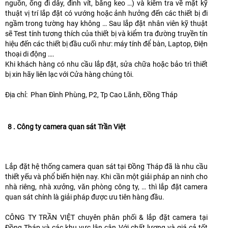
nguồn, ống đi dây, đinh vít, băng keo …) và kiểm tra về mặt kỹ
thuật vị trí lắp đặt có vướng hoặc ảnh hưởng đến các thiết bị đi
ngầm trong tường hay không … Sau lắp đặt nhân viên kỹ thuật
sẽ Test tính tương thích của thiết bị và kiểm tra đường truyền tín
hiệu đến các thiết bị đầu cuối như: máy tính để bàn, Laptop, Điện
thoại di động ….
Khi khách hàng có nhu cầu lắp đặt, sửa chữa hoặc bảo trì thiết
bị xin hãy liên lạc với Cửa hàng chúng tôi.
Địa chỉ: Phan Đình Phùng, P2, Tp Cao Lãnh, Đồng Tháp
8 . Công ty camera quan sát Trần Việt
Lắp đặt hệ thống camera quan sát tại Đồng Tháp đã là nhu cầu
thiết yếu và phổ biến hiện nay. Khi cần một giải pháp an ninh cho
nhà riêng, nhà xưởng, văn phòng công ty, … thì lắp đặt camera
quan sát chính là giải pháp được ưu tiên hàng đầu.
CÔNG TY TRẦN VIỆT chuyên phân phối & lắp đặt camera tại
Đồng Tháp và các khu vực lân cận Với chất lượng và giá cả tốt