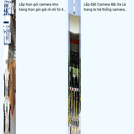
Ngày: 03/11/2018
Phạm Văn Trắng
nói về Công Ty Camera Quan Sát Tại
Lắp trọn gói camera kho
Lắp Đặt Camera Bãi Xe Là
Đồng Tháp
hàng trọn gói giá rẻ chỉ từ 4
trang bị hệ thống camera
Công ty Nhật Nguyệt có camera mini ngụy trang kết nối điện thoại k.>
triệu đồng sở hữu ngày trọn
nhận diện biển số tại khu
bộ gồm 4 camera, 1 đầu ghi
vực cổng của các bãi giữ xe
hình, ổ cứng, switch mang
kết hợp với phần mềm quản
đến giải pháp giám sát kho
lý để ghi nhận lượt xe ra vào
hàng 24/7 ổn định với độ
chụp hình thông tin xe và
sắc nét cao
biển số lưu trực tiếp về máy
tinh trạm để nhân viên tiện
đối soát, tính tiền xe xe ra
khỏi bãi