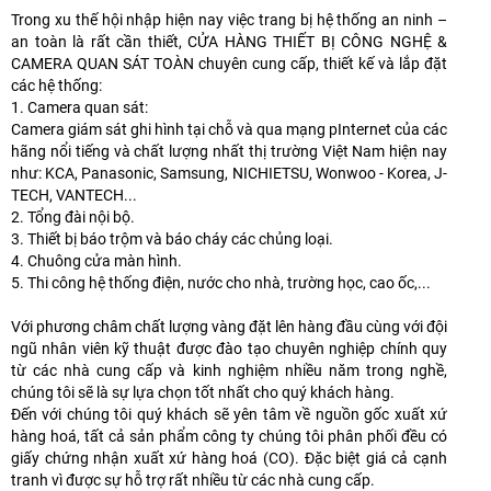
T
rong xu thế hội nhập hiện nay việc trang bị hệ thống an ninh –
an toàn là rất cần thiết, CỬA HÀNG THIẾT BỊ CÔNG NGHỆ &
CAMERA QUAN SÁT TOÀN chuyên cung cấp, thiết kế và lắp đặt
các hệ thống:
1. Camera quan sát:
Camera giám sát ghi hình tại chỗ và qua mạng pInternet của các
hãng nổi tiếng và chất lượng nhất thị trường Việt Nam hiện nay
như: KCA, Panasonic, Samsung, NICHIETSU, Wonwoo - Korea, J-
TECH, VANTECH...
2. Tổng đài nội bộ.
3. Thiết bị báo trộm và báo cháy các chủng loại.
4. Chuông cửa màn hình.
5. Thi công hệ thống điện, nước cho nhà, trường học, cao ốc,...
Với phương châm chất lượng vàng đặt lên hàng đầu cùng với đội
ngũ nhân viên kỹ thuật được đào tạo chuyên nghiệp chính quy
từ các nhà cung cấp và kinh nghiệm nhiều năm trong nghề,
chúng tôi sẽ là sự lựa chọn tốt nhất cho quý khách hàng.
Đến với chúng tôi quý khách sẽ yên tâm về nguồn gốc xuất xứ
hàng hoá, tất cả sản phẩm công ty chúng tôi phân phối đều có
giấy chứng nhận xuất xứ hàng hoá (CO). Đặc biệt giá cả cạnh
tranh vì được sự hỗ trợ rất nhiều từ các nhà cung cấp.