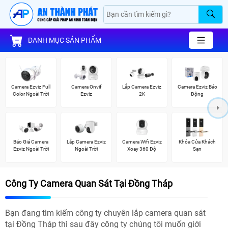
DANH MỤC SẢN PHẨM
Camera Ezviz Full
Camera Onvif
Lắp Camera Ezviz
Camera Ezviz Báo
Color Ngoài Trời
Ezviz
2K
Động
Báo Giá Camera
Lắp Camera Ezviz
Camera Wifi Ezviz
Khóa Cửa Khách
Ezviz Ngoài Trời
Ngoài Trời
Xoay 360 Độ
Sạn
Công Ty Camera Quan Sát Tại Đồng Tháp
Bạn đang tìm kiếm công ty chuyên lắp camera quan sát
tại Đồng Tháp thì sau đây công ty chúng tôi muốn giới