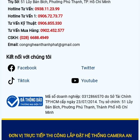
Trụ Sở:
51 Lũy Bán Bích, Phường Phú Thạnh, TP. Hồ Chí Minh
0938.11.23.99
Hotline Tư Vấn:
0906.72.73.77
Hotline Tư Vấn 1:
0906.855.330
Tư Vấn Kỹ Thuật:
0902.452.577
Tư Vấn Mua Hàng:
(028) 6688.4949
CSKH:
Email:
congngheanthanhphat@gmail.com
Kết nối với chúng tôi
Facebook
Twitter
Tiktok
Youtube
Mã số doanh nghiệp: 0312866570 do Sở Tài Chính
TP.HCM cấp ngày 23/07/2014. Trụ sở chính: 51 Lũy
Bán Bích, Phường Phú Thạnh, Thành Phố Hồ Chí
Minh
ĐƠN VỊ TRỰC TIẾP THI CÔNG LẮP ĐẶT HỆ THỐNG CAMERA AN