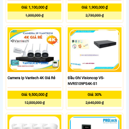
Giá: 1,100,000 ₫
Giá: 1,900,000 ₫
1,300,000 ₫
2,730,000 ₫
Camera Ip Vantech 4K Giá Rẻ
Đầu Ghi Visioncop VS-
NVR5109PS4K-S1
Giá: 9,500,000 ₫
Giá: 30%
12,500,000 ₫
2,640,000 ₫