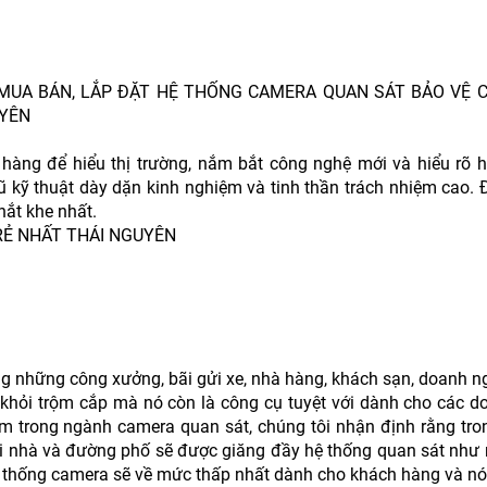
 MUA BÁN, LẮP ĐẶT HỆ THỐNG CAMERA QUAN SÁT BẢO VỆ
UYÊN
ng để hiểu thị trường, nắm bắt công nghệ mới và hiểu rõ 
gũ kỹ thuật dày dặn kinh nghiệm và tinh thần trách nhiệm cao.
hắt khe nhất.
RẺ NHẤT THÁI NGUYÊN
ng những công xưởng, bãi gửi xe, nhà hàng, khách sạn, doanh 
khỏi trộm cắp mà nó còn là công cụ tuyệt với dành cho các d
ăm trong ngành camera quan sát, chúng tôi nhận định rằng tro
ại nhà và đường phố sẽ được giăng đầy hệ thống quan sát như
ệ thống camera sẽ về mức thấp nhất dành cho khách hàng và nó