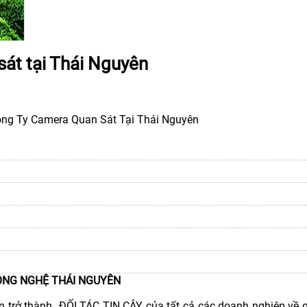
sát tại Thái Nguyên
ông Ty Camera Quan Sát Tại Thái Nguyên
 CÔNG NGHỆ THÁI NGUYÊN
trở thành ĐỐI TÁC TIN CẬY của tất cả các doanh nghiệp về g