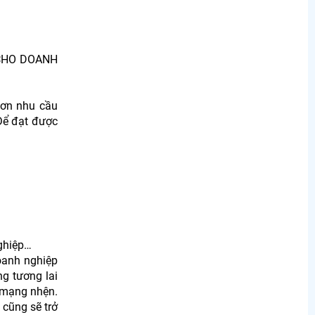
 CHO DOANH
hơn nhu cầu
 Để đạt được
nghiệp…
oanh nghiệp
ng tương lai
 mạng nhện.
 cũng sẽ trở