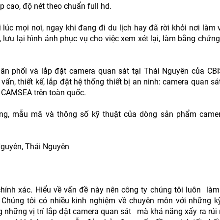
p cao, độ nét theo chuẩn full hd.
lúc mọi nơi, ngay khi đang đi du lịch hay đã rời khỏi nơi làm v
 lưu lại hình ảnh phục vụ cho việc xem xét lại, làm bằng chứn
n phối và lắp đặt camera quan sát tại Thái Nguyên của CBI
n, thiết kế, lắp đặt hệ thống thiết bị an ninh: camera quan sá
t CAMSEA trên toàn quốc.
ng, mẫu mã và thông số kỹ thuật của dòng sản phẩm camer
 Nguyên, Thái Nguyên
hính xác. Hiểu về vấn đề này nên công ty chúng tôi luôn làm
, Chúng tôi có nhiều kinh nghiệm về chuyên môn với những kỹ
g những vị trí lắp đặt camera quan sát mà khả năng xẩy ra rủi 