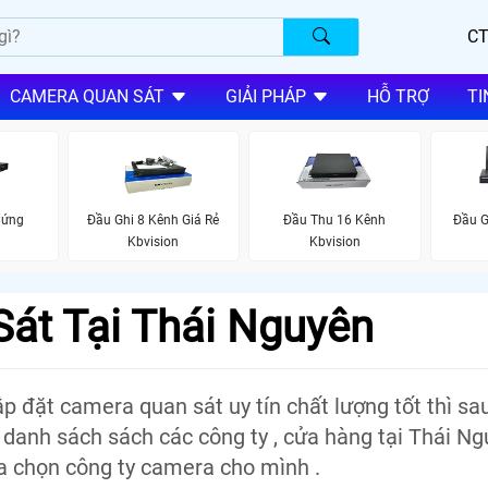
CT
CAMERA QUAN SÁT
GIẢI PHÁP
HỖ TRỢ
TI
Cứng
Đầu Ghi 8 Kênh Giá Rẻ
Đầu Thu 16 Kênh
Đầu G
Kbvision
Kbvision
át Tại Thái Nguyên
đặt camera quan sát uy tín chất lượng tốt thì sa
 danh sách sách các công ty , cửa hàng tại Thái N
a chọn công ty camera cho mình .