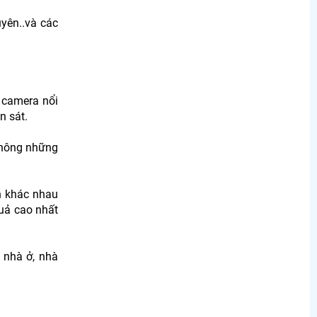
yên..và các
 camera nổi
n sát.
 Không những
h khác nhau
quả cao nhất
 nhà ở, nhà