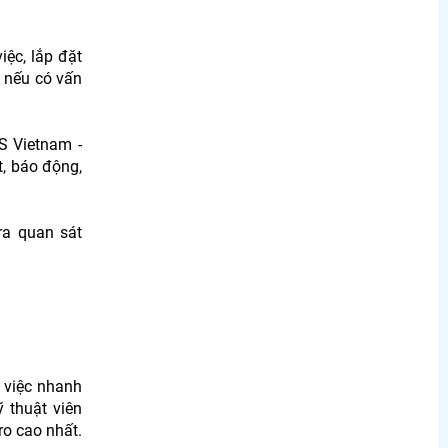
iệc, lắp đặt
g nếu có vấn
S Vietnam -
t, báo động,
a quan sát
 việc nhanh
 thuật viên
ro cao nhất.