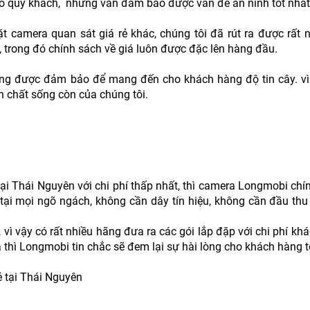
ho quý khách, nhưng vẫn đảm bảo được vấn đề an ninh tốt nhất
đặt camera quan sát giá rẻ khác, chúng tôi đã rút ra được rất
, trong đó chính sách về giá luôn được đặc lên hàng đầu.
ợng được đảm bảo để mang đến cho khách hàng độ tin cây. vì
h chất sống còn của chúng tôi.
i Thái Nguyên với chi phí thấp nhất, thì camera Longmobi chín
 tại mọi ngõ ngách, không cần dây tín hiệu, không cần đầu th
 vì vậy có rất nhiều hãng đưa ra các gói lắp đặp với chi phí kh
cả thì Longmobi tin chắc sẽ đem lại sự hài lòng cho khách hàng t
ẻ tại Thái Nguyên