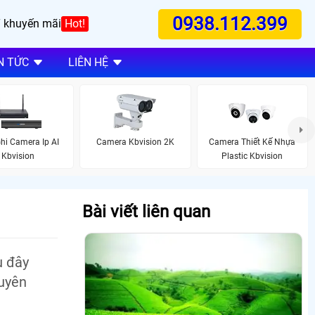
0938.112.399
 khuyến mãi
Hot!
N TỨC
LIÊN HỆ
hi Camera Ip AI
Camera Kbvision 2K
Camera Thiết Kế Nhựa
Kbvision
Plastic Kbvision
Bài viết liên quan
u đây
guyên