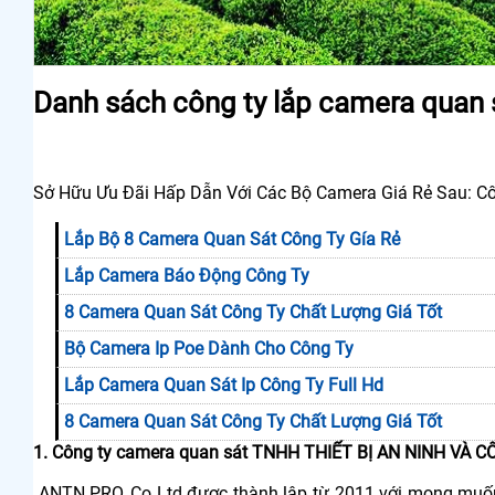
Danh sách công ty lắp camera quan 
Sở Hữu Ưu Đãi Hấp Dẫn Với Các Bộ Camera Giá Rẻ Sau: C
Lắp Bộ 8 Camera Quan Sát Công Ty Gía Rẻ
Lắp Camera Báo Động Công Ty
8 Camera Quan Sát Công Ty Chất Lượng Giá Tốt
Bộ Camera Ip Poe Dành Cho Công Ty
Lắp Camera Quan Sát Ip Công Ty Full Hd
8 Camera Quan Sát Công Ty Chất Lượng Giá Tốt
1. Công ty camera quan sát TNHH THIẾT BỊ AN NINH VÀ
ANTN PRO.,Co Ltd được thành lập từ 2011 với mong muốn 