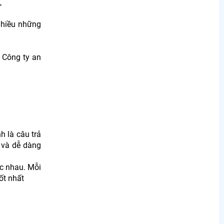
,
 nhiều những
 Công ty an
h là câu trả
u và dễ dàng
ác nhau. Mỗi
ốt nhất