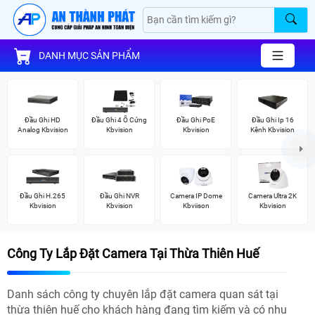
DANH MỤC SẢN PHẨM
Đầu Ghi HD
Đầu Ghi 4 Ổ Cứng
Đầu Ghi PoE
Đầu Ghi Ip 16
Analog Kbvision
Kbvision
Kbvision
Kênh Kbvision
Đầu Ghi H.265
Đầu Ghi NVR
Camera IP Dome
Camera Ultra 2K
Kbvision
Kbvision
Kbviison
Kbvision
Công Ty Lắp Đặt Camera Tại Thừa Thiên Huế
Danh sách công ty chuyên lắp đặt camera quan sát tại
thừa thiên huế cho khách hàng đang tìm kiếm và có nhu