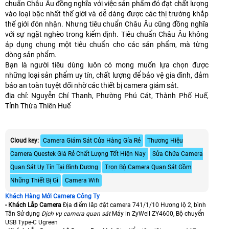
chuẩn Châu Âu đồng nghĩa với việc sản phẩm đó đạt chất lượng
vào loại bậc nhất thế giới và dễ dàng được các thị trường khắp
thế giới đón nhận. Nhưng tiêu chuẩn Châu Âu cũng đồng nghĩa
với sự ngặt nghèo trong kiểm định. Tiêu chuẩn Châu Âu không
áp dụng chung một tiêu chuẩn cho các sản phẩm, mà từng
dòng sản phẩm.
Bạn là người tiêu dùng luôn có mong muốn lựa chọn được
những loại sản phẩm uy tín, chất lượng để bảo vệ gia đình, đảm
bảo an toàn tuyệt đối nhờ các thiết bị camera giám sát.
địa chỉ: Nguyễn Chí Thanh, Phường Phú Cát, Thành Phố Huế,
Tỉnh Thừa Thiên Huế
Cloud key:
Camera Giám Sát Cửa Hàng Gía Rẻ
Thương Hiệu
Camera Questek Giá Rẻ Chất Lượng Tốt Hiện Nay
Sửa Chữa Camera
Quan Sát Uy Tín Tại Bình Dương
Trọn Bộ Camera Quan Sát Gồm
Những Thiết Bị Gì
Camera Wifi
Khách Hàng Mới Camera Công Ty
- Khách Lắp Camera
Địa điểm lăp đặt camera 741/1/10 Hương lộ 2, bình
Tân Sử dụng
Dịch vụ camera quan sát
Máy in ZyWell ZY4600, Bộ chuyển
USB Type-C Ugreen