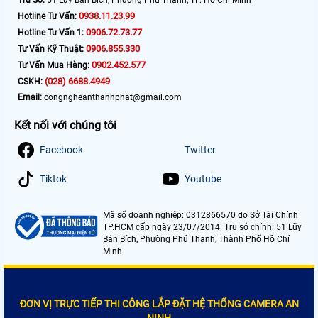
Trụ Sở:
51 Lũy Bán Bích, Phường Phú Thạnh, TP. Hồ Chí Minh
0938.11.23.99
Hotline Tư Vấn:
0906.72.73.77
Hotline Tư Vấn 1:
0906.855.330
Tư Vấn Kỹ Thuật:
0902.452.577
Tư Vấn Mua Hàng:
(028) 6688.4949
CSKH:
Email:
congngheanthanhphat@gmail.com
Kết nối với chúng tôi
Facebook
Twitter
Tiktok
Youtube
Mã số doanh nghiệp: 0312866570 do Sở Tài Chính
TP.HCM cấp ngày 23/07/2014. Trụ sở chính: 51 Lũy
Bán Bích, Phường Phú Thạnh, Thành Phố Hồ Chí
Minh
ĐƠN VỊ TRỰC TIẾP THI CÔNG LẮP ĐẶT HỆ THỐNG CAMERA AN