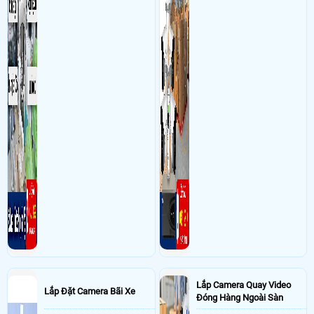
Trí, phường Phú Nhuận, TPHCM ( quận 7 cũ ) Sử dụng
Dịch vụ camera
quan sát
2 ổ cứng 1000GB SEAGATE hàng công ty (Kiệt phát LBB)
Lắp Camera Quay Video
Lắp Đặt Camera Bãi Xe
Đóng Hàng Ngoài Sàn