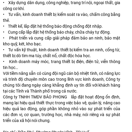
• Xây dựng dân dụng, công nghiệp, trang trí nội, ngoại thất, gia
công cơ khí.
• Tư vấn, kinh doanh thiết bị kiểm soát ra vào, chấm công bằng
thẻ.
• Thiết kế, lắp đặt hệ thống báo động chống đột nhập.
• Cung cấp lắp đặt hệ thống báo cháy, chữa cháy tự động.
• Phát triển và cung cấp giải pháp đảm bảo an ninh, bảo mật
kho quỹ, két, kho bạc.
• Tư vấn kỹ thuật, kinh doanh thiết bị kiểm tra an ninh, cổng từ,
thiết bị dò tìm ma túy, chất nổ, chất độc hóa học.
• Kinh doanh máy móc, trang thiết bị điện, điện tử, viễn thông
tin học…
Với tiềm năng sẵn có cùng đội ngũ cán bộ nhiệt tình, có năng lực
và trình độ chuyên môn cao trong lĩnh vực kinh doanh, Công ty
chúng tôi đang ngày càng khẳng định uy tín đối với khách hàng
tại các Tỉnh và Thành phố trong cả nước.
Công ty TNHH TMDV BẢO PHONG lắp đặt hoạt động ổn định,
mang lại hiệu quả thiết thực trong việc bảo vệ, quản lý, nâng cao
hiệu quả lao động, góp phần không nhỏ vào sự phát triển của
các đơn vị, cơ quan, trường học, nhà máy, nói riêng và sự phát
triển của xã hội nói chung.