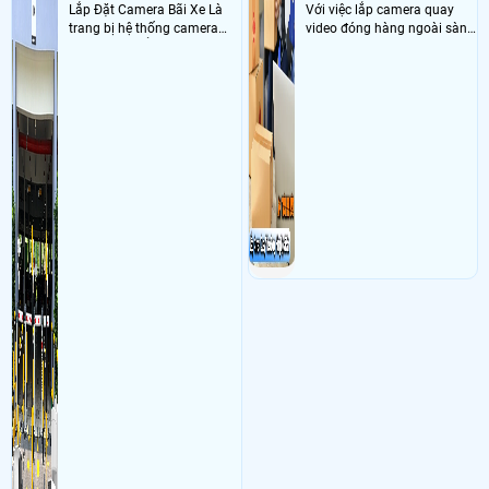
Lắp Đặt Camera Bãi Xe Là
Với việc lắp camera quay
trang bị hệ thống camera
video đóng hàng ngoài sàn
nhận diện biển số tại khu
thì đây là một giải pháp
vực cổng của các bãi giữ xe
camera cực kì cần thiết cho
kết hợp với phần mềm quản
các shop kinh doanh online
lý để ghi nhận lượt xe ra vào
đều nên sử dụng để có thể
chụp hình thông tin xe và
bảo vệ quyền lợi shop tránh
biển số lưu trực tiếp về máy
được các tình trạng bị đánh
tinh trạm để nhân viên tiện
mất cắp hàng hóa
đối soát, tính tiền xe xe ra
khỏi bãi