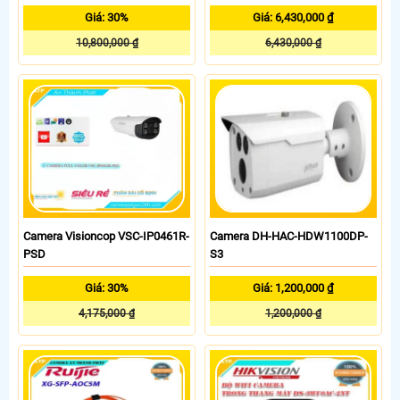
Giá: 30%
Giá: 6,430,000 ₫
10,800,000 ₫
6,430,000 ₫
Camera Visioncop VSC-IP0461R-
Camera DH-HAC-HDW1100DP-
PSD
S3
Giá: 30%
Giá: 1,200,000 ₫
4,175,000 ₫
1,200,000 ₫