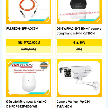
RUIJIE XG-SFP-AOC5M
DS-3WF0AC-2NT Bộ wifi camera
trong thang máy HIKVISION
Giá: 5,720,000 ₫
Giá: 30%
5,720,000 ₫
00 ₫
Đầu báo hồng ngoại & kinh vỡ
Camera Vantech Vp-234
DS-PDPG12P-EG2-WB
Tvi|Ahd|Cvi