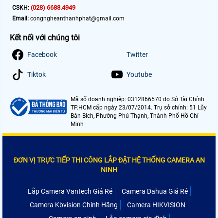
(028) 6688.4949
CSKH:
Email:
congngheanthanhphat@gmail.com
Kết nối với chúng tôi
Facebook
Twitter
Tiktok
Youtube
Mã số doanh nghiệp: 0312866570 do Sở Tài Chính
TP.HCM cấp ngày 23/07/2014. Trụ sở chính: 51 Lũy
Bán Bích, Phường Phú Thạnh, Thành Phố Hồ Chí
Minh
ĐƠN VỊ TRỰC TIẾP THI CÔNG LẮP ĐẶT HỆ THỐNG CAMERA AN
NINH
Lắp Camera Vantech Giá Rẻ
Camera Dahua Giá Rẻ
Camera Kbvision Chính Hãng
Camera HIKVISION