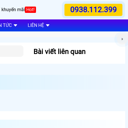
0938.112.399
 khuyến mãi
Hot!
N TỨC
LIÊN HỆ
Bài viết liên quan