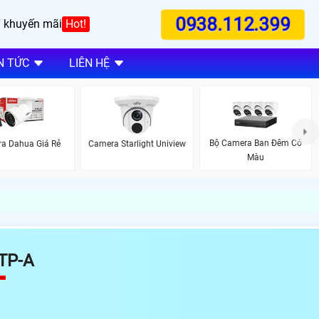
0938.112.399
 khuyến mãi
Hot!
N TỨC
LIÊN HỆ
Bộ Camera Ban Đêm Có
a Dahua Giá Rẻ
Camera Starlight Uniview
Màu
TP-A