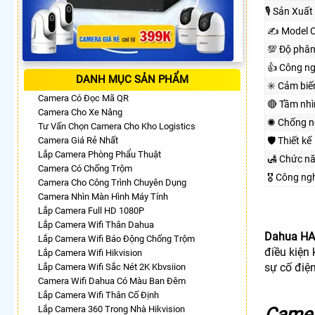
🎙 Sản Xuất
✍️ Model 
💯 Độ phân
👍 Công n
DANH MỤC SẢN PHẨM
✳️ Cảm biế
Camera Có Đọc Mã QR
🔴 Tầm nh
Camera Cho Xe Nâng
✺ Chống n
Tư Vấn Chọn Camera Cho Kho Logistics
Camera Giá Rẻ Nhất
🛡 Thiết kế
Lắp Camera Phòng Phẩu Thuật
🛃 Chức n
Camera Có Chống Trộm
🎖️ Công n
Camera Cho Công Trình Chuyên Dụng
Camera Nhìn Màn Hình Máy Tính
Lắp Camera Full HD 1080P
Lắp Camera Wifi Thân Dahua
Dahua H
Lắp Camera Wifi Báo Động Chống Trộm
điều kiện
Lắp Camera Wifi Hikvision
sự cố điện
Lắp Camera Wifi Sắc Nét 2K Kbvsiion
Camera Wifi Dahua Có Màu Ban Đêm
Lắp Camera Wifi Thân Cố Định
Lắp Camera 360 Trong Nhà Hikvision
Camer