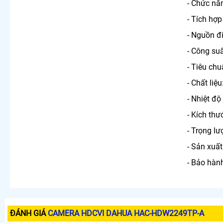
- Chức nă
- Tích hợp
- Nguồn đ
- Công suấ
- Tiêu chu
- Chất liệ
- Nhiệt độ
- Kích th
- Trọng lư
- Sản xuất
- Bảo hành
ĐÁNH GIÁ
CAMERA HDCVI DAHUA HAC-HDW2249TP-A