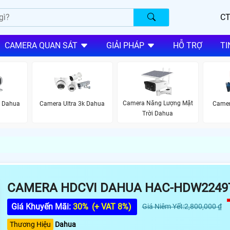
CT
CAMERA QUAN SÁT
GIẢI PHÁP
HỖ TRỢ
TI
Camera Năng Lượng Mặt
i Dahua
Camera Ultra 3k Dahua
Camer
Trời Dahua
CAMERA HDCVI DAHUA HAC-HDW2249
Giá Khuyến Mãi:
30%
(+ VAT 8%)
Giá Niêm Yết:2,800,000 ₫
Thương Hiệu
Dahua