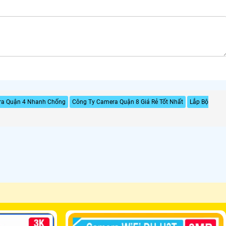
ra Quận 4 Nhanh Chống
Công Ty Camera Quận 8 Giá Rẻ Tốt Nhất
Lắp Bộ