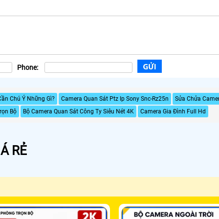
Phone:
Cần Chú Ý Những Gì?
Camera Quan Sát Ptz Ip Sony Snc-Rz25n
Sửa Chửa Came
rọn Bộ
Bộ Camera Quan Sát Công Ty Siêu Nét 4K
Camera Gia Đình Full Hd
Á RẺ