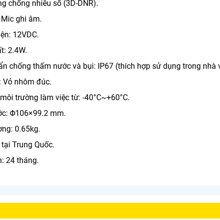
ng chống nhiễu số (3D-DNR).
 Mic ghi âm.
iện: 12VDC.
t: 2.4W.
ẩn chống thấm nước và bụi: IP67 (thích hợp sử dụng trong nhà v
u: Vỏ nhôm đúc.
 môi trường làm việc từ: -40°C~+60°C.
ước: Φ106×99.2 mm.
ợng: 0.65kg.
 tại Trung Quốc.
: 24 tháng.