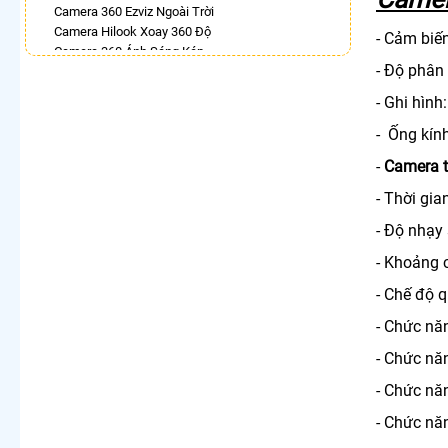
Camera 360 Ezviz Ngoài Trời
Camera Hilook Xoay 360 Độ
- Cảm biế
Camera 360 Ánh Sáng Kép
- Độ phân 
Camera Wifi Chính Hãng Kbone Xoay 360
Camera Wifi 360 Dahua Ngoài Trời
- Ghi hìn
Lắp Camera Ip 360 Kbvision
Camera Ip 360 Vantech
- Ống kín
LẮP CAMERA THEO NHU CẦU
-
Camera tí
Lắp Camera Văn Phòng Giá Rẻ
- Thời gia
Lắp Camera Nhà Xưởng Giá Rẻ
- Độ nhạy 
Lắp Camera Gia Đình Giá Rẻ
Lắp Camera Kho Hàng Giá Rẻ
- Khoảng c
Lắp Camera Cửa Hàng Giá Rẻ
Lắp Camera Wifi Giá Rẻ Chính Hãng
- Chế độ 
Lắp Camera Công Trình Giá Rẻ
- Chức nă
Camera 360 Giá Rẻ
- Chức nă
- Chức nă
- Chức nă