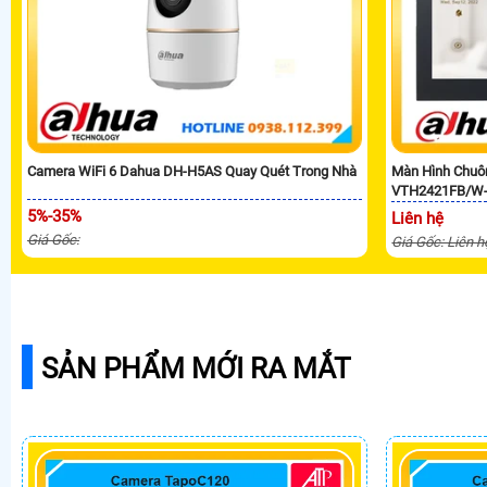
Camera WiFi 6 Dahua DH-H5AS Quay Quét Trong Nhà
Màn Hình Chuô
VTH2421FB/W
5%-35%
Liên hệ
Giá Gốc:
Giá Gốc: Liên h
SẢN PHẨM MỚI RA MẮT