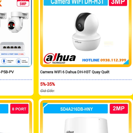
H-P5B-PV
Camera WiFi 6 Dahua DH-H3T Quay Quét
5%-35%
Giá Gốc: