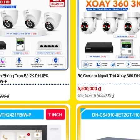
n Phòng Trọn Bộ 2K DH-IPC-
Bộ Camera Ngoài Trời Xoay 360 D
W-P
5,500,000 ₫
Giá Gốc: 6,500,000 ₫
,000 ₫