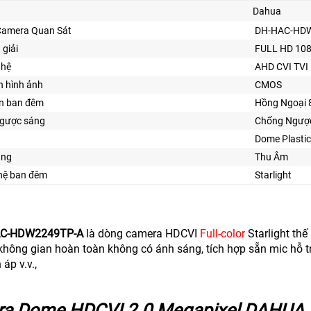
Dahua
Camera Quan Sát
DH-HAC-HD
 giải
FULL HD 10
ghệ
AHD CVI TVI
n hình ảnh
CMOS
ìn ban đêm
Hồng Ngoại
gược sáng
Chống Ngượ
Dome Plastic
ăng
Thu Âm
ghệ ban đêm
Starlight
AC-HDW2249TP-A
là dòng camera HDCVI
Full-color
Starlight thế
 không gian hoàn toàn không có ánh sáng, tích hợp sẵn mic hỗ t
 áp v.v.,
a Dome HDCVI 2.0 Megapixel DAHU