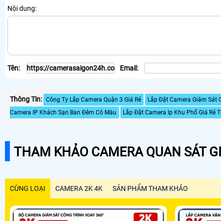
Nội dung:
Tên:
Email:
Thông Tin:
Công Ty Lắp Camera Quận 3 Giá Rẻ
Lắp Đặt Camera Giám Sát 
Camera IP Khách Sạn Ban Đêm Có Màu
Lắp Đặt Camera Ip Khu Phố Giá Rẻ T
THAM KHẢO CAMERA QUAN SÁT GI
CÙNG LOẠI
CAMERA 2K 4K
SẢN PHẨM THAM KHẢO