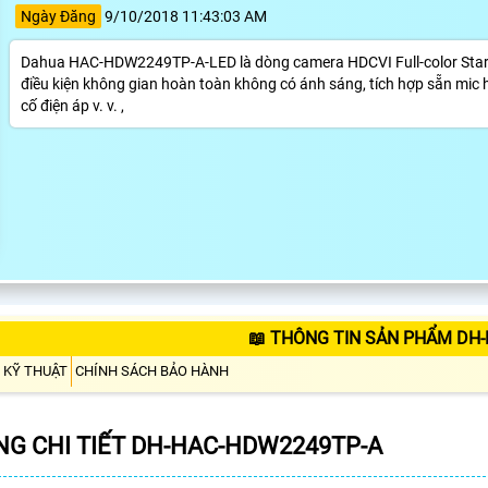
Ngày Đăng
9/10/2018 11:43:03 AM
Dahua HAC-HDW2249TP-A-LED là dòng camera HDCVI Full-color Starligh
điều kiện không gian hoàn toàn không có ánh sáng, tích hợp sẵn mic 
cố điện áp v. v. ,
📖 THÔNG TIN SẢN PHẨM DH
 KỸ THUẬT
CHÍNH SÁCH BẢO HÀNH
G CHI TIẾT DH-HAC-HDW2249TP-A