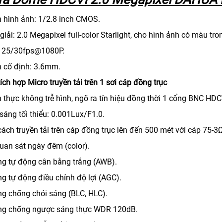
n hình ảnh: 1/2.8 inch CMOS.
giải: 2.0 Megapixel full-color Starlight, cho hình ảnh có màu t
h: 25/30fps@1080P.
h cố định: 3.6mm.
ch hợp Micro truyền tải trên 1 sơi cáp đồng trục
n thực không trễ hình, ngõ ra tín hiệu đồng thời 1 cổng BNC HD
sáng tối thiểu: 0.001Lux/F1.0.
ách truyền tải trên cáp đồng trục lên đến 500 mét với cáp 75-3Ω
quan sát ngày đêm (color).
ng tự động cân bằng trắng (AWB).
ng tự động điều chỉnh độ lợi (AGC).
ng chống chói sáng (BLC, HLC).
ng chống ngược sáng thực WDR 120dB.