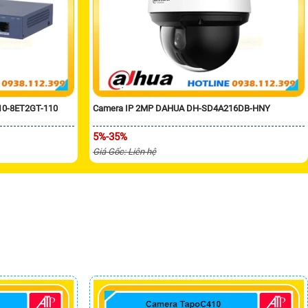
10-8ET2GT-110
Camera IP 2MP DAHUA DH-SD4A216DB-HNY
5%-35%
Giá Gốc: Liên hệ