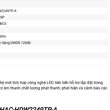
W2249TP-A
80P
 BCS
 80m
c Sáng DWDR 120db
 hệ mới tích hợp công nghệ LED tiên tiến hỗ trợ lắp đặt trong
rợ âm thanh chất lượng phát thanh, phát hiện và cảnh báo các
A HAC-HDW2249TP-A