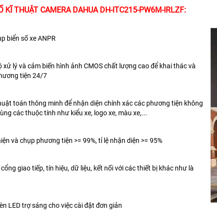
 KĨ THUẬT CAMERA DAHUA DH-ITC215-PW6M-IRLZF:
p biển số xe ANPR
bộ xử lý và cảm biến hình ảnh CMOS chất lượng cao để khai thác và
hương tiện 24/7
huật toán thông minh để nhận diện chính xác các phương tiện không
ùng các thuộc tính như kiểu xe, logo xe, màu xe,...
 hiện và chụp phương tiện >= 99%, tỉ lệ nhận diện >= 95%
 cổng giao tiếp, tín hiệu, dữ liệu, kết nối với các thiết bị khác như là
đèn LED trợ sáng cho việc cài đặt đơn giản