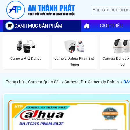
GIỚI THIỆU
DANH MỤC SẢN PHẨM
Camera PTZ Dahua
Camera Dahua Phân Biệt
Camera Dahua X
Người
Độ
›
›
›
›
Trang chủ
Camera Quan Sát
Camera IP
Camera Ip Dahua
DA