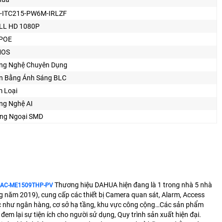
-ITC215-PW6M-IRLZF
LL HD 1080P
 POE
MOS
ng Nghệ Chuyên Dụng
n Bằng Ánh Sáng BLC
m Loại
ng Nghệ AI
ng Ngoại SMD
Thương hiệu DAHUA hiện đang là 1 trong nhà 5 nhà
HAC-ME1509THP-PV
ag năm 2019), cung cấp các thiết bị Camera quan sát, Alarm, Access
vực như ngân hàng, cơ sở hạ tầng, khu vực công cộng…Các sản phẩm
đem lại sự tiện ích cho người sử dụng, Quy trình sản xuất hiện đại.