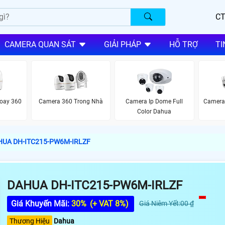
CT
CAMERA QUAN SÁT
GIẢI PHÁP
HỖ TRỢ
TI
oay 360
Camera 360 Trong Nhà
Camera Ip Dome Full
Camera
Color Dahua
HUA DH-ITC215-PW6M-IRLZF
DAHUA DH-ITC215-PW6M-IRLZF
Giá Khuyến Mãi:
30%
(+ VAT 8%)
Giá Niêm Yết:00 ₫
Thương Hiệu
Dahua