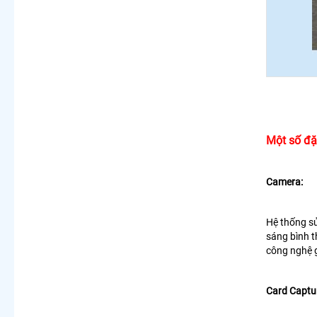
Một số đặ
Camera:
Hệ thống sử
sáng bình t
công nghệ g
Card Captu