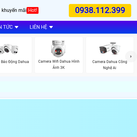
0938.112.399
 khuyến mãi
Hot!
N TỨC
LIÊN HỆ
Camera Wifi Dahua Hình
 Báo Động Dahua
Camera Dahua Công
Ảnh 3K
Nghệ Ai