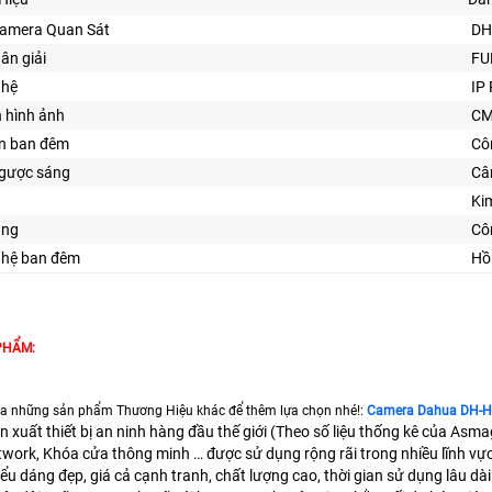
Camera Quan Sát
DH
hân giải
FU
ghệ
IP
n hình ảnh
C
ìn ban đêm
Cô
ngược sáng
Câ
Ki
ăng
Cô
ghệ ban đêm
Hồ
PHẨM:
a những sản phẩm Thương Hiệu khác để thêm lựa chọn nhé!:
Camera Dahua DH-
n xuất thiết bị an ninh hàng đầu thế giới (Theo số liệu thống kê của Asm
twork, Khóa cửa thông minh … được sử dụng rộng rãi trong nhiều lĩnh 
ểu dáng đẹp, giá cả cạnh tranh, chất lượng cao, thời gian sử dụng lâu dài 