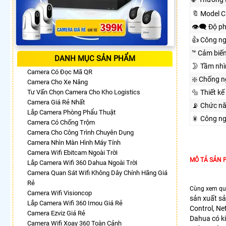
🔖 Model 
👁️‍🗨 Độ p
👍 Công n
™️ Cảm biế
DANH MỤC SẢN PHẨM
🌛 Tầm nh
Camera Có Đọc Mã QR
❇️ Chống 
Camera Cho Xe Nâng
Tư Vấn Chọn Camera Cho Kho Logistics
🔩 Thiết kế
Camera Giá Rẻ Nhất
📡 Chức n
Lắp Camera Phòng Phẩu Thuật
🎇 Công n
Camera Có Chống Trộm
Camera Cho Công Trình Chuyên Dụng
Camera Nhìn Màn Hình Máy Tính
Camera Wifi Ebitcam Ngoài Trời
MÔ TẢ SẢN 
Lắp Camera Wifi 360 Dahua Ngoài Trời
Camera Quan Sát Wifi Không Dây Chính Hãng Giá
Rẻ
Cùng xem qu
Camera Wifi Visioncop
sản xuất sả
Lắp Camera Wifi 360 Imou Giá Rẻ
Control, Ne
Camera Ezviz Giá Rẻ
Dahua có ki
Camera Wifi Xoay 360 Toàn Cảnh