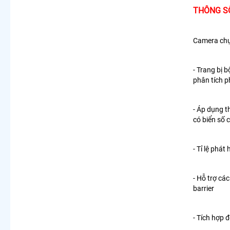
THÔNG SỐ
Camera chụ
- Trang bị 
phân tích p
- Áp dụng t
có biển số c
- Tỉ lệ phát
- Hỗ trợ các
barrier
- Tích hợp 