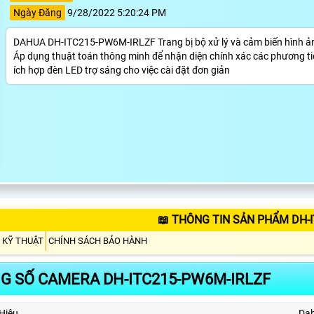
Ngày Đăng
9/28/2022 5:20:24 PM
DAHUA DH-ITC215-PW6M-IRLZF Trang bị bộ xử lý và cảm biến hình ảnh
Áp dụng thuật toán thông minh để nhận diện chính xác các phương tiện
ích hợp đèn LED trợ sáng cho việc cài đặt đơn giản
📖 THÔNG TIN SẢN PHẨM DH-
 KỸ THUẬT
CHÍNH SÁCH BẢO HÀNH
G SỐ CAMERA DH-ITC215-PW6M-IRLZF
Hiệu
Da