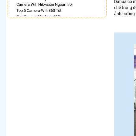
Dahua có m
Camera Wifi Hikvision Ngoài Trời
chế trong đ
Top 5 Camera Wifi 360 Tốt
ảnh hưởng 
Bán Camera Vantech 360
Lắp Camera 360Có Báo Động
Camera Dahua Xoay 360 Độ
Lắp Camera Ip 360 Hikvision
Camera 360 Báo Động Ezviz
Camera Wifi Ezviz Xoay 360 Độ Chính Hãng Chất
Lượng Tốt
Camera Imou 360 Trong Nhà
LẮP CAMERA THEO NHU CẦU
Lắp Camera Văn Phòng Giá Rẻ
Lắp Camera Nhà Xưởng Giá Rẻ
Lắp Camera Gia Đình Giá Rẻ
Lắp Camera Kho Hàng Giá Rẻ
Lắp Camera Cửa Hàng Giá Rẻ
Lắp Camera Wifi Giá Rẻ Chính Hãng
Lắp Camera Công Trình Giá Rẻ
Camera 360 Giá Rẻ