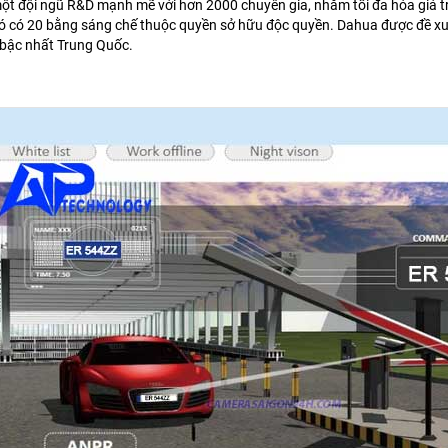
ột đội ngũ R&D mạnh mẽ với hơn 2000 chuyên gia, nhằm tối đa hóa giá t
ó có 20 bằng sáng chế thuộc quyền sở hữu độc quyền. Dahua được đề xu
bậc nhất Trung Quốc.