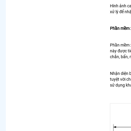
Hình ảnh ca
xử lý để nh
Phần mềm xử
Phần mềm xử
này được tí
chắn, bẩn,
Nhận diện b
tuyệt vời c
sử dụng kh