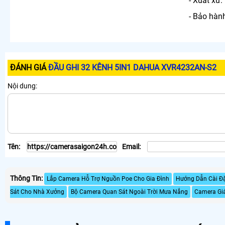
- Xuất xứ
- Bảo hàn
ĐÁNH GIÁ
ĐẦU GHI 32 KÊNH 5IN1 DAHUA XVR4232AN-S2
Nội dung:
Tên:
Email:
Thông Tin:
Lắp Camera Hỗ Trợ Nguồn Poe Cho Gia Đình
Hướng Dẫn Cài Đ
Sát Cho Nhà Xưởng
Bộ Camera Quan Sát Ngoài Trời Mưa Nắng
Camera Gia