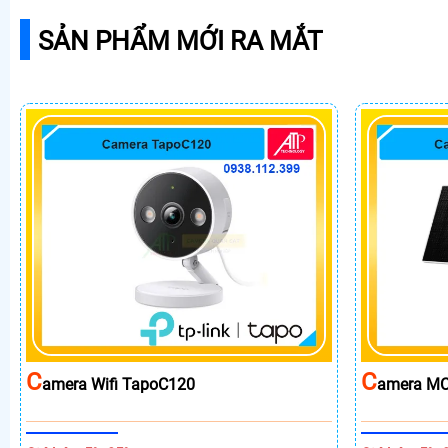
SẢN PHẨM MỚI RA MẮT
C
C
Amera Wifi TapoC120
Amera MC