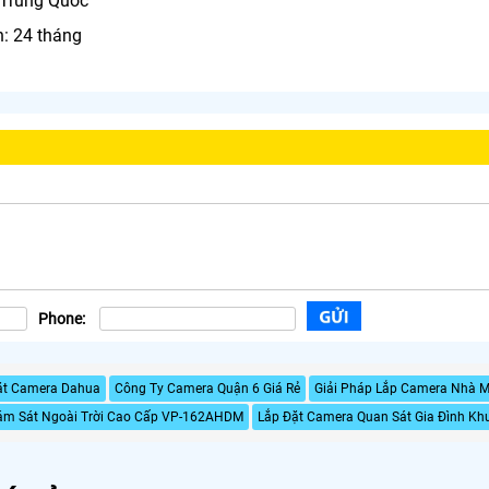
: Trung Quốc
h: 24 tháng
Phone:
ặt Camera Dahua
Công Ty Camera Quận 6 Giá Rẻ
Giải Pháp Lắp Camera Nhà M
́m Sát Ngoài Trời Cao Cấp VP-162AHDM
Lắp Đặt Camera Quan Sát Gia Đình Kh