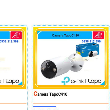
C
Amera TapoC410