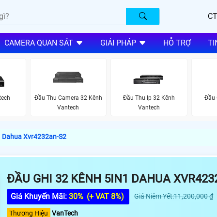
CT
CAMERA QUAN SÁT
GIẢI PHÁP
HỖ TRỢ
TI
tech
Đầu Thu Camera 32 Kênh
Đầu Thu Ip 32 Kênh
Đầu 
Vantech
Vantech
1 Dahua Xvr4232an-S2
ĐẦU GHI 32 KÊNH 5IN1 DAHUA XVR423
Giá Khuyến Mãi:
30%
(+ VAT 8%)
Giá Niêm Yết:11,200,000 ₫
Thương Hiệu
VanTech