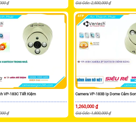
,000 ₫
Giá Gốc: 2,500,000 ₫
h VP-183C Tiết Kiệm
Camera VP-183B Ip Dome Cảm So
1,260,000 ₫
,000 ₫
Giá Gốc: 1,800,000 ₫