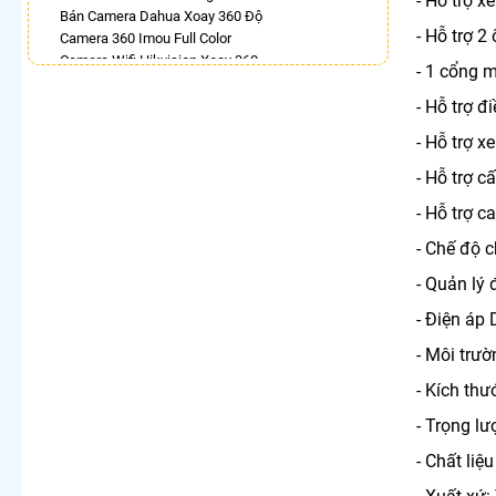
- Hỗ trợ 
Bán Camera Dahua Xoay 360 Độ
- Hỗ trợ 2
Camera 360 Imou Full Color
Camera Wifi Hikvision Xoay 360
- 1 cổng 
Camera Ip 360 Hikvision
Lắp Camera Xoay 360 Toàn Cảnh
- Hỗ trợ 
Camera 360 Độ Hikvision
- Hỗ trợ x
Lắp Camera Wifi Ngoài Trời Xoay 360
Camera 360 Imou Báo Động
- Hỗ trợ c
LẮP CAMERA THEO NHU CẦU
- Hỗ trợ c
Lắp Camera Văn Phòng Giá Rẻ
- Chế độ 
Lắp Camera Nhà Xưởng Giá Rẻ
- Quản lý 
Lắp Camera Gia Đình Giá Rẻ
Lắp Camera Kho Hàng Giá Rẻ
- Điện áp
Lắp Camera Cửa Hàng Giá Rẻ
Lắp Camera Wifi Giá Rẻ Chính Hãng
- Môi trườ
Lắp Camera Công Trình Giá Rẻ
- Kích t
Camera 360 Giá Rẻ
- Trọng l
- Chất liệu