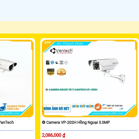
VanTech
❂ Camera VP-202H Hồng Ngoại 3.0MP
2,086,000 ₫