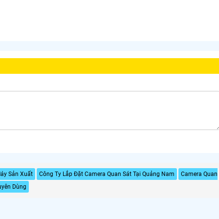
áy Sản Xuất
Công Ty Lắp Đặt Camera Quan Sát Tại Quảng Nam
Camera Quan
uyên Dùng