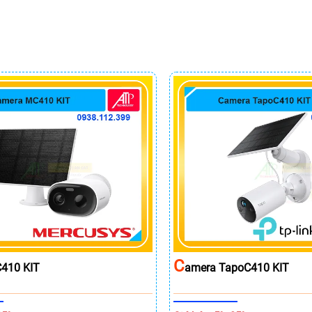
C
410 KIT
Amera TapoC410 KIT