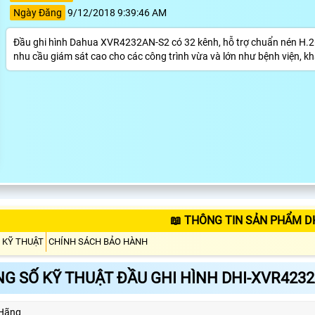
Ngày Đăng
9/12/2018 9:39:46 AM
Đầu ghi hình Dahua XVR4232AN-S2 có 32 kênh, hỗ trợ chuẩn nén H.264
nhu cầu giám sát cao cho các công trình vừa và lớn như bệnh viện, k
📖 THÔNG TIN SẢN PHẨM D
 KỸ THUẬT
CHÍNH SÁCH BẢO HÀNH
G SỐ KỸ THUẬT ĐẦU GHI HÌNH DHI-XVR423
Hãng