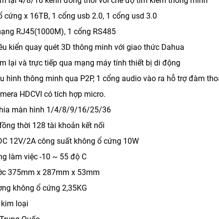
xem lại 4/8/16 kênh đồng thời với chế độ tìm kiếm thông minh
 ổ cứng x 16TB, 1 cổng usb 2.0, 1 cổng usd 3.0
mạng RJ45(1000M), 1 cổng RS485
điều kiển quay quét 3D thông minh với giao thức Dahua
em lại và trực tiếp qua mạng máy tính thiết bị di động
ấu hình thông minh qua P2P, 1 cổng audio vào ra hỗ trợ đàm tho
amera HDCVI có tích hợp micro.
chia màn hình 1/4/8/9/16/25/36
đồng thời 128 tài khoản kết nối
 DC 12V/2A công suất không ổ cứng 10W
ng làm việc -10 ~ 55 độ C
hước 375mm x 287mm x 53mm
ượng không ổ cứng 2,35KG
 kim loại