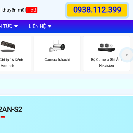
0938.112.399
 khuyến mãi
Hot!
N TỨC
LIÊN HỆ
Camera Ishachi
Bộ Camera Ghi Âm
Ghi Ip 16 Kênh
Hikvision
Vantech
2AN-S2