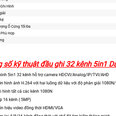
Ghi Hình
giải
ghệ
ượng Ổ Cứng Tối Đa
Kế Phù Hợp
ăng
 số kỹ thuật đầu ghi 32 kênh 5in1
 hình 5in1 32 kênh hỗ trợ camera HDCVI/Analog/IP/TVI/AHD
én hình ảnh H.264 với hai luồng dữ liệu với độ phân giải 108
hi hình tất cả các kênh 1080N
ip 16 kênh ( 5MP)
 tín hiệu video đồng thời HDMI/VGA