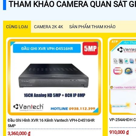
THAM KHẢO CAMERA QUAN SÁT GI
CÙNG LOẠI
CAMERA 2K 4K
SẢN PHẨM THAM KHẢO
VP-254AHDH C
Đầu Ghi Hình XVR 16 Kênh Vantech VPH-D4516HR
5MP
910,000 ₫
3,360,000 ₫