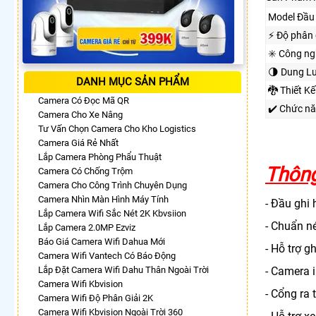
Model Đầu 
️⚡ Độ phân 
✳️ Công n
🌗 Dung L
DANH MỤC SẢN PHẨM
🐉️ Thiết 
Camera Có Đọc Mã QR
✔️ Chức n
Camera Cho Xe Nâng
Tư Vấn Chọn Camera Cho Kho Logistics
Camera Giá Rẻ Nhất
Lắp Camera Phòng Phẩu Thuật
Thông
Camera Có Chống Trộm
Camera Cho Công Trình Chuyên Dụng
Camera Nhìn Màn Hình Máy Tính
- Đầu ghi
Lắp Camera Wifi Sắc Nét 2K Kbvsiion
- Chuẩn n
Lắp Camera 2.0MP Ezviz
Báo Giá Camera Wifi Dahua Mới
- Hỗ trợ g
Camera Wifi Vantech Có Báo Động
Lắp Đặt Camera Wifi Dahu Thân Ngoài Trời
- Camera 
Camera Wifi Kbvision
- Cổng ra
Camera Wifi Độ Phân Giải 2K
Camera Wifi Kbvision Ngoài Trời 360