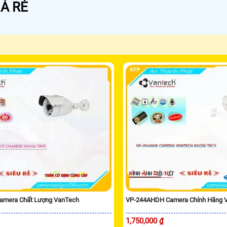
Á RẺ
amera Chất Lượng VanTech
VP-244AHDH Camera Chính Hãng 
1,750,000 ₫